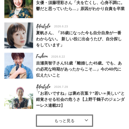
女優・須藤理彩さん「夫を亡くし、心身不調に。
鬱だと思っていたら…」原因がわかり自責を卒業
Lifestyle
2026.6.23
夏帆さん、「35歳になった今も自分自身が一番
わからない。 新しい役に出会うたび、自分探し
をしています」
Fashion
2026.6.22
吉瀬美智子さん51歳「離婚した45歳。でも、あ
の必死な時期があったからこそ…」今の40代に
伝えたいこと
Lifestyle
2026.7.29
「お若いですね」は褒め言葉？“若い＝美しい”と
錯覚させる社会の危うさ【上野千鶴子のジェンダ
ーレス連載22】
Lifestyle
2026.5.22
梅宮アンナさん 電撃婚から1年、家族の価値観