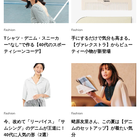
Fashion
2026.8.5
オシャレ40代の【ワンピ＆オールインワン】最
旬着こなし3選。地味見え回避のコツは「バッグ
Fashion
Fashion
選び」！
Tシャツ・デニム・スニーカ
手にするだけで気分も高まる。
Fashion
ー“なし”で作る【40代のスポー
【ヴァレクストラ】からビュー
2026.7.31
【40代のTシャツコーデ】超ビッグサイズ×きれ
ティシーンコーデ】
ティー小物が新登場
いめハーフパンツでモードに昇華
Fashion
2026.6.25
毎日忙しい40代が頼れる！無難に見えない【ひ
とくせ黒ワンピ】〈5選〉
Fashion
2026.7.9
Fashion
Fashion
スタイリストが本気で推す！40代がほどよく華
今、改めて「リーバイス」「サ
蛯原友里さん、この夏は【デニ
やぐ【甘め黒アイテム】3選
ムシング」のデニムが王道に！
ムのセットアップ】が着たい気
40代に人気の形〈2選〉
分