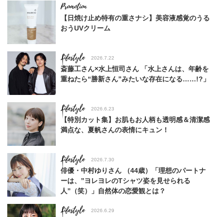
【日焼け止め特有の重さナシ】美容液感覚のうる
おうUVクリーム
Lifestyle
2026.7.22
斎藤工さん×水上恒司さん 「水上さんは、年齢を
重ねたら“勝新さん”みたいな存在になる……!?」
Lifestyle
2026.6.23
【特別カット集】お肌もお人柄も透明感＆清潔感
満点な、夏帆さんの表情にキュン！
Lifestyle
2026.7.30
俳優・中村ゆりさん （44歳）「理想のパートナ
ーは、”ヨレヨレのTシャツ姿を見せられる
人”（笑）」自然体の恋愛観とは？
Lifestyle
2026.6.29