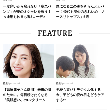
Fashion
Fashion
一度穿いたら戻れない「空気パ
気になる二の腕をきちんとカバ
ンツ」が夏のオシャレを救う！
ー！40代も安心のきれいめ「ノ
＜通勤も休日も週3コーデ＞
ースリトップス」5選
FEATURE
特集
Sponsored
特集
Sponsored
【高垣麗子さん愛用】未来の肌
学校も遊びもデジタル化する
のために。毎日続けたくなる
今、子どもの疲れ目をどうケア
〝美肌想い〟のUVクリーム
する!?