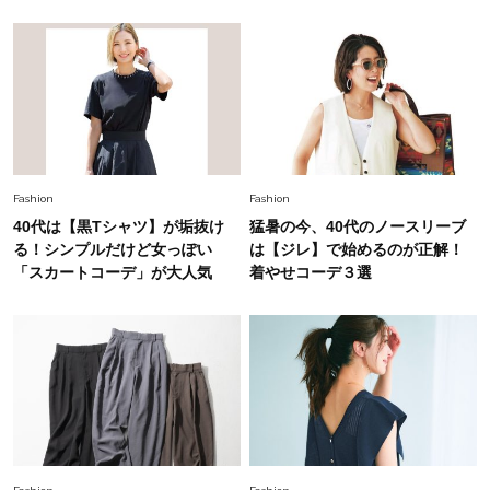
Fashion
2026.7.25
26年夏は「小ぶり」が大流行中！人と被らない
【最旬かごバッグ】6選
Fashion
2026.5.17
【ユニクロだけで】私立ママの運動会にぴったり
の「キレイめカジュアルコーデ」は？
〈UNIQLO3選〉
Fashion
Fashion
40代は【黒Tシャツ】が垢抜け
猛暑の今、40代のノースリーブ
る！シンプルだけど女っぽい
は【ジレ】で始めるのが正解！
「スカートコーデ」が大人気
着やせコーデ３選