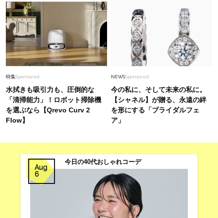
特集
Sponsored
NEWS
Sponsored
水拭きも吸引力も、圧倒的な
今の私に、そして未来の私に。
「清掃能力」！ロボット掃除機
【シャネル】が贈る、永遠の絆
を選ぶなら【Qrevo Curv 2
を形にする「ブライダルフェ
Flow】
ア」
今日の40代おしゃれコーデ
Aug
6