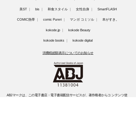
美ST
bis
和食スタイル
女性自身
SmartFLASH
COMIC熱帯
comic Pureri
マンガ コミソル
本がすき。
kokode.jp
kokode Beauty
kokode books
kokode digital
消費税総額表示についてのお知らせ
ABJマークは、この電子書店・電子書籍配信サービスが、著作権者からコ ンテンツ使
用許諾を得た正規版配信サービスであることを示す登録商標(登録 番号 第6091713号)
です。
ABJマークの詳細、ABJマークを掲示しているサービスの一覧はこちらです。
https://aebs.or.jp/
©Kobunsha Co., Ltd. All Rights Reserved.