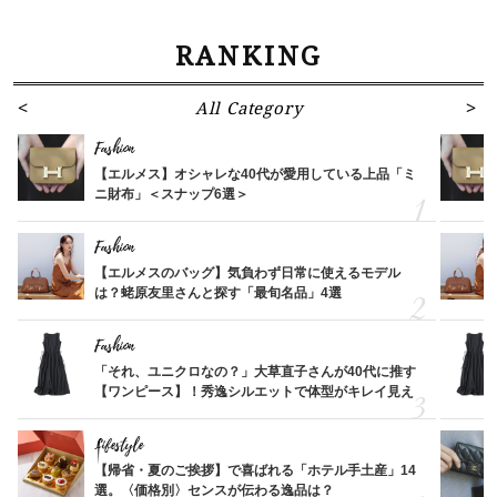
RANKING
All Category
Fashion
【エルメス】オシャレな40代が愛用している上品「ミ
ニ財布」＜スナップ6選＞
Fashion
【エルメスのバッグ】気負わず日常に使えるモデル
は？蛯原友里さんと探す「最旬名品」4選
Fashion
「それ、ユニクロなの？」大草直子さんが40代に推す
【ワンピース】！秀逸シルエットで体型がキレイ見え
Lifestyle
【帰省・夏のご挨拶】で喜ばれる「ホテル手土産」14
選。〈価格別〉センスが伝わる逸品は？