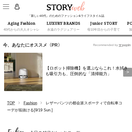
「新しい40代」のためのファッション&ライフスタイル誌
Aging Fashion
LUXURY BRANDS
Junior STORY
PO
40代からの大人オシャレ
永遠のラグジュアリー
母10年目からの子育て
今、あなたにオススメ〈PR〉
Recommended by
【ロボット掃除機】を選ぶならこれ！水拭き
も吸引力も、圧倒的な「清掃能力」
TOP
Fashion
レザーパンツの都会派スポーティで自転車コ
ーデが垢抜ける[9/19 Sun.]