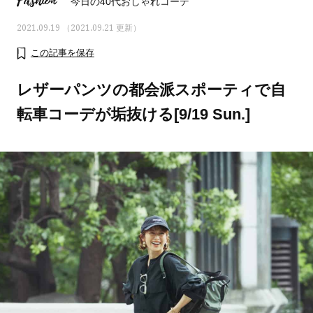
Fashion
今日の40代おしゃれコーデ
2021.09.19 （2021.09.21 更新）
この記事を保存
レザーパンツの都会派スポーティで自
転車コーデが垢抜ける[9/19 Sun.]
おすす
ママとパパに贈る「ジェンダーレ
人気の40代髪型・ヘア
ス学」
タログ