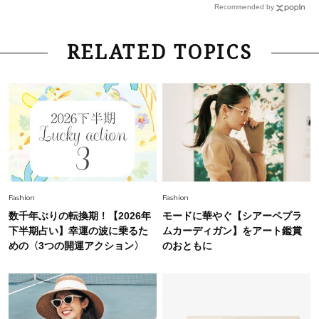
を育み中「理想の暮らしよりも今の心地よさを選
Recommended by
んだ」
Fashion
2026.6.12
RELATED TOPICS
中村ゆりさん「40代になり、やっと“仕事以外の
幸福感”に目が向いた」ライフスタイルも、服も
Fashion
2026.7.16
白黒でもこんなに華やぐ！40代、夏の「甘めト
ップス×パンツ」コーデ〈3選〉
Fashion
2026.5.29
Fashion
Fashion
40代の夏通勤はこれ１着！「きちんと感」も
数千年ぶりの転換期！【2026年
モードに華やぐ【シアーペプラ
「オシャレ」も整うトレンドトップス〈4選〉
下半期占い】幸運の波に乗るた
ムカーディガン】をアート鑑賞
めの〈3つの開運アクション〉
のおともに
Fashion
2026.6.26
初夏はこれさえあれば！40代は【淡色ワンピ】
で即涼しげ＆上品見え〈3選〉