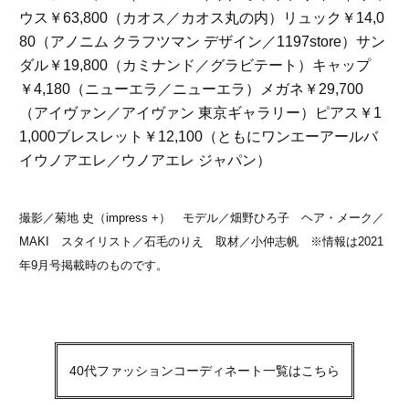
ウス￥63,800（カオス／カオス丸の内）リュック￥14,0
80（アノニム クラフツマン デザイン／1197store）サン
ダル￥19,800（カミナンド／グラビテート）キャップ
￥4,180（ニューエラ／ニューエラ）メガネ￥29,700
（アイヴァン／アイヴァン 東京ギャラリー）ピアス￥1
1,000ブレスレット￥12,100（ともにワンエーアールバ
イウノアエレ／ウノアエレ ジャパン）
撮影／菊地 史（impress +） モデル／畑野ひろ子 ヘア・メーク／
MAKI スタイリスト／石毛のりえ 取材／小仲志帆 ※情報は2021
年9月号掲載時のものです。
40代ファッションコーディネート一覧はこちら