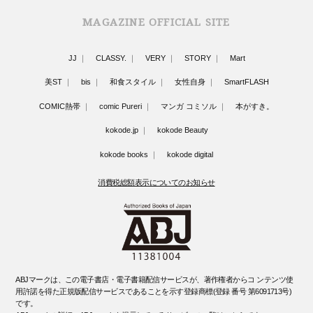
MAGAZINE OFFICIAL SITE
JJ
CLASSY.
VERY
STORY
Mart
美ST
bis
和食スタイル
女性自身
SmartFLASH
COMIC熱帯
comic Pureri
マンガ コミソル
本がすき。
kokode.jp
kokode Beauty
kokode books
kokode digital
消費税総額表示についてのお知らせ
ABJマークは、この電子書店・電子書籍配信サービスが、著作権者からコ ンテンツ使
用許諾を得た正規版配信サービスであることを示す登録商標(登録 番号 第6091713号)
です。