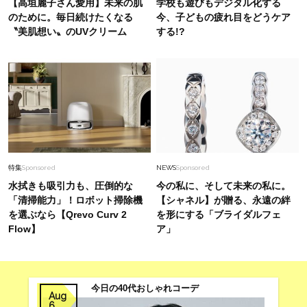
【高垣麗子さん愛用】未来の肌
学校も遊びもデジタル化する
のために。毎日続けたくなる
今、子どもの疲れ目をどうケア
〝美肌想い〟のUVクリーム
する!?
特集
Sponsored
NEWS
Sponsored
水拭きも吸引力も、圧倒的な
今の私に、そして未来の私に。
「清掃能力」！ロボット掃除機
【シャネル】が贈る、永遠の絆
を選ぶなら【Qrevo Curv 2
を形にする「ブライダルフェ
Flow】
ア」
今日の40代おしゃれコーデ
Aug
6