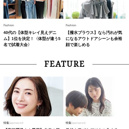
Fashion
Fashion
40代の【体型キレイ見えデニ
【撥水ブラウス】なら汚れが気
ム】1位を決定！〈体型が違う5
になるアウトドアシーンも余裕
名で試着大会〉
顔で楽しめる
FEATURE
特集
Sponsored
特集
Sponsored