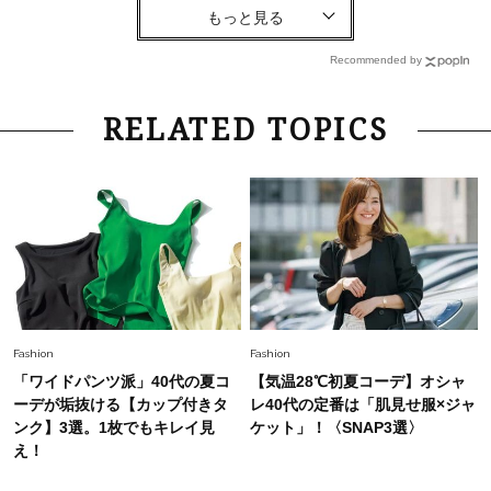
Lifestyle
2026.5.22
梅宮アンナさん 電撃婚から1年、家族の価値観
を育み中「理想の暮らしよりも今の心地よさを選
Recommended by
んだ」
Fashion
2026.6.12
RELATED TOPICS
中村ゆりさん「40代になり、やっと“仕事以外の
幸福感”に目が向いた」ライフスタイルも、服も
Fashion
2026.7.16
白黒でもこんなに華やぐ！40代、夏の「甘めト
ップス×パンツ」コーデ〈3選〉
Fashion
2026.5.29
Fashion
Fashion
40代の夏通勤はこれ１着！「きちんと感」も
「ワイドパンツ派」40代の夏コ
【気温28℃初夏コーデ】オシャ
「オシャレ」も整うトレンドトップス〈4選〉
ーデが垢抜ける【カップ付きタ
レ40代の定番は「肌見せ服×ジャ
ンク】3選。1枚でもキレイ見
ケット」！〈SNAP3選〉
え！
Fashion
2026.6.26
初夏はこれさえあれば！40代は【淡色ワンピ】