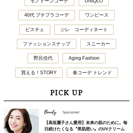
モノトーンコーデ
UNIQLO
40代 プチプラコーデ
ワンピース
ビスチェ
ジレ コーディネート
ファッションスナップ
スニーカー
野呂佳代
Aging Fashion
買える！STORY
春コーデ トレンド
PICK UP
Beauty
Sponsored
【高垣麗子さん愛用】未来の肌のために。毎
日続けたくなる〝美肌想い〟のUVクリーム