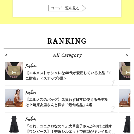
コーデ一覧を見る
RANKING
All Category
Fashion
【エルメス】オシャレな40代が愛用している上品「ミ
ニ財布」＜スナップ6選＞
Fashion
【エルメスのバッグ】気負わず日常に使えるモデル
は？蛯原友里さんと探す「最旬名品」4選
Fashion
「それ、ユニクロなの？」大草直子さんが40代に推す
【ワンピース】！秀逸シルエットで体型がキレイ見え