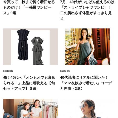
今買って、秋まで賢く着回せる
7月、40代がいちばん使えるのは
ものだけ！「一張羅ワンピー
「ストライプシャツワンピ」！
Fashion
ス」9選
二の腕出さず体型がすっきり見
2026.7.25
え
26年夏は「小ぶり」が大流行中！人と被らない
【最旬かごバッグ】6選
Fashion
2026.5.17
【ユニクロだけで】私立ママの運動会にぴったり
の「キレイめカジュアルコーデ」は？
〈UNIQLO3選〉
Fashion
Fashion
働く40代へ「オンもオフも褒め
40代読者にリアルに聞いた！
られる！」上品に着映える【旬
「ママ友飲みで着たい」コーデ
セットアップ】３選
と理由〈2選〉