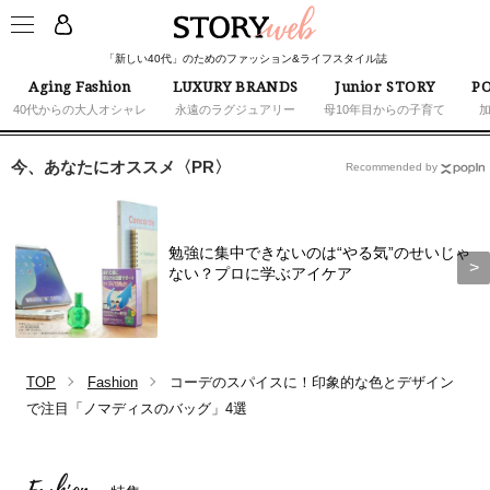
「新しい40代」のためのファッション&ライフスタイル誌
Aging Fashion
LUXURY BRANDS
Junior STORY
PO
40代からの大人オシャレ
永遠のラグジュアリー
母10年目からの子育て
今、あなたにオススメ〈PR〉
Recommended by
勉強に集中できないのは“やる気”のせいじゃ
ない？プロに学ぶアイケア
TOP
Fashion
コーデのスパイスに！印象的な色とデザイン
で注目「ノマディスのバッグ」4選