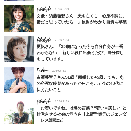
Lifestyle
2026.6.29
女優・須藤理彩さん「夫を亡くし、心身不調に。
鬱だと思っていたら…」原因がわかり自責を卒業
Lifestyle
2026.6.23
夏帆さん、「35歳になった今も自分自身が一番
わからない。 新しい役に出会うたび、自分探し
をしています」
Fashion
2026.6.22
吉瀬美智子さん51歳「離婚した45歳。でも、あ
の必死な時期があったからこそ…」今の40代に
伝えたいこと
Lifestyle
2026.7.29
「お若いですね」は褒め言葉？“若い＝美しい”と
錯覚させる社会の危うさ【上野千鶴子のジェンダ
ーレス連載22】