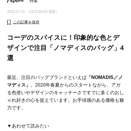
Fashion
特集
2022.07.21 （2022.08.03 更新）
この記事を保存
コーデのスパイスに！印象的な色とデ
ザインで注目「ノマディスのバッグ」4
選
最近、注目のバッグブランドといえば
「NOMADIS／ノ
マディス」
。2020年春夏からのスタートながら、アガ
る色使いやデザインのキャッチーさですでに多くのおし
おすす
ママとパパに贈る「ジェンダーレ
人気の40代髪型・ヘア
ゃれ好きの心を捉えています。お手頃感のある価格も魅
ス学」
タログ
力です。
▼あわせて読みたい