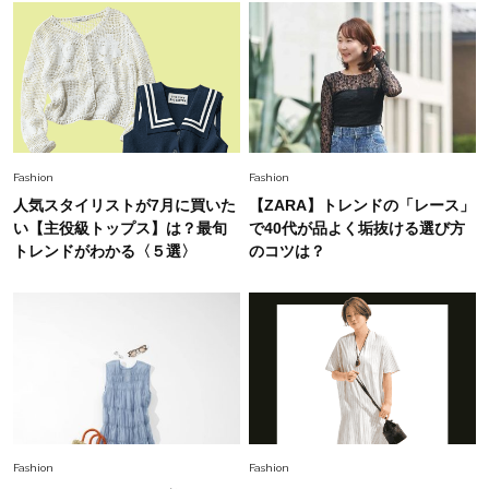
で即涼しげ＆上品見え〈3選〉
Fashion
2026.8.5
オシャレ40代の【ワンピ＆オールインワン】最
旬着こなし3選。地味見え回避のコツは「バッグ
選び」！
Fashion
Fashion
Fashion
人気スタイリストが7月に買いた
【ZARA】トレンドの「レース」
2026.7.31
【40代のTシャツコーデ】超ビッグサイズ×きれ
い【主役級トップス】は？最旬
で40代が品よく垢抜ける選び方
いめハーフパンツでモードに昇華
トレンドがわかる〈５選〉
のコツは？
Fashion
2026.6.25
毎日忙しい40代が頼れる！無難に見えない【ひ
とくせ黒ワンピ】〈5選〉
Fashion
2026.7.9
スタイリストが本気で推す！40代がほどよく華
Fashion
Fashion
やぐ【甘め黒アイテム】3選