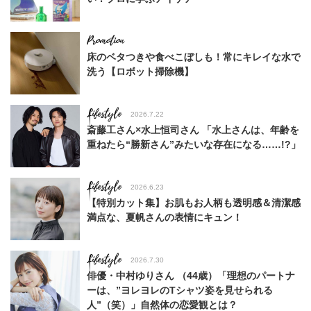
床のベタつきや食べこぼしも！常にキレイな水で
洗う【ロボット掃除機】
Lifestyle
2026.7.22
斎藤工さん×水上恒司さん 「水上さんは、年齢を
重ねたら“勝新さん”みたいな存在になる……!?」
Lifestyle
2026.6.23
【特別カット集】お肌もお人柄も透明感＆清潔感
満点な、夏帆さんの表情にキュン！
Lifestyle
2026.7.30
俳優・中村ゆりさん （44歳）「理想のパートナ
ーは、”ヨレヨレのTシャツ姿を見せられる
人”（笑）」自然体の恋愛観とは？