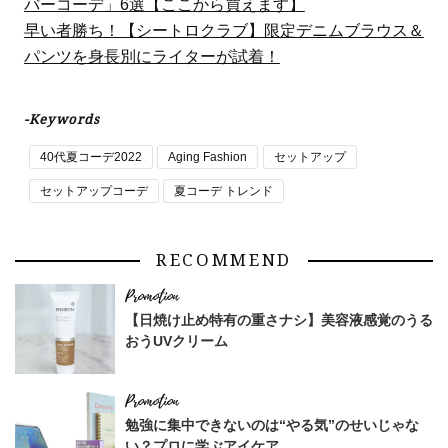
バーコーデ」6選【ここから買えます】
早い者勝ち！【シートロクラブ】限定デニムブラウス＆
パンツを身長別にライターが試着！
-Keywords
40代夏コーデ2022
Aging Fashion
セットアップ
セットアップコーデ
夏コーデ トレンド
RECOMMEND
【日焼け止め特有の重さナシ】美容液感覚のうる
おうUVクリーム
勉強に集中できないのは“やる気”のせいじゃな
い？プロに学ぶアイケア