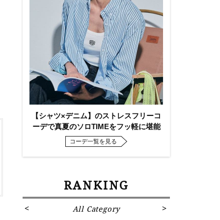
タ
【シャツ×デニム】のストレスフリーコ
ーデで真夏のソロTIMEをフッ軽に堪能
コーデ一覧を見る
RANKING
All Category
Fa