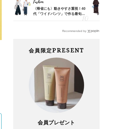
Fashion
Fashion
「53
〈帰省にも〉動きやすさ重視！40
「とにかく
婚のリ
代「ワイドパンツ」で作る最旬
代、夏の【
でぶつ
【旅コーデ】の正解4選
れ！〈ワン
デ9選〉
Recommended by
PRESENT
会員限定
会員プレゼント