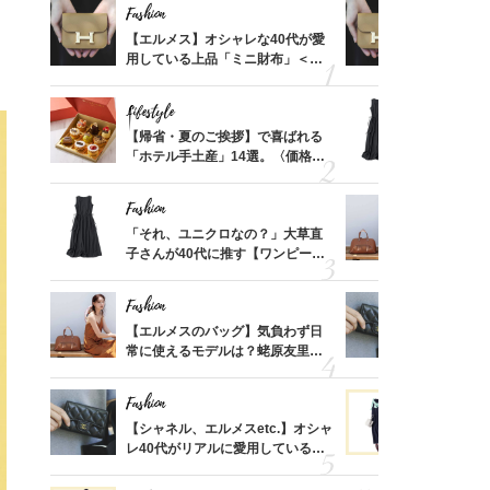
Fashion
Fashion
ばれる
【エルメス】オシャレな40代が愛
【エルメス
価格
用している上品「ミニ財布」＜ス
用している
？
ナップ6選＞
ナップ6選
Lifestyle
Fashion
時間ゼ
【帰省・夏のご挨拶】で喜ばれる
「それ、ユ
正解ス
「ホテル手土産」14選。〈価格
子さんが4
別〉センスが伝わる逸品は？
ス】！秀逸
レイ見え
Fashion
Fashion
る【お
「それ、ユニクロなの？」大草直
【エルメス
買える
子さんが40代に推す【ワンピー
常に使える
れる名
ス】！秀逸シルエットで体型がキ
んと探す「
レイ見え
Fashion
Fashion
さんの
【エルメスのバッグ】気負わず日
【シャネル、
金の話
常に使えるモデルは？蛯原友里さ
レ40代が
めるん
んと探す「最旬名品」4選
「ミニ財布
で学ん
Fashion
Fashion
てから
【シャネル、エルメスetc.】オシャ
黒より断然
く」俳
レ40代がリアルに愛用している
ンピは【ネ
思い
「ミニ財布」＜スナップ18選＞
しコーデ３