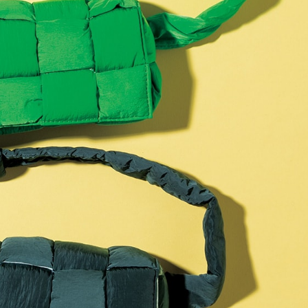
Beauty
Lifestyle
石井美穂さんおすすめ！40代の
【特別カット集】中村ゆり
「お疲れ顔を救う」美容パック
やわらかな透明感をまとう
は？翌朝の肌に自信がもてる
体の美しさ
Beauty
Lifestyle
酷暑の夏こそ40代が使うべき【美
【梅宮アンナさん】乳がん
容液・クリーム】「シワ・たるみ
術を経て「残った方の胸も
ケア」はこれ一つでOK！
しまいたい」とすら思う──
声もあることを知ってほし
Beauty
Lifestyle
日焼け止めだけじゃない！40代の
梅宮アンナさん、再婚から8
肌が明るくなる”朝の時短名
の心境「お互い20年ぶりの
品”【洗顔＆集中美容液】
活、正直簡単じゃない」
Beauty
Lifestyle
今いちばん垢抜ける「ショートボ
女優・須藤理彩さん「夫を
ブ」SNAP。人気アラフォー読者達
し、心身不調に。鬱だと思
がお手本！
たら…」原因がわかり自責
Beauty
Lifestyle
【インナーケア】石井美穂さんが
まずはここだけ！「寝室の
「夏のお守り」に飲む名品。手軽
除」が【総合運】に効く理
なのに、肌が見違える！
〈26年夏の開運アクション