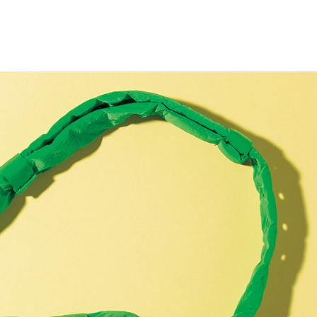
Beauty
Lifestyle
26年夏、石井美穂さん厳選の【美
【帰省・夏のご挨拶】で喜
白アイテム】10選！40代以上は朝
「ホテル手土産」14選。〈
晩の「即効集中ケア」に頼る！
別〉センスが伝わる逸品は
Beauty
Lifestyle
「それどこの？」と褒められる！
【1泊2日弾丸旅行】無駄な
可愛すぎる【YSL】の新作「万能ク
ロ！「大人の韓国旅」の大
リーム」が夏のお守りに
ケジュールは？
Beauty
Lifestyle
40代、翌朝の肌が見違える！夏の
〈元社長秘書〉内緒で教え
「ざらつき・ごわつき」をケアす
盆の帰省手土産5選】東京で
る名品2選〈パック・ミスト〉
「また買ってきて」と喜ば
品
Beauty
Lifestyle
40代の透明感を底上げ【毛穴ケ
梅宮アンナさん、父・辰夫
ア】名品3選！石井美穂さん「60本
相続で学んだこと「親のお
以上愛用中」のものも
は”介護どうする？”から始
です」父・辰夫さんの相続
Beauty
Lifestyle
だこと
「夕方から目力が落ちる…」40代
【特別画像集】「亡くなっ
へ！石井美穂さんが推薦【名品ア
憧れの気持ちはますます強
イクリーム】3選
優・大和田美帆さん”母との
出”