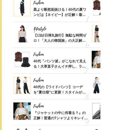
Fashion
Fashion
さん
黒より断然垢抜ける！40代の夏ワ
40代「パ
、自然
ンピは【ネイビー】が正解！着回
る！大草直
しコーデ３
可愛い【ト
Lifestyle
Fashion
摘出手
【1泊2日弾丸旅行】無駄な時間ゼ
40代の【
取って
ロ！「大人の韓国旅」の大正解ス
を”夏仕様
そんな
ケジュールは？
レイ見えす
い
Fashion
Fashion
カ月め
40代「パンツ派」がこなれて見え
『ジャケッ
結婚生
る！大草直子さんイチ押し、ラク
正解！普通
可愛い【トップス】4選
えする【上
Fashion
Fashion
亡く
40代の【ワイドパンツ】コーデ
〈帰省にも
ってい
を”夏仕様”に更新！スタイルがキ
代「ワイド
を卒業
レイ見えする〈コーデ3選〉
【旅コーデ
Fashion
Fashion
拭き掃
『ジャケットの中に何着る？』の
40代は「
由は？
正解！普通のTシャツよりキレイ見
えの正解！
〉
えする【上品トップス】4選
【ドロスト