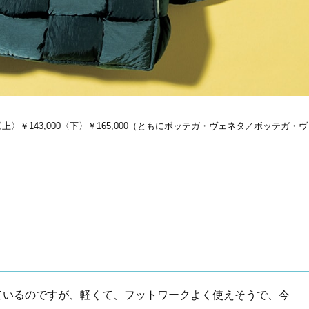
Beauty
Lifestyle
目元の「深いたるみ＆くぼみ」に
梅宮アンナさんご夫婦が語る 
手応え！プロが選ぶ、話題の名品
歳と60歳、大人同士の電撃
〈５選〉
アル」周囲が驚くほど本音
かることも
〈上〉￥143,000〈下〉￥165,000（ともにボッテガ・ヴェネタ／ボッテガ・ヴ
ているのですが、軽くて、フットワークよく使えそうで、今