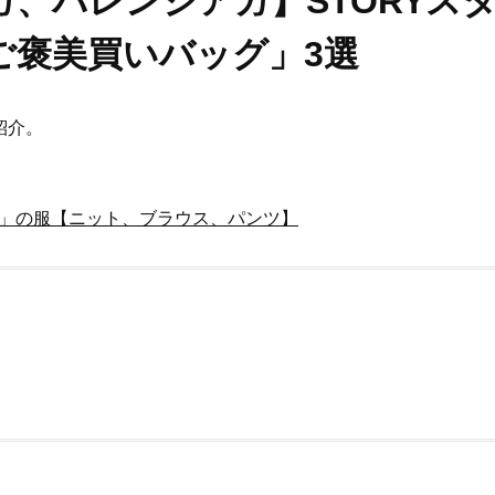
、バレンシアガ】STORYス
ご褒美買いバッグ」3選
紹介。
ー」の服【ニット、ブラウス、パンツ】
Beauty
Lifestyle