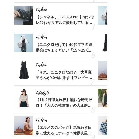
れる名
プス」5選
「ミニ財布
Fashion
Fashion
って始
【シャネル、エルメスetc.】オシャ
【ユニクロ
えて、
レ40代がリアルに愛用している
動会にちょ
ゃなっ
「ミニ財布」＜スナップ18選＞
温別コーデ」
Fashion
Fashion
摘出手
【ユニクロだけで】40代ママの運
「それ、ユ
取って
動会にちょうどいい「15〜25℃気
子さんが4
そんな
温別コーデ」〈UNIQLO3選〉
ス】！秀逸
い
レイ見え
Fashion
Fashion
拭き掃
「それ、ユニクロなの？」大草直
【エルメス
由は？
子さんが40代に推す【ワンピー
常に使える
〉
ス】！秀逸シルエットで体型がキ
んと探す「
レイ見え
Lifestyle
Fashion
カ月め
【1泊2日弾丸旅行】無駄な時間ゼ
40代が1
結婚生
ロ！「大人の韓国旅」の大正解ス
ンを拾わな
ケジュールは？
Fashion
Fashion
【スイ
【エルメスのバッグ】気負わず日
26年夏は
合間に
常に使えるモデルは？蛯原友里さ
人と被らな
ヨーグ
んと探す「最旬名品」4選
選