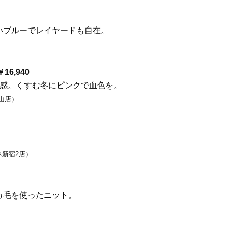
いブルーでレイヤードも自在。
16,940
在感。くすむ冬にピンクで血色を。
青山店）
ネ新宿2店）
カ毛を使ったニット。