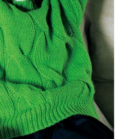
イクリーム】3選
「また買ってきて」と喜ば
品
Beauty
Lifestyle
酷暑の夏こそ40代が使うべき【美
中山優馬さん、姉と話し合
容液・クリーム】「シワ・たるみ
めた親孝行「親の年齢も考
ケア」はこれ一つでOK！
年に1回くらいは何かしなき
て」
Beauty
Lifestyle
黄ぐすみをオフ！40代の美白ケ
【梅宮アンナさん】乳がん
ア、最適解は【角質洗顔】。石井
術を経て「残った方の胸も
美穂さんおすすめ名品
しまいたい」とすら思う──
声もあることを知ってほし
Beauty
Lifestyle
40代は洗顔選びから！石井美穂さ
まずはここだけ！「寝室の
んの「夏枯れ肌対策」全部見せ
除」が【総合運】に効く理
【ハリケア・美白etc.】
〈26年夏の開運アクション
Beauty
Lifestyle
40代の透明感を底上げ【毛穴ケ
梅宮アンナさん、再婚から8
ア】名品3選！石井美穂さん「60本
の心境「お互い20年ぶりの
以上愛用中」のものも
活、正直簡単じゃない」
Beauty
Lifestyle
今いちばん垢抜ける「ショートボ
マニアが厳選、ソウル最旬
ブ」SNAP。人気アラフォー読者達
ーツカフェ】4選！買い物の
がお手本！
ひと休み〈チーズケーキ、