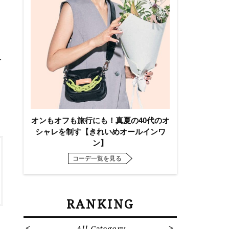
ト
オンもオフも旅行にも！真夏の40代のオ
シャレを制す【きれいめオールインワ
ン】
コーデ一覧を見る
RANKING
All Category
Fa