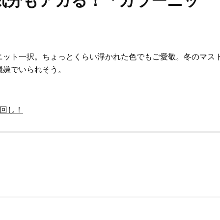
気分もアガる！「カラーニッ
ニット一択。ちょっとくらい浮かれた色でもご愛敬。冬のマス
機嫌でいられそう。
回し！
Beauty
Lifestyle