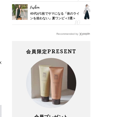
Fashion
Fashion
「53
40代が1枚でサマになる「体のライ
〈帰省にも
婚のリ
ンを拾わない」夏ワンピ＜3選＞
代「ワイド
でぶつ
【旅コーデ
Recommended by
PRESENT
会員限定
X
会員プレゼント