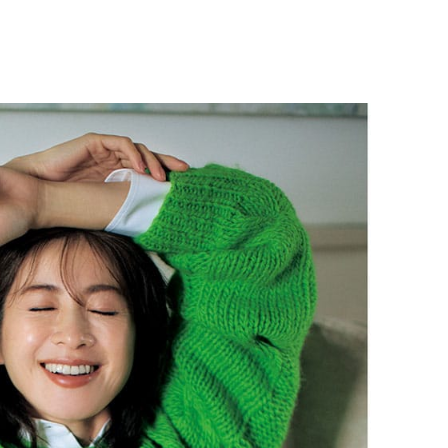
Beauty
Lifestyle
「それどこの？」と褒められる！
【帰省・夏のご挨拶】で喜
可愛すぎる【YSL】の新作「万能ク
「ホテル手土産」14選。〈
リーム」が夏のお守りに
別〉センスが伝わる逸品は
Beauty
Lifestyle
26年夏、石井美穂さん厳選の【美
【1泊2日弾丸旅行】無駄な
白アイテム】10選！40代以上は朝
ロ！「大人の韓国旅」の大
晩の「即効集中ケア」に頼る！
ケジュールは？
Beauty
Lifestyle
40代、翌朝の肌が見違える！夏の
梅宮アンナさん、父・辰夫
「ざらつき・ごわつき」をケアす
相続で学んだこと「親のお
る名品2選〈パック・ミスト〉
は”介護どうする？”から始
です」父・辰夫さんの相続
Beauty
Lifestyle
だこと
40代、顔がオシャレになる「リッ
【特別カット集】中村ゆり
プの色」は【モーブ】一択！大野
やわらかな透明感をまとう
真理子さんおすすめ名品
体の美しさ
Beauty
Lifestyle
「夕方から目力が落ちる…」40代
〈元社長秘書〉内緒で教え
へ！石井美穂さんが推薦【名品ア
盆の帰省手土産5選】東京で