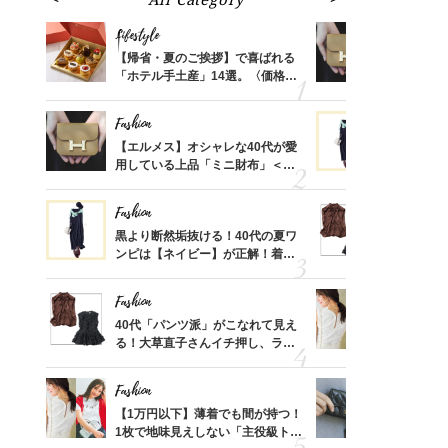
Lifestyle
Fashion
ばれる
【帰省・夏のご挨拶】で喜ばれる
【エルメス
価格
「ホテル手土産」14選。〈価格
用している
？
別〉センスが伝わる逸品は？
ナップ6選
Fashion
Fashion
時間ゼ
【エルメス】オシャレな40代が愛
黒より断然
正解ス
用している上品「ミニ財布」＜ス
ンピは【ネ
ナップ6選＞
しコーデ３
Fashion
Fashion
さんの
黒より断然垢抜ける！40代の夏ワ
40代「パ
金の話
ンピは【ネイビー】が正解！着回
る！大草直
めるん
しコーデ３
可愛い【ト
で学ん
Fashion
Fashion
さん
40代「パンツ派」がこなれて見え
【1万円以
、自然
る！大草直子さんイチ押し、ラク
1枚で地味
可愛い【トップス】4選
プス」5選
Fashion
Fashion
る【お
【1万円以下】薄着でも間が持つ！
【シャネル、
買える
1枚で地味見えしない「主役級トッ
レ40代が