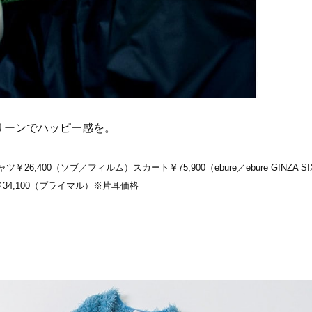
ルトetc.〉
Beauty
Lifestyle
まるで美容液！【ディオール プレ
梅宮アンナさんご夫婦が語る 
ステージ】新クレンザーでうるお
歳と60歳、大人同士の電撃
い艶めくなめらかな素肌へ
アル」周囲が驚くほど本音
かることも
リーンでハッピー感を。
ャツ￥26,400（ソブ／フィルム）スカート￥75,900（ebure／ebure GINZA SI
￥34,100（プライマル）※片耳価格