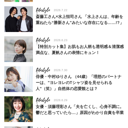
Lifestyle
2026.7.22
斎藤工さん×水上恒司さん 「水上さんは、年齢を
重ねたら“勝新さん”みたいな存在になる……!?」
Lifestyle
2026.6.23
【特別カット集】お肌もお人柄も透明感＆清潔感
満点な、夏帆さんの表情にキュン！
Lifestyle
2026.7.30
俳優・中村ゆりさん （44歳）「理想のパートナ
ーは、”ヨレヨレのTシャツ姿を見せられる
人”（笑）」自然体の恋愛観とは？
Lifestyle
2026.6.29
女優・須藤理彩さん「夫を亡くし、心身不調に。
鬱だと思っていたら…」原因がわかり自責を卒業