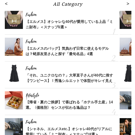
All Category
Fashion
【エルメス】オシャレな40代が愛用している上品「ミ
ニ財布」＜スナップ6選＞
Fashion
【エルメスのバッグ】気負わず日常に使えるモデル
は？蛯原友里さんと探す「最旬名品」4選
Fashion
「それ、ユニクロなの？」大草直子さんが40代に推す
【ワンピース】！秀逸シルエットで体型がキレイ見え
Lifestyle
【帰省・夏のご挨拶】で喜ばれる「ホテル手土産」14
選。〈価格別〉センスが伝わる逸品は？
Fashion
【シャネル、エルメスetc.】オシャレ40代がリアルに
愛用している「ミニ財布」＜スナップ18選＞