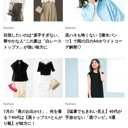
Fashion
2026.7.2
【40代夏コーデ】猛暑でも快適＆上品に！体型
カバーも叶う厳選アイテム〈13選〉
Fashion
Fashion
目指したいのは“派手すぎない、
泥ハネも怖くない【撥水パン
華やかな人”この夏は「白レース
ツ】で雨の日のAllホワイトコー
トップス」が強い味方に
デ解禁♡
Fashion
Fashion
7月の「夜のお出かけ」、何を着
【猛暑でもきれい見え】40代が
る？40代は【黒トップス×とんが
手放せない「黒ワンピ」5選
り靴】が味方に！