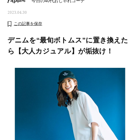
Fashion
今日の40代おしゃれコーデ
2023.04.30
この記事を保存
デニムを“最旬ボトムス”に置き換えた
ら【大人カジュアル】が垢抜け！
おすす
ママとパパに贈る「ジェンダーレ
人気の40代髪型・ヘア
ス学」
タログ