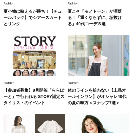
Fashion
Fashion
夏小物は映えるが勝ち！【チュ
夏こそ「モノトーン」が洒落
Fashion
ールバッグ】でシアースカート
る！「重くならずに、垢抜け
2026.6.25
毎日忙しい40代が頼れる！無難に見えない【ひ
とリンク
る」40代コーデ５選
とくせ黒ワンピ】〈5選〉
Fashion
2026.7.9
スタイリストが本気で推す！40代がほどよく華
やぐ【甘め黒アイテム】3選
Fashion
2026.7.25
Fashion
Fashion
26年夏は「小ぶり」が大流行中！人と被らない
【参加者募集】8月開催「ららぽ
体のラインを拾わない【上品オ
【最旬かごバッグ】6選
ーと」で行われる STORY認定ス
ールインワン】がオシャレ40代
タイリストのイベント
の夏の味方＜スナップ7選＞
Fashion
2026.7.26
【猛暑でもきれい見え】40代が手放せない「黒
ワンピ」5選