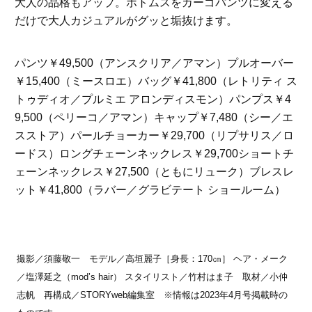
大人の品格もアップ。ボトムスをカーゴパンツに変える
だけで大人カジュアルがグッと垢抜けます。
パンツ￥49,500（アンスクリア／アマン）プルオーバー
￥15,400（ミースロエ）バッグ￥41,800（レトリティ ス
トゥディオ／プルミエ アロンディスモン）パンプス￥4
9,500（ペリーコ／アマン）キャップ￥7,480（シー／エ
スストア）パールチョーカー￥29,700（リプサリス／ロ
ードス）ロングチェーンネックレス￥29,700ショートチ
ェーンネックレス￥27,500（ともにリューク）ブレスレ
ット￥41,800（ラバー／グラビテート ショールーム）
撮影／須藤敬一 モデル／高垣麗子［身長：170㎝］ ヘア・メーク
／塩澤延之（mod’s hair） スタイリスト／竹村はま子 取材／小仲
志帆 再構成／STORYweb編集室 ※情報は2023年4月号掲載時の