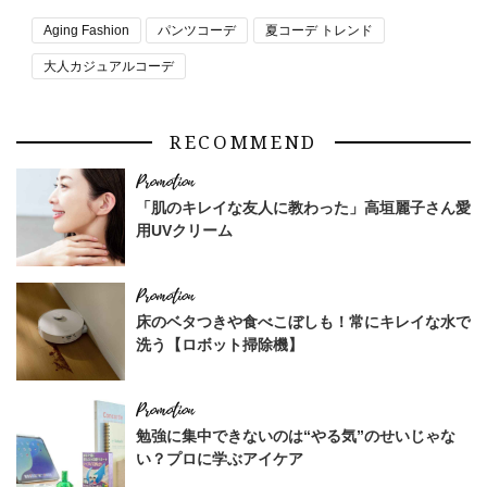
Aging Fashion
パンツコーデ
夏コーデ トレンド
大人カジュアルコーデ
RECOMMEND
「肌のキレイな友人に教わった」高垣麗子さん愛
用UVクリーム
床のベタつきや食べこぼしも！常にキレイな水で
洗う【ロボット掃除機】
勉強に集中できないのは“やる気”のせいじゃな
い？プロに学ぶアイケア