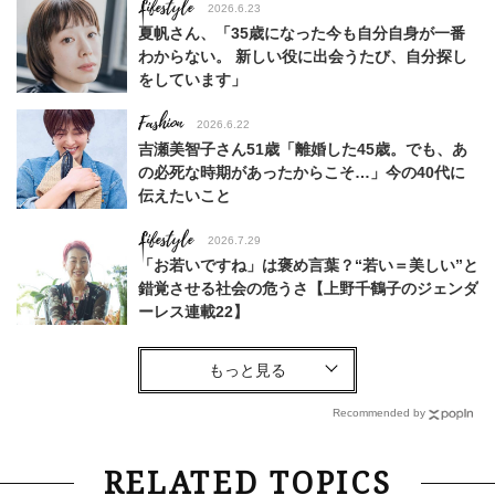
Lifestyle
2026.6.23
夏帆さん、「35歳になった今も自分自身が一番
わからない。 新しい役に出会うたび、自分探し
をしています」
Fashion
2026.6.22
吉瀬美智子さん51歳「離婚した45歳。でも、あ
の必死な時期があったからこそ…」今の40代に
伝えたいこと
Lifestyle
2026.7.29
「お若いですね」は褒め言葉？“若い＝美しい”と
錯覚させる社会の危うさ【上野千鶴子のジェンダ
ーレス連載22】
Fashion
2026.6.12
中村ゆりさん「40代になり、やっと“仕事以外の
幸福感”に目が向いた」ライフスタイルも、服も
Recommended by
Fashion
2026.7.16
RELATED TOPICS