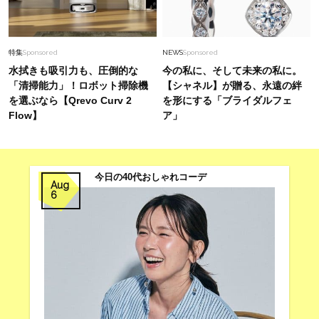
特集
Sponsored
NEWS
Sponsored
水拭きも吸引力も、圧倒的な
今の私に、そして未来の私に。
「清掃能力」！ロボット掃除機
【シャネル】が贈る、永遠の絆
を選ぶなら【Qrevo Curv 2
を形にする「ブライダルフェ
Flow】
ア」
今日の40代おしゃれコーデ
Aug
6