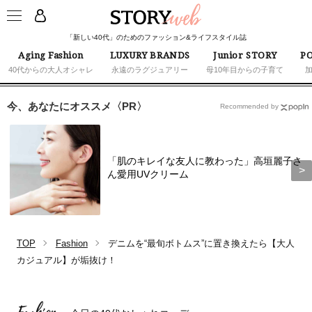
「新しい40代」のためのファッション&ライフスタイル誌
Aging Fashion
LUXURY BRANDS
Junior STORY
PO
40代からの大人オシャレ
永遠のラグジュアリー
母10年目からの子育て
今、あなたにオススメ〈PR〉
Recommended by
「肌のキレイな友人に教わった」高垣麗子さ
ん愛用UVクリーム
TOP
Fashion
デニムを“最旬ボトムス”に置き換えたら【大人
カジュアル】が垢抜け！