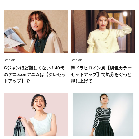
白黒でもこんなに華やぐ！40代、夏の「甘めト
ップス×パンツ」コーデ〈3選〉
Fashion
2026.5.29
40代の夏通勤はこれ１着！「きちんと感」も
「オシャレ」も整うトレンドトップス〈4選〉
Fashion
2026.6.26
Fashion
Fashion
初夏はこれさえあれば！40代は【淡色ワンピ】
Gジャンほど難しくない！40代
韓ドラヒロイン風【淡色カラー
で即涼しげ＆上品見え〈3選〉
のデニムonデニムは【ジレセッ
セットアップ】で気分をぐっと
トアップ】で
押し上げて
Fashion
2026.8.5
オシャレ40代の【ワンピ＆オールインワン】最
旬着こなし3選。地味見え回避のコツは「バッグ
選び」！
Fashion
2026.7.31
【40代のTシャツコーデ】超ビッグサイズ×きれ
いめハーフパンツでモードに昇華