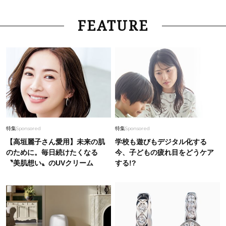
FEATURE
特集
Sponsored
特集
Sponsored
【高垣麗子さん愛用】未来の肌
学校も遊びもデジタル化する
のために。毎日続けたくなる
今、子どもの疲れ目をどうケア
〝美肌想い〟のUVクリーム
する!?