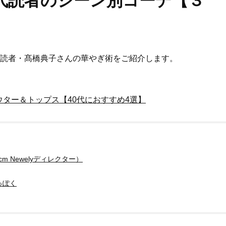
0代読者のシーン別コーデ【３
0代読者・髙橋典子さんの華やぎ術をご紹介します。
ター＆トップス【40代におすすめ4選】
m Newelyディレクター）
っぽく
Beauty
Lifestyle