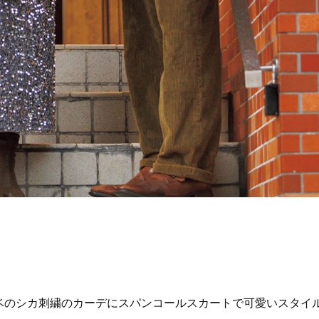
Beauty
Lifestyle
40代、顔がオシャレになる「リッ
梅宮アンナさんご夫婦が語る 
プの色」は【モーブ】一択！大野
歳と60歳、大人同士の電撃
真理子さんおすすめ名品
アル」周囲が驚くほど本音
かることも
ベのシカ刺繍のカーデにスパンコールスカートで可愛いスタイ