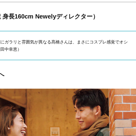
Beauty
Lifestyle
長160cm Newelyディレクター）
「それどこの？」と褒められる！
【帰省・夏のご挨拶】で喜
可愛すぎる【YSL】の新作「万能ク
「ホテル手土産」14選。〈
リーム」が夏のお守りに
別〉センスが伝わる逸品は
Beauty
Lifestyle
びにガラリと雰囲気が異なる髙橋さんは、まさにコスプレ感覚でオシ
26年夏、石井美穂さん厳選の【美
【1泊2日弾丸旅行】無駄な
ー田中幸恵）
白アイテム】10選！40代以上は朝
ロ！「大人の韓国旅」の大
晩の「即効集中ケア」に頼る！
ケジュールは？
Beauty
Lifestyle
40代、翌朝の肌が見違える！夏の
梅宮アンナさん、父・辰夫
へ
「ざらつき・ごわつき」をケアす
相続で学んだこと「親のお
る名品2選〈パック・ミスト〉
は”介護どうする？”から始
です」父・辰夫さんの相続
Beauty
Lifestyle
だこと
40代の透明感を底上げ【毛穴ケ
〈元社長秘書〉内緒で教え
ア】名品3選！石井美穂さん「60本
盆の帰省手土産5選】東京で
以上愛用中」のものも
「また買ってきて」と喜ば
品
Beauty
Lifestyle
「夕方から目力が落ちる…」40代
【特別カット集】中村ゆり
へ！石井美穂さんが推薦【名品ア
やわらかな透明感をまとう