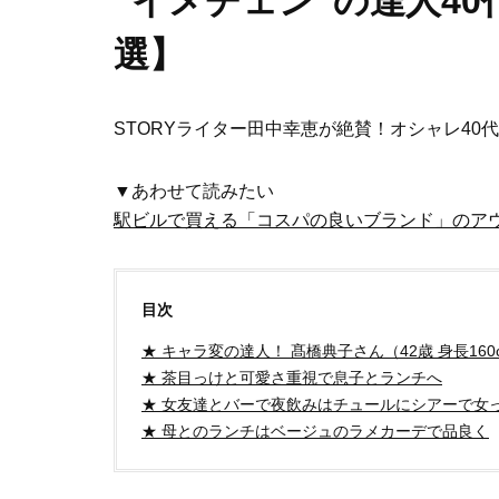
”イメチェン”の達人4
選】
STORYライター田中幸恵が絶賛！オシャレ4
▼あわせて読みたい
駅ビルで買える「コスパの良いブランド」のアウ
目次
★ キャラ変の達人！ 髙橋典子さん（42歳 身長160c
★ 茶目っけと可愛さ重視で息子とランチへ
★ 女友達とバーで夜飲みはチュールにシアーで女
★ 母とのランチはベージュのラメカーデで品良く