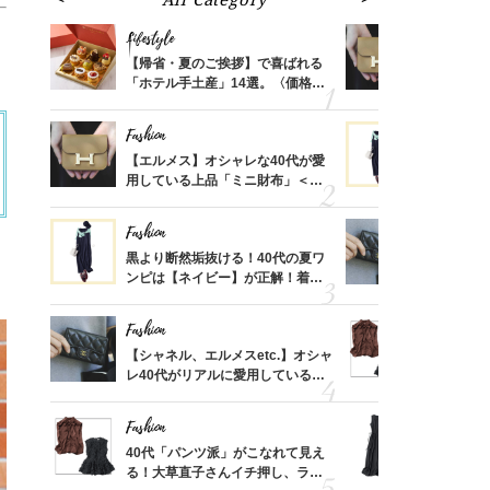
Lifestyle
Fashion
ばれる
【帰省・夏のご挨拶】で喜ばれる
【エルメス
価格
「ホテル手土産」14選。〈価格
用している
？
別〉センスが伝わる逸品は？
ナップ6選
Fashion
Fashion
時間ゼ
【エルメス】オシャレな40代が愛
黒より断然
正解ス
用している上品「ミニ財布」＜ス
ンピは【ネ
ナップ6選＞
しコーデ３
Fashion
Fashion
さんの
黒より断然垢抜ける！40代の夏ワ
【シャネル、
金の話
ンピは【ネイビー】が正解！着回
レ40代が
めるん
しコーデ３
「ミニ財布
で学ん
Fashion
Fashion
る【お
【シャネル、エルメスetc.】オシャ
40代「パ
買える
レ40代がリアルに愛用している
る！大草直
れる名
「ミニ財布」＜スナップ18選＞
可愛い【ト
Fashion
Fashion
さん
40代「パンツ派」がこなれて見え
「それ、ユ
、自然
る！大草直子さんイチ押し、ラク
子さんが4