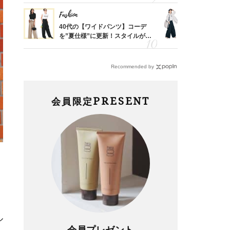
Fashion
Fashion
「53
40代の【ワイドパンツ】コーデ
〈帰省にも
婚のリ
を”夏仕様”に更新！スタイルがキ
代「ワイド
でぶつ
レイ見えする〈コーデ3選〉
【旅コーデ
Recommended by
PRESENT
会員限定
ル
会員プレゼント