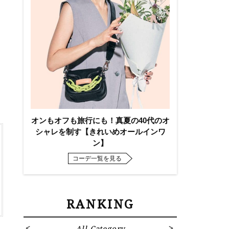
オンもオフも旅行にも！真夏の40代のオ
シャレを制す【きれいめオールインワ
ン】
コーデ一覧を見る
RANKING
All Category
Fa