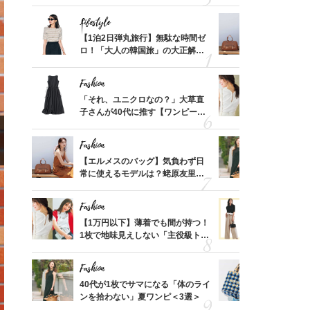
可愛い【トップス】4選
ス】！秀逸
レイ見え
Lifestyle
Fashion
てから
【1泊2日弾丸旅行】無駄な時間ゼ
【エルメス
く」俳
ロ！「大人の韓国旅」の大正解ス
常に使える
思い
ケジュールは？
んと探す「
Fashion
Fashion
摘出手
「それ、ユニクロなの？」大草直
【1万円以
取って
子さんが40代に推す【ワンピー
1枚で地味
そんな
ス】！秀逸シルエットで体型がキ
プス」5選
い
レイ見え
Fashion
Fashion
カ月め
【エルメスのバッグ】気負わず日
40代が1
結婚生
常に使えるモデルは？蛯原友里さ
ンを拾わな
んと探す「最旬名品」4選
Fashion
Fashion
って始
【1万円以下】薄着でも間が持つ！
40代の【
えて、
1枚で地味見えしない「主役級トッ
を”夏仕様
ゃなっ
プス」5選
レイ見えす
Fashion
Fashion
拭き掃
40代が1枚でサマになる「体のライ
26年夏は
由は？
ンを拾わない」夏ワンピ＜3選＞
人と被らな
〉
選