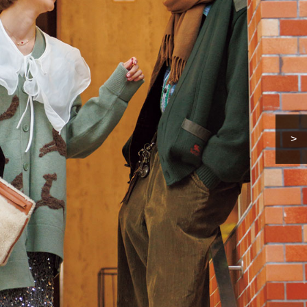
イクリーム】3選
体の美しさ
Beauty
Lifestyle
酷暑の夏こそ40代が使うべき【美
【特別画像集】「亡くなっ
容液・クリーム】「シワ・たるみ
憧れの気持ちはますます強
ケア」はこれ一つでOK！
優・大和田美帆さん”母との
出”
Beauty
Lifestyle
石井美穂さんおすすめ！40代の
【梅宮アンナさん】乳がん
「お疲れ顔を救う」美容パック
術を経て「残った方の胸も
は？翌朝の肌に自信がもてる
しまいたい」とすら思う──
声もあることを知ってほし
>
Beauty
Lifestyle
黄ぐすみをオフ！40代の美白ケ
梅宮アンナさん、再婚から8
ア、最適解は【角質洗顔】。石井
の心境「お互い20年ぶりの
美穂さんおすすめ名品
活、正直簡単じゃない」
Beauty
Lifestyle
今いちばん垢抜ける「ショートボ
中山優馬さん、姉と話し合
ブ」SNAP。人気アラフォー読者達
めた親孝行「親の年齢も考
がお手本！
年に1回くらいは何かしなき
て」
Beauty
Lifestyle
まるで美容液！【ディオール プレ
まずはここだけ！「寝室の
ステージ】新クレンザーでうるお
除」が【総合運】に効く理
い艶めくなめらかな素肌へ
〈26年夏の開運アクション