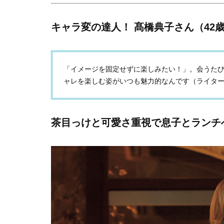
キャラ変の達人！ 髙橋典子さん（42歳 身
「イメージを固定せずに楽しみたい！」。会うた
ャレを楽しむ姿がいつも魅力的なんです（ライタ
茶目っけと可愛さ重視で息子とランチ