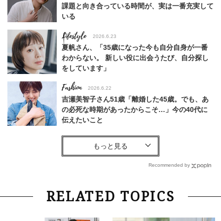
課題と向き合っている時間が、実は一番充実して
いる
Lifestyle
2026.6.23
夏帆さん、「35歳になった今も自分自身が一番
わからない。 新しい役に出会うたび、自分探し
をしています」
Fashion
2026.6.22
吉瀬美智子さん51歳「離婚した45歳。でも、あ
の必死な時期があったからこそ…」今の40代に
伝えたいこと
Fashion
2026.8.6
【40代コンサバ派】白Tシャツは「パール×ゴー
ルドアクセ」を合わせるのが正解！〈大野真理子
Recommended by
さん×佐藤佳菜子さん〉
Lifestyle
2026.7.29
RELATED TOPICS
「お若いですね」は褒め言葉？“若い＝美しい”と
錯覚させる社会の危うさ【上野千鶴子のジェンダ