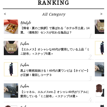
RANKING
All Category
Lifestyle
【帰省・夏のご挨拶】で喜ばれる「ホテル手土産」14
選。〈価格別〉センスが伝わる逸品は？
Fashion
【エルメス】オシャレな40代が愛用している上品「ミ
ニ財布」＜スナップ6選＞
Fashion
黒より断然垢抜ける！40代の夏ワンピは【ネイビー】
が正解！着回しコーデ３
Fashion
【シャネル、エルメスetc.】オシャレ40代がリアルに
愛用している「ミニ財布」＜スナップ18選＞