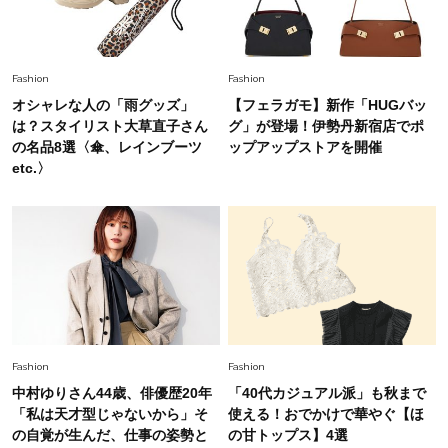
スタイリストが本気で推す！40代がほどよく華
やぐ【甘め黒アイテム】3選
Fashion
Fashion
オシャレな人の「雨グッズ」
【フェラガモ】新作「HUGバッ
は？スタイリスト大草直子さん
グ」が登場！伊勢丹新宿店でポ
の名品8選〈傘、レインブーツ
ップアップストアを開催
etc.〉
Fashion
Fashion
中村ゆりさん44歳、俳優歴20年
「40代カジュアル派」も秋まで
「私は天才型じゃないから」そ
使える！おでかけで華やぐ【ほ
の自覚が生んだ、仕事の姿勢と
の甘トップス】4選