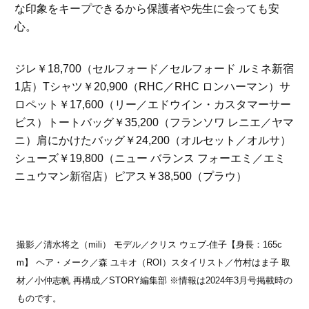
な印象をキープできるから保護者や先生に会っても安
心。
ジレ￥18,700（セルフォード／セルフォード ルミネ新宿
1店）Tシャツ￥20,900（RHC／RHC ロンハーマン）サ
ロペット￥17,600（リー／エドウイン・カスタマーサー
ビス）トートバッグ￥35,200（フランソワ レニエ／ヤマ
ニ）肩にかけたバッグ￥24,200（オルセット／オルサ）
シューズ￥19,800（ニュー バランス フォーエミ／エミ
ニュウマン新宿店）ピアス￥38,500（プラウ）
撮影／清水将之（mili） モデル／クリス ウェブ-佳子【身長：165c
m】 ヘア・メーク／森 ユキオ（ROI）スタイリスト／竹村はま子 取
材／小仲志帆 再構成／STORY編集部 ※情報は2024年3月号掲載時の
ものです。