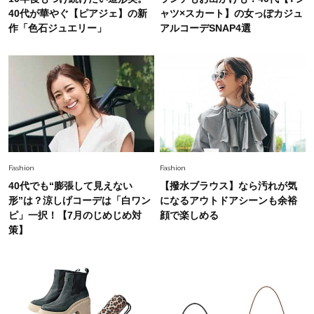
Fashion
40代が華やぐ【ピアジェ】の新
ャツ×スカート】の女っぽカジュ
2026.5.29
40代の夏通勤はこれ１着！「きちんと感」も
作「色石ジュエリー」
アルコーデSNAP4選
「オシャレ」も整うトレンドトップス〈4選〉
Fashion
2026.5.29
今、40代の「メガネ＆サングラス」のトレンド
に更新あり！“黒ぶち以外”が新定番に
Fashion
2026.8.5
Fashion
Fashion
オシャレ40代の【ワンピ＆オールインワン】最
40代でも“膨張して見えない
【撥水ブラウス】なら汚れが気
旬着こなし3選。地味見え回避のコツは「バッグ
形”は？涼しげコーデは「白ワン
になるアウトドアシーンも余裕
選び」！
ピ」一択！【7月のじめじめ対
顔で楽しめる
Fashion
策】
2026.7.31
【40代のTシャツコーデ】超ビッグサイズ×きれ
いめハーフパンツでモードに昇華
Fashion
2026.7.9