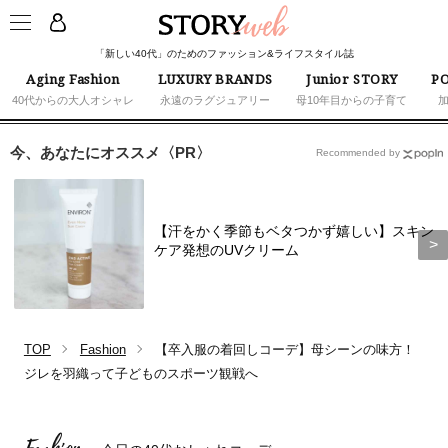
「新しい40代」のためのファッション&ライフスタイル誌
Aging Fashion
LUXURY BRANDS
Junior STORY
PO
40代からの大人オシャレ
永遠のラグジュアリー
母10年目からの子育て
今、あなたにオススメ〈PR〉
Recommended by
【汗をかく季節もベタつかず嬉しい】スキン
ケア発想のUVクリーム
TOP
Fashion
【卒入服の着回しコーデ】母シーンの味方！
ジレを羽織って子どものスポーツ観戦へ