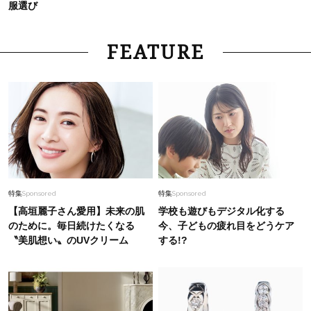
服選び
FEATURE
特集
Sponsored
特集
Sponsored
【高垣麗子さん愛用】未来の肌
学校も遊びもデジタル化する
のために。毎日続けたくなる
今、子どもの疲れ目をどうケア
〝美肌想い〟のUVクリーム
する!?