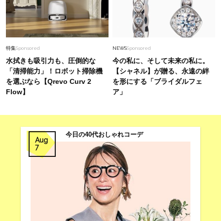
特集
Sponsored
NEWS
Sponsored
水拭きも吸引力も、圧倒的な
今の私に、そして未来の私に。
「清掃能力」！ロボット掃除機
【シャネル】が贈る、永遠の絆
を選ぶなら【Qrevo Curv 2
を形にする「ブライダルフェ
Flow】
ア」
今日の40代おしゃれコーデ
Aug
7