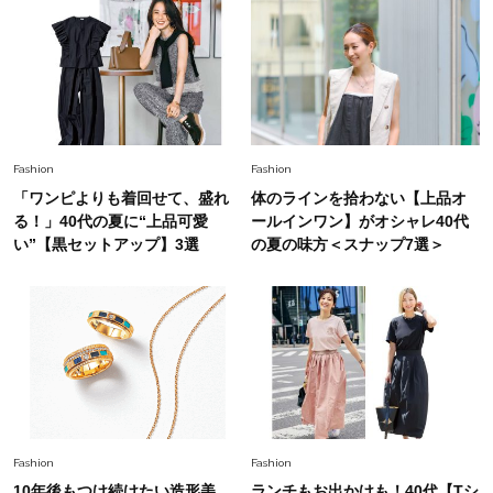
ーレス連載22】
Lifestyle
2026.8.6
26年夏の【開運アクション】は”ひと拭き”習
慣！「金運アップ→トイレ、じゃあ底上げ運
は？」
Lifestyle
2026.5.22
Fashion
Fashion
梅宮アンナさん 電撃婚から1年、家族の価値観
「ワンピよりも着回せて、盛れ
体のラインを拾わない【上品オ
を育み中「理想の暮らしよりも今の心地よさを選
る！」40代の夏に“上品可愛
ールインワン】がオシャレ40代
んだ」
い”【黒セットアップ】3選
の夏の味方＜スナップ7選＞
Fashion
2026.6.12
中村ゆりさん「40代になり、やっと“仕事以外の
幸福感”に目が向いた」ライフスタイルも、服も
Fashion
2026.7.16
白黒でもこんなに華やぐ！40代、夏の「甘めト
ップス×パンツ」コーデ〈3選〉
Fashion
Fashion
10年後もつけ続けたい造形美。
ランチもお出かけも！40代【Tシ