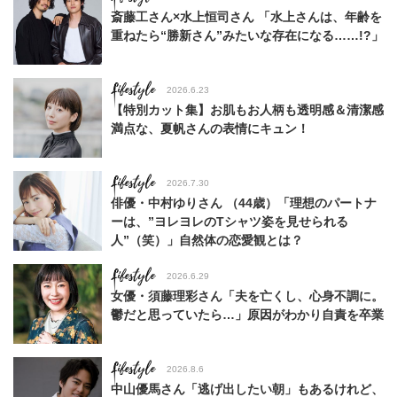
斎藤工さん×水上恒司さん 「水上さんは、年齢を
重ねたら“勝新さん”みたいな存在になる……!?」
Lifestyle
2026.6.23
【特別カット集】お肌もお人柄も透明感＆清潔感
満点な、夏帆さんの表情にキュン！
Lifestyle
2026.7.30
俳優・中村ゆりさん （44歳）「理想のパートナ
ーは、”ヨレヨレのTシャツ姿を見せられる
人”（笑）」自然体の恋愛観とは？
Lifestyle
2026.6.29
女優・須藤理彩さん「夫を亡くし、心身不調に。
鬱だと思っていたら…」原因がわかり自責を卒業
Lifestyle
2026.8.6
中山優馬さん「逃げ出したい朝」もあるけれど、