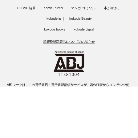
COMIC熱帯
comic Pureri
マンガ コミソル
本がすき。
kokode.jp
kokode Beauty
kokode books
kokode digital
消費税総額表示についてのお知らせ
ABJマークは、この電子書店・電子書籍配信サービスが、著作権者からコ ンテンツ使
用許諾を得た正規版配信サービスであることを示す登録商標(登録 番号 第6091713号)
です。
ABJマークの詳細、ABJマークを掲示しているサービスの一覧はこちらです。
https://aebs.or.jp/
©Kobunsha Co., Ltd. All Rights Reserved.