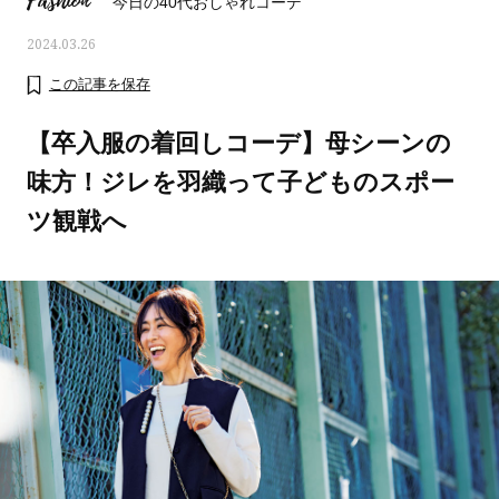
Fashion
今日の40代おしゃれコーデ
2024.03.26
この記事を保存
【卒入服の着回しコーデ】母シーンの
味方！ジレを羽織って子どものスポー
ツ観戦へ
ママとパパに贈る「ジェンダーレ
人気の40代髪型・ヘア
ス学」
タログ