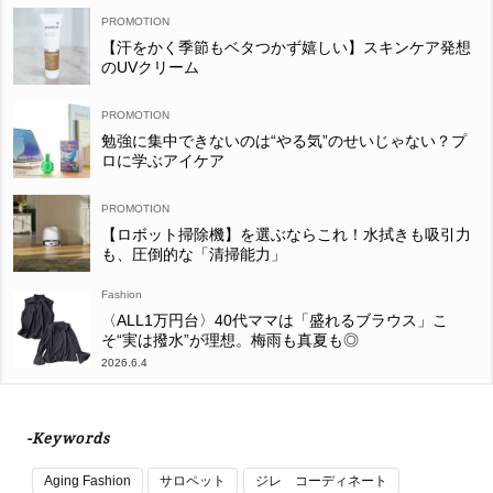
【汗をかく季節もベタつかず嬉しい】スキンケア発想
のUVクリーム
勉強に集中できないのは“やる気”のせいじゃない？プ
ロに学ぶアイケア
【ロボット掃除機】を選ぶならこれ！水拭きも吸引力
も、圧倒的な「清掃能力」
Fashion
〈ALL1万円台〉40代ママは「盛れるブラウス」こ
そ“実は撥水”が理想。梅雨も真夏も◎
2026.6.4
-Keywords
Aging Fashion
サロペット
ジレ コーディネート