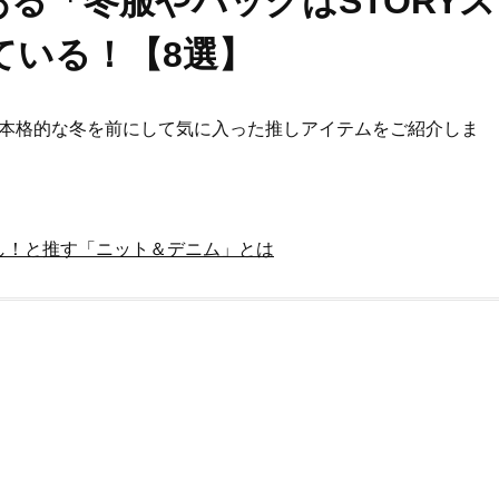
ある「冬服やバッグはSTORYス
ている！【8選】
、本格的な冬を前にして気に入った推しアイテムをご紹介しま
し！と推す「ニット＆デニム」とは
Beauty
Lifestyle