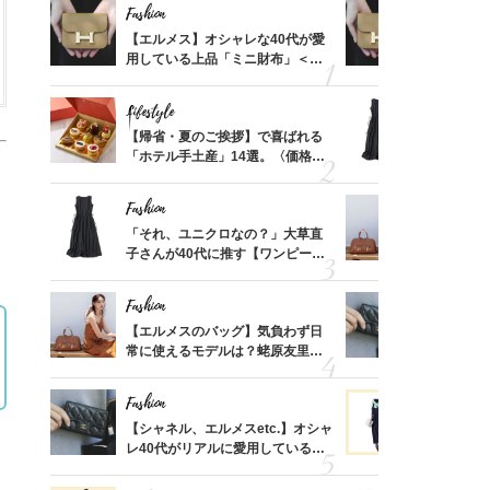
Fashion
Fashion
ばれる
【エルメス】オシャレな40代が愛
【エルメス
価格
用している上品「ミニ財布」＜ス
用している
？
ナップ6選＞
ナップ6選
Lifestyle
Fashion
時間ゼ
【帰省・夏のご挨拶】で喜ばれる
「それ、ユ
正解ス
「ホテル手土産」14選。〈価格
子さんが4
別〉センスが伝わる逸品は？
ス】！秀逸
レイ見え
Fashion
Fashion
る【お
「それ、ユニクロなの？」大草直
【エルメス
買える
子さんが40代に推す【ワンピー
常に使える
れる名
ス】！秀逸シルエットで体型がキ
んと探す「
レイ見え
Fashion
Fashion
さんの
【エルメスのバッグ】気負わず日
【シャネル、
金の話
常に使えるモデルは？蛯原友里さ
レ40代が
めるん
んと探す「最旬名品」4選
「ミニ財布
で学ん
Fashion
Fashion
てから
【シャネル、エルメスetc.】オシャ
黒より断然
く」俳
レ40代がリアルに愛用している
ンピは【ネ
思い
「ミニ財布」＜スナップ18選＞
しコーデ３