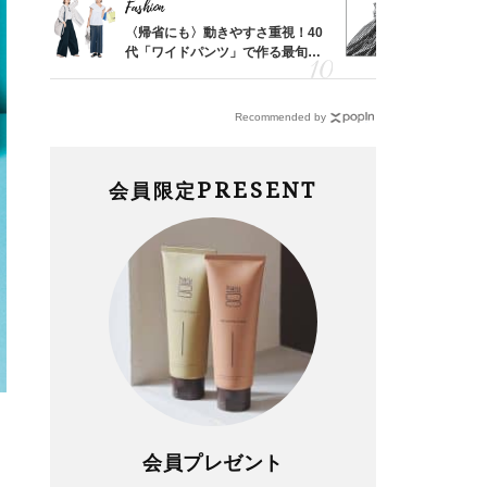
Fashion
Fashion
「53
〈帰省にも〉動きやすさ重視！40
40代は「
婚のリ
代「ワイドパンツ」で作る最旬
えの正解！
でぶつ
【旅コーデ】の正解4選
【ドロスト
Recommended by
PRESENT
会員限定
会員プレゼント