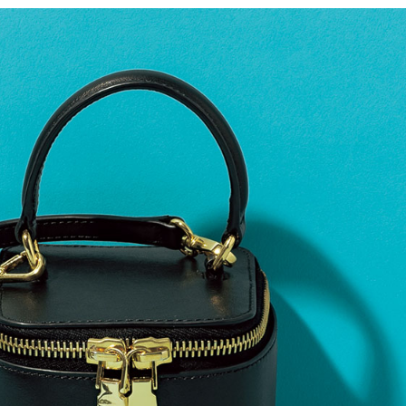
Beauty
Lifestyle
石井美穂さんおすすめ！40代の
【特別カット集】中村ゆり
「お疲れ顔を救う」美容パック
やわらかな透明感をまとう
は？翌朝の肌に自信がもてる
体の美しさ
Beauty
Lifestyle
酷暑の夏こそ40代が使うべき【美
【梅宮アンナさん】乳がん
容液・クリーム】「シワ・たるみ
術を経て「残った方の胸も
ケア」はこれ一つでOK！
しまいたい」とすら思う──
声もあることを知ってほし
Beauty
Lifestyle
日焼け止めだけじゃない！40代の
梅宮アンナさん、再婚から8
肌が明るくなる”朝の時短名
の心境「お互い20年ぶりの
品”【洗顔＆集中美容液】
活、正直簡単じゃない」
Beauty
Lifestyle
今いちばん垢抜ける「ショートボ
女優・須藤理彩さん「夫を
ブ」SNAP。人気アラフォー読者達
し、心身不調に。鬱だと思
がお手本！
たら…」原因がわかり自責
Beauty
Lifestyle
【インナーケア】石井美穂さんが
まずはここだけ！「寝室の
「夏のお守り」に飲む名品。手軽
除」が【総合運】に効く理
なのに、肌が見違える！
〈26年夏の開運アクション