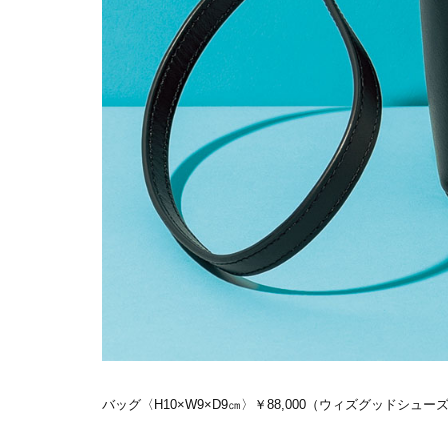
バッグ〈H10×W9×D9㎝〉￥88,000（ウィズグッドシュ