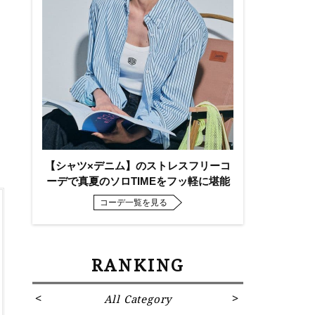
【シャツ×デニム】のストレスフリーコ
ーデで真夏のソロTIMEをフッ軽に堪能
コーデ一覧を見る
RANKING
All Category
Fa