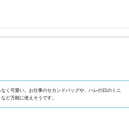
Beauty
Lifestyle
26年夏、石井美穂さん厳選の【美
【帰省・夏のご挨拶】で喜
白アイテム】10選！40代以上は朝
「ホテル手土産」14選。〈
晩の「即効集中ケア」に頼る！
別〉センスが伝わる逸品は
Beauty
Lifestyle
「それどこの？」と褒められる！
【1泊2日弾丸旅行】無駄な
可愛すぎる【YSL】の新作「万能ク
ロ！「大人の韓国旅」の大
リーム」が夏のお守りに
ケジュールは？
Beauty
Lifestyle
40代、翌朝の肌が見違える！夏の
〈元社長秘書〉内緒で教え
「ざらつき・ごわつき」をケアす
盆の帰省手土産5選】東京で
る名品2選〈パック・ミスト〉
「また買ってきて」と喜ば
品
Beauty
Lifestyle
40代の透明感を底上げ【毛穴ケ
梅宮アンナさん、父・辰夫
らなく可愛い。お仕事のセカンドバッグや、ハレの日のミニ
ア】名品3選！石井美穂さん「60本
相続で学んだこと「親のお
トなど万能に使えそうです。
以上愛用中」のものも
は”介護どうする？”から始
です」父・辰夫さんの相続
Beauty
Lifestyle
だこと
「夕方から目力が落ちる…」40代
【特別画像集】「亡くなっ
へ！石井美穂さんが推薦【名品ア
憧れの気持ちはますます強
イクリーム】3選
優・大和田美帆さん”母との
出”