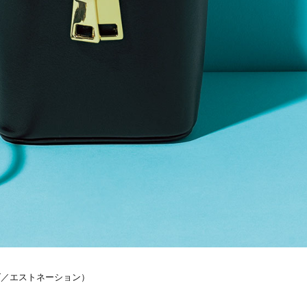
Beauty
Lifestyle
目元の「深いたるみ＆くぼみ」に
梅宮アンナさんご夫婦が語る 
手応え！プロが選ぶ、話題の名品
歳と60歳、大人同士の電撃
〈５選〉
アル」周囲が驚くほど本音
かることも
ーズ／エストネーション）