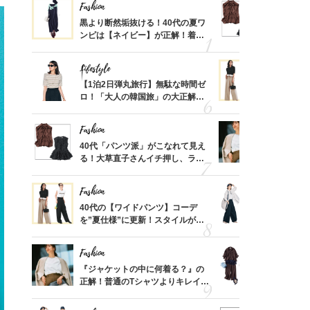
Fashion
Fashion
さん
黒より断然垢抜ける！40代の夏ワ
40代「パ
、自然
ンピは【ネイビー】が正解！着回
る！大草直
しコーデ３
可愛い【ト
Lifestyle
Fashion
摘出手
【1泊2日弾丸旅行】無駄な時間ゼ
40代の【
取って
ロ！「大人の韓国旅」の大正解ス
を”夏仕様
そんな
ケジュールは？
レイ見えす
い
Fashion
Fashion
カ月め
40代「パンツ派」がこなれて見え
『ジャケッ
結婚生
る！大草直子さんイチ押し、ラク
正解！普通
可愛い【トップス】4選
えする【上
Fashion
Fashion
亡く
40代の【ワイドパンツ】コーデ
〈帰省にも
ってい
を”夏仕様”に更新！スタイルがキ
代「ワイド
を卒業
レイ見えする〈コーデ3選〉
【旅コーデ
Fashion
Fashion
拭き掃
『ジャケットの中に何着る？』の
「とにかく
由は？
正解！普通のTシャツよりキレイ見
代、夏の【
〉
えする【上品トップス】4選
れ！〈ワン
デ9選〉