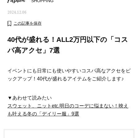
Fashion
SHOPPING
2024.12.06
この記事を保存
40代が盛れる！ALL2万円以下の「コス
パ高アクセ」7選
イベントにも日常にも使いやすいコスパ高なアクセをピ
ックアップ！40代が盛れるアイテムをご紹介します♪
▼あわせて読みたい
ママとパパに贈る「ジェンダーレ
人気の40代髪型・ヘア
スウェット、ニットetc.明日のコーデに悩まない！映え
ス学」
タログ
も叶える冬の「デイリー服」9選