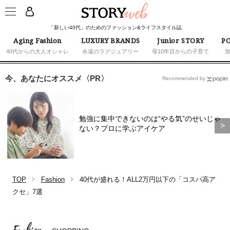
「新しい40代」のためのファッション&ライフスタイル誌
Aging Fashion
LUXURY BRANDS
Junior STORY
PO
40代からの大人オシャレ
永遠のラグジュアリー
母10年目からの子育て
今、あなたにオススメ〈PR〉
Recommended by
勉強に集中できないのは“やる気”のせいじゃ
ない？プロに学ぶアイケア
TOP
Fashion
40代が盛れる！ALL2万円以下の「コスパ高ア
クセ」7選