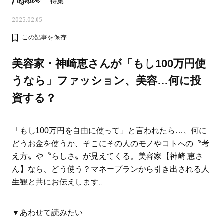
Fashion
特集
2025.02.05
この記事を保存
美容家・神崎恵さんが「もし100万円使
うなら」ファッション、美容…何に投
資する？
「もし100万円を自由に使って」と言われたら…。何に
どうお金を使うか、そこにその人のモノやコトへの〝考
え方〟や〝らしさ〟が見えてくる。美容家【神崎 恵さ
おすす
ママとパパに贈る「ジェンダーレ
人気の40代髪型・ヘア
ん】なら、どう使う？マネープランから引き出される人
ス学」
タログ
生観と共にお伝えします。
▼あわせて読みたい