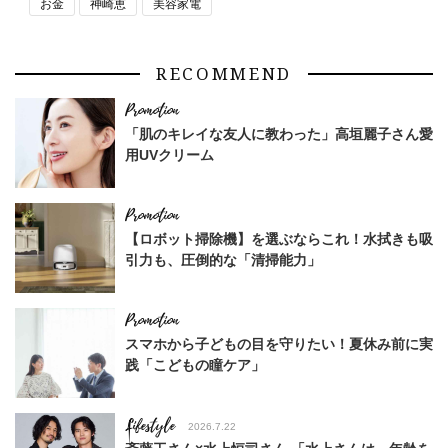
お金
神崎恵
美容家電
RECOMMEND
「肌のキレイな友人に教わった」高垣麗子さん愛
用UVクリーム
【ロボット掃除機】を選ぶならこれ！水拭きも吸
引力も、圧倒的な「清掃能力」
スマホから子どもの目を守りたい！夏休み前に実
践「こどもの瞳ケア」
Lifestyle
2026.7.22