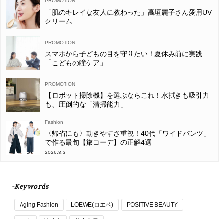
「肌のキレイな友人に教わった」高垣麗子さん愛用UV
クリーム
スマホから子どもの目を守りたい！夏休み前に実践
「こどもの瞳ケア」
【ロボット掃除機】を選ぶならこれ！水拭きも吸引力
も、圧倒的な「清掃能力」
Fashion
〈帰省にも〉動きやすさ重視！40代「ワイドパンツ」
で作る最旬【旅コーデ】の正解4選
2026.8.3
-Keywords
Aging Fashion
LOEWE(ロエベ)
POSITIVE BEAUTY