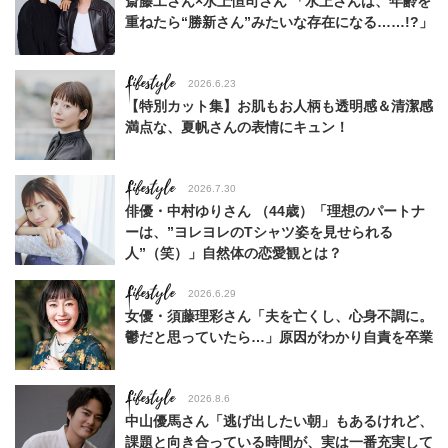
斎藤工さん×水上恒司さん 「水上さんは、年齢を
重ねたら“勝新さん”みたいな存在になる……!?」
Lifestyle
2026.6.23
【特別カット集】お肌もお人柄も透明感＆清潔感
満点な、夏帆さんの表情にキュン！
Lifestyle
2026.7.30
俳優・中村ゆりさん （44歳）「理想のパートナ
ーは、”ヨレヨレのTシャツ姿を見せられる
人”（笑）」自然体の恋愛観とは？
Lifestyle
2026.6.29
女優・須藤理彩さん「夫を亡くし、心身不調に。
鬱だと思っていたら…」原因がわかり自責を卒業
Lifestyle
2026.8.6
中山優馬さん「逃げ出したい朝」もあるけれど、
課題と向き合っている時間が、実は一番充実して