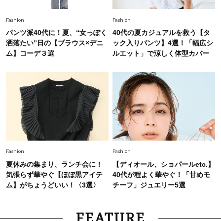
やぐ【甘め黒アイテム】3選
Fashion
Fashion
パンツ派40代に！夏、“女っぽく
40代の夏カジュアルを救う【タ
洒落たい”日の【ブラウス×デニ
ック入りパンツ】4選！「幅広シ
ム】コーデ３選
ルエット」で涼しく体型カバー
Fashion
Fashion
夏休みの集まり、ランチ会に！
【ディオール、ショパールetc.】
気張らず華やぐ【ほぼ黒アイテ
40代が程よく華やぐ！「甘めモ
ム】がちょうどいい！〈3選〉
チーフ」ジュエリー5選
FEATURE