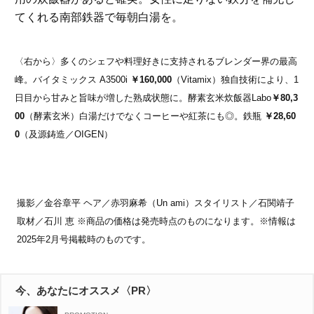
てくれる南部鉄器で毎朝白湯を。
〈右から〉多くのシェフや料理好きに支持されるブレンダー界の最高
峰。バイタミックス A3500i
￥160,000
（Vitamix）独自技術により、1
日目から甘みと旨味が増した熟成状態に。酵素玄米炊飯器Labo
￥80,3
00
（酵素玄米）白湯だけでなくコーヒーや紅茶にも◎。鉄瓶
￥28,60
0
（及源鋳造／OIGEN）
撮影／金谷章平 ヘア／赤羽麻希（Un ami）スタイリスト／石関靖子
取材／石川 恵 ※商品の価格は発売時点のものになります。※情報は
2025年2月号掲載時のものです。
今、あなたにオススメ〈PR〉