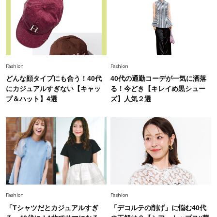
Lifestyle
2026.7.29
「人間、役に立たなきゃ生きてちゃいかんか？」
上野千鶴子先生が問い直す“理想の老後”の呪縛
【ジェンダー連載23】
Lifestyle
2026.8.6
Fashion
Fashion
26年夏の【開運アクション】は”ひと拭き”習
どんな顔タイプにも合う！40代
40代の通勤コーデが一気に洒落
慣！「金運アップ→トイレ、じゃあ底上げ運
にカジュアルすぎない【キャッ
る！今どき【キレイめ黒シュー
は？」
プ＆ハット】4選
ズ】人気２選
Fashion
2026.6.12
中村ゆりさん「40代になり、やっと“仕事以外の
幸福感”に目が向いた」ライフスタイルも、服も
Fashion
2026.7.16
白黒でもこんなに華やぐ！40代、夏の「甘めト
ップス×パンツ」コーデ〈3選〉
Fashion
Fashion
「Tシャツだとカジュアルすぎ
「デコルテの削げ」に悩む40代
Fashion
2026.5.29