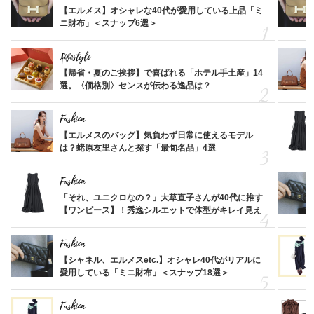
【エルメス】オシャレな40代が愛用している上品「ミ
ニ財布」＜スナップ6選＞
Lifestyle
【帰省・夏のご挨拶】で喜ばれる「ホテル手土産」14
選。〈価格別〉センスが伝わる逸品は？
Fashion
【エルメスのバッグ】気負わず日常に使えるモデル
は？蛯原友里さんと探す「最旬名品」4選
Fashion
「それ、ユニクロなの？」大草直子さんが40代に推す
【ワンピース】！秀逸シルエットで体型がキレイ見え
Fashion
【シャネル、エルメスetc.】オシャレ40代がリアルに
愛用している「ミニ財布」＜スナップ18選＞
Fashion