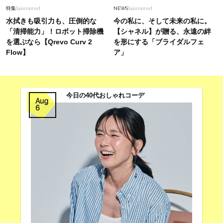
特集
Sponsored
NEWS
Sponsored
水拭きも吸引力も、圧倒的な
今の私に、そして未来の私に。
「清掃能力」！ロボット掃除機
【シャネル】が贈る、永遠の絆
を選ぶなら【Qrevo Curv 2
を形にする「ブライダルフェ
Flow】
ア」
今日の40代おしゃれコーデ
Aug
6