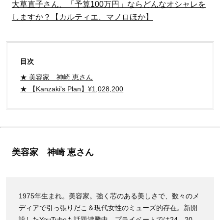
大草直子さん、「予算100万円」ならどんなオシャレを
しますか？【カルティエ、マノロほか】
目次
★ 美容家 神崎 恵さん
★ 【Kanzaki's Plan】¥1,028,200
美容家 神崎 恵さん
1975年生まれ。美容家。強く芯のある美しさで、数々のメ
ディアで引っ張りだこ＆現代女性のミューズ的存在。新開
設したYouTubeも話題沸騰中。プライベートでは24、20、