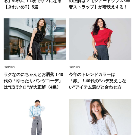
る」40代に！1枚でサマになる
の正解は？【シアートップス×華
40代の夏通勤はこれ１着！「きちんと感」も
【きれいめT】5選
奢ストラップ】が着映えする！
「オシャレ」も整うトレンドトップス〈4選〉
Fashion
2026.6.26
初夏はこれさえあれば！40代は【淡色ワンピ】
で即涼しげ＆上品見え〈3選〉
Fashion
2026.8.5
Fashion
Fashion
オシャレ40代の【ワンピ＆オールインワン】最
ラクなのにちゃんとお洒落！40
今年のトレンドカラーは
旬着こなし3選。地味見え回避のコツは「バッグ
代の「ゆったりパンツコーデ」
「赤」！40代の“ハデ見えしな
選び」！
は“ほぼクロ”が大正解〈4選〉
い”アイテム選びと合わせ方
Fashion
2026.7.31
【40代のTシャツコーデ】超ビッグサイズ×きれ
いめハーフパンツでモードに昇華
Fashion
2026.7.9
スタイリストが本気で推す！40代がほどよく華