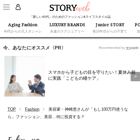
「新しい40代」のためのファッション&ライフスタイル誌
Aging Fashion
LUXURY BRANDS
Junior STORY
PO
40代からの大人オシャレ
永遠のラグジュアリー
母10年目からの子育て
今、あなたにオススメ〈PR〉
Recommended by
スマホから子どもの目を守りたい！夏休み前
に実践「こどもの瞳ケア」
TOP
Fashion
美容家・神崎恵さんが「もし100万円使うな
ら」ファッション、美容…何に投資する？