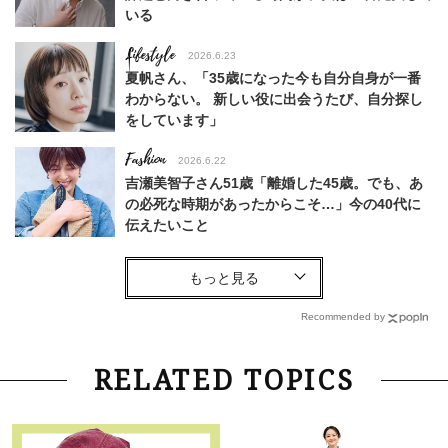
いる
Lifestyle
2026.6.23
夏帆さん、「35歳になった今も自分自身が一番
わからない。 新しい役に出会うたび、自分探し
をしています」
Fashion
2026.6.22
吉瀬美智子さん51歳「離婚した45歳。でも、あ
の必死な時期があったからこそ…」今の40代に
伝えたいこと
Fashion
2026.8.6
【40代コンサバ派】白Tシャツは「パール×ゴー
ルドアクセ」を合わせるのが正解！〈大野真理子
Recommended by
さん×佐藤佳菜子さん〉
Lifestyle
2026.7.29
RELATED TOPICS
「お若いですね」は褒め言葉？“若い＝美しい”と
錯覚させる社会の危うさ【上野千鶴子のジェンダ
ーレス連載22】