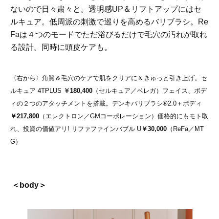
ないので日々粛々と。透明感UP＆リフトアップにはセ
ルキュア。低周派の刺激で巡りを高めるバリブラシ。Re
Faは４つのモードでただ浴びるだけで毛穴の汚れが取れ
る設計。同時に頭皮ケアも。
〈右から〉角質＆毛穴のケアで肌をクリアに＆きゅっと引き上げ。セ
ルキュア 4TPLUS
￥180,400
（セルキュア／ベレガ）フェイス、ボデ
ィの２つのアタッチメントを搭載。デンキバリブラシ®2.0＋ボディ
￥217,800
（エレクトロン／GMコーポレーション）価格的にもモト取
れ、投資の価値アリ! リファファインバブル U
￥30,000
（ReFa／MT
G）
＜body＞