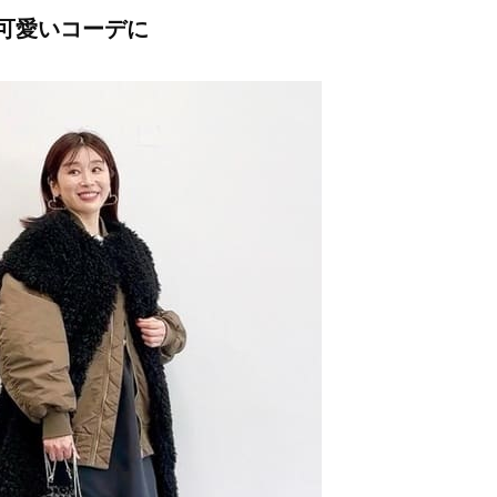
可愛いコーデに
Beauty
Lifestyle
「それどこの？」と褒められる！
【帰省・夏のご挨拶】で喜
可愛すぎる【YSL】の新作「万能ク
「ホテル手土産」14選。〈
リーム」が夏のお守りに
別〉センスが伝わる逸品は
Beauty
Lifestyle
26年夏、石井美穂さん厳選の【美
【1泊2日弾丸旅行】無駄な
白アイテム】10選！40代以上は朝
ロ！「大人の韓国旅」の大
晩の「即効集中ケア」に頼る！
ケジュールは？
Beauty
Lifestyle
40代、翌朝の肌が見違える！夏の
梅宮アンナさん、父・辰夫
「ざらつき・ごわつき」をケアす
相続で学んだこと「親のお
る名品2選〈パック・ミスト〉
は”介護どうする？”から始
です」父・辰夫さんの相続
Beauty
Lifestyle
だこと
40代の透明感を底上げ【毛穴ケ
【特別カット集】中村ゆり
ア】名品3選！石井美穂さん「60本
やわらかな透明感をまとう
以上愛用中」のものも
体の美しさ
Beauty
Lifestyle
「夕方から目力が落ちる…」40代
〈元社長秘書〉内緒で教え
へ！石井美穂さんが推薦【名品ア
盆の帰省手土産5選】東京で