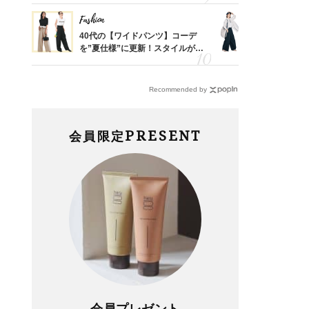
Fashion
Fashion
亡く
40代の【ワイドパンツ】コーデ
〈帰省にも
ってい
を”夏仕様”に更新！スタイルがキ
代「ワイド
を卒業
レイ見えする〈コーデ3選〉
【旅コーデ
Recommended by
PRESENT
会員限定
会員プレゼント