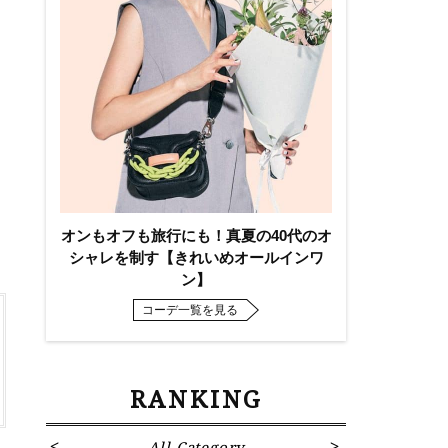
ら
オンもオフも旅行にも！真夏の40代のオ
シャレを制す【きれいめオールインワ
ン】
コーデ一覧を見る
RANKING
All Category
Fa