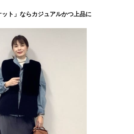
かることも
Beauty
Lifestyle
ケット」ならカジュアルかつ上品に
40代は洗顔選びから！石井美穂さ
女優・須藤理彩さん「夫を
んの「夏枯れ肌対策」全部見せ
し、心身不調に。鬱だと思
【ハリケア・美白etc.】
たら…」原因がわかり自責