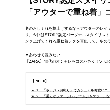
【STORY認定スタイ
「アウターで重ね着」
冬のおしゃれを格上げするならアウターのレイ
リ。今回はSTORY認定パーソナルスタイリス
ンク上げてくれる重ね着テクを真似して、冬の
▼あわせて読みたい
【ZARA】40代のオシャレもコスパ良く！ST
【INDEX】
★ １．「ボアジレ羽織り」でカジュアル可愛いコ
★ ２．「柔らかファージレ×デニムジャケット」