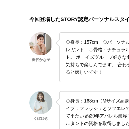
今回登場したSTORY認定パーソナルスタイ
◇身長：157cm ◇パーソナ
レガント ◇骨格：ナチュラ
ト。 ボーイズグループ好きな
田代かな子
気持ちで楽しんでます。 合わ
ると嬉しいです！
◇身長：168cm（Mサイズ
イプ：フレッシュとソフエレ
て平たい 約20年アパレル業
くぼゆき
ルタントの資格を取得しました