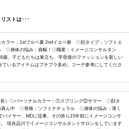
リストは･･･
ルカラー：1stブルベ夏 2ndイエベ春 ◇顔タイプ：ソフトエ
ル ◇身体の悩み：肩幅！◇職業：イメージコンサルタン
48歳。子どもたちは巣立ち、卒母後のファッションを新しい
せているアイテムはプチプラ多め。コーデ参考にしてくださ
高身長）◇パーソナルカラー：①スプリング②サマー ◇顔タ
の真ん中 ◇骨格：ソフトナチュラル ◇身体の悩み：薄く
界でバイヤー、MDに従事。その傍ら15年前にイメージコンサ
。 現在品川でイメージコンサルタントサロンをしています