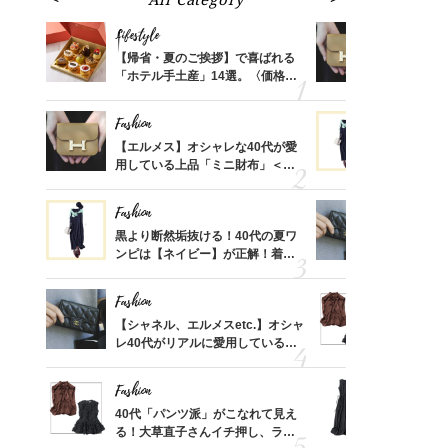
Lifestyle
Fashion
ばれる
【帰省・夏のご挨拶】で喜ばれる
【エルメス
価格
「ホテル手土産」14選。〈価格
用している
？
別〉センスが伝わる逸品は？
ナップ6選
Fashion
Fashion
時間ゼ
【エルメス】オシャレな40代が愛
黒より断然
正解ス
用している上品「ミニ財布」＜ス
ンピは【ネ
ナップ6選＞
しコーデ３
Fashion
Fashion
さんの
黒より断然垢抜ける！40代の夏ワ
【シャネル、
金の話
ンピは【ネイビー】が正解！着回
レ40代が
めるん
しコーデ３
「ミニ財布
で学ん
Fashion
Fashion
さん
【シャネル、エルメスetc.】オシャ
40代「パ
、自然
レ40代がリアルに愛用している
る！大草直
「ミニ財布」＜スナップ18選＞
可愛い【ト
Fashion
Fashion
る【お
40代「パンツ派」がこなれて見え
「それ、ユ
買える
る！大草直子さんイチ押し、ラク
子さんが4