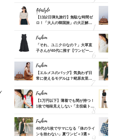
れる名
可愛い【トップス】4選
ス】！秀逸
レイ見え
Lifestyle
Fashion
てから
【1泊2日弾丸旅行】無駄な時間ゼ
【エルメス
く」俳
ロ！「大人の韓国旅」の大正解ス
常に使える
思い
ケジュールは？
んと探す「
Fashion
Fashion
摘出手
「それ、ユニクロなの？」大草直
【1万円以
取って
子さんが40代に推す【ワンピー
1枚で地味
そんな
ス】！秀逸シルエットで体型がキ
プス」5選
い
レイ見え
Fashion
Fashion
カ月め
【エルメスのバッグ】気負わず日
40代が1
結婚生
常に使えるモデルは？蛯原友里さ
ンを拾わな
んと探す「最旬名品」4選
グ
Fashion
Fashion
拭き掃
【1万円以下】薄着でも間が持つ！
40代の【
由は？
1枚で地味見えしない「主役級トッ
を”夏仕様
〉
プス」5選
レイ見えす
Fashion
Fashion
「53
40代が1枚でサマになる「体のライ
26年夏は
婚のリ
ンを拾わない」夏ワンピ＜3選＞
人と被らな
でぶつ
選