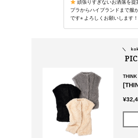
頑張りすぎないお洒落を提
プラからハイブランドまで服が
です⭐︎ よろしくお願いします
＼
kok
PI
THINK
[TH
¥32