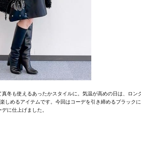
イクリーム】3選
「また買ってきて」と喜ば
品
Beauty
Lifestyle
酷暑の夏こそ40代が使うべき【美
【特別画像集】「亡くなっ
容液・クリーム】「シワ・たるみ
憧れの気持ちはますます強
ケア」はこれ一つでOK！
優・大和田美帆さん”母との
出”
Beauty
Lifestyle
石井美穂さんおすすめ！40代の
【梅宮アンナさん】乳がん
「お疲れ顔を救う」美容パック
術を経て「残った方の胸も
は？翌朝の肌に自信がもてる
しまいたい」とすら思う──
声もあることを知ってほし
Beauty
Lifestyle
黄ぐすみをオフ！40代の美白ケ
梅宮アンナさん、再婚から8
ア、最適解は【角質洗顔】。石井
の心境「お互い20年ぶりの
美穂さんおすすめ名品
活、正直簡単じゃない」
て真冬も使えるあったかスタイルに。気温が高めの日は、ロン
Beauty
Lifestyle
を楽しめるアイテムです。今回はコーデを引き締めるブラックに
今いちばん垢抜ける「ショートボ
まずはここだけ！「寝室の
ブ」SNAP。人気アラフォー読者達
除」が【総合運】に効く理
ーデに仕上げました。
がお手本！
〈26年夏の開運アクション
Beauty
Lifestyle
まるで美容液！【ディオール プレ
梅宮アンナさんご夫婦が語る 
ステージ】新クレンザーでうるお
歳と60歳、大人同士の電撃
い艶めくなめらかな素肌へ
アル」周囲が驚くほど本音