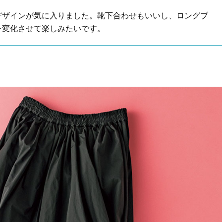
デザインが気に入りました。靴下合わせもいいし、ロングブ
Beauty
Lifestyle
を変化させて楽しみたいです。
「それどこの？」と褒められる！
【帰省・夏のご挨拶】で喜
可愛すぎる【YSL】の新作「万能ク
「ホテル手土産」14選。〈
リーム」が夏のお守りに
別〉センスが伝わる逸品は
Beauty
Lifestyle
26年夏、石井美穂さん厳選の【美
【1泊2日弾丸旅行】無駄な
白アイテム】10選！40代以上は朝
ロ！「大人の韓国旅」の大
晩の「即効集中ケア」に頼る！
ケジュールは？
Beauty
Lifestyle
40代、翌朝の肌が見違える！夏の
梅宮アンナさん、父・辰夫
「ざらつき・ごわつき」をケアす
相続で学んだこと「親のお
る名品2選〈パック・ミスト〉
は”介護どうする？”から始
です」父・辰夫さんの相続
Beauty
Lifestyle
だこと
40代の透明感を底上げ【毛穴ケ
〈元社長秘書〉内緒で教え
ア】名品3選！石井美穂さん「60本
盆の帰省手土産5選】東京で
以上愛用中」のものも
「また買ってきて」と喜ば
品
Beauty
Lifestyle
酷暑の夏こそ40代が使うべき【美
【特別カット集】中村ゆり
容液・クリーム】「シワ・たるみ
やわらかな透明感をまとう