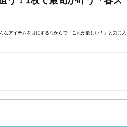
が狙う！1枚で最旬が叶う「春ス
ろんなアイテムを目にするなからで「これが欲しい！」と気に入
Beauty
Lifestyle