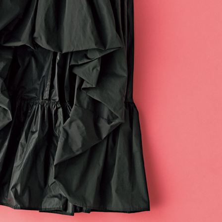
ケア」はこれ一つでOK！
体の美しさ
Beauty
Lifestyle
「夕方から目力が落ちる…」40代
【特別画像集】「亡くなっ
へ！石井美穂さんが推薦【名品ア
憧れの気持ちはますます強
イクリーム】3選
優・大和田美帆さん”母との
出”
Beauty
Lifestyle
石井美穂さんおすすめ！40代の
【梅宮アンナさん】乳がん
「お疲れ顔を救う」美容パック
術を経て「残った方の胸も
は？翌朝の肌に自信がもてる
しまいたい」とすら思う──
声もあることを知ってほし
Beauty
Lifestyle
黄ぐすみをオフ！40代の美白ケ
中山優馬さん、姉と話し合
ア、最適解は【角質洗顔】。石井
めた親孝行「親の年齢も考
美穂さんおすすめ名品
年に1回くらいは何かしなき
て」
Beauty
Lifestyle
今いちばん垢抜ける「ショートボ
梅宮アンナさん、再婚から8
ブ」SNAP。人気アラフォー読者達
の心境「お互い20年ぶりの
がお手本！
活、正直簡単じゃない」
Beauty
Lifestyle
40代、顔がオシャレになる「リッ
まずはここだけ！「寝室の
プの色」は【モーブ】一択！大野
除」が【総合運】に効く理
真理子さんおすすめ名品
〈26年夏の開運アクション