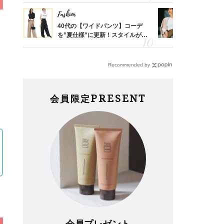
Fashion
Fashion
「53
40代の【ワイドパンツ】コーデ
『ジャケッ
婚のリ
を”夏仕様”に更新！スタイルがキ
正解！普通
でぶつ
レイ見えする〈コーデ3選〉
えする【上
Recommended by
PRESENT
会員限定
会員プレゼント