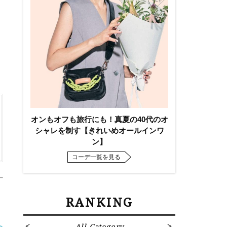
オンもオフも旅行にも！真夏の40代のオ
シャレを制す【きれいめオールインワ
ン】
コーデ一覧を見る
RANKING
All Category
Fa