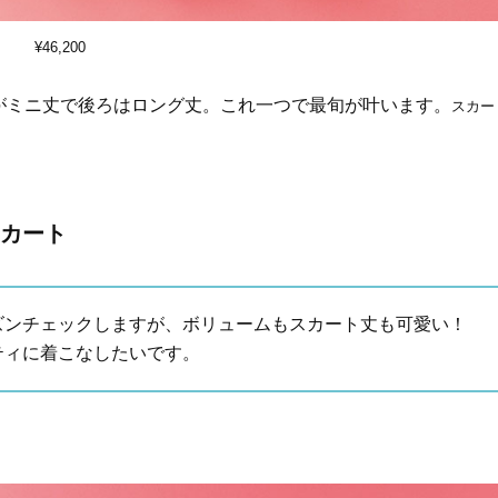
Beauty
Lifestyle
¥46,200
まるで美容液！【ディオール プレ
梅宮アンナさんご夫婦が語る 
ステージ】新クレンザーでうるお
歳と60歳、大人同士の電撃
い艶めくなめらかな素肌へ
アル」周囲が驚くほど本音
がミニ丈で後ろはロング丈。これ一つで最旬が叶います。
スカー
かることも
スカート
ズンチェックしますが、ボリュームもスカート丈も可愛い！
ティに着こなしたいです。