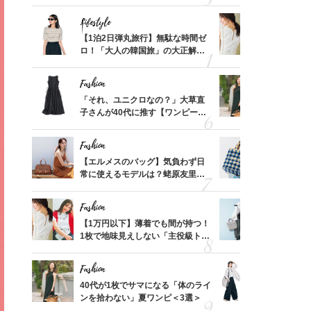
可愛い【トップス】4選
ス】！秀逸
レイ見え
Lifestyle
Fashion
てから
【1泊2日弾丸旅行】無駄な時間ゼ
【1万円以
く」俳
ロ！「大人の韓国旅」の大正解ス
1枚で地味
思い
ケジュールは？
プス」5選
Fashion
Fashion
摘出手
「それ、ユニクロなの？」大草直
40代が1
取って
子さんが40代に推す【ワンピー
ンを拾わな
そんな
ス】！秀逸シルエットで体型がキ
い
レイ見え
Fashion
Fashion
って始
【エルメスのバッグ】気負わず日
26年夏は
えて、
常に使えるモデルは？蛯原友里さ
人と被らな
ゃなっ
んと探す「最旬名品」4選
選
Fashion
Fashion
カ月め
【1万円以下】薄着でも間が持つ！
【ユニクロ
結婚生
1枚で地味見えしない「主役級トッ
動会にちょ
プス」5選
温別コーデ」
Fashion
Fashion
拭き掃
40代が1枚でサマになる「体のライ
〈帰省にも
由は？
ンを拾わない」夏ワンピ＜3選＞
代「ワイド
〉
【旅コーデ