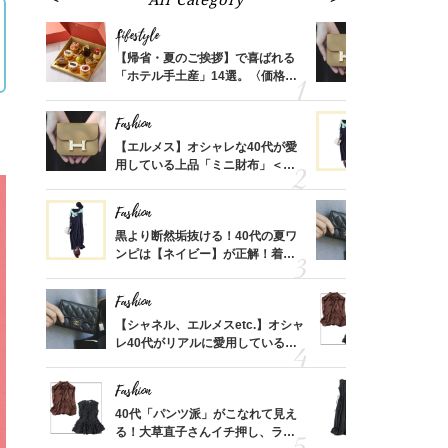
Lifestyle
Fashion
ばれる
【帰省・夏のご挨拶】で喜ばれる
【エルメス
価格
「ホテル手土産」14選。〈価格
用している
？
別〉センスが伝わる逸品は？
ナップ6選
Fashion
Fashion
時間ゼ
【エルメス】オシャレな40代が愛
黒より断然
正解ス
用している上品「ミニ財布」＜ス
ンピは【ネ
ナップ6選＞
しコーデ３
Fashion
Fashion
さんの
黒より断然垢抜ける！40代の夏ワ
【シャネル、
金の話
ンピは【ネイビー】が正解！着回
レ40代が
めるん
しコーデ３
「ミニ財布
で学ん
Fashion
Fashion
る【お
【シャネル、エルメスetc.】オシャ
40代「パ
買える
レ40代がリアルに愛用している
る！大草直
れる名
「ミニ財布」＜スナップ18選＞
可愛い【ト
Fashion
Fashion
さん
40代「パンツ派」がこなれて見え
「それ、ユ
、自然
る！大草直子さんイチ押し、ラク
子さんが4