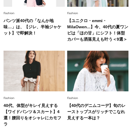
40代の夏通勤はこれ１着！「きちんと感」も
「オシャレ」も整うトレンドトップス〈4選〉
Fashion
Fashion
パンツ派40代の「なんか地
【ユニクロ・emmi・
Fashion
味…」は、【ジレ、半袖ジャケ
MilaOwen...】今、40代の夏ワン
2026.6.26
初夏はこれさえあれば！40代は【淡色ワンピ】
ット】で即解決！
ピは「ほの甘」にシフト！体型
で即涼しげ＆上品見え〈3選〉
カバーも洒落見えも叶う＜9選＞
Fashion
2026.8.5
オシャレ40代の【ワンピ＆オールインワン】最
旬着こなし3選。地味見え回避のコツは「バッグ
選び」！
Fashion
2026.7.31
【40代のTシャツコーデ】超ビッグサイズ×きれ
Fashion
Fashion
いめハーフパンツでモードに昇華
40代、体型がキレイ見えする
【40代のデニムコーデ】旬のレ
【ワイドパンツ＆スカート】4
ーストップスがリッチでこなれ
Fashion
選！腰回りをオシャレにカモフ
見えする一本は？
2026.6.25
ラ
毎日忙しい40代が頼れる！無難に見えない【ひ
とくせ黒ワンピ】〈5選〉