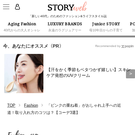
「新しい40代」のためのファッション&ライフスタイル誌
Aging Fashion
LUXURY BRANDS
Junior STORY
PO
40代からの大人オシャレ
永遠のラグジュアリー
母10年目からの子育て
今、あなたにオススメ〈PR〉
Recommended by
【汗をかく季節もベタつかず嬉しい】スキン
ケア発想のUVクリーム
TOP
Fashion
「ピンクの重ね着」がおしゃれ上手への近
道！取り入れ方のコツは？【コーデ3選】