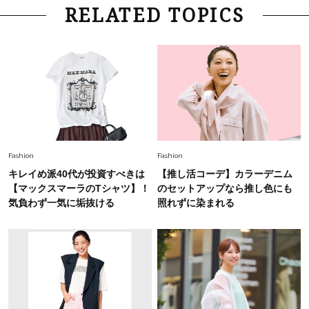
Lifestyle
2026.8.6
RELATED TOPICS
26年夏の【開運アクション】は”ひと拭き”習
慣！「金運アップ→トイレ、じゃあ底上げ運
は？」
Lifestyle
2026.5.22
梅宮アンナさん 電撃婚から1年、家族の価値観
を育み中「理想の暮らしよりも今の心地よさを選
んだ」
Fashion
2026.6.12
Fashion
Fashion
中村ゆりさん「40代になり、やっと“仕事以外の
キレイめ派40代が投資すべきは
【推し活コーデ】カラーデニム
幸福感”に目が向いた」ライフスタイルも、服も
【マックスマーラのTシャツ】！
のセットアップなら推し色にも
気負わず一気に垢抜ける
照れずに染まれる
Fashion
2026.7.16
白黒でもこんなに華やぐ！40代、夏の「甘めト
ップス×パンツ」コーデ〈3選〉
Fashion
2026.5.29