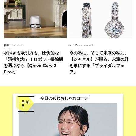
特集
Sponsored
NEWS
Sponsored
水拭きも吸引力も、圧倒的な
今の私に、そして未来の私に。
「清掃能力」！ロボット掃除機
【シャネル】が贈る、永遠の絆
を選ぶなら【Qrevo Curv 2
を形にする「ブライダルフェ
Flow】
ア」
今日の40代おしゃれコーデ
Aug
6