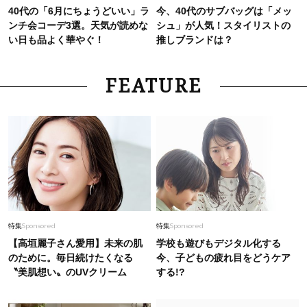
40代の「6月にちょうどいい」ラ
今、40代のサブバッグは「メッ
ンチ会コーデ3選。天気が読めな
シュ」が人気！スタイリストの
い日も品よく華やぐ！
推しブランドは？
FEATURE
特集
Sponsored
特集
Sponsored
【高垣麗子さん愛用】未来の肌
学校も遊びもデジタル化する
のために。毎日続けたくなる
今、子どもの疲れ目をどうケア
〝美肌想い〟のUVクリーム
する!?