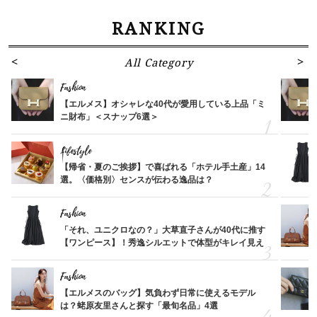
RANKING
All Category
Fashion
【エルメス】オシャレな40代が愛用している上品「ミ
ニ財布」＜スナップ6選＞
Lifestyle
【帰省・夏のご挨拶】で喜ばれる「ホテル手土産」14
選。〈価格別〉センスが伝わる逸品は？
Fashion
「それ、ユニクロなの？」大草直子さんが40代に推す
【ワンピース】！秀逸シルエットで体型がキレイ見え
Fashion
【エルメスのバッグ】気負わず日常に使えるモデル
は？蛯原友里さんと探す「最旬名品」4選