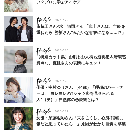
い？プロに学ぶアイケア
Lifestyle
2026.7.22
斎藤工さん×水上恒司さん 「水上さんは、年齢を
重ねたら“勝新さん”みたいな存在になる……!?」
Lifestyle
2026.6.23
【特別カット集】お肌もお人柄も透明感＆清潔感
満点な、夏帆さんの表情にキュン！
Lifestyle
2026.7.30
俳優・中村ゆりさん （44歳）「理想のパートナ
ーは、”ヨレヨレのTシャツ姿を見せられる
人”（笑）」自然体の恋愛観とは？
Lifestyle
2026.6.29
女優・須藤理彩さん「夫を亡くし、心身不調に。
鬱だと思っていたら…」原因がわかり自責を卒業