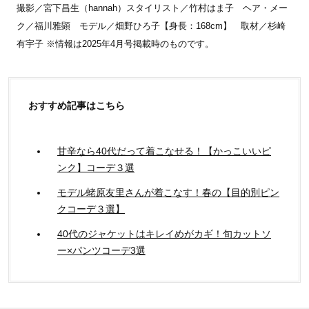
撮影／宮下昌生（hannah）スタイリスト／竹村はま子 ヘア・メー
ク／福川雅顕 モデル／畑野ひろ子【身長：168cm】 取材／杉崎
有宇子 ※情報は2025年4月号掲載時のものです。
おすすめ記事はこちら
甘辛なら40代だって着こなせる！【かっこいいピ
ンク】コーデ３選
モデル蛯原友里さんが着こなす！春の【目的別ピン
クコーデ３選】
40代のジャケットはキレイめがカギ！旬カットソ
ー×パンツコーデ3選