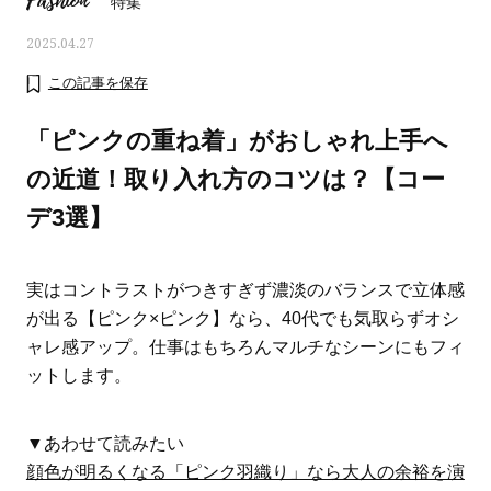
Fashion
特集
2025.04.27
この記事を保存
「ピンクの重ね着」がおしゃれ上手へ
の近道！取り入れ方のコツは？【コー
デ3選】
実はコントラストがつきすぎず濃淡のバランスで立体感
が出る【ピンク×ピンク】なら、40代でも気取らずオシ
ャレ感アップ。仕事はもちろんマルチなシーンにもフィ
ママとパパに贈る「ジェンダーレ
人気の40代髪型・ヘア
ットします。
ス学」
タログ
▼あわせて読みたい
顔色が明るくなる「ピンク羽織り」なら大人の余裕を演