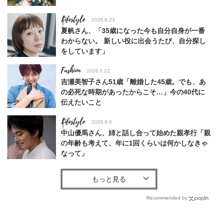
Lifestyle
2026.6.23
夏帆さん、「35歳になった今も自分自身が一番
わからない。 新しい役に出会うたび、自分探し
をしています」
Fashion
2026.6.22
吉瀬美智子さん51歳「離婚した45歳。でも、あ
の必死な時期があったからこそ…」今の40代に
伝えたいこと
Lifestyle
2026.8.6
中山優馬さん、姉と話し合って始めた親孝行「親
の年齢も考えて、年に1回くらいは何かしなきゃ
なって」
Lifestyle
2026.7.29
「人間、役に立たなきゃ生きてちゃいかんか？」
上野千鶴子先生が問い直す“理想の老後”の呪縛
Recommended by
【ジェンダー連載23】