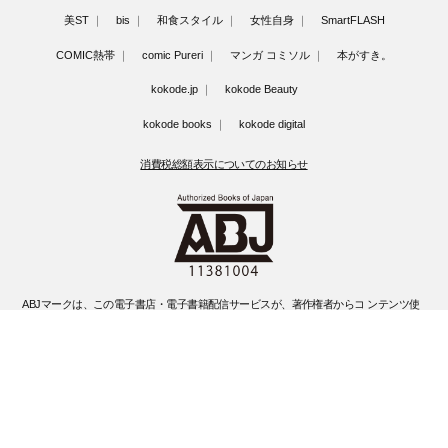
美ST
bis
和食スタイル
女性自身
SmartFLASH
COMIC熱帯
comic Pureri
マンガ コミソル
本がすき。
kokode.jp
kokode Beauty
kokode books
kokode digital
消費税総額表示についてのお知らせ
ABJマークは、この電子書店・電子書籍配信サービスが、著作権者からコ ンテンツ使
用許諾を得た正規版配信サービスであることを示す登録商標(登録 番号 第6091713号)
です。
ABJマークの詳細、ABJマークを掲示しているサービスの一覧はこちらです。
https://aebs.or.jp/
©Kobunsha Co., Ltd. All Rights Reserved.