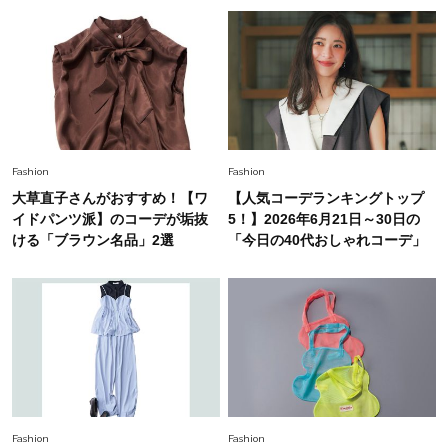
Fashion
2026.7.9
スタイリストが本気で推す！40代がほどよく華
やぐ【甘め黒アイテム】3選
Fashion
Fashion
大草直子さんがおすすめ！【ワ
【人気コーデランキングトップ
イドパンツ派】のコーデが垢抜
5！】2026年6月21日～30日の
ける「ブラウン名品」2選
「今日の40代おしゃれコーデ」
Fashion
Fashion