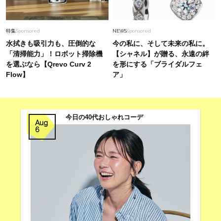
特集
Sponsored
NEWS
Sponsored
水拭きも吸引力も、圧倒的な
今の私に、そして未来の私に。
「清掃能力」！ロボット掃除機
【シャネル】が贈る、永遠の絆
を選ぶなら【Qrevo Curv 2
を形にする「ブライダルフェ
Flow】
ア」
今日の40代おしゃれコーデ
Aug
6