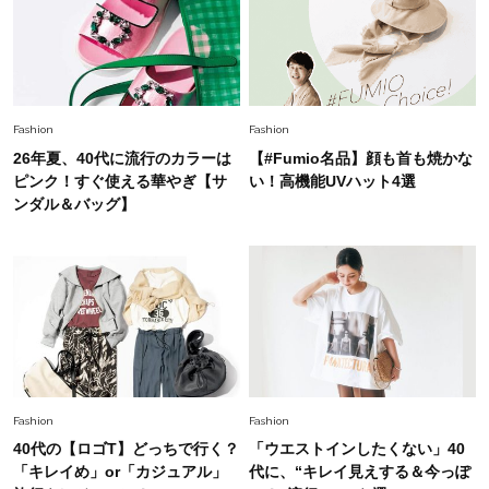
Fashion
2026.5.29
40代の夏通勤はこれ１着！「きちんと感」も
「オシャレ」も整うトレンドトップス〈4選〉
Fashion
2026.6.26
Fashion
Fashion
初夏はこれさえあれば！40代は【淡色ワンピ】
26年夏、40代に流行のカラーは
【#Fumio名品】顔も首も焼かな
で即涼しげ＆上品見え〈3選〉
ピンク！すぐ使える華やぎ【サ
い！高機能UVハット4選
ンダル＆バッグ】
Fashion
2026.8.5
オシャレ40代の【ワンピ＆オールインワン】最
旬着こなし3選。地味見え回避のコツは「バッグ
選び」！
Fashion
2026.7.31
【40代のTシャツコーデ】超ビッグサイズ×きれ
いめハーフパンツでモードに昇華
Fashion
Fashion
40代の【ロゴT】どっちで行く？
「ウエストインしたくない」40
Fashion
「キレイめ」or「カジュアル」
代に、“キレイ見えする＆今っぽ
2026.6.25