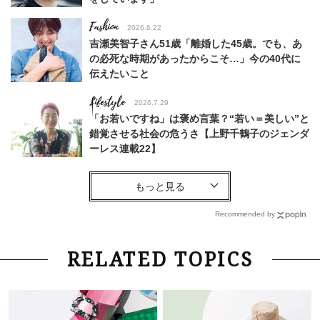
Fashion
2026.6.22
吉瀬美智子さん51歳「離婚した45歳。でも、あ
の必死な時期があったからこそ…」今の40代に
伝えたいこと
Lifestyle
2026.7.29
「お若いですね」は褒め言葉？“若い＝美しい”と
錯覚させる社会の危うさ【上野千鶴子のジェンダ
ーレス連載22】
Fashion
2026.6.12
中村ゆりさん「40代になり、やっと“仕事以外の
幸福感”に目が向いた」ライフスタイルも、服も
Recommended by
Fashion
2026.7.16
RELATED TOPICS
白黒でもこんなに華やぐ！40代、夏の「甘めト
ップス×パンツ」コーデ〈3選〉