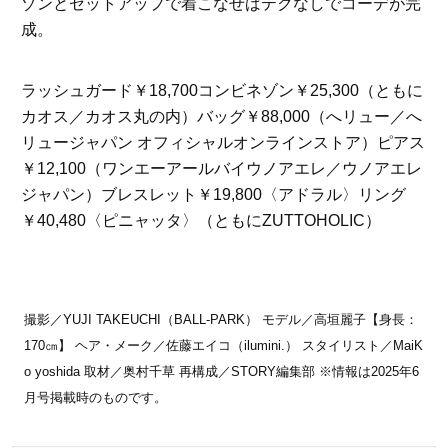
ゾンとセットアップで着こなせばテクなしでコーデが完
成。
ラッシュガード￥18,700コンビネゾン￥25,300（ともに
カオス／カオス丸の内）バッグ￥88,000（へリュー／へ
リュージャパン オフィシャルオンラインストア）ピアス
￥12,100（ワンエーアールバイウノアエレ／ウノアエレ
ジャパン）ブレスレット￥19,800〈アドラル〉リング
￥40,480〈ピニャッタ〉（ともにZUTTOHOLIC）
撮影／YUJI TAKEUCHI（BALL-PARK） モデル／高垣麗子【身長：
170㎝】 ヘア・メーク／佐藤エイコ（ilumini.） スタイリスト／MaiK
o yoshida 取材／奥村千草 再構成／STORY編集部 ※情報は2025年6
月号掲載時のものです。