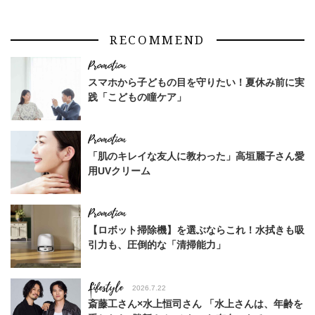
RECOMMEND
スマホから子どもの目を守りたい！夏休み前に実
践「こどもの瞳ケア」
「肌のキレイな友人に教わった」高垣麗子さん愛
用UVクリーム
【ロボット掃除機】を選ぶならこれ！水拭きも吸
引力も、圧倒的な「清掃能力」
Lifestyle
2026.7.22
斎藤工さん×水上恒司さん 「水上さんは、年齢を