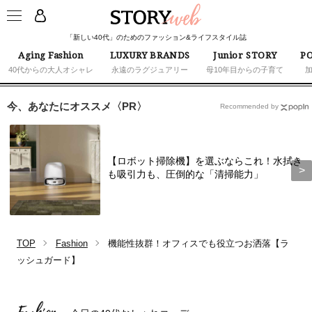
「新しい40代」のためのファッション&ライフスタイル誌
Aging Fashion
LUXURY BRANDS
Junior STORY
PO
40代からの大人オシャレ
永遠のラグジュアリー
母10年目からの子育て
今、あなたにオススメ〈PR〉
Recommended by
【ロボット掃除機】を選ぶならこれ！水拭き
も吸引力も、圧倒的な「清掃能力」
TOP
Fashion
機能性抜群！オフィスでも役立つお洒落【ラ
ッシュガード】