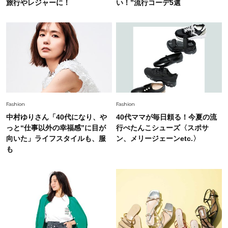
毎日忙しい40代が頼れる！無難に見えない【ひ
旅行やレジャーに！
い！”流行コーデ5選
とくせ黒ワンピ】〈5選〉
Fashion
2026.7.9
スタイリストが本気で推す！40代がほどよく華
やぐ【甘め黒アイテム】3選
Fashion
2026.7.25
Fashion
Fashion
26年夏は「小ぶり」が大流行中！人と被らない
中村ゆりさん「40代になり、や
40代ママが毎日頼る！今夏の流
【最旬かごバッグ】6選
っと“仕事以外の幸福感”に目が
行ぺたんこシューズ〈スポサ
向いた」ライフスタイルも、服
ン、メリージェーンetc.〉
Fashion
も
2026.7.26
【猛暑でもきれい見え】40代が手放せない「黒
ワンピ」5選
Fashion
2026.7.2
【40代夏コーデ】猛暑でも快適＆上品に！体型
カバーも叶う厳選アイテム〈13選〉