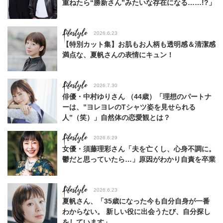
重ねたら“勝新さん”みたいな存在になる……!?」
Lifestyle
2026.6.23
【特別カット集】お肌もお人柄も透明感＆清潔感
満点な、夏帆さんの表情にキュン！
Lifestyle
2026.7.30
俳優・中村ゆりさん （44歳）「理想のパートナ
ーは、”ヨレヨレのTシャツ姿を見せられる
人”（笑）」自然体の恋愛観とは？
Lifestyle
2026.6.29
女優・須藤理彩さん「夫を亡くし、心身不調に。
鬱だと思っていたら…」原因がわかり自責を卒業
Lifestyle
2026.6.23
夏帆さん、「35歳になった今も自分自身が一番
わからない。 新しい役に出会うたび、自分探し
をしています」