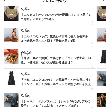
All Category
Fashion
【エルメス】オシャレな40代が愛用している上品「ミ
ニ財布」＜スナップ6選＞
Fashion
【エルメスのバッグ】気負わず日常に使えるモデル
は？蛯原友里さんと探す「最旬名品」4選
Lifestyle
【帰省・夏のご挨拶】で喜ばれる「ホテル手土産」14
選。〈価格別〉センスが伝わる逸品は？
Fashion
「それ、ユニクロなの？」大草直子さんが40代に推す
【ワンピース】！秀逸シルエットで体型がキレイ見え
Fashion
【シャネル、エルメスetc.】オシャレ40代がリアルに
愛用している「ミニ財布」＜スナップ18選＞