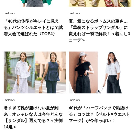
Fashion
Fashion
「40代の体型がキレイに見え
夏、気になるボトムスの重さ…
る」パンツシルエットとは？試
「華奢ストラップサンダル」に
着大会で選ばれた〈TOP4〉
変えれば一瞬で解決！＜着回し3
コーデ＞
Fashion
Fashion
暑すぎて靴が履けない夏が到
40代が「ハーフパンツで垢抜け
来！オシャレな人は今年どんな
る」コツは？【ベルト×ウエスト
【サンダル】選んでる？＜実例
マーク】が今年っぽい！
14選＞