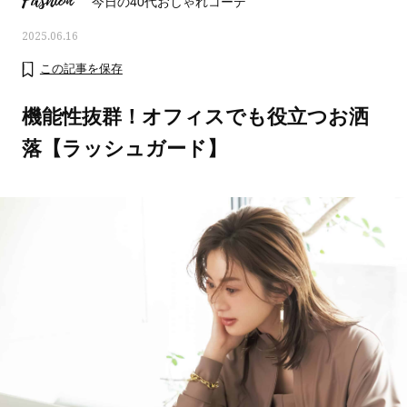
Fashion
今日の40代おしゃれコーデ
2025.06.16
この記事を保存
機能性抜群！オフィスでも役立つお洒
落【ラッシュガード】
おすす
ママとパパに贈る「ジェンダーレ
人気の40代髪型・ヘア
ス学」
タログ