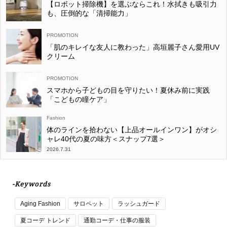
【ロボット掃除機】を選ぶならこれ！水拭きも吸引力
も、圧倒的な「清掃能力」
「肌のキレイな友人に教わった」高垣麗子さん愛用UV
クリーム
スマホから子どもの目を守りたい！夏休み前に実践
「こどもの瞳ケア」
Fashion
体のラインを拾わない【上品オールインワン】がオシ
ャレ40代の夏の味方＜スナップ7選＞
2026.7.31
-Keywords
Aging Fashion
サロペット
ラッシュガード
夏コーデ トレンド
通勤コーデ・仕事の服装