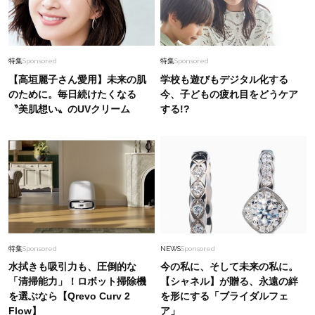
特集
Sponsored
特集
Sponsored
【高垣麗子さん愛用】未来の肌
学校も遊びもデジタル化する
のために。毎日続けたくなる
今、子どもの疲れ目をどうケア
〝美肌想い〟のUVクリーム
する!?
特集
Sponsored
NEWS
Sponsored
水拭きも吸引力も、圧倒的な
今の私に、そして未来の私に。
「清掃能力」！ロボット掃除機
【シャネル】が贈る、永遠の絆
を選ぶなら【Qrevo Curv 2
を形にする「ブライダルフェ
Flow】
ア」