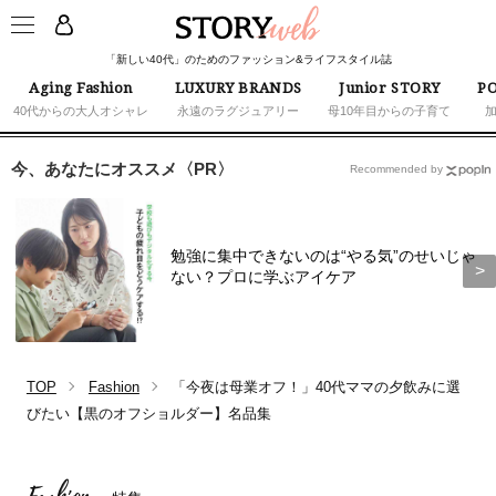
「新しい40代」のためのファッション&ライフスタイル誌
Aging Fashion
LUXURY BRANDS
Junior STORY
PO
40代からの大人オシャレ
永遠のラグジュアリー
母10年目からの子育て
今、あなたにオススメ〈PR〉
Recommended by
勉強に集中できないのは“やる気”のせいじゃ
ない？プロに学ぶアイケア
TOP
Fashion
「今夜は母業オフ！」40代ママの夕飲みに選
びたい【黒のオフショルダー】名品集