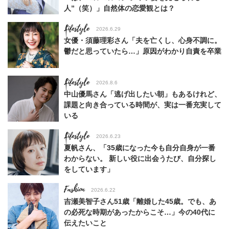
人”（笑）」自然体の恋愛観とは？
Lifestyle
2026.6.29
女優・須藤理彩さん「夫を亡くし、心身不調に。
鬱だと思っていたら…」原因がわかり自責を卒業
Lifestyle
2026.8.6
中山優馬さん「逃げ出したい朝」もあるけれど、
課題と向き合っている時間が、実は一番充実して
いる
Lifestyle
2026.6.23
夏帆さん、「35歳になった今も自分自身が一番
わからない。 新しい役に出会うたび、自分探し
をしています」
Fashion
2026.6.22
吉瀬美智子さん51歳「離婚した45歳。でも、あ
の必死な時期があったからこそ…」今の40代に
伝えたいこと