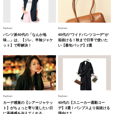
旬着こなし3選。地味見え回避のコツは「バッグ
選び」！
Fashion
2026.7.9
スタイリストが本気で推す！40代がほどよく華
Fashion
Fashion
やぐ【甘め黒アイテム】3選
パンツ派40代の「なんか地
40代の”ワイドパンツコーデ”が
味…」は、【ジレ、半袖ジャケ
垢抜ける！秋まで日常で使いた
Fashion
ット】で即解決！
い【最旬バッグ】2選
2026.7.25
26年夏は「小ぶり」が大流行中！人と被らない
【最旬かごバッグ】6選
Fashion
2026.7.2
【40代夏コーデ】猛暑でも快適＆上品に！体型
カバーも叶う厳選アイテム〈13選〉
Fashion
Fashion
カーデ感覚の【シアージャケッ
40代の【スニーカー通勤コー
ト】がちょっと寄り道したい日
デ】3選！パンプスより垢抜ける
に高揚感を与えてくれる
理由は？