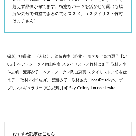
越えず品位が保てます。得意なパーツを活かせて露出も場
所や気分で調整できるのでオススメ。（スタイリスト竹村
はま子さん）
撮影／須藤敬一〈人物〉、清藤直樹〈静物〉 モデル／高垣麗子【17
0㎝】ヘア・メーク／陶山恵実 スタイリスト／竹村はま子 取材／小
仲志帆、渡部夕子 ヘア・メーク／陶山恵実 スタイリスト／竹村は
ま子 取材／小仲志帆、渡部夕子 取材協力／natuRe tokyo、ザ・
プリンスギャラリー 東京紀尾井町 Sky Gallery Lounge Levita
おすすめ記事はこちら