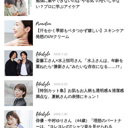
勉強に集中できないのは“やる気”のせいじゃな
い？プロに学ぶアイケア
【汗をかく季節もベタつかず嬉しい】スキンケア
発想のUVクリーム
Lifestyle
2026.7.22
斎藤工さん×水上恒司さん 「水上さんは、年齢を
重ねたら“勝新さん”みたいな存在になる……!?」
Lifestyle
2026.6.23
【特別カット集】お肌もお人柄も透明感＆清潔感
満点な、夏帆さんの表情にキュン！
Lifestyle
2026.7.30
俳優・中村ゆりさん （44歳）「理想のパートナ
ーは、”ヨレヨレのTシャツ姿を見せられる