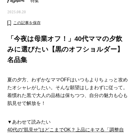
Fashion
特集
2025.08.20
この記事を保存
「今夜は母業オフ！」40代ママの夕飲
みに選びたい【黒のオフショルダー】
名品集
夏の夕方、わずかなママ
OFF
はいつもよりちょっと攻め
たオシャレがしたい。そんな願望はしまわずに従って。
着慣れた黒で大人の品格は保ちつつ、自分の魅力も心も
ママとパパに贈る「ジェンダーレ
人気の40代髪型・ヘア
肌見せで解放を！
ス学」
タログ
▼あわせて読みたい
40
代の
“
肌見せ
”
はどこまで
OK
？上品にキマる「調整自