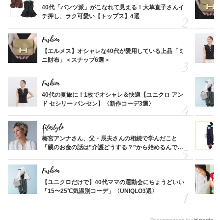
40代「パンツ派」がこなれて見える！大草直子さんイ
チ押し、ラク可愛い【トップス】4選
Fashion
【エルメス】オシャレな40代が愛用している上品「ミ
ニ財布」＜スナップ6選＞
Fashion
40代の夏旅に！1枚でオシャレ＆快適【ユニクロ アン
ド セシリー バンセン】〈新作コーデ3選〉
Lifestyle
梅宮アンナさん、父・辰夫さんの相続で学んだこと
「親のお金の話は”介護どうする？”から始めるんで
す」父・辰夫さんの相続で学んだこと
Fashion
【ユニクロだけで】40代ママの運動会にちょうどいい
「15〜25℃気温別コーデ」〈UNIQLO3選〉