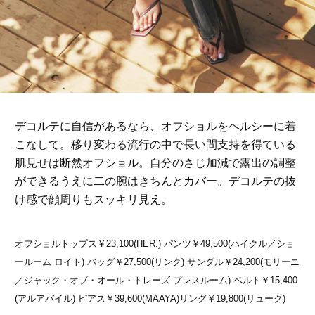
デコルテ
に自信があるなら、オフショル
を
ヘルシーに着
こなして。移り変わる流行の中で長い間支持を得ている
肌見せは断然オフショル。自分のさじ加減で露出の調整
ができるうえに二の腕はきちんとカバー。デコルテの抜
け感で顔周りもスッキリ見え。
オフショルトップス￥23,100(HER.) パンツ￥49,500(ハイクル／ショ
ールーム ロイト) バッグ￥27,500(リンク) サンダル￥24,200(モリーニ
／ジャック・オブ・オール・トレーズ プレスルーム) ベルト￥15,400
(アルアバイル) ピアス￥39,600(MAAYA)リング￥19,800(リューク)