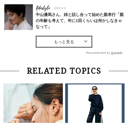
Lifestyle
2026.8.6
中山優馬さん、姉と話し合って始めた親孝行「親
の年齢も考えて、年に1回くらいは何かしなきゃ
なって」
Lifestyle
2026.7.29
「お若いですね」は褒め言葉？“若い＝美しい”と
錯覚させる社会の危うさ【上野千鶴子のジェンダ
Recommended by
ーレス連載22】
Lifestyle
2026.8.6
RELATED TOPICS
26年夏の【開運アクション】は”ひと拭き”習
慣！「金運アップ→トイレ、じゃあ底上げ運
は？」
Fashion
2026.6.12
中村ゆりさん「40代になり、やっと“仕事以外の
幸福感”に目が向いた」ライフスタイルも、服も
Fashion