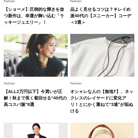
2026.7.16
Fashion
Fashion
白黒でもこんなに華やぐ！40代、夏の「甘めト
【ショーメ】圧倒的な輝きを放
品よく見せるコツは？キレイめ
ップス×パンツ」コーデ〈3選〉
つ新作は、幸運が舞い込む「ラ
派40代の【スニーカー】コーデ
ッキージュエリー」！
＜3選＞
Fashion
2026.5.29
40代の夏通勤はこれ１着！「きちんと感」も
「オシャレ」も整うトレンドトップス〈4選〉
Fashion
2026.6.26
初夏はこれさえあれば！40代は【淡色ワンピ】
で即涼しげ＆上品見え〈3選〉
Fashion
Fashion
【ALL2万円以下】今買いが正
オシャレな人の【無地T】、ネッ
Fashion
解！秋まで長く着回せる“40代の
クレスのレイヤードに変化ア
2026.5.29
今、40代の「メガネ＆サングラス」のトレンド
高コスパ服”8選
リ！とにかく重ねて“3連”が垢ぬ
に更新あり！“黒ぶち以外”が新定番に
ける
Fashion
2026.8.5
オシャレ40代の【ワンピ＆オールインワン】最