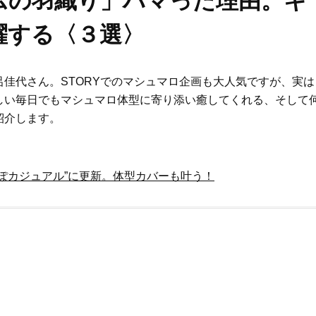
ムの羽織り」ハマった理由。キ
躍する〈３選〉
佳代さん。STORYでのマシュマロ企画も大人気ですが、実は
しい毎日でもマシュマロ体型に寄り添い癒してくれる、そして
紹介します。
ぽカジュアル”に更新。体型カバーも叶う！
Beauty
Lifestyle