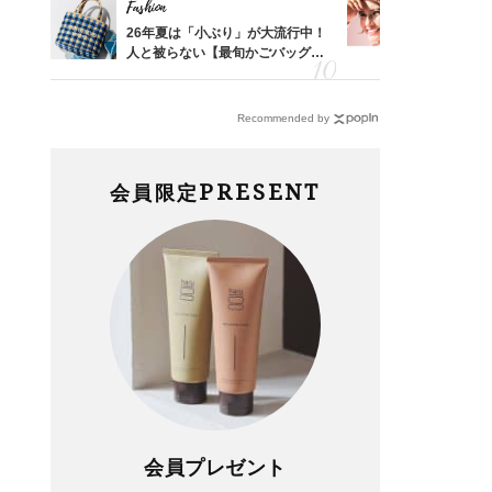
Fashion
Fashion
拭き掃
26年夏は「小ぶり」が大流行中！
1万円台か
由は？
人と被らない【最旬かごバッグ】6
40代が毎
〉
選
リー」４選
Recommended by
PRESENT
会員限定
会員プレゼント