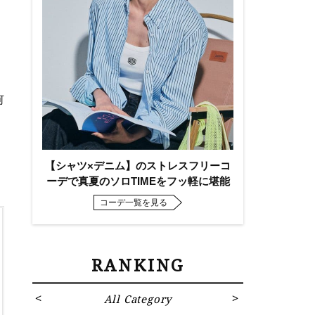
何
【シャツ×デニム】のストレスフリーコ
ーデで真夏のソロTIMEをフッ軽に堪能
コーデ一覧を見る
RANKING
All Category
Fa