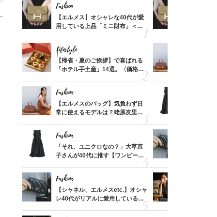
Fashion
Fashion
ばれる
【エルメス】オシャレな40代が愛
【エルメス
価格
用している上品「ミニ財布」＜ス
用している
？
ナップ6選＞
ナップ6選
Lifestyle
Fashion
時間ゼ
【帰省・夏のご挨拶】で喜ばれる
【エルメス
正解ス
「ホテル手土産」14選。〈価格
常に使える
別〉センスが伝わる逸品は？
んと探す「
Fashion
Fashion
る【お
【エルメスのバッグ】気負わず日
「それ、ユ
買える
常に使えるモデルは？蛯原友里さ
子さんが4
れる名
んと探す「最旬名品」4選
ス】！秀逸
レイ見え
Fashion
Fashion
てから
「それ、ユニクロなの？」大草直
【シャネル、
く」俳
子さんが40代に推す【ワンピー
レ40代が
思い
ス】！秀逸シルエットで体型がキ
「ミニ財布
レイ見え
Fashion
Fashion
さんの
【シャネル、エルメスetc.】オシャ
真夏の「ワ
金の話
レ40代がリアルに愛用している
華やぐ！大
めるん
「ミニ財布」＜スナップ18選＞
めトップス
で学ん