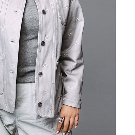
Beauty
Lifestyle
だこと
酷暑の夏こそ40代が使うべき【美
【梅宮アンナさん】乳がん
容液・クリーム】「シワ・たるみ
術を経て「残った方の胸も
ケア」はこれ一つでOK！
しまいたい」とすら思う──
声もあることを知ってほし
Beauty
Lifestyle
【インナーケア】石井美穂さんが
女優・須藤理彩さん「夫を
「夏のお守り」に飲む名品。手軽
し、心身不調に。鬱だと思
なのに、肌が見違える！
たら…」原因がわかり自責
Beauty
Lifestyle
日焼け止めだけじゃない！40代の
【特別カット集】中村ゆり
肌が明るくなる”朝の時短名
やわらかな透明感をまとう
品”【洗顔＆集中美容液】
体の美しさ
Beauty
Lifestyle
今いちばん垢抜ける「ショートボ
梅宮アンナさん、再婚から8
ブ」SNAP。人気アラフォー読者達
の心境「お互い20年ぶりの
がお手本！
活、正直簡単じゃない」
Beauty
Lifestyle
目元の「深いたるみ＆くぼみ」に
梅宮アンナさんご夫婦が語る 
手応え！プロが選ぶ、話題の名品
歳と60歳、大人同士の電撃
〈５選〉
アル」周囲が驚くほど本音
かることも