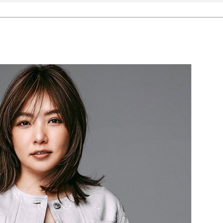
Beauty
Lifestyle
26年夏、石井美穂さん厳選の【美
【帰省・夏のご挨拶】で喜
白アイテム】10選！40代以上は朝
「ホテル手土産」14選。〈
晩の「即効集中ケア」に頼る！
別〉センスが伝わる逸品は
Beauty
Lifestyle
「夕方から目力が落ちる…」40代
【1泊2日弾丸旅行】無駄な
へ！石井美穂さんが推薦【名品ア
ロ！「大人の韓国旅」の大
イクリーム】3選
ケジュールは？
Beauty
Lifestyle
40代、翌朝の肌が見違える！夏の
〈元社長秘書〉内緒で教え
「ざらつき・ごわつき」をケアす
盆の帰省手土産5選】東京で
る名品2選〈パック・ミスト〉
「また買ってきて」と喜ば
品
Beauty
Lifestyle
40代の透明感を底上げ【毛穴ケ
【特別画像集】「亡くなっ
ア】名品3選！石井美穂さん「60本
憧れの気持ちはますます強
以上愛用中」のものも
優・大和田美帆さん”母との
出”
Beauty
Lifestyle
石井美穂さんおすすめ！40代の
梅宮アンナさん、父・辰夫
「お疲れ顔を救う」美容パック
相続で学んだこと「親のお
は？翌朝の肌に自信がもてる
は”介護どうする？”から始
です」父・辰夫さんの相続