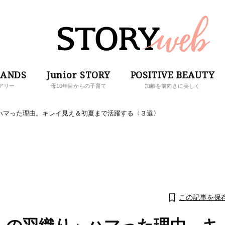
RANDS
Junior STORY
POSITIVE BEAUTY
アリー
母10年目からの子育て
加齢を前向きに美しく
ハマった理由。キレイ見え＆初夏まで活躍する〈３選〉
この記事を保