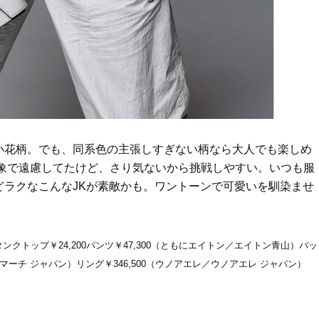
Beauty
Lifestyle
40代の“老け見え”目元〈シワ・ク
まずはここだけ！「寝室の
マ・くぼみ・まつ毛〉に！【悩み
除」が【総合運】に効く理
別・名品まとめ】
〈26年夏の開運アクション
小花柄。でも、同系色の主張しすぎない柄なら大人でも楽しめ
印象で遠慮してたけど、さり気ないから挑戦しやすい。いつも服
どラクなこんなJKが素敵かも。ワントーンで可愛いを馴染ませ
タンクトップ￥24,200パンツ￥47,300（ともにエイトン／エイトン青山）バッ
マーチ ジャパン）リング￥346,500（ウノアエレ／ウノアエレ ジャパン）