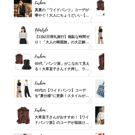
Fashion
Fashion
摘出手
真夏の「ワイドパンツ」コーデが
40代「パ
取って
華やぐ！大人にちょうどいい【甘
る！大草直
そんな
めトップス】5選
可愛い【ト
い
Lifestyle
Fashion
亡く
【1泊2日弾丸旅行】無駄な時間ゼ
40代の【
ってい
ロ！「大人の韓国旅」の大正解ス
を”夏仕様
を卒業
ケジュールは？
レイ見えす
Fashion
Fashion
さん
40代「パンツ派」がこなれて見え
大草直子さ
、自然
る！大草直子さんイチ押し、ラク
ドパンツ派
可愛い【トップス】4選
「ブラウン
Fashion
Fashion
カ月め
40代の【ワイドパンツ】コーデ
26年夏は
結婚生
を”夏仕様”に更新！スタイルがキ
人と被らな
レイ見えする〈コーデ3選〉
選
Fashion
Fashion
「53
大草直子さんがおすすめ！【ワイ
『ジャケッ
婚のリ
ドパンツ派】のコーデが垢抜ける
正解！普通
でぶつ
「ブラウン名品」2選
えする【上