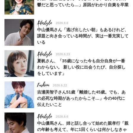
鬱だと思っていたら…」原因がわかり自責を卒業
Lifestyle
2026.8.6
中山優馬さん「逃げ出したい朝」もあるけれど、
課題と向き合っている時間が、実は一番充実して
いる
Lifestyle
2026.6.23
夏帆さん、「35歳になった今も自分自身が一番
わからない。 新しい役に出会うたび、自分探し
をしています」
Fashion
2026.6.22
吉瀬美智子さん51歳「離婚した45歳。でも、あ
の必死な時期があったからこそ…」今の40代に
伝えたいこと
Lifestyle
2026.8.6
中山優馬さん、姉と話し合って始めた親孝行「親
の年齢も考えて、年に1回くらいは何かしなきゃ