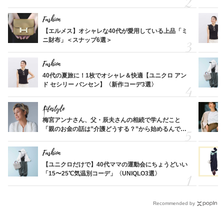
Fashion
【エルメス】オシャレな40代が愛用している上品「ミ
ニ財布」＜スナップ6選＞
Fashion
40代の夏旅に！1枚でオシャレ＆快適【ユニクロ アン
ド セシリー バンセン】〈新作コーデ3選〉
Lifestyle
梅宮アンナさん、父・辰夫さんの相続で学んだこと
「親のお金の話は”介護どうする？”から始めるんで
す」父・辰夫さんの相続で学んだこと
Fashion
【ユニクロだけで】40代ママの運動会にちょうどいい
「15〜25℃気温別コーデ」〈UNIQLO3選〉
Recommended by