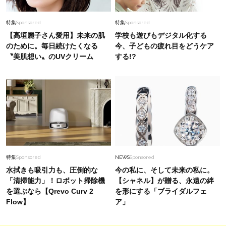
特集
Sponsored
特集
Sponsored
【高垣麗子さん愛用】未来の肌
学校も遊びもデジタル化する
のために。毎日続けたくなる
今、子どもの疲れ目をどうケア
〝美肌想い〟のUVクリーム
する!?
特集
Sponsored
NEWS
Sponsored
水拭きも吸引力も、圧倒的な
今の私に、そして未来の私に。
「清掃能力」！ロボット掃除機
【シャネル】が贈る、永遠の絆
を選ぶなら【Qrevo Curv 2
を形にする「ブライダルフェ
Flow】
ア」