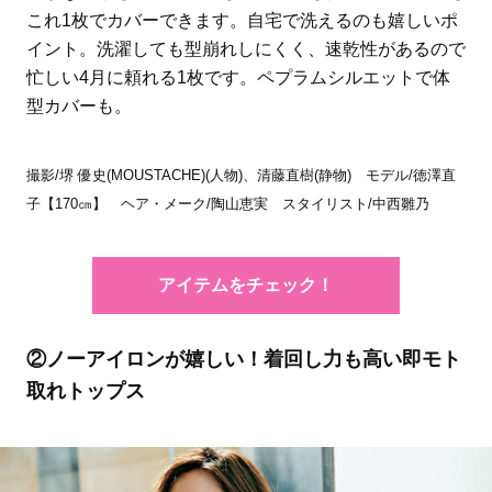
これ1枚でカバーできます。自宅で洗えるのも嬉しいポ
イント。洗濯しても型崩れしにくく、速乾性があるので
忙しい4月に頼れる1枚です。ペプラムシルエットで体
型カバーも。
撮影/堺 優史(MOUSTACHE)(人物)、清藤直樹(静物) モデル/徳澤直
子【170㎝】 ヘア・メーク/陶山恵実 スタイリスト/中西雛乃
アイテムをチェック！
②ノーアイロンが嬉しい！着回し力も高い即モト
取れトップス