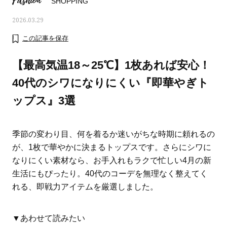
Fashion
SHOPPING
2026.03.29
この記事を保存
【最高気温18～25℃】1枚あれば安心！
40代のシワになりにくい『即華やぎト
ップス』3選
季節の変わり目、何を着るか迷いがちな時期に頼れるの
が、1枚で華やかに決まるトップスです。さらにシワに
なりにくい素材なら、お手入れもラクで忙しい4月の新
ママとパパに贈る「ジェンダーレ
人気の40代髪型・ヘア
生活にもぴったり。40代のコーデを無理なく整えてく
ス学」
タログ
れる、即戦力アイテムを厳選しました。
▼あわせて読みたい