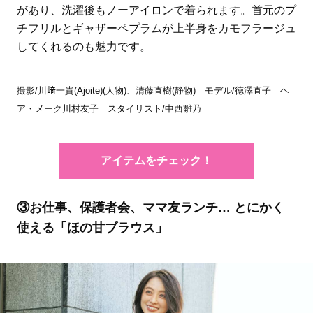
があり、洗濯後もノーアイロンで着られます。首元のプ
チフリルとギャザーペプラムが上半身をカモフラージュ
してくれるのも魅力です。
撮影/川﨑一貴(Ajoite)(人物)、清藤直樹(静物) モデル/徳澤直子 ヘ
ア・メーク川村友子 スタイリスト/中西雛乃
アイテムをチェック！
③お仕事、保護者会、ママ友ランチ… とにかく
使える「ほの甘ブラウス」