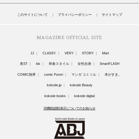
このサイトについて
プライバシーポリシー
サイトマップ
MAGAZINE OFFICIAL SITE
JJ
CLASSY.
VERY
STORY
Mart
美ST
bis
和食スタイル
女性自身
SmartFLASH
COMIC熱帯
comic Pureri
マンガ コミソル
本がすき。
kokode.jp
kokode Beauty
kokode books
kokode digital
消費税総額表示についてのお知らせ