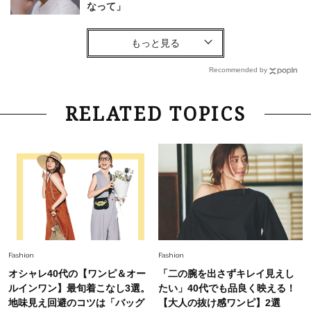
なって」
Lifestyle
2026.7.29
「お若いですね」は褒め言葉？“若い＝美しい”と
錯覚させる社会の危うさ【上野千鶴子のジェンダ
Recommended by
ーレス連載22】
Lifestyle
2026.8.6
RELATED TOPICS
26年夏の【開運アクション】は”ひと拭き”習
慣！「金運アップ→トイレ、じゃあ底上げ運
は？」
Lifestyle
2026.5.22
梅宮アンナさん 電撃婚から1年、家族の価値観
を育み中「理想の暮らしよりも今の心地よさを選
んだ」
Fashion
2026.6.12
Fashion
Fashion
中村ゆりさん「40代になり、やっと“仕事以外の
オシャレ40代の【ワンピ＆オー
「二の腕を出さずキレイ見えし
幸福感”に目が向いた」ライフスタイルも、服も
ルインワン】最旬着こなし3選。
たい」40代でも品良く映える！
地味見え回避のコツは「バッグ
【大人の抜け感ワンピ】2選