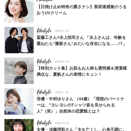
【日焼け止め特有の重さナシ】美容液感覚のうる
おうUVクリーム
Lifestyle
2026.7.22
斎藤工さん×水上恒司さん 「水上さんは、年齢を
重ねたら“勝新さん”みたいな存在になる……!?」
Lifestyle
2026.6.23
【特別カット集】お肌もお人柄も透明感＆清潔感
満点な、夏帆さんの表情にキュン！
Lifestyle
2026.7.30
俳優・中村ゆりさん （44歳）「理想のパートナ
ーは、”ヨレヨレのTシャツ姿を見せられる
人”（笑）」自然体の恋愛観とは？
Lifestyle
2026.6.29
女優・須藤理彩さん「夫を亡くし、心身不調に。