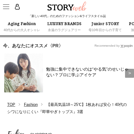
「新しい40代」のためのファッション&ライフスタイル誌
Aging Fashion
LUXURY BRANDS
Junior STORY
PO
40代からの大人オシャレ
永遠のラグジュアリー
母10年目からの子育て
今、あなたにオススメ〈PR〉
Recommended by
勉強に集中できないのは“やる気”のせいじゃ
ない？プロに学ぶアイケア
TOP
Fashion
【最高気温18～25℃】1枚あれば安心！40代の
シワになりにくい『即華やぎトップス』3選