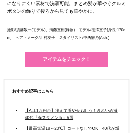
になりにくい素材で洗濯可能。まとめ髪が華やぐクルミ
ボタンの飾りで後ろから見ても華やかに。
撮影/須藤敬一(モデル)、清藤直樹(静物) モデル/徳澤直子[身長:170c
m] ヘア・メーク/川村友子 スタイリスト/中西雛乃(Ash.)
アイテムをチェック！
おすすめ記事はこちら
【ALL1万円台】洗えて着やせも叶う！きれいめ派
40代『春スタメン服』5選
【最高気温18～20℃】コートなしでOK！40代が垢