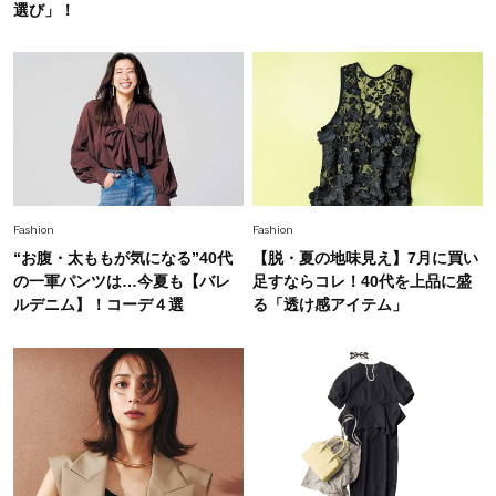
選び」！
Fashion
2026.7.16
白黒でもこんなに華やぐ！40代、夏の「甘めト
ップス×パンツ」コーデ〈3選〉
Fashion
2026.5.29
40代の夏通勤はこれ１着！「きちんと感」も
「オシャレ」も整うトレンドトップス〈4選〉
Fashion
Fashion
Fashion
“お腹・太ももが気になる”40代
【脱・夏の地味見え】7月に買い
2026.6.26
初夏はこれさえあれば！40代は【淡色ワンピ】
の一軍パンツは…今夏も【バレ
足すならコレ！40代を上品に盛
で即涼しげ＆上品見え〈3選〉
ルデニム】！コーデ４選
る「透け感アイテム」
Fashion
2026.5.29
今、40代の「メガネ＆サングラス」のトレンド
に更新あり！“黒ぶち以外”が新定番に
Fashion
2026.8.5