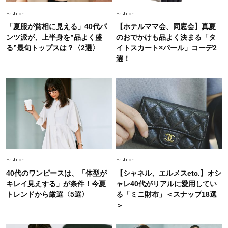
オシャレ40代の【ワンピ＆オールインワン】最
Fashion
Fashion
旬着こなし3選。地味見え回避のコツは「バッグ
「夏服が貧相に見える」40代パ
【ホテルママ会、同窓会】真夏
選び」！
ンツ派が、上半身を”品よく盛
のおでかけも品よく決まる「タ
Fashion
る”最旬トップスは？〈2選〉
イトスカート×パール」コーデ2
2026.7.9
選！
スタイリストが本気で推す！40代がほどよく華
やぐ【甘め黒アイテム】3選
Fashion
2026.7.25
26年夏は「小ぶり」が大流行中！人と被らない
【最旬かごバッグ】6選
Fashion
Fashion
40代のワンピースは、「体型が
【シャネル、エルメスetc.】オシ
キレイ見えする」が条件！今夏
ャレ40代がリアルに愛用してい
トレンドから厳選〈5選〉
る「ミニ財布」＜スナップ18選
＞