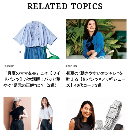
Lifestyle
2026.7.29
RELATED TOPICS
「お若いですね」は褒め言葉？“若い＝美しい”と
錯覚させる社会の危うさ【上野千鶴子のジェンダ
ーレス連載22】
Lifestyle
2026.7.29
「人間、役に立たなきゃ生きてちゃいかんか？」
上野千鶴子先生が問い直す“理想の老後”の呪縛
【ジェンダー連載23】
Lifestyle
2026.8.6
Fashion
Fashion
26年夏の【開運アクション】は”ひと拭き”習
「真夏のママ友会」こそ【ワイ
初夏の“動きやすいオシャレ”を
慣！「金運アップ→トイレ、じゃあ底上げ運
ドパンツ】が大活躍！パッと華
叶える【旬パンツ×フッ軽シュー
は？」
やぐ”足元の正解”は？〈2選〉
ズ】40代コーデ3選
Fashion
2026.6.12
中村ゆりさん「40代になり、やっと“仕事以外の
幸福感”に目が向いた」ライフスタイルも、服も
Fashion
2026.7.16