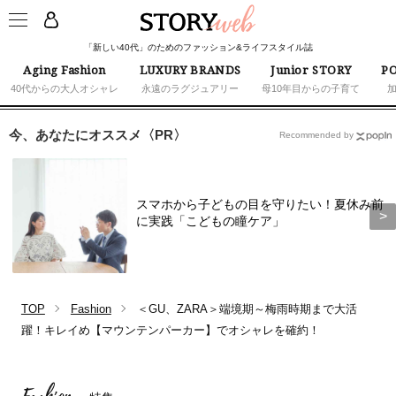
「新しい40代」のためのファッション&ライフスタイル誌
Aging Fashion
LUXURY BRANDS
Junior STORY
PO
40代からの大人オシャレ
永遠のラグジュアリー
母10年目からの子育て
今、あなたにオススメ〈PR〉
Recommended by
スマホから子どもの目を守りたい！夏休み前
に実践「こどもの瞳ケア」
TOP
Fashion
＜GU、ZARA＞端境期～梅雨時期まで大活
躍！キレイめ【マウンテンパーカー】でオシャレを確約！