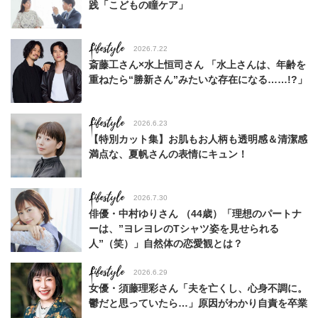
践「こどもの瞳ケア」
Lifestyle
2026.7.22
斎藤工さん×水上恒司さん 「水上さんは、年齢を
重ねたら“勝新さん”みたいな存在になる……!?」
Lifestyle
2026.6.23
【特別カット集】お肌もお人柄も透明感＆清潔感
満点な、夏帆さんの表情にキュン！
Lifestyle
2026.7.30
俳優・中村ゆりさん （44歳）「理想のパートナ
ーは、”ヨレヨレのTシャツ姿を見せられる
人”（笑）」自然体の恋愛観とは？
Lifestyle
2026.6.29
女優・須藤理彩さん「夫を亡くし、心身不調に。
鬱だと思っていたら…」原因がわかり自責を卒業