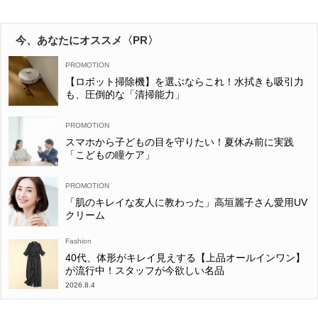
今、あなたにオススメ〈PR〉
【ロボット掃除機】を選ぶならこれ！水拭きも吸引力
も、圧倒的な「清掃能力」
スマホから子どもの目を守りたい！夏休み前に実践
「こどもの瞳ケア」
「肌のキレイな友人に教わった」高垣麗子さん愛用UV
クリーム
Fashion
40代、体形がキレイ見えする【上品オールインワン】
が流行中！スタッフが今欲しい名品
2026.8.4