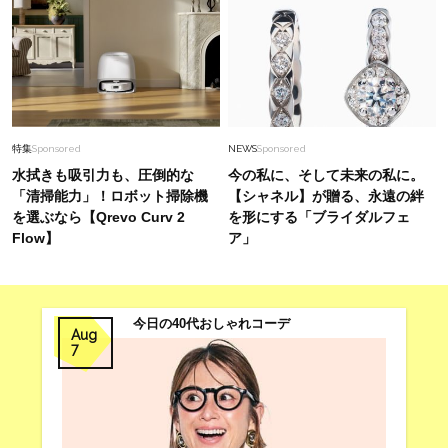
特集
Sponsored
NEWS
Sponsored
水拭きも吸引力も、圧倒的な
今の私に、そして未来の私に。
「清掃能力」！ロボット掃除機
【シャネル】が贈る、永遠の絆
を選ぶなら【Qrevo Curv 2
を形にする「ブライダルフェ
Flow】
ア」
今日の40代おしゃれコーデ
Aug
7