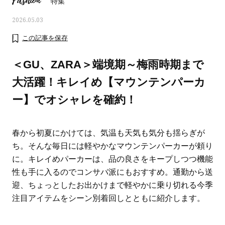
Fashion
特集
2026.05.03
この記事を保存
＜GU、ZARA＞端境期～梅雨時期まで
大活躍！キレイめ【マウンテンパーカ
ー】でオシャレを確約！
春から初夏にかけては、気温も天気も気分も揺らぎが
ち。そんな毎日には軽やかなマウンテンパーカーが頼り
に。キレイめパーカーは、品の良さをキープしつつ機能
おすす
ママとパパに贈る「ジェンダーレ
人気の40代髪型・ヘア
性も手に入るのでコンサバ派にもおすすめ。通勤から送
ス学」
タログ
迎、ちょっとしたお出かけまで軽やかに乗り切れる今季
注目アイテムをシーン別着回しとともに紹介します。