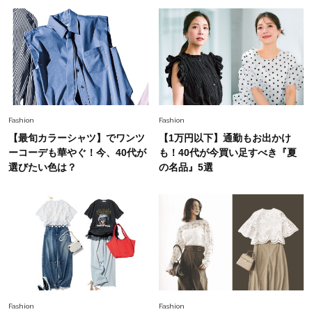
とくせ黒ワンピ】〈5選〉
Fashion
2026.7.9
スタイリストが本気で推す！40代がほどよく華
やぐ【甘め黒アイテム】3選
Fashion
Fashion
【最旬カラーシャツ】でワンツ
【1万円以下】通勤もお出かけ
ーコーデも華やぐ！今、40代が
も！40代が今買い足すべき『夏
選びたい色は？
の名品』5選
Fashion
Fashion