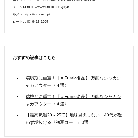
ユニクロ https://www.uniqlo.com/jp/ja/
ルメメ https://lememe.jp/
ロードス 03-6416-1995
おすすめ記事はこちら
端境期に重宝！【＃Fumio名品】 万能なシャカシ
ャカアウター〈４選〉
端境期に重宝！【＃Fumio名品】 万能なシャカシ
ャカアウター〈４選〉
【最高気温20～25℃】地味見えしない！40代が迷
わず垢抜ける『初夏コーデ』3選