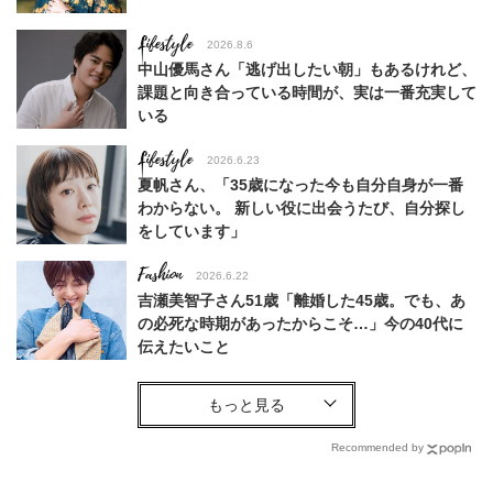
Lifestyle
2026.8.6
中山優馬さん「逃げ出したい朝」もあるけれど、
課題と向き合っている時間が、実は一番充実して
いる
Lifestyle
2026.6.23
夏帆さん、「35歳になった今も自分自身が一番
わからない。 新しい役に出会うたび、自分探し
をしています」
Fashion
2026.6.22
吉瀬美智子さん51歳「離婚した45歳。でも、あ
の必死な時期があったからこそ…」今の40代に
伝えたいこと
Fashion
2026.8.6
【40代コンサバ派】白Tシャツは「パール×ゴー
ルドアクセ」を合わせるのが正解！〈大野真理子
Recommended by
さん×佐藤佳菜子さん〉