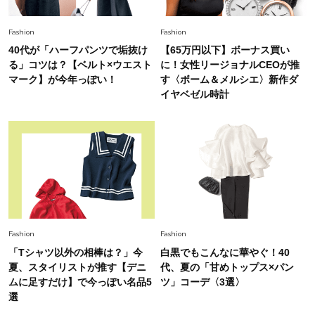
白黒でもこんなに華やぐ！40代、夏の「甘めト
ップス×パンツ」コーデ〈3選〉
Fashion
Fashion
40代が「ハーフパンツで垢抜け
【65万円以下】ボーナス買い
Fashion
る」コツは？【ベルト×ウエスト
に！女性リージョナルCEOが推
2026.5.29
40代の夏通勤はこれ１着！「きちんと感」も
マーク】が今年っぽい！
す〈ボーム＆メルシエ〉新作ダ
「オシャレ」も整うトレンドトップス〈4選〉
イヤベゼル時計
Fashion
2026.8.5
オシャレ40代の【ワンピ＆オールインワン】最
旬着こなし3選。地味見え回避のコツは「バッグ
選び」！
Fashion
2026.7.31
【40代のTシャツコーデ】超ビッグサイズ×きれ
Fashion
Fashion
いめハーフパンツでモードに昇華
「Tシャツ以外の相棒は？」今
白黒でもこんなに華やぐ！40
夏、スタイリストが推す【デニ
代、夏の「甘めトップス×パン
Fashion
ムに足すだけ】で今っぽい名品5
ツ」コーデ〈3選〉
2026.6.25
選
毎日忙しい40代が頼れる！無難に見えない【ひ