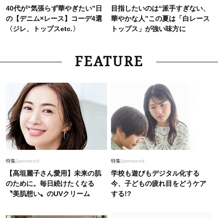
40代が“気張らず華やぎたい”日
目指したいのは“派手すぎない、
の【デニム×レース】コーデ4選
華やかな人”この夏は「白レース
〈ジレ、トップスetc.〉
トップス」が強い味方に
FEATURE
特集
Sponsored
特集
Sponsored
【高垣麗子さん愛用】未来の肌
学校も遊びもデジタル化する
のために。毎日続けたくなる
今、子どもの疲れ目をどうケア
〝美肌想い〟のUVクリーム
する!?