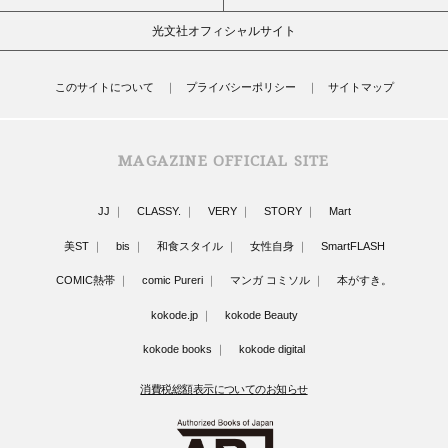
光文社オフィシャルサイト
このサイトについて
プライバシーポリシー
サイトマップ
MAGAZINE OFFICIAL SITE
JJ
CLASSY.
VERY
STORY
Mart
美ST
bis
和食スタイル
女性自身
SmartFLASH
COMIC熱帯
comic Pureri
マンガ コミソル
本がすき。
kokode.jp
kokode Beauty
kokode books
kokode digital
消費税総額表示についてのお知らせ