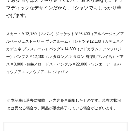
でお腹周りはスッキリ見せるので、着太り感なし。ドラ
マディックなデザインだから、Tシャツでもしっかり華
やげます。
スカート￥13,750（スパン）ジャケット￥26,400（アルページュ／ア
ルページュストーリー プレスルーム）Tシャツ￥12,100（カデュネ／
カデュネ プレスルーム）バッグ￥14,300（アドカラム／アンソロジ
ー）パンプス￥12,100（ル タロン／ル タロン 有楽町マルイ店）ピア
ス￥3,900（soie／ロードス）バングル￥22,000（ワンエーアールバ
イウノアエレ／ウノアエレ ジャパン
※本記事は過去に掲載した内容を再編集したものです。現在の状況
とは異なる場合や、商品が販売終了している場合がございます。