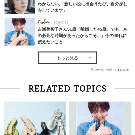
わからない。 新しい役に出会うたび、自分探し
をしています」
Fashion
2026.6.22
吉瀬美智子さん51歳「離婚した45歳。でも、あ
の必死な時期があったからこそ…」今の40代に
伝えたいこと
Fashion
2026.8.6
【40代コンサバ派】白Tシャツは「パール×ゴー
ルドアクセ」を合わせるのが正解！〈大野真理子
Recommended by
さん×佐藤佳菜子さん〉
Lifestyle
2026.7.29
RELATED TOPICS
「お若いですね」は褒め言葉？“若い＝美しい”と
錯覚させる社会の危うさ【上野千鶴子のジェンダ
ーレス連載22】
Lifestyle
2026.8.6
26年夏の【開運アクション】は”ひと拭き”習
慣！「金運アップ→トイレ、じゃあ底上げ運