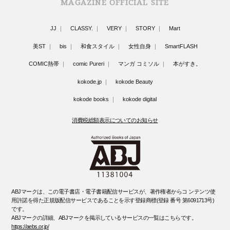
MAGAZINE OFFICIAL SITE
JJ
CLASSY.
VERY
STORY
Mart
美ST
bis
和食スタイル
女性自身
SmartFLASH
COMIC熱帯
comic Pureri
マンガ コミソル
本がすき。
kokode.jp
kokode Beauty
kokode books
kokode digital
消費税総額表示についてのお知らせ
ABJマークは、この電子書店・電子書籍配信サービスが、著作権者からコ ンテンツ使
用許諾を得た正規版配信サービスであることを示す登録商標(登録 番号 第6091713号)
です。
ABJマークの詳細、ABJマークを掲示しているサービスの一覧はこちらです。
https://aebs.or.jp/