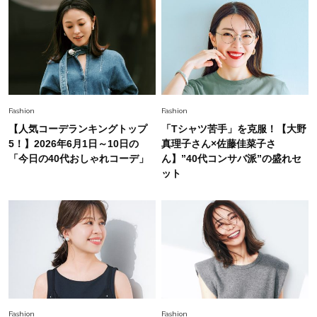
Fashion
2026.8.5
オシャレ40代の【ワンピ＆オールインワン】最
旬着こなし3選。地味見え回避のコツは「バッグ
選び」！
Fashion
2026.7.31
【40代のTシャツコーデ】超ビッグサイズ×きれ
Fashion
Fashion
いめハーフパンツでモードに昇華
【人気コーデランキングトップ
「Tシャツ苦手」を克服！【大野
5！】2026年6月1日～10日の
真理子さん×佐藤佳菜子さ
Fashion
「今日の40代おしゃれコーデ」
ん】”40代コンサバ派”の盛れセ
2026.7.9
ット
スタイリストが本気で推す！40代がほどよく華
やぐ【甘め黒アイテム】3選
Fashion
2026.7.25
26年夏は「小ぶり」が大流行中！人と被らない
【最旬かごバッグ】6選
Fashion
Fashion