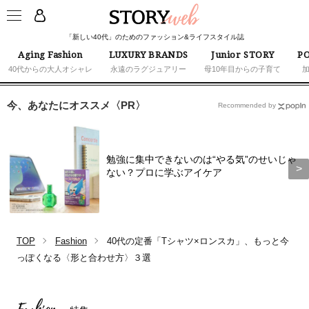
「新しい40代」のためのファッション&ライフスタイル誌
Aging Fashion
LUXURY BRANDS
Junior STORY
PO
40代からの大人オシャレ
永遠のラグジュアリー
母10年目からの子育て
今、あなたにオススメ〈PR〉
Recommended by
勉強に集中できないのは“やる気”のせいじゃ
ない？プロに学ぶアイケア
TOP
Fashion
40代の定番「Tシャツ×ロンスカ」、もっと今
っぽくなる〈形と合わせ方〉３選