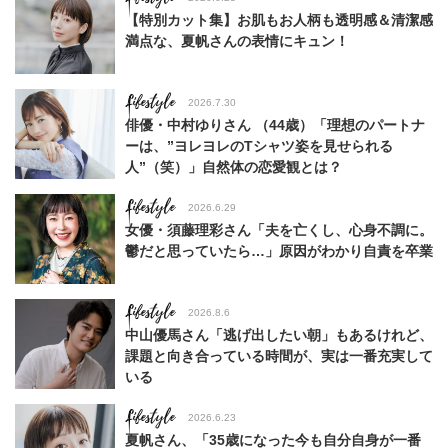
【特別カット集】お肌もお人柄も透明感＆清潔感
満点な、夏帆さんの表情にキュン！
Lifestyle
2026.7.30
俳優・中村ゆりさん （44歳）「理想のパートナ
ーは、”ヨレヨレのTシャツ姿を見せられる
人”（笑）」自然体の恋愛観とは？
Lifestyle
2026.6.29
女優・須藤理彩さん「夫を亡くし、心身不調に。
鬱だと思っていたら…」原因がわかり自責を卒業
Lifestyle
2026.8.6
中山優馬さん「逃げ出したい朝」もあるけれど、
課題と向き合っている時間が、実は一番充実して
いる
Lifestyle
2026.6.23
夏帆さん、「35歳になった今も自分自身が一番