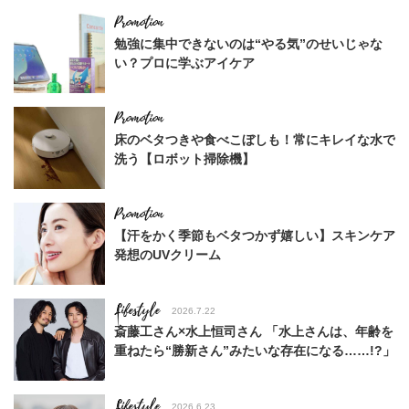
勉強に集中できないのは“やる気”のせいじゃな
い？プロに学ぶアイケア
床のベタつきや食べこぼしも！常にキレイな水で
洗う【ロボット掃除機】
【汗をかく季節もベタつかず嬉しい】スキンケア
発想のUVクリーム
Lifestyle
2026.7.22
斎藤工さん×水上恒司さん 「水上さんは、年齢を
重ねたら“勝新さん”みたいな存在になる……!?」
Lifestyle
2026.6.23