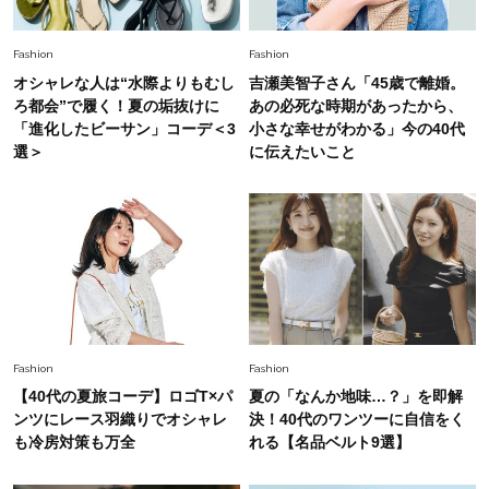
は？」
Fashion
2026.6.12
Fashion
Fashion
中村ゆりさん「40代になり、やっと“仕事以外の
オシャレな人は“水際よりもむし
吉瀬美智子さん「45歳で離婚。
幸福感”に目が向いた」ライフスタイルも、服も
ろ都会”で履く！夏の垢抜けに
あの必死な時期があったから、
「進化したビーサン」コーデ＜3
小さな幸せがわかる」今の40代
選＞
に伝えたいこと
Fashion
2026.7.16
白黒でもこんなに華やぐ！40代、夏の「甘めト
ップス×パンツ」コーデ〈3選〉
Fashion
2026.5.29
40代の夏通勤はこれ１着！「きちんと感」も
「オシャレ」も整うトレンドトップス〈4選〉
Fashion
Fashion
Fashion
【40代の夏旅コーデ】ロゴT×パ
夏の「なんか地味…？」を即解
2026.5.29
今、40代の「メガネ＆サングラス」のトレンド
ンツにレース羽織りでオシャレ
決！40代のワンツーに自信をく
に更新あり！“黒ぶち以外”が新定番に
も冷房対策も万全
れる【名品ベルト9選】