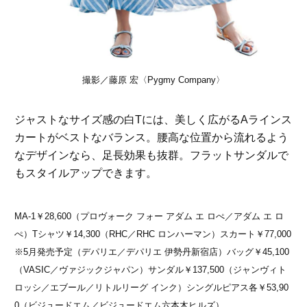
撮影／藤原 宏〈Pygmy Company〉
ジャストなサイズ感の白Tには、美しく広がるAラインス
カートがベストなバランス。腰高な位置から流れるよう
なデザインなら、足長効果も抜群。フラットサンダルで
もスタイルアップできます。
MA-1￥28,600（プロヴォーク フォー アダム エ ロぺ／アダム エ ロ
ぺ）Tシャツ￥14,300（RHC／RHC ロンハーマン）スカート￥77,000
※5月発売予定（デパリエ／デパリエ 伊勢丹新宿店）バッグ￥45,100
（VASIC／ヴァジックジャパン）サンダル￥137,500（ジャンヴィト
ロッシ／エブール／リトルリーグ インク）シングルピアス各￥53,90
0（ビジュードエム／ビジュードエム六本木ヒルズ）