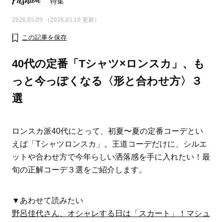
Fashion
特集
2026.05.09 （2026.05.10 更新）
この記事を保存
40代の定番「Tシャツ×ロンスカ」、も
っと今っぽくなる〈形と合わせ方〉３
選
ロンスカ派40代にとって、初夏〜夏の定番コーデとい
えば「Tシャツロンスカ」。王道コーデだけに、シルエ
ットや合わせ方で今年らしい洒落感を手に入れたい！最
ママとパパに贈る「ジェンダーレ
人気の40代髪型・ヘア
旬の正解コーデ３選をご紹介します。
ス学」
タログ
▼あわせて読みたい
野呂佳代さん、オシャレする日は「スカート」！マシュ