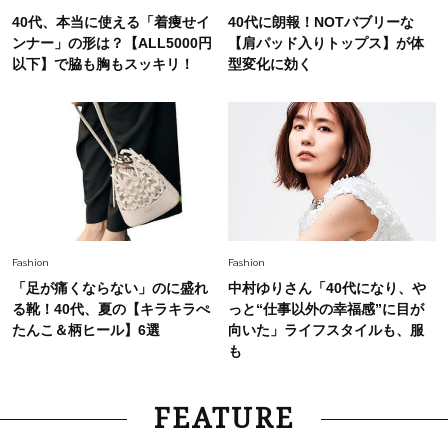
40代、本当に使える「着痩せイ
40代に朗報！NOTバブリーな
ンナー」の形は？【ALL5000円
【肩パッド入りトップス】が体
以下】で脇も胸もスッキリ！
型変化に効く
Fashion
Fashion
「足が痛くならない」のに盛れ
中村ゆりさん「40代になり、や
る靴！40代、夏の【キラキラぺ
っと“仕事以外の幸福感”に目が
たんこ＆柄ヒール】6選
向いた」ライフスタイルも、服
も
FEATURE