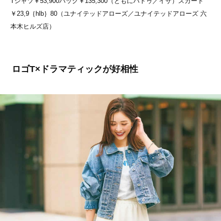
Tシャツ￥53,900バッグ￥135,300（ともにパトゥ／イザ）スカート
￥23,9｛hlb｝80（ユナイテッドアローズ／ユナイテッドアローズ 六
本木ヒルズ店）
ロゴT×ドラマティックが好相性