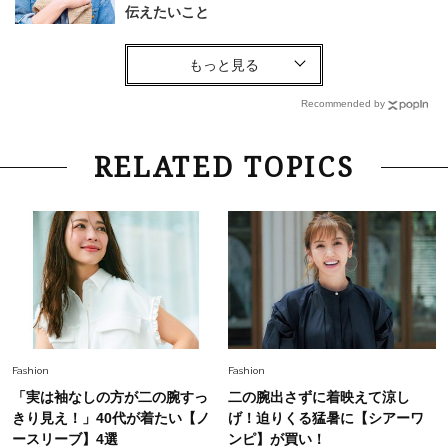
伝えたいこと
Fashion
2026.8.6
【40代コンサバ派】白Tシャツは「パール×ゴー
ルドアクセ」を合わせるのが正解！〈大野真理子
Recommended by
さん×佐藤佳菜子さん〉
Lifestyle
2026.7.29
RELATED TOPICS
「お若いですね」は褒め言葉？“若い＝美しい”と
錯覚させる社会の危うさ【上野千鶴子のジェンダ
ーレス連載22】
Lifestyle
2026.7.29
「人間、役に立たなきゃ生きてちゃいかんか？」
上野千鶴子先生が問い直す“理想の老後”の呪縛
【ジェンダー連載23】
Lifestyle
2026.8.6
Fashion
Fashion
26年夏の【開運アクション】は”ひと拭き”習
「実は袖なしの方が二の腕すっ
二の腕出さずに着映えて涼し
慣！「金運アップ→トイレ、じゃあ底上げ運
きり見え！」40代が着たい【ノ
げ！迫りくる猛暑に【シアーワ
は？」
ースリーブ】4選
ンピ】が買い！