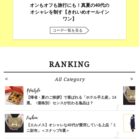
オンもオフも旅行にも！真夏の40代の
オシャレを制す【きれいめオールイン
ワン】
コーデ一覧を見る
RANKING
All Category
Lifestyle
【帰省・夏のご挨拶】で喜ばれる「ホテル手土産」14
選。〈価格別〉センスが伝わる逸品は？
Fashion
【エルメス】オシャレな40代が愛用している上品「ミ
ニ財布」＜スナップ6選＞