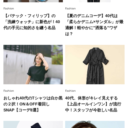
【40代のTシャツコーデ】超ビッグサイズ×きれ
Fashion
Fashion
いめハーフパンツでモードに昇華
【パテック・フィリップ】の
【夏のデニムコーデ】40代は
「洗練ウォッチ」に新色が！40
「柔らかデニム×サンダル」が最
Fashion
代の手元に知的さを纏う名品
適解！軽やかに”洒落る”ワザ
2026.7.9
は？
スタイリストが本気で推す！40代がほどよく華
やぐ【甘め黒アイテム】3選
Fashion
2026.7.25
26年夏は「小ぶり」が大流行中！人と被らない
【最旬かごバッグ】6選
Fashion
Fashion
おしゃれ40代のTシャツは白か黒
40代、体形がキレイ見えする
の２択！ON＆OFF着回し
【上品オールインワン】が流行
SNAP【コーデ8選】
中！スタッフが今欲しい名品