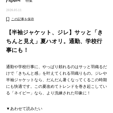
Fashion
特集
2026.05.11
この記事を保存
【半袖ジャケット、ジレ】サッと「き
ちんと見え」夏ハオリ。通勤、学校行
事にも！
通勤や学校行事に、やっぱり頼れるのはサッと羽織るだ
けで「きちんと感」を叶えてくれる羽織りもの。ジレや
半袖ジャケットなら、だんだん暑くなってくるこの時期
おすす
ママとパパに贈る「ジェンダーレ
人気の40代髪型・ヘア
にも快適です。この夏改めてトレンドを巻き起こしてい
ス学」
タログ
る「ネイビー」なら、より洗練された印象に！
▼あわせて読みたい