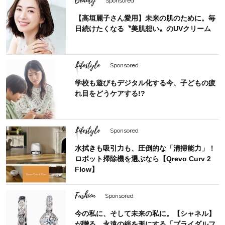
Beauty
Sponsored
【高垣麗子さん愛用】未来の肌のために。毎
日続けたくなる〝美肌想い〟のUVクリーム
Lifestyle
Sponsored
学校も遊びもデジタル化する今、子どもの疲
れ目をどうケアする!?
Lifestyle
Sponsored
水拭きも吸引力も、圧倒的な「清掃能力」！
ロボット掃除機を選ぶなら【Qrevo Curv 2
Flow】
Fashion
Sponsored
今の私に、そして未来の私に。【シャネル】
が贈る、永遠の絆を形にする「ブライダルフ