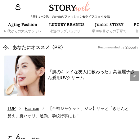
「新しい40代」のためのファッション&ライフスタイル誌
Aging Fashion
LUXURY BRANDS
Junior STORY
PO
40代からの大人オシャレ
永遠のラグジュアリー
母10年目からの子育て
今、あなたにオススメ〈PR〉
Recommended by
「肌のキレイな友人に教わった」高垣麗子さ
ん愛用UVクリーム
TOP
Fashion
【半袖ジャケット、ジレ】サッと「きちんと
見え」夏ハオリ。通勤、学校行事にも！