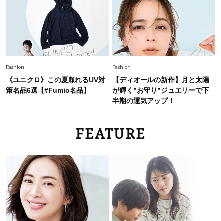
Fashion
Fashion
《ユニクロ》この夏頼れるUV対
【ディオールの新作】月と太陽
策名品6選【#Fumio名品】
が輝く”お守り”ジュエリーで下
半期の運気アップ！
FEATURE