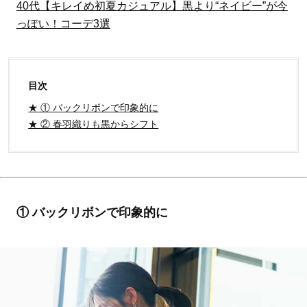
40代【キレイめ初夏カジュアル】黒より“ネイビー”が今
っぽい！コーデ3選
目次
★ ① バックリボンで印象的に
★ ② 春羽織りも黒からシフト
① バックリボンで印象的に