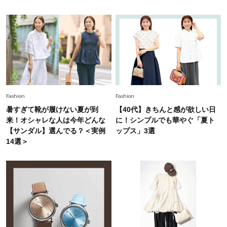
Fashion
2026.6.12
中村ゆりさん「40代になり、やっと“仕事以外の
幸福感”に目が向いた」ライフスタイルも、服も
Fashion
2026.7.16
白黒でもこんなに華やぐ！40代、夏の「甘めト
ップス×パンツ」コーデ〈3選〉
Fashion
Fashion
暑すぎて靴が履けない夏が到
【40代】きちんと感が欲しい日
Fashion
来！オシャレな人は今年どんな
に！シンプルでも華やぐ「夏ト
2026.5.29
40代の夏通勤はこれ１着！「きちんと感」も
【サンダル】選んでる？＜実例
ップス」3選
「オシャレ」も整うトレンドトップス〈4選〉
14選＞
Fashion
2026.8.5
オシャレ40代の【ワンピ＆オールインワン】最
旬着こなし3選。地味見え回避のコツは「バッグ
選び」！
Fashion
2026.7.31