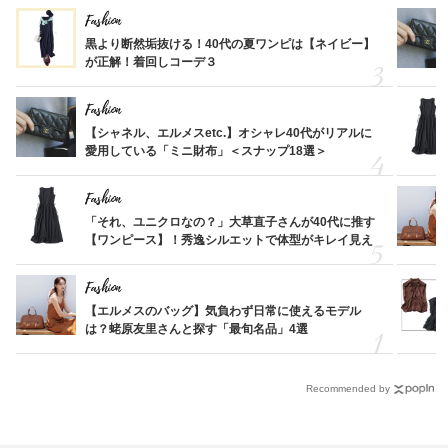
Fashion
黒より断然垢抜ける！40代の夏ワンピは【ネイビー】
が正解！着回しコーデ３
Fashion
【シャネル、エルメスetc.】オシャレ40代がリアルに
愛用している「ミニ財布」＜スナップ18選＞
Fashion
「それ、ユニクロなの？」大草直子さんが40代に推す
【ワンピース】！秀逸シルエットで体型がキレイ見え
Fashion
【エルメスのバッグ】気負わず日常に使えるモデル
は？蛯原友里さんと探す「最旬名品」4選
Recommended by