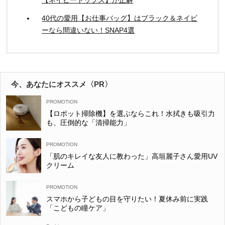
【ネイビートップス】が正解
40代の愛用【お仕事バッグ】はブラック＆ネイビ
ーなら間違いない！SNAP4選
今、あなたにオススメ〈PR〉
【ロボット掃除機】を選ぶならこれ！水拭きも吸引力
も、圧倒的な「清掃能力」
「肌のキレイな友人に教わった」高垣麗子さん愛用UV
クリーム
スマホから子どもの目を守りたい！夏休み前に実践
「こどもの瞳ケア」