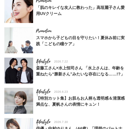
「肌のキレイな友人に教わった」高垣麗子さん愛
用UVクリーム
スマホから子どもの目を守りたい！夏休み前に実
践「こどもの瞳ケア」
Lifestyle
2026.7.22
斎藤工さん×水上恒司さん 「水上さんは、年齢を
重ねたら“勝新さん”みたいな存在になる……!?」
Lifestyle
2026.6.23
【特別カット集】お肌もお人柄も透明感＆清潔感
満点な、夏帆さんの表情にキュン！
Lifestyle
2026.7.30
俳優・中村ゆりさん （44歳）「理想のパートナ