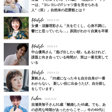
ーは、”ヨレヨレのTシャツ姿を見せられる
人”（笑）」自然体の恋愛観とは？
Lifestyle
2026.6.29
女優・須藤理彩さん「夫を亡くし、心身不調に。
鬱だと思っていたら…」原因がわかり自責を卒業
Lifestyle
2026.8.6
中山優馬さん「逃げ出したい朝」もあるけれど、
課題と向き合っている時間が、実は一番充実して
いる
Lifestyle
2026.6.23
夏帆さん、「35歳になった今も自分自身が一番
わからない。 新しい役に出会うたび、自分探し
をしています」
Fashion
2026.6.22
吉瀬美智子さん51歳「離婚した45歳。でも、あ
の必死な時期があったからこそ…」今の40代に