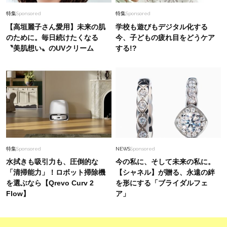
特集
Sponsored
特集
Sponsored
【高垣麗子さん愛用】未来の肌
学校も遊びもデジタル化する
のために。毎日続けたくなる
今、子どもの疲れ目をどうケア
〝美肌想い〟のUVクリーム
する!?
特集
Sponsored
NEWS
Sponsored
水拭きも吸引力も、圧倒的な
今の私に、そして未来の私に。
「清掃能力」！ロボット掃除機
【シャネル】が贈る、永遠の絆
を選ぶなら【Qrevo Curv 2
を形にする「ブライダルフェ
Flow】
ア」