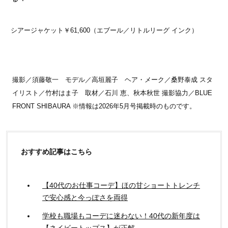
シアージャケット￥61,600（エブール／リトルリーグ インク）
撮影／須藤敬一 モデル／高垣麗子 ヘア・メーク／桑野泰成 スタ
イリスト／竹村はま子 取材／石川 恵、秋本秋世 撮影協力／BLUE
FRONT SHIBAURA ※情報は2026年5月号掲載時のものです。
おすすめ記事はこちら
【40代のお仕事コーデ】ほの甘ショートトレンチ
で安心感と今っぽさを両得
学校も職場もコーデに迷わない！40代の新年度は