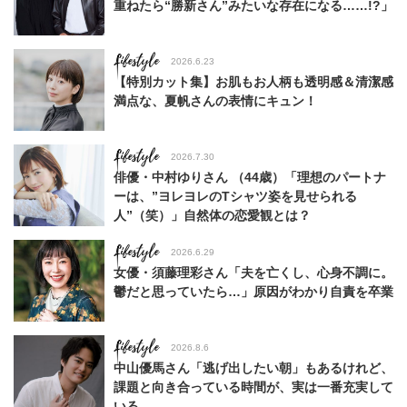
重ねたら“勝新さん”みたいな存在になる……!?」
Lifestyle
2026.6.23
【特別カット集】お肌もお人柄も透明感＆清潔感
満点な、夏帆さんの表情にキュン！
Lifestyle
2026.7.30
俳優・中村ゆりさん （44歳）「理想のパートナ
ーは、”ヨレヨレのTシャツ姿を見せられる
人”（笑）」自然体の恋愛観とは？
Lifestyle
2026.6.29
女優・須藤理彩さん「夫を亡くし、心身不調に。
鬱だと思っていたら…」原因がわかり自責を卒業
Lifestyle
2026.8.6
中山優馬さん「逃げ出したい朝」もあるけれど、
課題と向き合っている時間が、実は一番充実して
いる