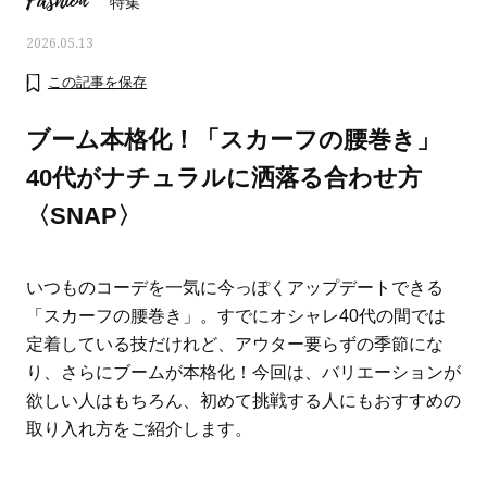
Fashion
特集
2026.05.13
この記事を保存
ブーム本格化！「スカーフの腰巻き」
40代がナチュラルに洒落る合わせ方
〈SNAP〉
いつものコーデを一気に今っぽくアップデートできる
「スカーフの腰巻き」。すでにオシャレ40代の間では
定着している技だけれど、アウター要らずの季節にな
ママとパパに贈る「ジェンダーレ
人気の40代髪型・ヘア
り、さらにブームが本格化！今回は、バリエーションが
ス学」
タログ
欲しい人はもちろん、初めて挑戦する人にもおすすめの
取り入れ方をご紹介します。