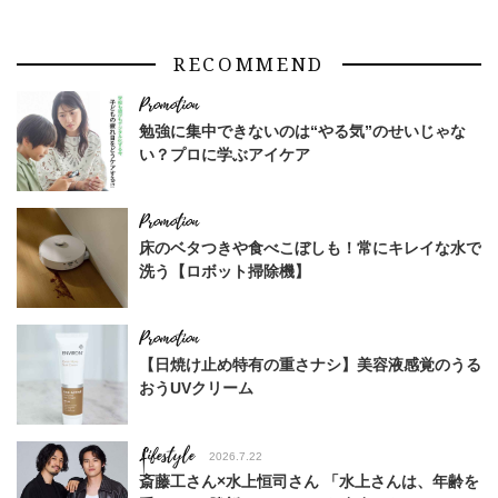
RECOMMEND
勉強に集中できないのは“やる気”のせいじゃな
い？プロに学ぶアイケア
床のベタつきや食べこぼしも！常にキレイな水で
洗う【ロボット掃除機】
【日焼け止め特有の重さナシ】美容液感覚のうる
おうUVクリーム
Lifestyle
2026.7.22
斎藤工さん×水上恒司さん 「水上さんは、年齢を