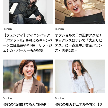
Lifestyle
2026.7.29
「人間、役に立たなきゃ生きてちゃいかんか？」
上野千鶴子先生が問い直す“理想の老後”の呪縛
【ジェンダー連載23】
Lifestyle
2026.8.6
Fashion
Fashion
26年夏の【開運アクション】は”ひと拭き”習
【フェンディ】アイコンバッグ
オフショルの日の正解アクセ！
慣！「金運アップ→トイレ、じゃあ底上げ運
「バゲット®」を称えるキャンペ
ネックレスはナシで「大ぶりピ
は？」
ーンに目黒蓮やMINA、サラ・ジ
アス」に一点集中が黄金バラン
ェシカ・パーカーらが登場
ス＜実例5選＞
Lifestyle
2026.5.22
梅宮アンナさん 電撃婚から1年、家族の価値観
を育み中「理想の暮らしよりも今の心地よさを選
んだ」
Fashion
2026.6.12
中村ゆりさん「40代になり、やっと“仕事以外の
幸福感”に目が向いた」ライフスタイルも、服も
Fashion
Fashion
Fashion
40代の“垢抜けてる人”SNAP！
40代の夏カジュアルを救う【タ
2026.7.16