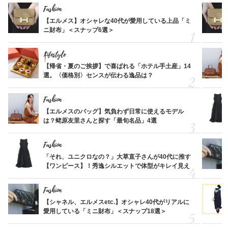
Fashion
【エルメス】オシャレな40代が愛用している上品「ミ
ニ財布」＜スナップ6選＞
Lifestyle
【帰省・夏のご挨拶】で喜ばれる「ホテル手土産」14
選。〈価格別〉センスが伝わる逸品は？
Fashion
【エルメスのバッグ】気負わず日常に使えるモデル
は？蛯原友里さんと探す「最旬名品」4選
Fashion
「それ、ユニクロなの？」大草直子さんが40代に推す
【ワンピース】！秀逸シルエットで体型がキレイ見え
Fashion
【シャネル、エルメスetc.】オシャレ40代がリアルに
愛用している「ミニ財布」＜スナップ18選＞