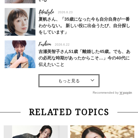
Lifestyle
2026.6.23
夏帆さん、「35歳になった今も自分自身が一番
わからない。 新しい役に出会うたび、自分探し
をしています」
Fashion
2026.6.22
吉瀬美智子さん51歳「離婚した45歳。でも、あ
の必死な時期があったからこそ…」今の40代に
伝えたいこと
Fashion
2026.8.6
【40代コンサバ派】白Tシャツは「パール×ゴー
ルドアクセ」を合わせるのが正解！〈大野真理子
Recommended by
さん×佐藤佳菜子さん〉
Lifestyle
2026.7.29
RELATED TOPICS
「お若いですね」は褒め言葉？“若い＝美しい”と
錯覚させる社会の危うさ【上野千鶴子のジェンダ
ーレス連載22】