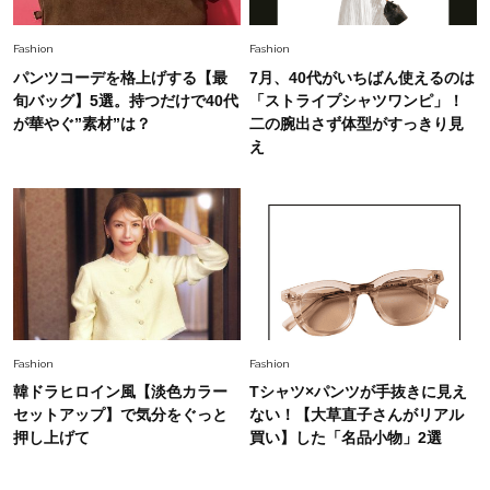
Fashion
Fashion
パンツコーデを格上げする【最
7月、40代がいちばん使えるのは
旬バッグ】5選。持つだけで40代
「ストライプシャツワンピ」！
が華やぐ”素材”は？
二の腕出さず体型がすっきり見
え
Fashion
Fashion
韓ドラヒロイン風【淡色カラー
Tシャツ×パンツが手抜きに見え
セットアップ】で気分をぐっと
ない！【大草直子さんがリアル
押し上げて
買い】した「名品小物」2選