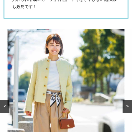
も必見です！
<
>