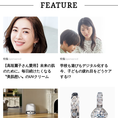
FEATURE
特集
Sponsored
特集
Sponsored
【高垣麗子さん愛用】未来の肌
学校も遊びもデジタル化する
のために。毎日続けたくなる
今、子どもの疲れ目をどうケア
〝美肌想い〟のUVクリーム
する!?