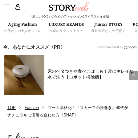
「新しい40代」のためのファッション&ライフスタイル誌
Aging Fashion
LUXURY BRANDS
Junior STORY
PO
40代からの大人オシャレ
永遠のラグジュアリー
母10年目からの子育て
今、あなたにオススメ〈PR〉
Recommended by
床のベタつきや食べこぼしも！常にキレイな
水で洗う【ロボット掃除機】
TOP
Fashion
ブーム本格化！「スカーフの腰巻き」40代が
ナチュラルに洒落る合わせ方〈SNAP〉