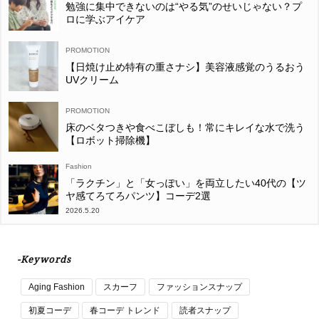
勉強に集中できないのは“やる気”のせいじゃない？プ
ロに学ぶアイケア
【日焼け止め特有の重さナシ】美容液感覚のうるおう
UVクリーム
床のベタつきや食べこぼしも！常にキレイな水で洗う
【ロボット掃除機】
Fashion
「ラクチン」と「女っぽい」を両立したい40代の【ツ
ヤ感てろてろパンツ】コーデ2選
2026.5.20
-Keywords
Aging Fashion
スカーフ
ファッションスナップ
初夏コーデ
春コーデ トレンド
読者スナップ