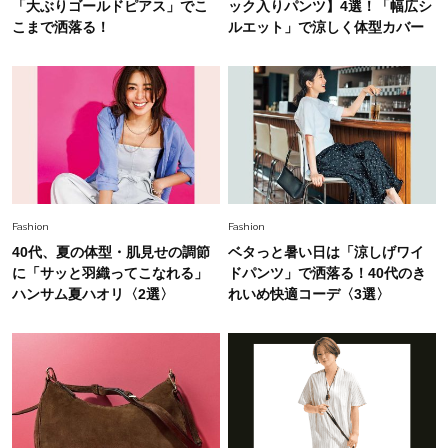
白黒でもこんなに華やぐ！40代、夏の「甘めト
「大ぶりゴールドピアス」でこ
ック入りパンツ】4選！「幅広シ
ップス×パンツ」コーデ〈3選〉
こまで洒落る！
ルエット」で涼しく体型カバー
Fashion
2026.5.29
40代の夏通勤はこれ１着！「きちんと感」も
「オシャレ」も整うトレンドトップス〈4選〉
Fashion
2026.6.26
初夏はこれさえあれば！40代は【淡色ワンピ】
Fashion
Fashion
で即涼しげ＆上品見え〈3選〉
40代、夏の体型・肌見せの調節
ベタっと暑い日は「涼しげワイ
に「サッと羽織ってこなれる」
ドパンツ」で洒落る！40代のき
Fashion
ハンサム夏ハオリ〈2選〉
れいめ快適コーデ〈3選〉
2026.8.5
オシャレ40代の【ワンピ＆オールインワン】最
旬着こなし3選。地味見え回避のコツは「バッグ
選び」！
Fashion
2026.7.31
【40代のTシャツコーデ】超ビッグサイズ×きれ
いめハーフパンツでモードに昇華