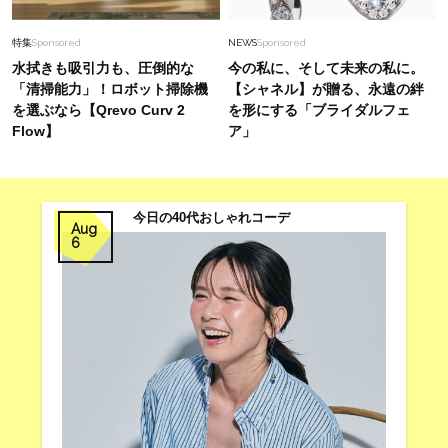
特集
Sponsored
NEWS
Sponsored
水拭きも吸引力も、圧倒的な
今の私に、そして未来の私に。
「清掃能力」！ロボット掃除機
【シャネル】が贈る、永遠の絆
を選ぶなら【Qrevo Curv 2
を形にする「ブライダルフェ
Flow】
ア」
今日の40代おしゃれコーデ
Aug
6