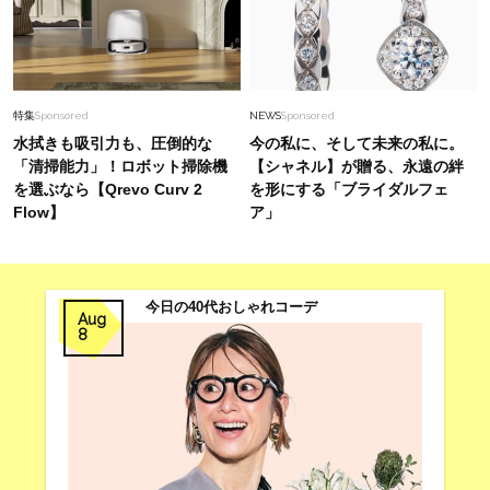
特集
Sponsored
NEWS
Sponsored
水拭きも吸引力も、圧倒的な
今の私に、そして未来の私に。
「清掃能力」！ロボット掃除機
【シャネル】が贈る、永遠の絆
を選ぶなら【Qrevo Curv 2
を形にする「ブライダルフェ
Flow】
ア」
今日の40代おしゃれコーデ
Aug
8