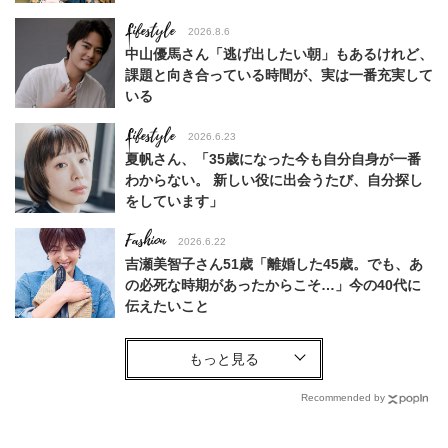
Lifestyle
2026.8.6
中山優馬さん「逃げ出したい朝」もあるけれど、
課題と向き合っている時間が、実は一番充実して
いる
Lifestyle
2026.6.23
夏帆さん、「35歳になった今も自分自身が一番
わからない。 新しい役に出会うたび、自分探し
をしています」
Fashion
2026.6.22
吉瀬美智子さん51歳「離婚した45歳。でも、あ
の必死な時期があったからこそ…」今の40代に
伝えたいこと
Fashion
2026.8.6
【40代コンサバ派】白Tシャツは「パール×ゴー
ルドアクセ」を合わせるのが正解！〈大野真理子
Recommended by
さん×佐藤佳菜子さん〉