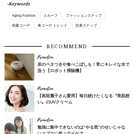
-Keywords
Aging Fashion
スカーフ
ファッションスナップ
初夏コーデ
春コーデ トレンド
読者スナップ
RECOMMEND
床のベタつきや食べこぼしも！常にキレイな水で
洗う【ロボット掃除機】
【高垣麗子さん愛用】毎日続けたくなる〝美肌想
い〟のUVクリーム
勉強に集中できないのは“やる気”のせいじゃな
い？プロに学ぶアイケア