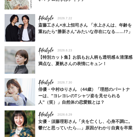
Lifestyle
2026.7.22
斎藤工さん×水上恒司さん 「水上さんは、年齢を
重ねたら“勝新さん”みたいな存在になる……!?」
Lifestyle
2026.6.23
【特別カット集】お肌もお人柄も透明感＆清潔感
満点な、夏帆さんの表情にキュン！
Lifestyle
2026.7.30
俳優・中村ゆりさん （44歳）「理想のパートナ
ーは、”ヨレヨレのTシャツ姿を見せられる
人”（笑）」自然体の恋愛観とは？
Lifestyle
2026.6.29
女優・須藤理彩さん「夫を亡くし、心身不調に。
鬱だと思っていたら…」原因がわかり自責を卒業