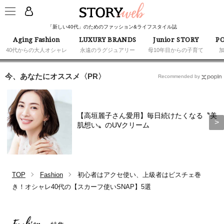
「新しい40代」のためのファッション&ライフスタイル誌
Aging Fashion
LUXURY BRANDS
Junior STORY
PO
40代からの大人オシャレ
永遠のラグジュアリー
母10年目からの子育て
今、あなたにオススメ〈PR〉
Recommended by
【高垣麗子さん愛用】毎日続けたくなる〝美
肌想い〟のUVクリーム
TOP
Fashion
初心者はアクセ使い、上級者はビスチェ巻
き！オシャレ40代の【スカーフ使いSNAP】5選