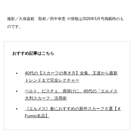
撮影／久保嘉範 取材／田中幸恵 ※情報は2026年5月号掲載時のも
のです。
おすすめ記事はこちら
40代の【スカーフの巻き方】全集。王道から最新
トレンドまで完全レクチャー
ベルト、ビスチェ、肩掛けに。40代の「エルメス
大判スカーフ」活用術
《エルメス》春におすすめの新作スカーフ５選【＃
Fumio名品】