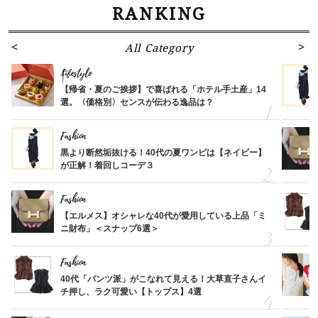
RANKING
All Category
Lifestyle
【帰省・夏のご挨拶】で喜ばれる「ホテル手土産」14
選。〈価格別〉センスが伝わる逸品は？
Fashion
黒より断然垢抜ける！40代の夏ワンピは【ネイビー】
が正解！着回しコーデ３
Fashion
【エルメス】オシャレな40代が愛用している上品「ミ
ニ財布」＜スナップ6選＞
Fashion
40代「パンツ派」がこなれて見える！大草直子さんイ
チ押し、ラク可愛い【トップス】4選