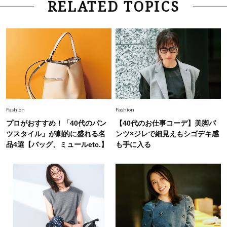
Lifestyle
2026.7.29
RELATED TOPICS
「お若いですね」は褒め言葉？“若い＝美しい”と
錯覚させる社会の危うさ【上野千鶴子のジェンダ
ーレス連載22】
Lifestyle
2026.8.6
26年夏の【開運アクション】は”ひと拭き”習
慣！「金運アップ→トイレ、じゃあ底上げ運
は？」
Lifestyle
2026.5.22
Fashion
Fashion
梅宮アンナさん 電撃婚から1年、家族の価値観
プロがおすすめ！「40代のパン
【40代のお仕事コーデ】美脚パ
を育み中「理想の暮らしよりも今の心地よさを選
ツスタイル」が劇的に盛れる名
ンツ×ジレで細見えもシゴデキ感
んだ」
品4選【バッグ、ミュールetc.】
も手に入る
Fashion
2026.6.12
中村ゆりさん「40代になり、やっと“仕事以外の
幸福感”に目が向いた」ライフスタイルも、服も
Fashion
2026.7.16
白黒でもこんなに華やぐ！40代、夏の「甘めト