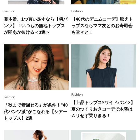
ップス×パンツ」コーデ〈3選〉
Fashion
Fashion
夏本番、1つ買い足すなら【柄パ
【40代のデニムコーデ】映えト
Fashion
ンツ】！いつもの無地トップス
ップスならママ友とのお寿司会
2026.5.29
40代の夏通勤はこれ１着！「きちんと感」も
が即あか抜ける＜3選＞
も堂々と！
「オシャレ」も整うトレンドトップス〈4選〉
Fashion
2026.5.29
今、40代の「メガネ＆サングラス」のトレンド
に更新あり！“黒ぶち以外”が新定番に
Fashion
2026.8.5
Fashion
Fashion
オシャレ40代の【ワンピ＆オールインワン】最
【上品トップス×ワイドパンツ】
旬着こなし3選。地味見え回避のコツは「バッグ
「秋まで着回せる」が条件！”40
夏のつくりおきコーデで木曜は
選び」！
代パンツ派”がこなれる【シアー
ムリせず乗りきる！
トップス】2選
Fashion
2026.7.31
【40代のTシャツコーデ】超ビッグサイズ×きれ
いめハーフパンツでモードに昇華