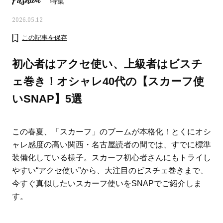
Fashion
特集
2026.05.12
この記事を保存
初心者はアクセ使い、上級者はビスチ
ェ巻き！オシャレ40代の【スカーフ使
いSNAP】5選
この春夏、「スカーフ」のブームが本格化！とくにオシ
ャレ感度の高い関西・名古屋読者の間では、すでに標準
装備化している様子。スカーフ初心者さんにもトライし
ママとパパに贈る「ジェンダーレ
人気の40代髪型・ヘア
やすい“アクセ使い”から、大注目のビスチェ巻きまで、
ス学」
タログ
今すぐ真似したいスカーフ使いをSNAPでご紹介しま
す。