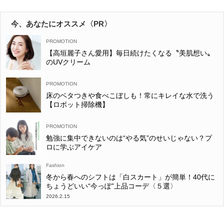
今、あなたにオススメ〈PR〉
【高垣麗子さん愛用】毎日続けたくなる〝美肌想い〟
のUVクリーム
床のベタつきや食べこぼしも！常にキレイな水で洗う
【ロボット掃除機】
勉強に集中できないのは“やる気”のせいじゃない？プ
ロに学ぶアイケア
Fashion
冬から春へのシフトは「白スカート」が簡単！40代に
ちょうどいい“今っぽ”上品コーデ〈５選〉
2026.2.15