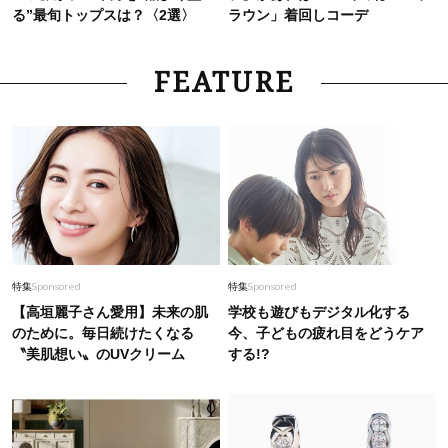
る”最旬トップスは？〈2選〉
ラウン」着回しコーデ
FEATURE
特集
Sponsored
特集
Sponsored
【高垣麗子さん愛用】未来の肌
学校も遊びもデジタル化する
のために。毎日続けたくなる
今、子どもの疲れ目をどうケア
〝美肌想い〟のUVクリーム
する!?