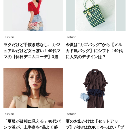
Fashion
2026.7.9
スタイリストが本気で推す！40代がほどよく華
やぐ【甘め黒アイテム】3選
Fashion
Fashion
ラクだけど手抜き感なし、カジ
今夏は“カゴバッグ”から【メル
ュアルだけど女っぽい！40代マ
カド風バッグ】にシフト！40代
マの【休日デニムコーデ】3選
に人気のデザインは？
Fashion
Fashion
「夏服が貧相に見える」40代パ
夏のお出かけは【セットアッ
ンツ派が、上半身を”品よく盛
プ】があればOK！今っぽい「ブ