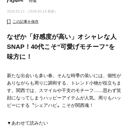
Fashion
特集
2026.05.13 （2026.05.14 更新）
この記事を保存
なぜか「好感度が高い」オシャレな人
SNAP！40代こそ“可愛げモチーフ”を
味方に！
新たな出会いも多い春。そんな時季の装いには、個性が
ありながらも周りに調和する、トレンド小物が役立ちま
す。関西では、スマイルや干支のモチーフ……思わず笑
ママとパパに贈る「ジェンダーレ
人気の40代髪型・ヘア
顔になってしまうハッピーアイテムが人気。周りもハッ
ス学」
タログ
ピーにする〝シェアハピ〟こそが関西魂！
▼あわせて読みたい