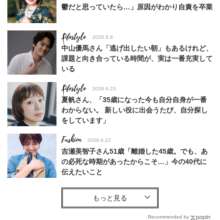
鬱だと思っていたら…」原因がわかり自責を卒業
Lifestyle
2026.8.6
中山優馬さん「逃げ出したい朝」もあるけれど、
課題と向き合っている時間が、実は一番充実して
いる
Lifestyle
2026.6.23
夏帆さん、「35歳になった今も自分自身が一番
わからない。 新しい役に出会うたび、自分探し
をしています」
Fashion
2026.6.22
吉瀬美智子さん51歳「離婚した45歳。でも、あ
の必死な時期があったからこそ…」今の40代に
伝えたいこと
Fashion
2026.8.6
【40代コンサバ派】白Tシャツは「パール×ゴー
ルドアクセ」を合わせるのが正解！〈大野真理子
Recommended by