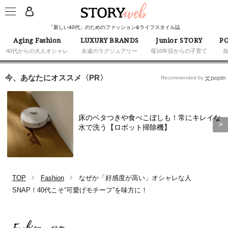
「新しい40代」のためのファッション&ライフスタイル誌
Aging Fashion
LUXURY BRANDS
Junior STORY
PO
40代からの大人オシャレ
永遠のラグジュアリー
母10年目からの子育て
今、あなたにオススメ〈PR〉
Recommended by
床のベタつきや食べこぼしも！常にキレイな
水で洗う【ロボット掃除機】
TOP
Fashion
なぜか「好感度が高い」オシャレな人
SNAP！40代こそ“可愛げモチーフ”を味方に！