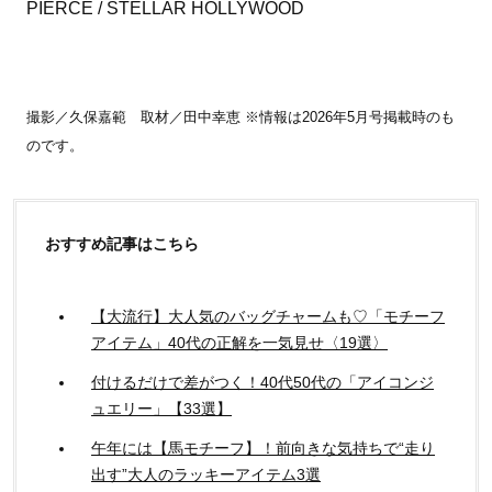
PIERCE / STELLAR HOLLYWOOD
撮影／久保嘉範 取材／田中幸恵 ※情報は2026年5月号掲載時のも
のです。
おすすめ記事はこちら
【大流行】大人気のバッグチャームも♡「モチーフ
アイテム」40代の正解を一気見せ〈19選〉
付けるだけで差がつく！40代50代の「アイコンジ
ュエリー」【33選】
午年には【馬モチーフ】！前向きな気持ちで“走り
出す”大人のラッキーアイテム3選