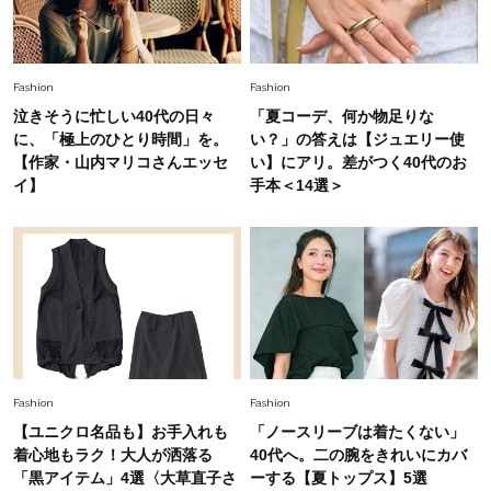
Fashion
2026.7.16
白黒でもこんなに華やぐ！40代、夏の「甘めト
ップス×パンツ」コーデ〈3選〉
Fashion
Fashion
泣きそうに忙しい40代の日々
「夏コーデ、何か物足りな
Fashion
に、「極上のひとり時間」を。
い？」の答えは【ジュエリー使
2026.5.29
40代の夏通勤はこれ１着！「きちんと感」も
【作家・山内マリコさんエッセ
い】にアリ。差がつく40代のお
「オシャレ」も整うトレンドトップス〈4選〉
イ】
手本＜14選＞
Fashion
2026.5.29
今、40代の「メガネ＆サングラス」のトレンド
に更新あり！“黒ぶち以外”が新定番に
Fashion
2026.8.5
オシャレ40代の【ワンピ＆オールインワン】最
Fashion
Fashion
旬着こなし3選。地味見え回避のコツは「バッグ
【ユニクロ名品も】お手入れも
「ノースリーブは着たくない」
選び」！
着心地もラク！大人が洒落る
40代へ。二の腕をきれいにカバ
Fashion
「黒アイテム」4選〈大草直子さ
ーする【夏トップス】5選
2026.7.31