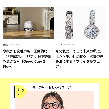
特集
Sponsored
NEWS
Sponsored
水拭きも吸引力も、圧倒的な
今の私に、そして未来の私に。
「清掃能力」！ロボット掃除機
【シャネル】が贈る、永遠の絆
を選ぶなら【Qrevo Curv 2
を形にする「ブライダルフェ
Flow】
ア」
今日の40代おしゃれコーデ
Aug
8