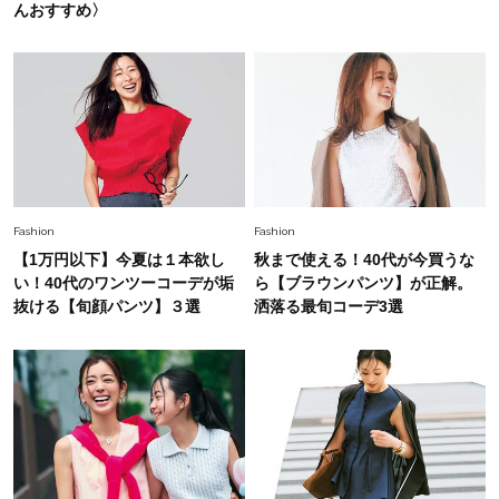
んおすすめ〉
【40代のTシャツコーデ】超ビッグサイズ×きれ
いめハーフパンツでモードに昇華
Fashion
2026.7.9
スタイリストが本気で推す！40代がほどよく華
やぐ【甘め黒アイテム】3選
Fashion
Fashion
【1万円以下】今夏は１本欲し
秋まで使える！40代が今買うな
い！40代のワンツーコーデが垢
ら【ブラウンパンツ】が正解。
抜ける【旬顔パンツ】３選
洒落る最旬コーデ3選