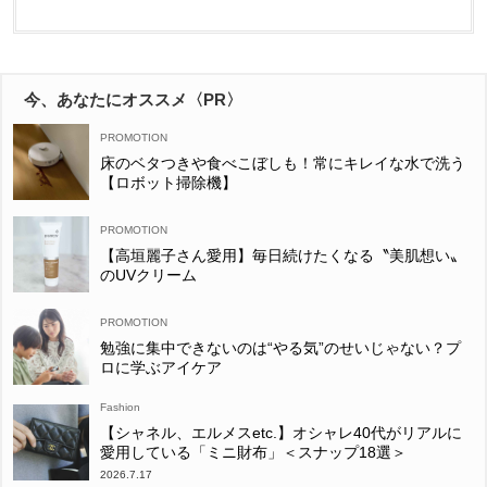
今、あなたにオススメ〈PR〉
床のベタつきや食べこぼしも！常にキレイな水で洗う
【ロボット掃除機】
【高垣麗子さん愛用】毎日続けたくなる〝美肌想い〟
のUVクリーム
勉強に集中できないのは“やる気”のせいじゃない？プ
ロに学ぶアイケア
Fashion
【シャネル、エルメスetc.】オシャレ40代がリアルに
愛用している「ミニ財布」＜スナップ18選＞
2026.7.17