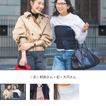
<
>
＜左＞村由さん＜右＞大川さん