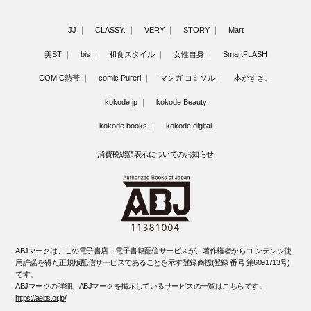
JJ
CLASSY.
VERY
STORY
Mart
美ST
bis
和食スタイル
女性自身
SmartFLASH
COMIC熱帯
comic Pureri
マンガ コミソル
本がすき。
kokode.jp
kokode Beauty
kokode books
kokode digital
消費税総額表示についてのお知らせ
ABJマークは、この電子書店・電子書籍配信サービスが、著作権者からコ ンテンツ使
用許諾を得た正規版配信サービスであることを示す登録商標(登録 番号 第6091713号)
です。
ABJマークの詳細、ABJマークを掲示しているサービスの一覧はこちらです。
https://aebs.or.jp/