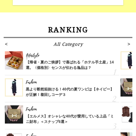
RANKING
All Category
Lifestyle
【帰省・夏のご挨拶】で喜ばれる「ホテル手土産」14
選。〈価格別〉センスが伝わる逸品は？
Fashion
黒より断然垢抜ける！40代の夏ワンピは【ネイビー】
が正解！着回しコーデ３
Fashion
【エルメス】オシャレな40代が愛用している上品「ミ
ニ財布」＜スナップ6選＞