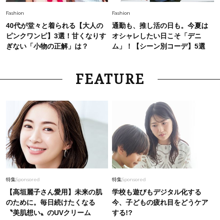
Fashion
Fashion
40代が堂々と着られる【大人の
通勤も、推し活の日も。今夏は
ピンクワンピ】3選！甘くなりす
オシャレしたい日こそ「デニ
ぎない「小物の正解」は？
ム」！【シーン別コーデ】5選
FEATURE
特集
Sponsored
特集
Sponsored
【高垣麗子さん愛用】未来の肌
学校も遊びもデジタル化する
のために。毎日続けたくなる
今、子どもの疲れ目をどうケア
〝美肌想い〟のUVクリーム
する!?