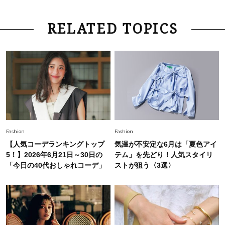
さん×佐藤佳菜子さん〉
Lifestyle
2026.7.29
RELATED TOPICS
「お若いですね」は褒め言葉？“若い＝美しい”と
錯覚させる社会の危うさ【上野千鶴子のジェンダ
ーレス連載22】
Lifestyle
2026.8.6
26年夏の【開運アクション】は”ひと拭き”習
慣！「金運アップ→トイレ、じゃあ底上げ運
は？」
Lifestyle
2026.5.22
Fashion
Fashion
梅宮アンナさん 電撃婚から1年、家族の価値観
【人気コーデランキングトップ
気温が不安定な6月は「夏色アイ
を育み中「理想の暮らしよりも今の心地よさを選
5！】2026年6月21日～30日の
テム」を先どり！人気スタイリ
んだ」
「今日の40代おしゃれコーデ」
ストが狙う〈3選〉
Fashion
2026.6.12
中村ゆりさん「40代になり、やっと“仕事以外の
幸福感”に目が向いた」ライフスタイルも、服も