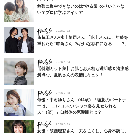
勉強に集中できないのは“やる気”のせいじゃな
い？プロに学ぶアイケア
Lifestyle
2026.7.22
斎藤工さん×水上恒司さん 「水上さんは、年齢を
重ねたら“勝新さん”みたいな存在になる……!?」
Lifestyle
2026.6.23
【特別カット集】お肌もお人柄も透明感＆清潔感
満点な、夏帆さんの表情にキュン！
Lifestyle
2026.7.30
俳優・中村ゆりさん （44歳）「理想のパートナ
ーは、”ヨレヨレのTシャツ姿を見せられる
人”（笑）」自然体の恋愛観とは？
Lifestyle
2026.6.29
女優・須藤理彩さん「夫を亡くし、心身不調に。