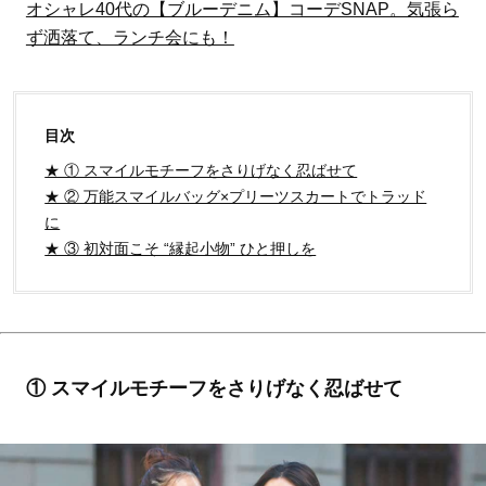
オシャレ40代の【ブルーデニム】コーデSNAP。気張ら
ず洒落て、ランチ会にも！
目次
★ ① スマイルモチーフをさりげなく忍ばせて
★ ② 万能スマイルバッグ×プリーツスカートでトラッド
に
★ ③ 初対面こそ “縁起小物” ひと押しを
① スマイルモチーフをさりげなく忍ばせて