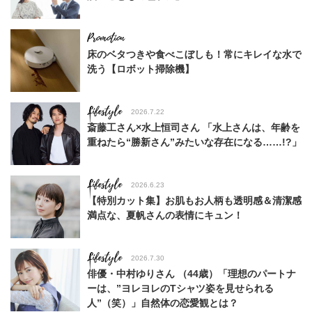
床のベタつきや食べこぼしも！常にキレイな水で
洗う【ロボット掃除機】
Lifestyle
2026.7.22
斎藤工さん×水上恒司さん 「水上さんは、年齢を
重ねたら“勝新さん”みたいな存在になる……!?」
Lifestyle
2026.6.23
【特別カット集】お肌もお人柄も透明感＆清潔感
満点な、夏帆さんの表情にキュン！
Lifestyle
2026.7.30
俳優・中村ゆりさん （44歳）「理想のパートナ
ーは、”ヨレヨレのTシャツ姿を見せられる
人”（笑）」自然体の恋愛観とは？