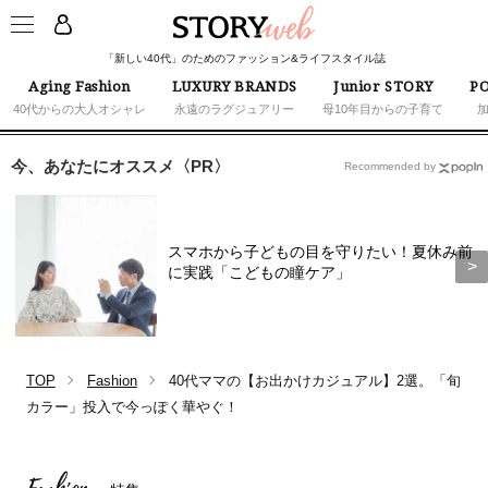
「新しい40代」のためのファッション&ライフスタイル誌
Aging Fashion
LUXURY BRANDS
Junior STORY
PO
40代からの大人オシャレ
永遠のラグジュアリー
母10年目からの子育て
今、あなたにオススメ〈PR〉
Recommended by
スマホから子どもの目を守りたい！夏休み前
に実践「こどもの瞳ケア」
TOP
Fashion
40代ママの【お出かけカジュアル】2選。「旬
カラー」投入で今っぽく華やぐ！