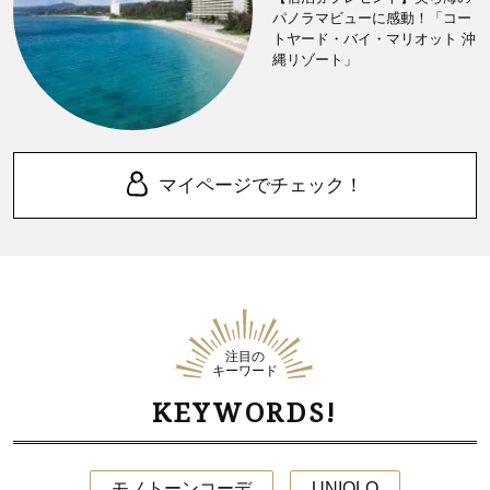
パノラマビューに感動！「コー
トヤード・バイ・マリオット 沖
縄リゾート」
マイページでチェック！
注目の
キーワード
KEYWORDS!
モノトーンコーデ
UNIQLO