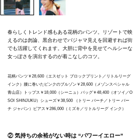
春らしくトレンド感もある花柄のパンツ。リゾートで映
えるのは勿論、黒合わせでパジャマ見えを回避すれば街
でも活躍してくれます。大胆に背中を見せてヘルシーな
女っぽさを演出するのが着こなしのコツ。
花柄パンツ￥28,600（エスゼット ブロックプリント／リトルリーグ
インク）腰に巻いたピンクのブルゾン￥28,600（メゾンスペシャル
青山店）トップス￥18,000（シーニュ）バッグ￥48,400（オソイ／O
SOI SHINJUKU）シューズ￥38,500 （トリー バーチ／トリー バー
チ ジャパン）ピアス￥286,000（ミズキ／リトルリーグ インク）
② 気持ちの余裕がない時は “パワーイエロー”