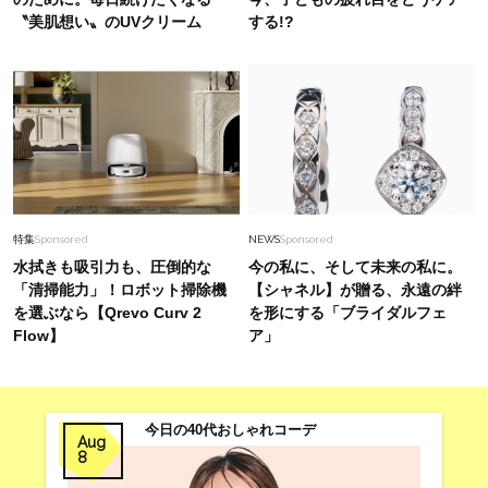
〝美肌想い〟のUVクリーム
する!?
特集
Sponsored
NEWS
Sponsored
水拭きも吸引力も、圧倒的な
今の私に、そして未来の私に。
「清掃能力」！ロボット掃除機
【シャネル】が贈る、永遠の絆
を選ぶなら【Qrevo Curv 2
を形にする「ブライダルフェ
Flow】
ア」
今日の40代おしゃれコーデ
Aug
8