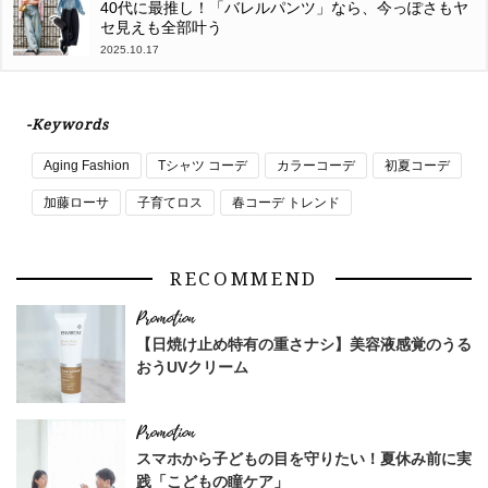
40代に最推し！「バレルパンツ」なら、今っぽさもヤ
セ見えも全部叶う
2025.10.17
-Keywords
Aging Fashion
Tシャツ コーデ
カラーコーデ
初夏コーデ
加藤ローサ
子育てロス
春コーデ トレンド
RECOMMEND
【日焼け止め特有の重さナシ】美容液感覚のうる
おうUVクリーム
スマホから子どもの目を守りたい！夏休み前に実
践「こどもの瞳ケア」