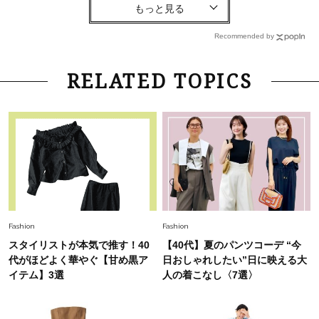
【40代コンサバ派】白Tシャツは「パール×ゴー
ルドアクセ」を合わせるのが正解！〈大野真理子
Recommended by
さん×佐藤佳菜子さん〉
Lifestyle
2026.7.29
RELATED TOPICS
「お若いですね」は褒め言葉？“若い＝美しい”と
錯覚させる社会の危うさ【上野千鶴子のジェンダ
ーレス連載22】
Lifestyle
2026.8.6
26年夏の【開運アクション】は”ひと拭き”習
慣！「金運アップ→トイレ、じゃあ底上げ運
は？」
Fashion
2026.6.12
Fashion
Fashion
中村ゆりさん「40代になり、やっと“仕事以外の
スタイリストが本気で推す！40
【40代】夏のパンツコーデ “今
幸福感”に目が向いた」ライフスタイルも、服も
代がほどよく華やぐ【甘め黒ア
日おしゃれしたい”日に映える大
イテム】3選
人の着こなし〈7選〉
Fashion
2026.7.16
白黒でもこんなに華やぐ！40代、夏の「甘めト