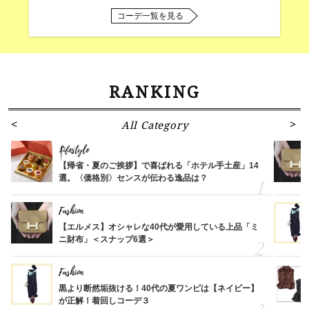
コーデ一覧を見る
RANKING
All Category
Lifestyle
【帰省・夏のご挨拶】で喜ばれる「ホテル手土産」14
選。〈価格別〉センスが伝わる逸品は？
Fashion
【エルメス】オシャレな40代が愛用している上品「ミ
ニ財布」＜スナップ6選＞
Fashion
黒より断然垢抜ける！40代の夏ワンピは【ネイビー】
が正解！着回しコーデ３