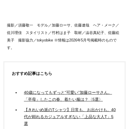
撮影／須藤敬一 モデル／加藤ローサ、佐藤遼哉 ヘア・メーク／
佐川理佳 スタイリスト／竹村はま子 取材／澁谷真紀子、佐藤絵
美子 撮影協力／tokyobike ※情報は2026年5月号掲載時のもので
す。
おすすめ記事はこちら
40歳になってもずっと“可愛い”加藤ローサさん。
「卒母」したこの春、着たい服は？〈5選〉
【きれいめ派のTシャツ】日常も、お出かけも。40
代が頼れるカジュアルすぎない「上品な大人T」5
選