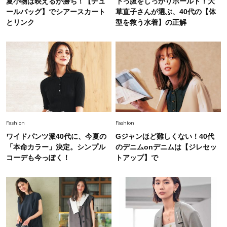
夏小物は映えるが勝ち！【チュ
下っ腹をしっかりホールド！大
ールバッグ】でシアースカート
草直子さんが選ぶ、40代の【体
Fashion
とリンク
型を救う水着】の正解
2026.7.9
スタイリストが本気で推す！40代がほどよく華
やぐ【甘め黒アイテム】3選
Fashion
2026.7.25
26年夏は「小ぶり」が大流行中！人と被らない
【最旬かごバッグ】6選
Fashion
Fashion
ワイドパンツ派40代に、今夏の
Gジャンほど難しくない！40代
「本命カラー」決定。シンプル
のデニムonデニムは【ジレセッ
コーデも今っぽく！
トアップ】で