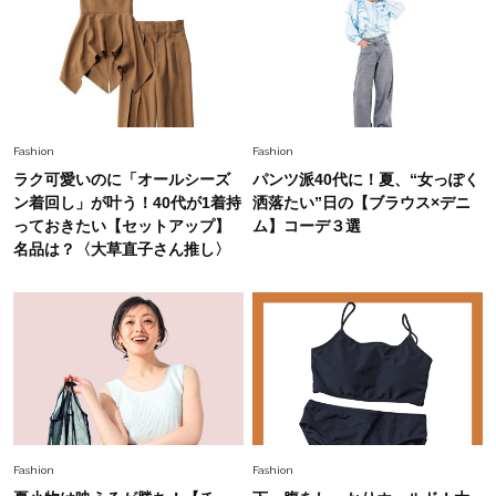
ップス×パンツ」コーデ〈3選〉
Fashion
2026.5.29
40代の夏通勤はこれ１着！「きちんと感」も
「オシャレ」も整うトレンドトップス〈4選〉
Fashion
Fashion
ラク可愛いのに「オールシーズ
パンツ派40代に！夏、“女っぽく
Fashion
ン着回し」が叶う！40代が1着持
洒落たい”日の【ブラウス×デニ
2026.5.29
今、40代の「メガネ＆サングラス」のトレンド
っておきたい【セットアップ】
ム】コーデ３選
に更新あり！“黒ぶち以外”が新定番に
名品は？〈大草直子さん推し〉
Fashion
2026.8.5
オシャレ40代の【ワンピ＆オールインワン】最
旬着こなし3選。地味見え回避のコツは「バッグ
選び」！
Fashion
2026.7.31
【40代のTシャツコーデ】超ビッグサイズ×きれ
Fashion
Fashion
いめハーフパンツでモードに昇華