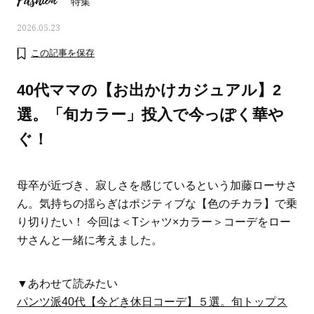
Fashion
特集
2026.05.23
この記事を保存
40代ママの【お出かけカジュアル】2
選。「旬カラー」投入で今っぽく華や
ぐ！
母卒が近づき、寂しさを感じているという加藤ローサさ
ん。気持ちの揺らぎはポジティブな【色のチカラ】で乗
り切りたい！ 今回は＜Tシャツ×カラー＞コーデをロー
ママとパパに贈る「ジェンダーレ
人気の40代髪型・ヘア
サさんと一緒に考えました。
ス学」
タログ
▼あわせて読みたい
パンツ派40代【今どき休日コーデ】５選。旬トップス