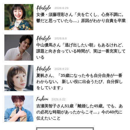
Lifestyle
2026.6.29
女優・須藤理彩さん「夫を亡くし、心身不調に。
鬱だと思っていたら…」原因がわかり自責を卒業
Lifestyle
2026.8.6
中山優馬さん「逃げ出したい朝」もあるけれど、
課題と向き合っている時間が、実は一番充実して
いる
Lifestyle
2026.6.23
夏帆さん、「35歳になった今も自分自身が一番
わからない。 新しい役に出会うたび、自分探し
をしています」
Fashion
2026.6.22
吉瀬美智子さん51歳「離婚した45歳。でも、あ
の必死な時期があったからこそ…」今の40代に
伝えたいこと
Fashion
2026.8.6