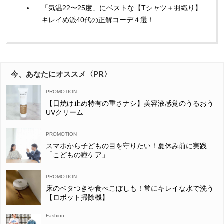
「気温22〜25度」にベストな【Tシャツ＋羽織り】
キレイめ派40代の正解コーデ４選！
今、あなたにオススメ〈PR〉
【日焼け止め特有の重さナシ】美容液感覚のうるおう
UVクリーム
スマホから子どもの目を守りたい！夏休み前に実践
「こどもの瞳ケア」
床のベタつきや食べこぼしも！常にキレイな水で洗う
【ロボット掃除機】
Fashion