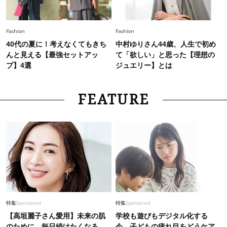
Fashion
Fashion
40代の夏に！考えなくてもきち
中村ゆりさん44歳、人生で初め
んと見える【最強セットアッ
て「欲しい」と思った【理想の
プ】4選
ジュエリー】とは
FEATURE
特集
Sponsored
特集
Sponsored
【高垣麗子さん愛用】未来の肌
学校も遊びもデジタル化する
のために。毎日続けたくなる
今、子どもの疲れ目をどうケア