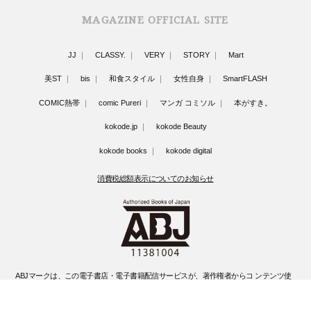
MAGAZINE OFFICIAL SITE
JJ
CLASSY.
VERY
STORY
Mart
美ST
bis
和食スタイル
女性自身
SmartFLASH
COMIC熱帯
comic Pureri
マンガ コミソル
本がすき。
kokode.jp
kokode Beauty
kokode books
kokode digital
消費税総額表示についてのお知らせ
ABJマークは、この電子書店・電子書籍配信サービスが、著作権者からコ ンテンツ使
用許諾を得た正規版配信サービスであることを示す登録商標(登録 番号 第6091713号)
です。
ABJマークの詳細、ABJマークを掲示しているサービスの一覧はこちらです。