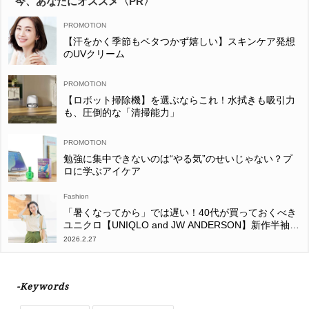
今、あなたにオススメ〈PR〉
【汗をかく季節もベタつかず嬉しい】スキンケア発想
のUVクリーム
【ロボット掃除機】を選ぶならこれ！水拭きも吸引力
も、圧倒的な「清掃能力」
勉強に集中できないのは“やる気”のせいじゃない？プ
ロに学ぶアイケア
Fashion
「暑くなってから」では遅い！40代が買っておくべき
ユニクロ【UNIQLO and JW ANDERSON】新作半袖コ
ーデ〈3選〉
2026.2.27
-Keywords