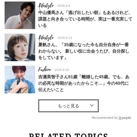
Lifestyle
2026.8.6
中山優馬さん「逃げ出したい朝」もあるけれど、
課題と向き合っている時間が、実は一番充実して
いる
Lifestyle
2026.6.23
夏帆さん、「35歳になった今も自分自身が一番
わからない。 新しい役に出会うたび、自分探し
をしています」
Fashion
2026.6.22
吉瀬美智子さん51歳「離婚した45歳。でも、あ
の必死な時期があったからこそ…」今の40代に
伝えたいこと
Fashion
2026.8.6
【40代コンサバ派】白Tシャツは「パール×ゴー
ルドアクセ」を合わせるのが正解！〈大野真理子
Recommended by
さん×佐藤佳菜子さん〉
Lifestyle
2026.7.29