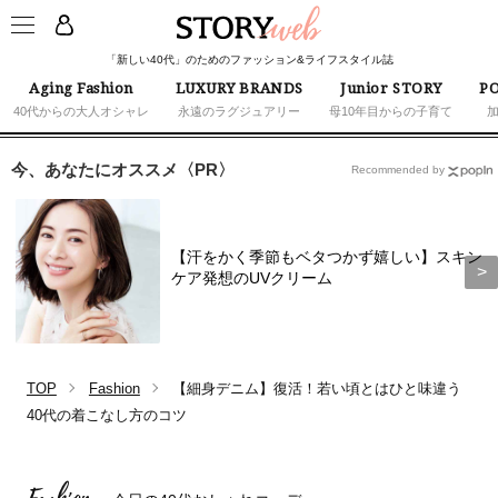
「新しい40代」のためのファッション&ライフスタイル誌
Aging Fashion
LUXURY BRANDS
Junior STORY
PO
40代からの大人オシャレ
永遠のラグジュアリー
母10年目からの子育て
今、あなたにオススメ〈PR〉
Recommended by
【汗をかく季節もベタつかず嬉しい】スキン
ケア発想のUVクリーム
TOP
Fashion
【細身デニム】復活！若い頃とはひと味違う
40代の着こなし方のコツ