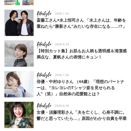
Lifestyle
2026.7.22
斎藤工さん×水上恒司さん 「水上さんは、年齢を
重ねたら“勝新さん”みたいな存在になる……!?」
Lifestyle
2026.6.23
【特別カット集】お肌もお人柄も透明感＆清潔感
満点な、夏帆さんの表情にキュン！
Lifestyle
2026.7.30
俳優・中村ゆりさん （44歳）「理想のパートナ
ーは、”ヨレヨレのTシャツ姿を見せられる
人”（笑）」自然体の恋愛観とは？
Lifestyle
2026.6.29
女優・須藤理彩さん「夫を亡くし、心身不調に。
鬱だと思っていたら…」原因がわかり自責を卒業