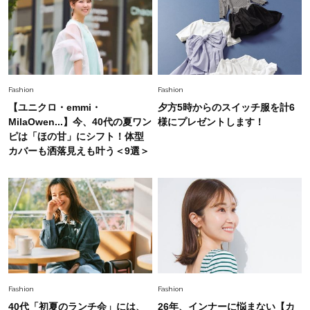
Fashion
2026.7.25
26年夏は「小ぶり」が大流行中！人と被らない
【最旬かごバッグ】6選
Fashion
Fashion
【ユニクロ・emmi・
夕方5時からのスイッチ服を計6
MilaOwen...】今、40代の夏ワン
様にプレゼントします！
ピは「ほの甘」にシフト！体型
カバーも洒落見えも叶う＜9選＞
Fashion
Fashion
40代「初夏のランチ会」には、
26年、インナーに悩まない【カ