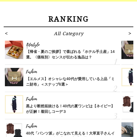
RANKING
All Category
Lifestyle
【帰省・夏のご挨拶】で喜ばれる「ホテル手土産」14
選。〈価格別〉センスが伝わる逸品は？
Fashion
【エルメス】オシャレな40代が愛用している上品「ミ
ニ財布」＜スナップ6選＞
Fashion
黒より断然垢抜ける！40代の夏ワンピは【ネイビー】
が正解！着回しコーデ３
Fashion
40代「パンツ派」がこなれて見える！大草直子さんイ