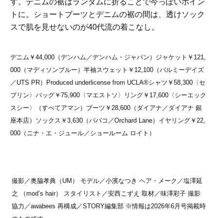
す。デニムの裾はランダムに折ることで今っぽいポイン
トに。ショートブーツとデニムの裾の間は、透けソック
スで肌を見せないのが40代流の着こなし。
デニム￥44,000（デンハム／デンハム・ジャパン）ジャケット￥121,
000（マディソンブルー）半袖スウェット￥12,100（バルミーデイズ
／UTS PR）Produced underlicense from UCLA®シャツ￥58,300〈セ
ブリン〉バッグ￥75,900〈マエストソ〉リング￥17,600〈シーエック
スシー〉（すべてアマン）ブーツ￥28,600（ダイアナ／ダイアナ 銀
座本店）ソックス￥3,630（ババコ／Orchard Lane）イヤリング￥22,
000（ニナ・エ・ジュール／ショールーム ロイト）
撮影／奥脇孝典（UM） モデル／小濱なつき ヘア・メーク／塩澤延
之 （mod’s hair） スタイリスト／安西こずえ 取材／味澤彩子 撮影
協力／awabees 再構成／STORY編集部 ※情報は2026年6月号掲載時