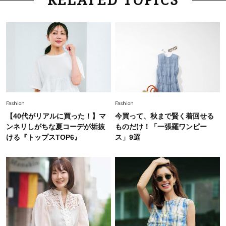
RELATED TOPICS
「お若いですね」は褒め言葉？“若い＝美しい”と
錯覚させる社会の危うさ【上野千鶴子のジェンダ
ーレス連載22】
Lifestyle
2026.8.6
26年夏の【開運アクション】は”ひと拭き”習
慣！「金運アップ→トイレ、じゃあ底上げ運
は？」
Fashion
2026.6.12
Fashion
Fashion
中村ゆりさん「40代になり、やっと“仕事以外の
【40代がリアルに買った！】マ
今買って、秋まで賢く着回せる
幸福感”に目が向いた」ライフスタイルも、服も
ンネリしがちな夏コーデが垢抜
ものだけ！「一張羅ワンピー
ける『トップスTOP6』
ス」9選
Fashion
2026.7.16
白黒でもこんなに華やぐ！40代、夏の「甘めト
ップス×パンツ」コーデ〈3選〉
Fashion
2026.5.29
40代の夏通勤はこれ１着！「きちんと感」も