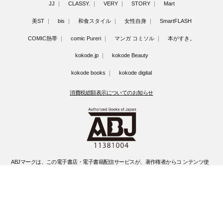
JJ
CLASSY.
VERY
STORY
Mart
美ST
bis
和食スタイル
女性自身
SmartFLASH
COMIC熱帯
comic Pureri
マンガ コミソル
本がすき。
kokode.jp
kokode Beauty
kokode books
kokode digital
消費税総額表示についてのお知らせ
ABJマークは、この電子書店・電子書籍配信サービスが、著作権者からコ ンテンツ使
用許諾を得た正規版配信サービスであることを示す登録商標(登録 番号 第6091713号)
です。
ABJマークの詳細、ABJマークを掲示しているサービスの一覧はこちらです。
https://aebs.or.jp/
©Kobunsha Co., Ltd. All Rights Reserved.