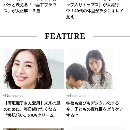
パッと映える「上品甘ブラウ
ップ入りトップス】が大流行
ス」が大正解！３選
中！40代の体型がラクにキレイ
見え
FEATURE
特集
Sponsored
特集
Sponsored
【高垣麗子さん愛用】未来の肌
学校も遊びもデジタル化する
のために。毎日続けたくなる
今、子どもの疲れ目をどうケア
〝美肌想い〟のUVクリーム
する!?