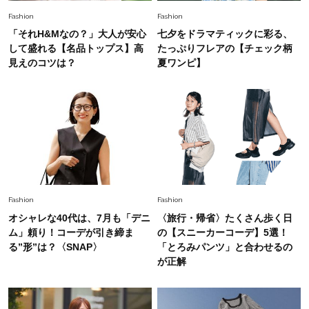
「オシャレ」も整うトレンドトップス〈4選〉
Fashion
Fashion
「それH&Mなの？」大人が安心
七夕をドラマティックに彩る、
Fashion
して盛れる【名品トップス】高
たっぷりフレアの【チェック柄
2026.5.29
今、40代の「メガネ＆サングラス」のトレンド
見えのコツは？
夏ワンピ】
に更新あり！“黒ぶち以外”が新定番に
Fashion
2026.8.5
オシャレ40代の【ワンピ＆オールインワン】最
旬着こなし3選。地味見え回避のコツは「バッグ
選び」！
Fashion
2026.7.31
Fashion
Fashion
【40代のTシャツコーデ】超ビッグサイズ×きれ
オシャレな40代は、7月も「デニ
〈旅行・帰省〉たくさん歩く日
いめハーフパンツでモードに昇華
ム」頼り！コーデが引き締ま
の【スニーカーコーデ】5選！
る”形”は？〈SNAP〉
「とろみパンツ」と合わせるの
Fashion
が正解
2026.7.9
スタイリストが本気で推す！40代がほどよく華
やぐ【甘め黒アイテム】3選