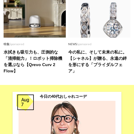
特集
Sponsored
NEWS
Sponsored
水拭きも吸引力も、圧倒的な
今の私に、そして未来の私に。
「清掃能力」！ロボット掃除機
【シャネル】が贈る、永遠の絆
を選ぶなら【Qrevo Curv 2
を形にする「ブライダルフェ
Flow】
ア」
今日の40代おしゃれコーデ
Aug
7