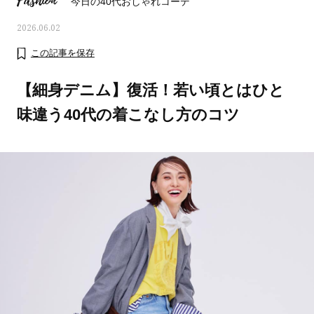
Fashion
今日の40代おしゃれコーデ
2026.06.02
この記事を保存
【細身デニム】復活！若い頃とはひと
味違う40代の着こなし方のコツ
ママとパパに贈る「ジェンダーレ
人気の40代髪型・ヘア
ス学」
タログ