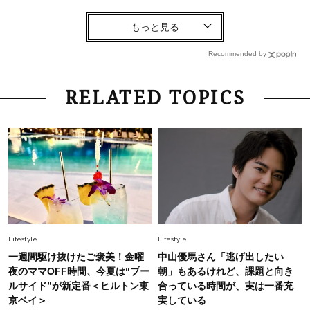
Fashion
2026.8.6
【40代コンサバ派】白Tシャツは「パール×ゴー
ルドアクセ」を合わせるのが正解！〈大野真理子
Recommended by
さん×佐藤佳菜子さん〉
Lifestyle
2026.7.29
RELATED TOPICS
「お若いですね」は褒め言葉？“若い＝美しい”と
錯覚させる社会の危うさ【上野千鶴子のジェンダ
ーレス連載22】
Lifestyle
2026.8.6
26年夏の【開運アクション】は”ひと拭き”習
慣！「金運アップ→トイレ、じゃあ底上げ運
は？」
Fashion
2026.6.12
Lifestyle
Lifestyle
中村ゆりさん「40代になり、やっと“仕事以外の
一週間駆け抜けたご褒美！金曜
中山優馬さん「逃げ出したい
幸福感”に目が向いた」ライフスタイルも、服も
夜のママOFF時間、今夏は“プー
朝」もあるけれど、課題と向き
ルサイド”が新定番＜ヒルトン東
合っている時間が、実は一番充
京ベイ＞
実している
Fashion
2026.7.16