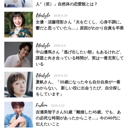
人”（笑）」自然体の恋愛観とは？
Lifestyle
2026.6.29
女優・須藤理彩さん「夫を亡くし、心身不調に。
鬱だと思っていたら…」原因がわかり自責を卒業
Lifestyle
2026.8.6
中山優馬さん「逃げ出したい朝」もあるけれど、
課題と向き合っている時間が、実は一番充実して
いる
Lifestyle
2026.6.23
夏帆さん、「35歳になった今も自分自身が一番
わからない。 新しい役に出会うたび、自分探し
をしています」
Fashion
2026.6.22
吉瀬美智子さん51歳「離婚した45歳。でも、あ
の必死な時期があったからこそ…」今の40代に
伝えたいこと