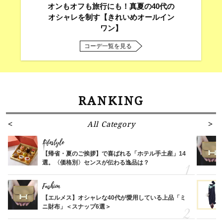
オンもオフも旅行にも！真夏の40代の
オシャレを制す【きれいめオールイン
ワン】
コーデ一覧を見る
RANKING
All Category
Lifestyle
【帰省・夏のご挨拶】で喜ばれる「ホテル手土産」14
選。〈価格別〉センスが伝わる逸品は？
Fashion
【エルメス】オシャレな40代が愛用している上品「ミ
ニ財布」＜スナップ6選＞