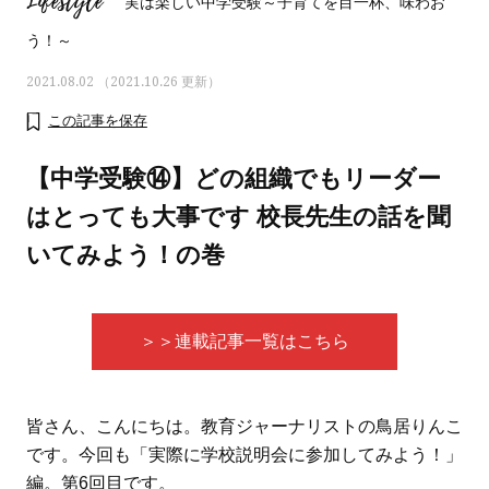
Lifestyle
実は楽しい中学受験～子育てを目一杯、味わお
う！～
2021.08.02 （2021.10.26 更新）
この記事を保存
【中学受験⑭】どの組織でもリーダー
はとっても大事です 校長先生の話を聞
いてみよう！の巻
＞＞連載記事一覧はこちら
ママとパパに贈る「ジェンダーレ
人気の40代髪型・ヘア
ス学」
タログ
皆さん、こんにちは。教育ジャーナリストの鳥居りんこ
です。今回も「実際に学校説明会に参加してみよう！」
編。第6回目です。