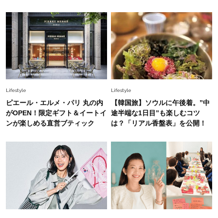
白黒でもこんなに華やぐ！40代、夏の「甘めト
ップス×パンツ」コーデ〈3選〉
Fashion
2026.5.29
40代の夏通勤はこれ１着！「きちんと感」も
「オシャレ」も整うトレンドトップス〈4選〉
Lifestyle
Lifestyle
Fashion
ピエール・エルメ・パリ 丸の内
【韓国旅】ソウルに午後着。”中
2026.5.29
今、40代の「メガネ＆サングラス」のトレンド
がOPEN！限定ギフト＆イートイ
途半端な1日目”も楽しむコツ
に更新あり！“黒ぶち以外”が新定番に
ンが楽しめる直営ブティック
は？「リアル香盤表」を公開！
Fashion
2026.8.5
オシャレ40代の【ワンピ＆オールインワン】最
旬着こなし3選。地味見え回避のコツは「バッグ
選び」！
Fashion
2026.7.31
【40代のTシャツコーデ】超ビッグサイズ×きれ