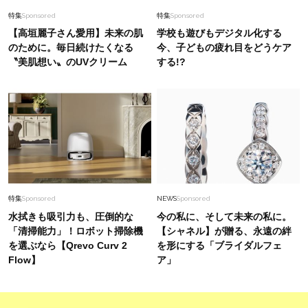
特集
Sponsored
特集
Sponsored
【高垣麗子さん愛用】未来の肌
学校も遊びもデジタル化する
のために。毎日続けたくなる
今、子どもの疲れ目をどうケア
〝美肌想い〟のUVクリーム
する!?
特集
Sponsored
NEWS
Sponsored
水拭きも吸引力も、圧倒的な
今の私に、そして未来の私に。
「清掃能力」！ロボット掃除機
【シャネル】が贈る、永遠の絆
を選ぶなら【Qrevo Curv 2
を形にする「ブライダルフェ
Flow】
ア」