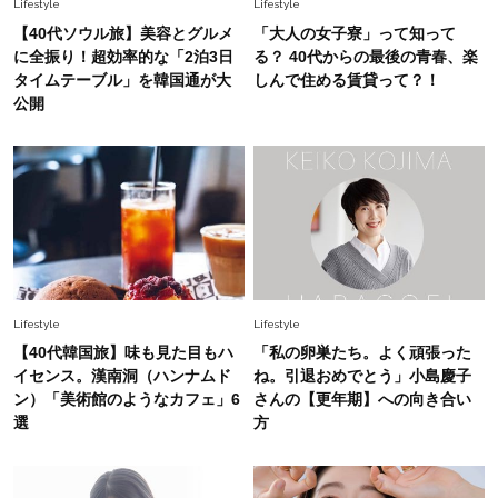
Lifestyle
Lifestyle
いめハーフパンツでモードに昇華
【40代ソウル旅】美容とグルメ
「大人の女子寮」って知って
に全振り！超効率的な「2泊3日
る？ 40代からの最後の青春、楽
Fashion
タイムテーブル」を韓国通が大
しんで住める賃貸って？！
2026.7.9
公開
スタイリストが本気で推す！40代がほどよく華
やぐ【甘め黒アイテム】3選
Fashion
2026.7.25
26年夏は「小ぶり」が大流行中！人と被らない
【最旬かごバッグ】6選
Lifestyle
Lifestyle
【40代韓国旅】味も見た目もハ
「私の卵巣たち。よく頑張った
イセンス。漢南洞（ハンナムド
ね。引退おめでとう」小島慶子
ン）「美術館のようなカフェ」6
さんの【更年期】への向き合い
選
方