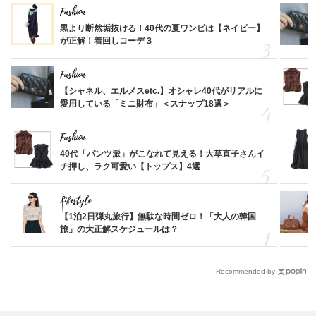
Fashion
黒より断然垢抜ける！40代の夏ワンピは【ネイビー】
が正解！着回しコーデ３
Fashion
【シャネル、エルメスetc.】オシャレ40代がリアルに
愛用している「ミニ財布」＜スナップ18選＞
Fashion
40代「パンツ派」がこなれて見える！大草直子さんイ
チ押し、ラク可愛い【トップス】4選
Lifestyle
【1泊2日弾丸旅行】無駄な時間ゼロ！「大人の韓国
旅」の大正解スケジュールは？
Recommended by