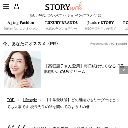
「新しい40代」のためのファッション&ライフスタイル誌
Aging Fashion
LUXURY BRANDS
Junior STORY
PO
40代からの大人オシャレ
永遠のラグジュアリー
母10年目からの子育て
今、あなたにオススメ〈PR〉
Recommended by
【高垣麗子さん愛用】毎日続けたくなる〝美
肌想い〟のUVクリーム
TOP
Lifestyle
【中学受験⑭】どの組織でもリーダーはとっ
ても大事です 校長先生の話を聞いてみよう！の巻