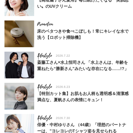
【高垣麗子さん愛用】毎日続けたくなる〝美肌想
い〟のUVクリーム
床のベタつきや食べこぼしも！常にキレイな水で
洗う【ロボット掃除機】
Lifestyle
2026.7.22
斎藤工さん×水上恒司さん 「水上さんは、年齢を
重ねたら“勝新さん”みたいな存在になる……!?」
Lifestyle
2026.6.23
【特別カット集】お肌もお人柄も透明感＆清潔感
満点な、夏帆さんの表情にキュン！
Lifestyle
2026.7.30
俳優・中村ゆりさん （44歳）「理想のパートナ
ーは、”ヨレヨレのTシャツ姿を見せられる