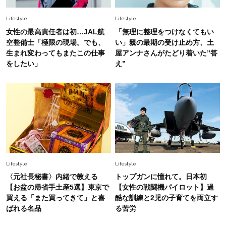
いめハーフパンツでモードに昇華
Lifestyle
Lifestyle
Fashion
女性の最高責任者は初…JAL航
「無理に整理をつけなくてもい
2026.7.9
空整備士「極限の現場。でも、
い」親の最期の受け止め方、土
スタイリストが本気で推す！40代がほどよく華
生まれ変わってもまたこの仕事
屋アンナさんがたどり着いた”答
やぐ【甘め黒アイテム】3選
をしたい」
え”
Fashion
2026.7.25
26年夏は「小ぶり」が大流行中！人と被らない
【最旬かごバッグ】6選
Lifestyle
Lifestyle
〈元社長秘書〉内緒で教える
トップガンに憧れて。日本初
【お盆の帰省手土産5選】東京で
【女性の戦闘機パイロット】過
買える「また買ってきて」と喜
酷な訓練と2児の子育てを両立す
ばれる名品
る苦労