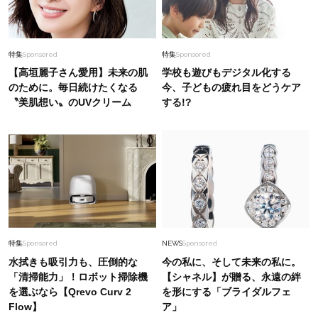
特集
Sponsored
特集
Sponsored
【高垣麗子さん愛用】未来の肌
学校も遊びもデジタル化する
のために。毎日続けたくなる
今、子どもの疲れ目をどうケア
〝美肌想い〟のUVクリーム
する!?
特集
Sponsored
NEWS
Sponsored
水拭きも吸引力も、圧倒的な
今の私に、そして未来の私に。
「清掃能力」！ロボット掃除機
【シャネル】が贈る、永遠の絆
を選ぶなら【Qrevo Curv 2
を形にする「ブライダルフェ
Flow】
ア」