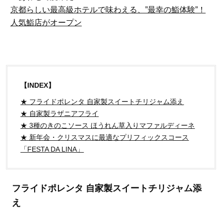
京都らしい最高級ホテルで味わえる、”最幸の鮨体験”！
人気鮨店がオープン
【INDEX】
★ フライドポレンタ 自家製スイートチリジャム添え
★ 自家製ラザニアフライ
★ 3種のきのこソース ほうれん草入りマファルディーネ
★ 新年会・クリスマスに最適なプリフィックスコース
「FESTA DA LINA」
フライドポレンタ 自家製スイートチリジャム添
え