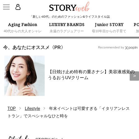
「新しい40代」のためのファッション&ライフスタイル誌
Aging Fashion
LUXURY BRANDS
Junior STORY
PO
40代からの大人オシャレ
永遠のラグジュアリー
母10年目からの子育て
今、あなたにオススメ〈PR〉
Recommended by
【日焼け止め特有の重さナシ】美容液感覚の
うるおうUVクリーム
TOP
Lifestyle
年末イベントは可愛すぎる「イタリアンレス
トラン」でスぺシャルなひと時を