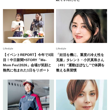
白黒でもこんなに華やぐ！40代、夏の「甘めト
ップス×パンツ」コーデ〈3選〉
Fashion
2026.5.29
40代の夏通勤はこれ１着！「きちんと感」も
「オシャレ」も整うトレンドトップス〈4選〉
Fashion
Lifestyle
Lifestyle
2026.5.29
今、40代の「メガネ＆サングラス」のトレンド
【イベントREPORT】今年で3回
「妊活を機に、重度の冷え性を
に更新あり！“黒ぶち以外”が新定番に
目！中日新聞×STORY「Me-
克服」タレント・小沢真珠さん
Mom Fes!2026」会場が笑顔と
（49）”運動ほぼなし”で体調を
熱気に包まれた1日をリポート
整える美習慣
Fashion
2026.8.5
オシャレ40代の【ワンピ＆オールインワン】最
旬着こなし3選。地味見え回避のコツは「バッグ
選び」！
Fashion
2026.7.31
【40代のTシャツコーデ】超ビッグサイズ×きれ