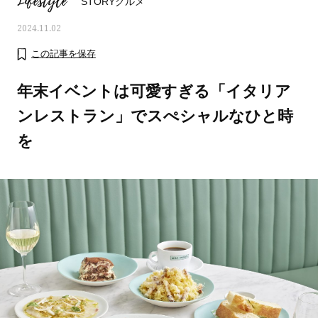
Lifestyle
STORYグルメ
2024.11.02
この記事を保存
年末イベントは可愛すぎる「イタリア
ンレストラン」でスぺシャルなひと時
を
ママとパパに贈る「ジェンダーレ
人気の40代髪型・ヘア
ス学」
タログ