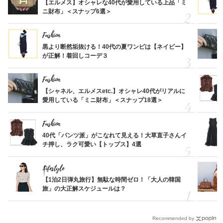
【エルメス】オシャレな40代が愛用している上品「ミ
ニ財布」＜スナップ6選＞
Fashion
黒より断然垢抜ける！40代の夏ワンピは【ネイビー】
が正解！着回しコーデ３
Fashion
【シャネル、エルメスetc.】オシャレ40代がリアルに
愛用している「ミニ財布」＜スナップ18選＞
Fashion
40代「パンツ派」がこなれて見える！大草直子さんイ
チ押し、ラク可愛い【トップス】4選
Lifestyle
【1泊2日弾丸旅行】無駄な時間ゼロ！「大人の韓国
旅」の大正解スケジュールは？
Recommended by