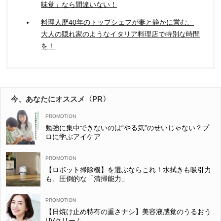
味覚」なら間違いない！
料理人歴40年のトップシェフが妻と静かに営む、
大人の隠れ家のようなイタリア料理店で特別な時間
を！
今、あなたにオススメ〈PR〉
勉強に集中できないのは“やる気”のせいじゃない？プ
ロに学ぶアイケア
【ロボット掃除機】を選ぶならこれ！水拭きも吸引力
も、圧倒的な「清掃能力」
【日焼け止め特有の重さナシ】美容液感覚のうるおう
UVクリーム