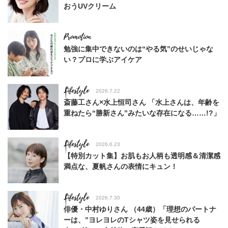
おうUVクリーム
勉強に集中できないのは“やる気”のせいじゃな
い？プロに学ぶアイケア
Lifestyle
2026.7.22
斎藤工さん×水上恒司さん 「水上さんは、年齢を
重ねたら“勝新さん”みたいな存在になる……!?」
Lifestyle
2026.6.23
【特別カット集】お肌もお人柄も透明感＆清潔感
満点な、夏帆さんの表情にキュン！
Lifestyle
2026.7.30
俳優・中村ゆりさん （44歳）「理想のパートナ
ーは、”ヨレヨレのTシャツ姿を見せられる