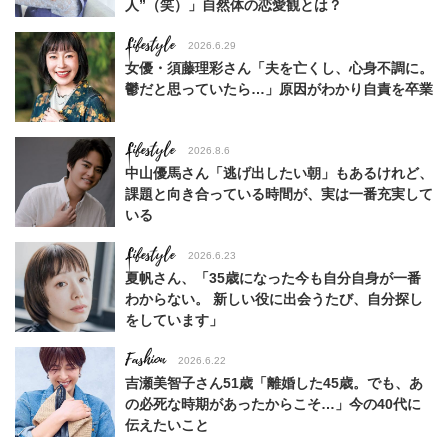
人”（笑）」自然体の恋愛観とは？
Lifestyle
2026.6.29
女優・須藤理彩さん「夫を亡くし、心身不調に。
鬱だと思っていたら…」原因がわかり自責を卒業
Lifestyle
2026.8.6
中山優馬さん「逃げ出したい朝」もあるけれど、
課題と向き合っている時間が、実は一番充実して
いる
Lifestyle
2026.6.23
夏帆さん、「35歳になった今も自分自身が一番
わからない。 新しい役に出会うたび、自分探し
をしています」
Fashion
2026.6.22
吉瀬美智子さん51歳「離婚した45歳。でも、あ
の必死な時期があったからこそ…」今の40代に
伝えたいこと