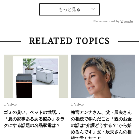
Fashion
2026.8.6
【40代コンサバ派】白Tシャツは「パール×ゴー
ルドアクセ」を合わせるのが正解！〈大野真理子
Recommended by
さん×佐藤佳菜子さん〉
Lifestyle
2026.7.29
RELATED TOPICS
「お若いですね」は褒め言葉？“若い＝美しい”と
錯覚させる社会の危うさ【上野千鶴子のジェンダ
ーレス連載22】
Lifestyle
2026.8.6
26年夏の【開運アクション】は”ひと拭き”習
慣！「金運アップ→トイレ、じゃあ底上げ運
は？」
Fashion
2026.6.12
Lifestyle
Lifestyle
中村ゆりさん「40代になり、やっと“仕事以外の
ゴミの臭い、ペットの世話…
梅宮アンナさん、父・辰夫さん
幸福感”に目が向いた」ライフスタイルも、服も
「夏の家事あるある悩み」をラ
の相続で学んだこと「親のお金
クにする話題の名品家電は？
の話は"介護どうする？"から始
めるんです」父・辰夫さんの相
Fashion
2026.7.16
続で学んだこと