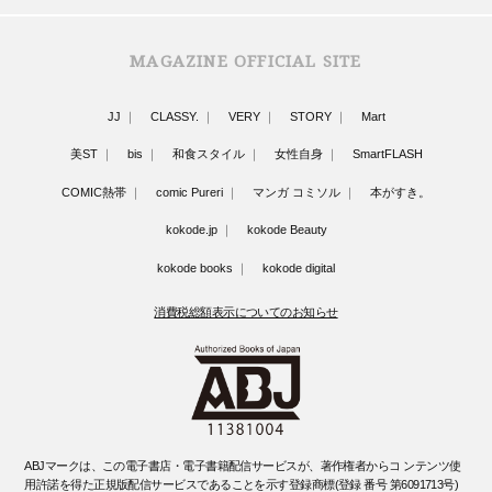
MAGAZINE OFFICIAL SITE
JJ
CLASSY.
VERY
STORY
Mart
美ST
bis
和食スタイル
女性自身
SmartFLASH
COMIC熱帯
comic Pureri
マンガ コミソル
本がすき。
kokode.jp
kokode Beauty
kokode books
kokode digital
消費税総額表示についてのお知らせ
ABJマークは、この電子書店・電子書籍配信サービスが、著作権者からコ ンテンツ使
用許諾を得た正規版配信サービスであることを示す登録商標(登録 番号 第6091713号)