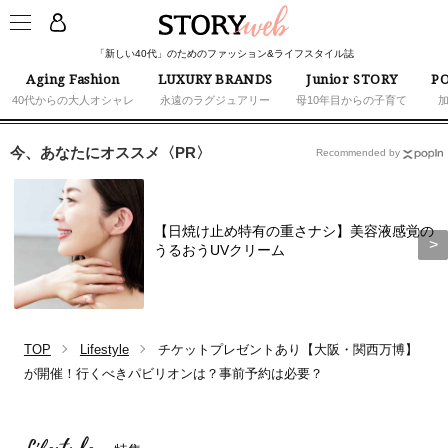
「新しい40代」のためのファッション&ライフスタイル誌
Aging Fashion
LUXURY BRANDS
Junior STORY
PO
40代からの大人オシャレ
永遠のラグジュアリー
母10年目からの子育て
今、あなたにオススメ〈PR〉
Recommended by
【日焼け止め特有の重さナシ】美容液感覚の
うるおうUVクリーム
TOP
Lifestyle
チケットプレゼントあり【大阪・関西万博】
が開催！行くべきパビリオンは？事前予約は必要？