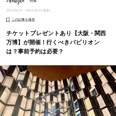
Lifestyle
特集
2025.04.19 （2025.04.21 更新）
この記事を保存
チケットプレゼントあり【大阪・関西
万博】が開催！行くべきパビリオン
は？事前予約は必要？
ママとパパに贈る「ジェンダーレ
人気の40代髪型・ヘア
ス学」
タログ