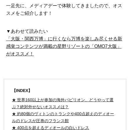
一足先に、メディアデーで体験してきましたので、オス
スメをご紹介します！
▼あわせて読みたい
「大阪・関西万博」に行くなら万博を楽しみ尽くせる新
感覚コンテンツが満載の星野リゾートの「OMO7大阪」
がオススメ！
【INDEX】
★ 世界160以上が参加の海外パビリオン、どうやって選
ぶ？絶対外せないオススメは？
★ 約80個のヴィトンのトランクや400点超えのディオー
ルのドレスが圧巻のフランス館
★ 400点を超えるディオールの白いドレス