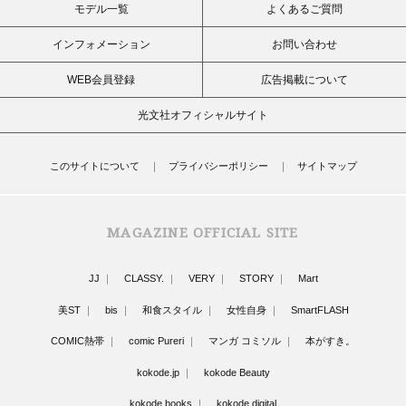
モデル一覧
よくあるご質問
インフォメーション
お問い合わせ
WEB会員登録
広告掲載について
光文社オフィシャルサイト
このサイトについて
プライバシーポリシー
サイトマップ
MAGAZINE OFFICIAL SITE
JJ
CLASSY.
VERY
STORY
Mart
美ST
bis
和食スタイル
女性自身
SmartFLASH
COMIC熱帯
comic Pureri
マンガ コミソル
本がすき。
kokode.jp
kokode Beauty
kokode books
kokode digital