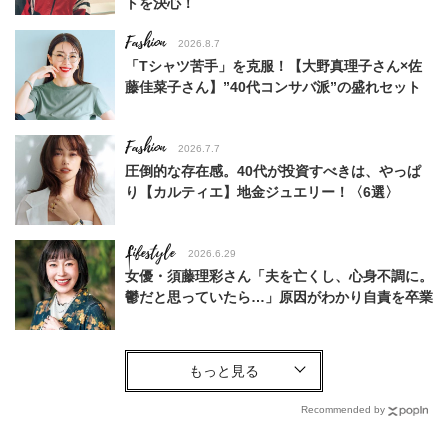
トを決心！
Fashion
2026.8.7
「Tシャツ苦手」を克服！【大野真理子さん×佐
藤佳菜子さん】”40代コンサバ派”の盛れセット
Fashion
2026.7.7
圧倒的な存在感。40代が投資すべきは、やっぱ
り【カルティエ】地金ジュエリー！〈6選〉
Lifestyle
2026.6.29
女優・須藤理彩さん「夫を亡くし、心身不調に。
鬱だと思っていたら…」原因がわかり自責を卒業
Lifestyle
2026.7.30
【特別カット集】中村ゆりさん やわらかな透明
感をまとう、自然体の美しさ
Recommended by