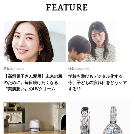
Fashion
2026.6.11
FEATURE
40代の夏に！考えなくてもきちんと見える【最
強セットアップ】4選
Beauty
2026.6.20
美髪YouTuber直伝！「雨のうねり・広がり」は
【朝のコーティング術】で1日中まとまる！
Fashion
2026.7.25
特集
Sponsored
特集
Sponsored
26年夏は「小ぶり」が大流行中！人と被らない
【高垣麗子さん愛用】未来の肌
学校も遊びもデジタル化する
【最旬かごバッグ】6選
のために。毎日続けたくなる
今、子どもの疲れ目をどうケア
〝美肌想い〟のUVクリーム
する!?
Fashion
2026.8.8
【ゴールドvsシルバー】どっち派？40代のシン
プル服が華やぐ！最旬「”元取れ”アクセサリー」
7選
Fashion
2026.6.28