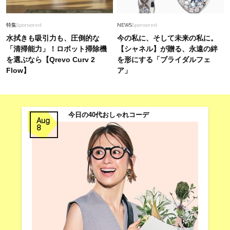
【40代】今だけ1万円以下！地味見えしない『夏
のきれいめトップス』5選
特集
Sponsored
NEWS
Sponsored
水拭きも吸引力も、圧倒的な
今の私に、そして未来の私に。
「清掃能力」！ロボット掃除機
【シャネル】が贈る、永遠の絆
を選ぶなら【Qrevo Curv 2
を形にする「ブライダルフェ
Flow】
ア」
今日の40代おしゃれコーデ
Aug
8