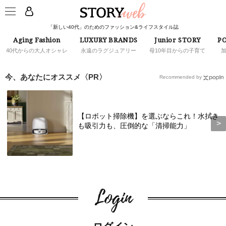
「新しい40代」のためのファッション&ライフスタイル誌
Aging Fashion
LUXURY BRANDS
Junior STORY
PO
40代からの大人オシャレ
永遠のラグジュアリー
母10年目からの子育て
今、あなたにオススメ〈PR〉
Recommended by
【ロボット掃除機】を選ぶならこれ！水拭き
も吸引力も、圧倒的な「清掃能力」
Login