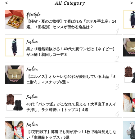
All Category
Lifestyle
【帰省・夏のご挨拶】で喜ばれる「ホテル手土産」14
選。〈価格別〉センスが伝わる逸品は？
Fashion
黒より断然垢抜ける！40代の夏ワンピは【ネイビー】
が正解！着回しコーデ３
Fashion
【エルメス】オシャレな40代が愛用している上品「ミ
ニ財布」＜スナップ6選＞
Fashion
40代「パンツ派」がこなれて見える！大草直子さんイ
チ押し、ラク可愛い【トップス】4選
Fashion
【1万円以下】薄着でも間が持つ！1枚で地味見えしな
い「主役級トップス」5選