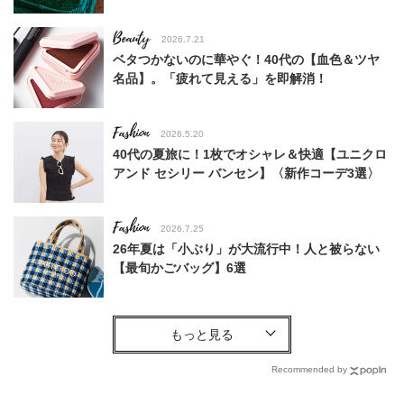
Beauty
2026.7.21
ベタつかないのに華やぐ！40代の【血色＆ツヤ
名品】。「疲れて見える」を即解消！
Fashion
2026.5.20
40代の夏旅に！1枚でオシャレ＆快適【ユニクロ
アンド セシリー バンセン】〈新作コーデ3選〉
Fashion
2026.7.25
26年夏は「小ぶり」が大流行中！人と被らない
【最旬かごバッグ】6選
Fashion
2026.7.21
〈miumiu、ロエベetc.〉40代、長い夏は【ハイ
ブラバッグ】に頼る！投資したい名品3選
Recommended by