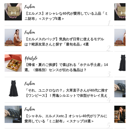
Fashion
【エルメス】オシャレな40代が愛用している上品「ミ
ニ財布」＜スナップ6選＞
Fashion
【エルメスのバッグ】気負わず日常に使えるモデル
は？蛯原友里さんと探す「最旬名品」4選
Lifestyle
【帰省・夏のご挨拶】で喜ばれる「ホテル手土産」14
選。〈価格別〉センスが伝わる逸品は？
Fashion
「それ、ユニクロなの？」大草直子さんが40代に推す
【ワンピース】！秀逸シルエットで体型がキレイ見え
Fashion
【シャネル、エルメスetc.】オシャレ40代がリアルに
愛用している「ミニ財布」＜スナップ18選＞