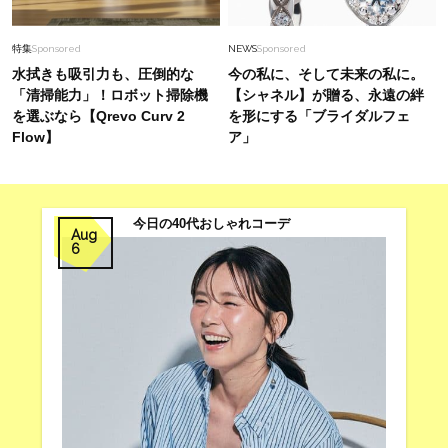
40代、翌朝の肌が見違える！夏の「ざらつき・
ごわつき」をケアする名品2選〈パック・ミス
特集
Sponsored
NEWS
Sponsored
ト〉
水拭きも吸引力も、圧倒的な
今の私に、そして未来の私に。
「清掃能力」！ロボット掃除機
【シャネル】が贈る、永遠の絆
を選ぶなら【Qrevo Curv 2
を形にする「ブライダルフェ
Flow】
ア」
今日の40代おしゃれコーデ
Aug
6