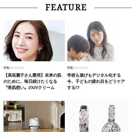
Fashion
2026.2.26
FEATURE
1万円台から探す【今どきピアス】40代が毎日着
けたい「地金ジュエリー」４選
Fashion
2026.7.21
日傘が使えない日に頼れるUVキャップ6選
【#Fumio名品】
Beauty
2026.6.14
特集
Sponsored
特集
Sponsored
【40代のヘアアレンジ】雨の日・暑い日にぴっ
【高垣麗子さん愛用】未来の肌
学校も遊びもデジタル化する
たりな「簡単まとめ髪」をマスター！
のために。毎日続けたくなる
今、子どもの疲れ目をどうケア
〝美肌想い〟のUVクリーム
する!?
Fashion
2026.7.5
【ワンピ選びに迷う40代へ】着るだけで体型が
きれいに見える『夏ワンピ』5選
Beauty
2026.8.5