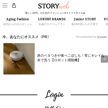
「新しい40代」のためのファッション&ライフスタイル誌
Aging Fashion
LUXURY BRANDS
Junior STORY
PO
40代からの大人オシャレ
永遠のラグジュアリー
母10年目からの子育て
今、あなたにオススメ〈PR〉
Recommended by
床のベタつきや食べこぼしも！常にキレイな
水で洗う【ロボット掃除機】
Login