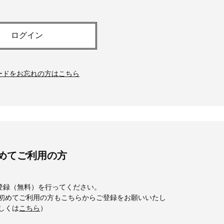
26年夏、石井美穂さん厳選の【美
【帰省・夏のご挨拶】で喜
白アイテム】10選！40代以上は朝
「ホテル手土産」14選。〈
晩の「即効集中ケア」に頼る！
別〉センスが伝わる逸品は
ログイン
Beauty
Lifestyle
「それどこの？」と褒められる！
【1泊2日弾丸旅行】無駄な
可愛すぎる【YSL】の新作「万能ク
ロ！「大人の韓国旅」の大
リーム」が夏のお守りに
ケジュールは？
ードをお忘れの方はこちら
Beauty
Lifestyle
40代、翌朝の肌が見違える！夏の
梅宮アンナさん、父・辰夫
「ざらつき・ごわつき」をケアす
相続で学んだこと「親のお
る名品2選〈パック・ミスト〉
は”介護どうする？”から始
です」父・辰夫さんの相続
Beauty
Lifestyle
だこと
40代の透明感を底上げ【毛穴ケ
〈元社長秘書〉内緒で教え
ア】名品3選！石井美穂さん「60本
盆の帰省手土産5選】東京で
めてご利用の方
以上愛用中」のものも
「また買ってきて」と喜ば
品
Beauty
Lifestyle
登録（無料）を行ってください。
「夕方から目力が落ちる…」40代
【特別カット集】中村ゆり
へ！石井美穂さんが推薦【名品ア
やわらかな透明感をまとう
bを初めてご利用の方もこちらからご登録をお願いいたし
イクリーム】3選
体の美しさ
詳しくは
こちら
）
Beauty
Lifestyle