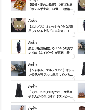
ばれる
【帰省・夏のご挨拶】で喜ばれる
【エルメス
価格
「ホテル手土産」14選。〈価格
用している
？
別〉センスが伝わる逸品は？
ナップ6選
Fashion
Fashion
時間ゼ
【エルメス】オシャレな40代が愛
黒より断然
正解ス
用している上品「ミニ財布」＜ス
ンピは【ネ
ナップ6選＞
しコーデ３
Fashion
Fashion
さんの
黒より断然垢抜ける！40代の夏ワ
【シャネル、
金の話
ンピは【ネイビー】が正解！着回
レ40代が
めるん
しコーデ３
「ミニ財布
で学ん
Fashion
Fashion
る【お
【シャネル、エルメスetc.】オシャ
「それ、ユ
買える
レ40代がリアルに愛用している
子さんが4
れる名
「ミニ財布」＜スナップ18選＞
ス】！秀逸
レイ見え
Fashion
Fashion
さん
「それ、ユニクロなの？」大草直
【エルメス
、自然
子さんが40代に推す【ワンピー
常に使える
ス】！秀逸シルエットで体型がキ
んと探す「
レイ見え
Fashion
Fashion