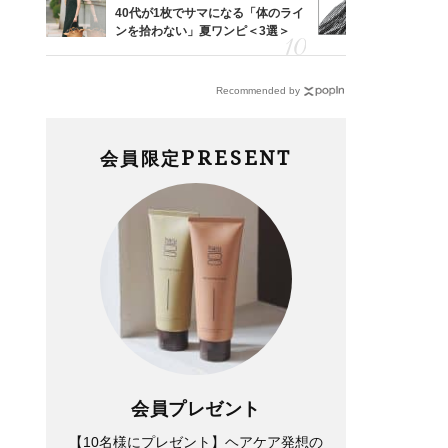
亡く
40代が1枚でサマになる「体のライ
40代は「
ってい
ンを拾わない」夏ワンピ＜3選＞
えの正解！
を卒業
【ドロスト
Recommended by
PRESENT
会員限定
会員プレゼント
【10名様にプレゼント】ヘアケア発想の