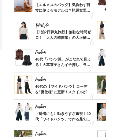
てから
【エルメスのバッグ】気負わず日
40代「パ
く」俳
常に使えるモデルは？蛯原友里さ
る！大草直
思い
んと探す「最旬名品」4選
可愛い【ト
Lifestyle
Fashion
摘出手
【1泊2日弾丸旅行】無駄な時間ゼ
40代の【
取って
ロ！「大人の韓国旅」の大正解ス
を”夏仕様
そんな
ケジュールは？
レイ見えす
い
Fashion
Fashion
カ月め
40代「パンツ派」がこなれて見え
〈帰省にも
結婚生
る！大草直子さんイチ押し、ラク
代「ワイド
可愛い【トップス】4選
【旅コーデ
Fashion
Fashion
拭き掃
40代の【ワイドパンツ】コーデ
40代が1
由は？
を”夏仕様”に更新！スタイルがキ
ンを拾わな
〉
レイ見えする〈コーデ3選〉
Fashion
Fashion
「53
〈帰省にも〉動きやすさ重視！40
『ジャケッ
婚のリ
代「ワイドパンツ」で作る最旬
正解！普通
でぶつ
【旅コーデ】の正解4選
えする【上
Fashion
Fashion