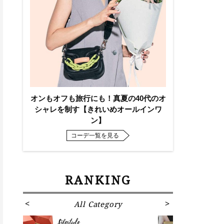
オンもオフも旅行にも！真夏の40代のオ
シャレを制す【きれいめオールインワ
ン】
コーデ一覧を見る
RANKING
All Category
Fa
Lifestyle
Fashion