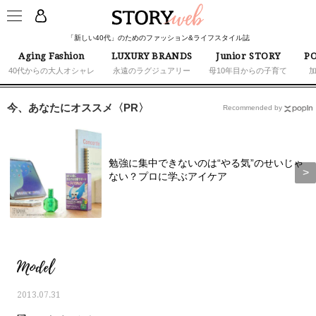
「新しい40代」のためのファッション&ライフスタイル誌
Aging Fashion
LUXURY BRANDS
Junior STORY
PO
40代からの大人オシャレ
永遠のラグジュアリー
母10年目からの子育て
今、あなたにオススメ〈PR〉
Recommended by
勉強に集中できないのは“やる気”のせいじゃ
ない？プロに学ぶアイケア
Model
2013.07.31