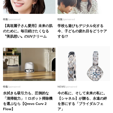
特集
Sponsored
特集
Sponsored
【高垣麗子さん愛用】未来の肌
学校も遊びもデジタル化する
のために。毎日続けたくなる
今、子どもの疲れ目をどうケア
〝美肌想い〟のUVクリーム
する!?
特集
Sponsored
NEWS
Sponsored
水拭きも吸引力も、圧倒的な
今の私に、そして未来の私に。
「清掃能力」！ロボット掃除機
【シャネル】が贈る、永遠の絆
を選ぶなら【Qrevo Curv 2
を形にする「ブライダルフェ
Flow】
ア」