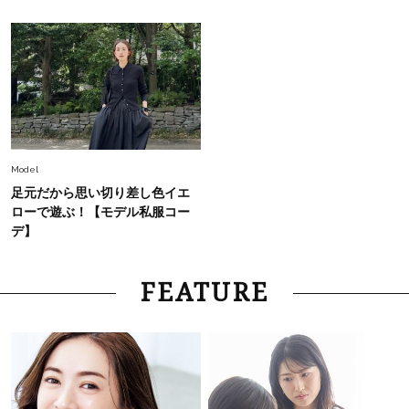
Fashion
2026.8.5
オシャレ40代の【ワンピ＆オールインワン】最
旬着こなし3選。地味見え回避のコツは「バッグ
選び」！
Fashion
2026.7.31
【40代のTシャツコーデ】超ビッグサイズ×きれ
Model
いめハーフパンツでモードに昇華
足元だから思い切り差し色イエ
ローで遊ぶ！【モデル私服コー
Fashion
デ】
2026.7.9
スタイリストが本気で推す！40代がほどよく華
やぐ【甘め黒アイテム】3選
FEATURE
Fashion
2026.7.25
26年夏は「小ぶり」が大流行中！人と被らない
【最旬かごバッグ】6選