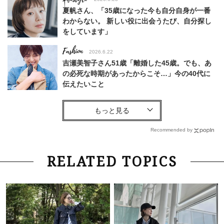
夏帆さん、「35歳になった今も自分自身が一番
わからない。 新しい役に出会うたび、自分探し
をしています」
Fashion
2026.6.22
吉瀬美智子さん51歳「離婚した45歳。でも、あ
の必死な時期があったからこそ…」今の40代に
伝えたいこと
Fashion
2026.8.6
【40代コンサバ派】白Tシャツは「パール×ゴー
ルドアクセ」を合わせるのが正解！〈大野真理子
Recommended by
さん×佐藤佳菜子さん〉
Lifestyle
2026.7.29
RELATED TOPICS
「お若いですね」は褒め言葉？“若い＝美しい”と
錯覚させる社会の危うさ【上野千鶴子のジェンダ
ーレス連載22】
Lifestyle
2026.7.29
「人間、役に立たなきゃ生きてちゃいかんか？」