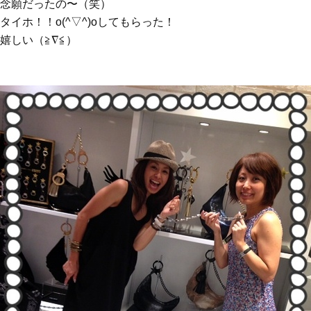
念願だったの〜（笑）
タイホ！！o(^▽^)oしてもらった！
嬉しい（≧∇≦）