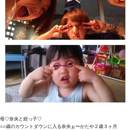
母♡奈央と姪っ子♡
○○歳のカウントダウンに入る奈央ぉ〜かたや２歳３ヶ月