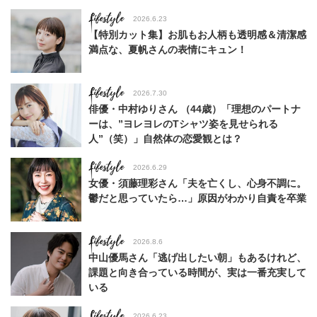
Lifestyle
2026.6.23
【特別カット集】お肌もお人柄も透明感＆清潔感
満点な、夏帆さんの表情にキュン！
Lifestyle
2026.7.30
俳優・中村ゆりさん （44歳）「理想のパートナ
ーは、”ヨレヨレのTシャツ姿を見せられる
人”（笑）」自然体の恋愛観とは？
Lifestyle
2026.6.29
女優・須藤理彩さん「夫を亡くし、心身不調に。
鬱だと思っていたら…」原因がわかり自責を卒業
Lifestyle
2026.8.6
中山優馬さん「逃げ出したい朝」もあるけれど、
課題と向き合っている時間が、実は一番充実して
いる
Lifestyle
2026.6.23