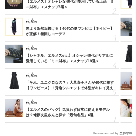
【エルメス】オシャレな40代が愛用している上品「ミ
ニ財布」＜スナップ6選＞
Fashion
黒より断然垢抜ける！40代の夏ワンピは【ネイビー】
が正解！着回しコーデ３
Fashion
【シャネル、エルメスetc.】オシャレ40代がリアルに
愛用している「ミニ財布」＜スナップ18選＞
Fashion
「それ、ユニクロなの？」大草直子さんが40代に推す
【ワンピース】！秀逸シルエットで体型がキレイ見え
Fashion
【エルメスのバッグ】気負わず日常に使えるモデル
は？蛯原友里さんと探す「最旬名品」4選
Recommended by