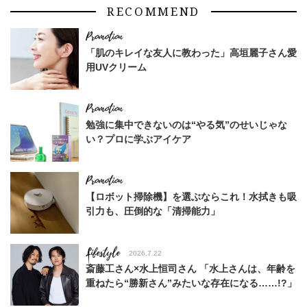
RECOMMEND
「肌のキレイな友人に教わった」高垣麗子さん愛
用UVクリーム
勉強に集中できないのは“やる気”のせいじゃな
い？プロに学ぶアイケア
【ロボット掃除機】を選ぶならこれ！水拭きも吸
引力も、圧倒的な「清掃能力」
Lifestyle
2026.7.22
斎藤工さん×水上恒司さん 「水上さんは、年齢を
重ねたら“勝新さん”みたいな存在になる……!?」