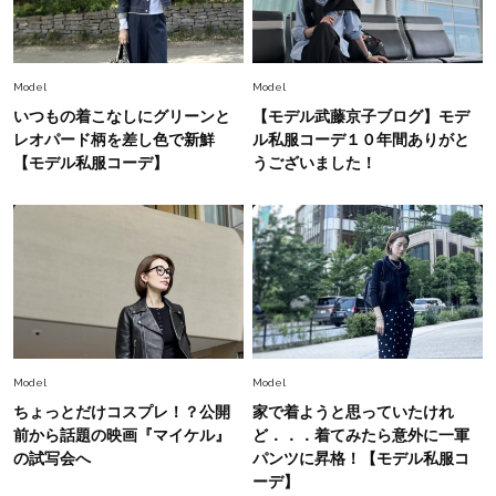
上野千鶴子先生が問い直す“理想の老後”の呪縛
【ジェンダー連載23】
Lifestyle
2026.8.6
Model
Model
26年夏の【開運アクション】は”ひと拭き”習
いつもの着こなしにグリーンと
【モデル武藤京子ブログ】モデ
慣！「金運アップ→トイレ、じゃあ底上げ運
レオパード柄を差し色で新鮮
ル私服コーデ１０年間ありがと
は？」
【モデル私服コーデ】
うございました！
Fashion
2026.6.12
中村ゆりさん「40代になり、やっと“仕事以外の
幸福感”に目が向いた」ライフスタイルも、服も
Fashion
2026.7.16
白黒でもこんなに華やぐ！40代、夏の「甘めト
ップス×パンツ」コーデ〈3選〉
Model
Model
ちょっとだけコスプレ！？公開
家で着ようと思っていたけれ
Fashion
前から話題の映画『マイケル』
ど．．．着てみたら意外に一軍
2026.5.29
40代の夏通勤はこれ１着！「きちんと感」も
の試写会へ
パンツに昇格！【モデル私服コ
「オシャレ」も整うトレンドトップス〈4選〉
ーデ】