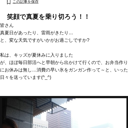
この記事を保存
笑顔で真夏を乗り切ろう！！
皆さん
真夏日があったり、雷雨がきたり…
と、変な天気ですがいかがお過ごしですか?
私は、キッズが夏休みに入りました
が、ほぼ毎日部活へと早朝から出かけて行くので、お弁当作り
にお休みは無し…消費の早い氷をガンガン作って～と、いった
日々を送っています(^_^)
ママとパパに贈る「ジェンダーレ
人気の40代髪型・ヘア
ス学」
タログ