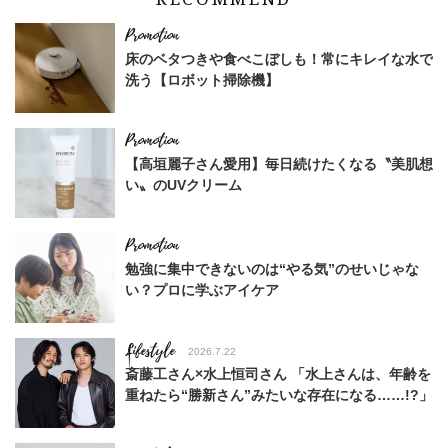
床のベタつきや食べこぼしも！常にキレイな水で
洗う【ロボット掃除機】
【高垣麗子さん愛用】毎日続けたくなる〝美肌想
い〟のUVクリーム
勉強に集中できないのは“やる気”のせいじゃな
い？プロに学ぶアイケア
Lifestyle
2026.7.22
斎藤工さん×水上恒司さん 「水上さんは、年齢を
重ねたら“勝新さん”みたいな存在になる……!?」