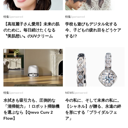
特集
Sponsored
特集
Sponsored
【高垣麗子さん愛用】未来の肌
学校も遊びもデジタル化する
のために。毎日続けたくなる
今、子どもの疲れ目をどうケア
〝美肌想い〟のUVクリーム
する!?
特集
Sponsored
NEWS
Sponsored
水拭きも吸引力も、圧倒的な
今の私に、そして未来の私に。
「清掃能力」！ロボット掃除機
【シャネル】が贈る、永遠の絆
を選ぶなら【Qrevo Curv 2
を形にする「ブライダルフェ
Flow】
ア」