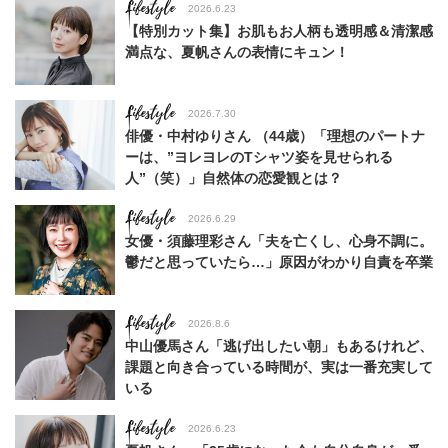
Lifestyle
2026.6.23
【特別カット集】お肌もお人柄も透明感＆清潔感
満点な、夏帆さんの表情にキュン！
Lifestyle
2026.7.30
俳優・中村ゆりさん （44歳）「理想のパートナ
ーは、”ヨレヨレのTシャツ姿を見せられる
人”（笑）」自然体の恋愛観とは？
Lifestyle
2026.6.29
女優・須藤理彩さん「夫を亡くし、心身不調に。
鬱だと思っていたら…」原因がわかり自責を卒業
Lifestyle
2026.8.6
中山優馬さん「逃げ出したい朝」もあるけれど、
課題と向き合っている時間が、実は一番充実して
いる
Lifestyle
2026.6.23