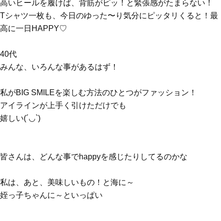
高いヒールを履けば、背筋がピッ！と緊張感がたまらない！
Tシャツ一枚も、今日のゆった〜り気分にピッタリくると！最
高に一日HAPPY♡
40代
みんな、いろんな事があるはず！
私がBIG SMILEを楽しむ方法のひとつがファッション！
アイラインが上手く引けただけでも
嬉しい(´◡`)
皆さんは、どんな事でhappyを感じたりしてるのかな
私は、あと、美味しいもの！と海に～
姪っ子ちゃんに～といっぱい