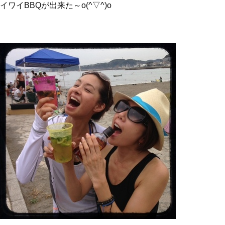
イワイBBQが出来た～o(^▽^)o