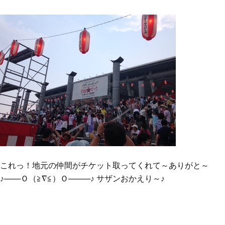
これっ！地元の仲間がチケット取ってくれて～ありがと～
♪───Ｏ（≧∇≦）Ｏ────♪ サザンおかえり～♪