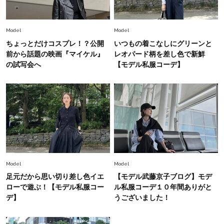
【ジェンダー連載23】
Lifestyle
2026.8.6
Model
Model
26年夏の【開運アクション】は”ひと拭き”習
ちょっとだけコスプレ！？公開
いつもの着こなしにグリーンと
慣！「金運アップ→トイレ、じゃあ底上げ運
前から話題の映画『マイケル』
レオパード柄を差し色で新鮮
は？」
の試写会へ
【モデル私服コーデ】
Fashion
2026.6.12
中村ゆりさん「40代になり、やっと“仕事以外の
幸福感”に目が向いた」ライフスタイルも、服も
Fashion
2026.7.16
白黒でもこんなに華やぐ！40代、夏の「甘めト
ップス×パンツ」コーデ〈3選〉
Model
Model
足元だから思い切り差し色イエ
【モデル武藤京子ブログ】モデ
Fashion
ローで遊ぶ！【モデル私服コー
ル私服コーデ１０年間ありがと
2026.5.29
40代の夏通勤はこれ１着！「きちんと感」も
デ】
うございました！
「オシャレ」も整うトレンドトップス〈4選〉