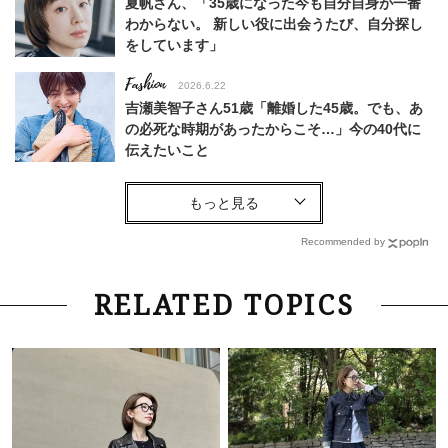
夏帆さん、「35歳になった今も自分自身が一番
わからない。 新しい役に出会うたび、自分探し
をしています」
Fashion
2026.6.22
吉瀬美智子さん51歳「離婚した45歳。でも、あ
の必死な時期があったからこそ…」今の40代に
伝えたいこと
Fashion
2026.8.6
【40代コンサバ派】白Tシャツは「パール×ゴー
ルドアクセ」を合わせるのが正解！〈大野真理子
Recommended by
さん×佐藤佳菜子さん〉
Lifestyle
2026.7.29
RELATED TOPICS
「お若いですね」は褒め言葉？“若い＝美しい”と
錯覚させる社会の危うさ【上野千鶴子のジェンダ
ーレス連載22】
Lifestyle
2026.7.29
「人間、役に立たなきゃ生きてちゃいかんか？」
上野千鶴子先生が問い直す“理想の老後”の呪縛