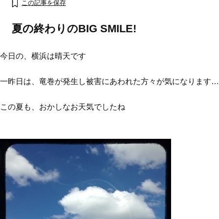
この記事を保存
夏の終わりのBIG SMILE!
今日の、横浜は晴天です
一昨日は、竜巻が発生し被害にあわれた方々が気になります…
この夏も、おかしなお天気でしたね
おすす
ママとパパに贈る「ジェンダーレ
人気の40代髪型・ヘア
ス学」
タログ