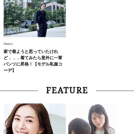
Fashion
2026.6.26
初夏はこれさえあれば！40代は【淡色ワンピ】
で即涼しげ＆上品見え〈3選〉
Fashion
2026.8.5
Model
オシャレ40代の【ワンピ＆オールインワン】最
家で着ようと思っていたけれ
旬着こなし3選。地味見え回避のコツは「バッグ
ど．．．着てみたら意外に一軍
選び」！
パンツに昇格！【モデル私服コ
Fashion
ーデ】
2026.7.31
【40代のTシャツコーデ】超ビッグサイズ×きれ
いめハーフパンツでモードに昇華
FEATURE
Fashion
2026.6.25
毎日忙しい40代が頼れる！無難に見えない【ひ
とくせ黒ワンピ】〈5選〉