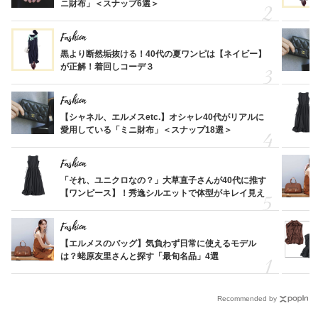
ニ財布」＜スナップ6選＞
Fashion
黒より断然垢抜ける！40代の夏ワンピは【ネイビー】
が正解！着回しコーデ３
Fashion
【シャネル、エルメスetc.】オシャレ40代がリアルに
愛用している「ミニ財布」＜スナップ18選＞
Fashion
「それ、ユニクロなの？」大草直子さんが40代に推す
【ワンピース】！秀逸シルエットで体型がキレイ見え
Fashion
【エルメスのバッグ】気負わず日常に使えるモデル
は？蛯原友里さんと探す「最旬名品」4選
Recommended by