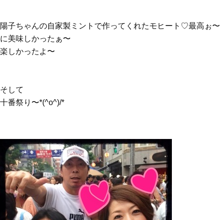
陽子ちゃんの自家製ミントで作ってくれたモヒート♡最高ぉ〜
に美味しかったぁ〜
楽しかったよ〜
そして
十番祭り〜*(^o^)/*