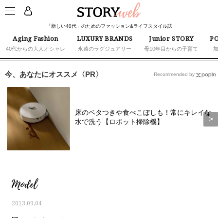
「新しい40代」のためのファッション&ライフスタイル誌
Aging Fashion
LUXURY BRANDS
Junior STORY
PO
40代からの大人オシャレ
永遠のラグジュアリー
母10年目からの子育て
今、あなたにオススメ〈PR〉
Recommended by
床のベタつきや食べこぼしも！常にキレイな
水で洗う【ロボット掃除機】
Model
2013.09.04