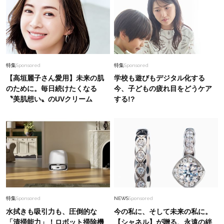
特集
Sponsored
特集
Sponsored
【高垣麗子さん愛用】未来の肌
学校も遊びもデジタル化する
のために。毎日続けたくなる
今、子どもの疲れ目をどうケア
〝美肌想い〟のUVクリーム
する!?
特集
Sponsored
NEWS
Sponsored
水拭きも吸引力も、圧倒的な
今の私に、そして未来の私に。
「清掃能力」！ロボット掃除機
【シャネル】が贈る、永遠の絆