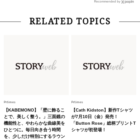
Recommended by
さん×佐藤佳菜子さん〉
Lifestyle
2026.7.29
RELATED TOPICS
「お若いですね」は褒め言葉？“若い＝美しい”と
錯覚させる社会の危うさ【上野千鶴子のジェンダ
ーレス連載22】
Lifestyle
2026.8.6
26年夏の【開運アクション】は”ひと拭き”習
慣！「金運アップ→トイレ、じゃあ底上げ運
は？」
Fashion
2026.6.12
中村ゆりさん「40代になり、やっと“仕事以外の
幸福感”に目が向いた」ライフスタイルも、服も
Prtimes
Prtimes
【KABEMONO】「壁に飾るこ
【Cath Kidston】新作Tシャツ
Fashion
とで、美しく整う。」三面鏡の
が7月10日（金）発売！
2026.7.16
機能性と、やわらかな曲線美を
「Button Rose」総柄プリントT
白黒でもこんなに華やぐ！40代、夏の「甘めト
ひとつに。毎日向き合う時間
シャツが初登場！
ップス×パンツ」コーデ〈3選〉
を、少しだけ特別にするラウン