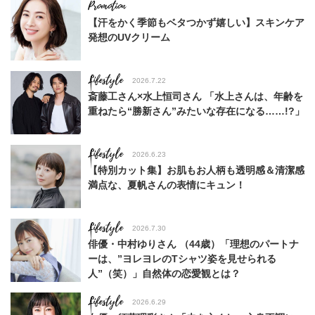
【汗をかく季節もベタつかず嬉しい】スキンケア
発想のUVクリーム
Lifestyle
2026.7.22
斎藤工さん×水上恒司さん 「水上さんは、年齢を
重ねたら“勝新さん”みたいな存在になる……!?」
Lifestyle
2026.6.23
【特別カット集】お肌もお人柄も透明感＆清潔感
満点な、夏帆さんの表情にキュン！
Lifestyle
2026.7.30
俳優・中村ゆりさん （44歳）「理想のパートナ
ーは、”ヨレヨレのTシャツ姿を見せられる
人”（笑）」自然体の恋愛観とは？
Lifestyle
2026.6.29