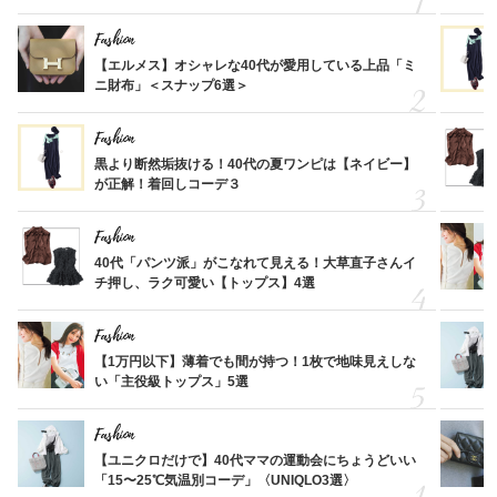
Fashion
【エルメス】オシャレな40代が愛用している上品「ミ
ニ財布」＜スナップ6選＞
Fashion
黒より断然垢抜ける！40代の夏ワンピは【ネイビー】
が正解！着回しコーデ３
Fashion
40代「パンツ派」がこなれて見える！大草直子さんイ
チ押し、ラク可愛い【トップス】4選
Fashion
【1万円以下】薄着でも間が持つ！1枚で地味見えしな
い「主役級トップス」5選
Fashion
【ユニクロだけで】40代ママの運動会にちょうどいい
「15〜25℃気温別コーデ」〈UNIQLO3選〉