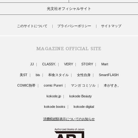
光文社オフィシャルサイト
このサイトについて
プライバシーポリシー
サイトマップ
MAGAZINE OFFICIAL SITE
JJ
CLASSY.
VERY
STORY
Mart
美ST
bis
和食スタイル
女性自身
SmartFLASH
COMIC熱帯
comic Pureri
マンガ コミソル
本がすき。
kokode.jp
kokode Beauty
kokode books
kokode digital
消費税総額表示についてのお知らせ