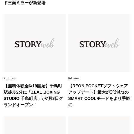
ド三面ミラーが新登場
Fashion
2026.5.29
40代の夏通勤はこれ１着！「きちんと感」も
「オシャレ」も整うトレンドトップス〈4選〉
Fashion
2026.5.29
今、40代の「メガネ＆サングラス」のトレンド
に更新あり！“黒ぶち以外”が新定番に
Fashion
2026.8.5
オシャレ40代の【ワンピ＆オールインワン】最
Prtimes
Prtimes
旬着こなし3選。地味見え回避のコツは「バッグ
【無料体験会6/19開始】千鳥町
【REON POCKETソフトウェア
選び」！
駅徒歩2分に「ZEAL BOXING
アップデート】最大2℃低減*1の
STUDIO 千鳥町店」が7月3日グ
SMART COOLモードをより手軽
Fashion
2026.7.31
ランドオープン！
に
【40代のTシャツコーデ】超ビッグサイズ×きれ
いめハーフパンツでモードに昇華