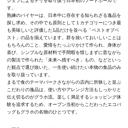
シェフによるデリを取り扱う日本初のフードホールで
す。
熟練のバイヤーは、日本中に存在する知られざる逸品を
探し求め、その中でも原則として１カテゴリーにつき最
も美味しいと評価した1品だけを並べる「ベストオブベ
スト」の品を揃えています。群を抜いておいしいことは
もちろんのこと、愛情をたっぷりかけて作られ、身体が
喜び、シンプルな原材料で手間暇を惜しまずに昔ながら
の製法で作られた「未来へ残すべき」もの、などといっ
た観点で選び抜いた、一生使い続けたい本物の食品のみ
を取り扱っています。
まるで食のテーマパークさながらの店内に所狭しと並ぶ
こだわりの逸品は、使い方やアレンジ方法もしっかりと
伝え切るのがグラホ流。楽しく満足するショッピング体
験を追求するため、オープン当初からこだわったエコバ
ッグもグラホの名物のひとつです。