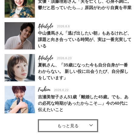
女優・須藤理彩さん「夫を亡くし、心身不調に。
鬱だと思っていたら…」原因がわかり自責を卒業
Lifestyle
2026.8.6
中山優馬さん「逃げ出したい朝」もあるけれど、
課題と向き合っている時間が、実は一番充実して
いる
Lifestyle
2026.6.23
夏帆さん、「35歳になった今も自分自身が一番
わからない。 新しい役に出会うたび、自分探し
をしています」
Fashion
2026.6.22
吉瀬美智子さん51歳「離婚した45歳。でも、あ
の必死な時期があったからこそ…」今の40代に
伝えたいこと
Fashion
2026.8.6
【40代コンサバ派】白Tシャツは「パール×ゴー
ルドアクセ」を合わせるのが正解！〈大野真理子