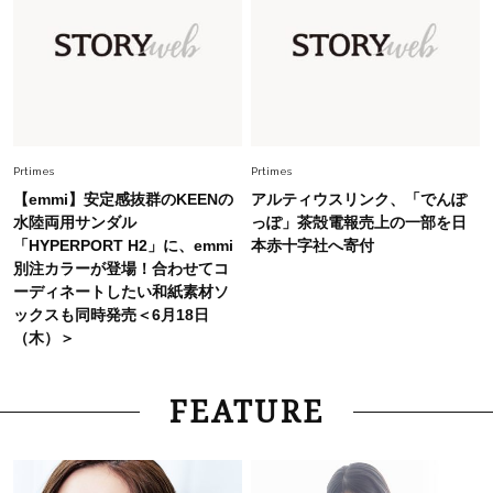
Fashion
2026.7.9
スタイリストが本気で推す！40代がほどよく華
やぐ【甘め黒アイテム】3選
Fashion
2026.7.25
26年夏は「小ぶり」が大流行中！人と被らない
【最旬かごバッグ】6選
Prtimes
Prtimes
【emmi】安定感抜群のKEENの
アルティウスリンク、「でんぽ
水陸両用サンダル
っぽ」茶殻電報売上の一部を日
「HYPERPORT H2」に、emmi
本赤十字社へ寄付
別注カラーが登場！合わせてコ
ーディネートしたい和紙素材ソ
ックスも同時発売＜6月18日
（木）＞
FEATURE