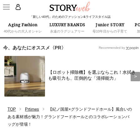
「新しい40代」のためのファッション&ライフスタイル誌
Aging Fashion
LUXURY BRANDS
Junior STORY
PO
40代からの大人オシャレ
永遠のラグジュアリー
母10年目からの子育て
今、あなたにオススメ〈PR〉
Recommended by
【ロボット掃除機】を選ぶならこれ！水拭き
も吸引力も、圧倒的な「清掃能力」
TOP
Prtimes
【紀ノ国屋×グランドフードホール】風合いの
ある素材感が魅力！グランドフードホールとのコラボレーションバ
ッグが登場！