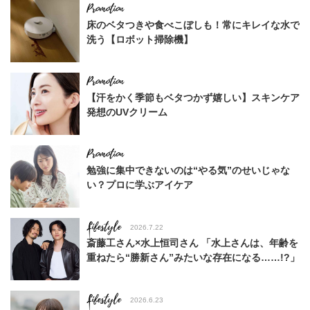
床のベタつきや食べこぼしも！常にキレイな水で
洗う【ロボット掃除機】
【汗をかく季節もベタつかず嬉しい】スキンケア
発想のUVクリーム
勉強に集中できないのは“やる気”のせいじゃな
い？プロに学ぶアイケア
Lifestyle
2026.7.22
斎藤工さん×水上恒司さん 「水上さんは、年齢を
重ねたら“勝新さん”みたいな存在になる……!?」
Lifestyle
2026.6.23