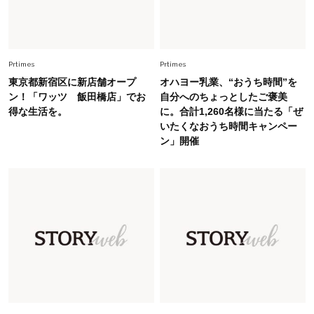
Lifestyle
2026.8.6
26年夏の【開運アクション】は”ひと拭き”習
慣！「金運アップ→トイレ、じゃあ底上げ運
Prtimes
Prtimes
は？」
東京都新宿区に新店舗オープ
オハヨー乳業、“おうち時間”を
Fashion
ン！「ワッツ 飯田橋店」でお
自分へのちょっとしたご褒美
2026.6.12
得な生活を。
に。合計1,260名様に当たる「ぜ
中村ゆりさん「40代になり、やっと“仕事以外の
いたくなおうち時間キャンペー
幸福感”に目が向いた」ライフスタイルも、服も
ン」開催
Fashion
2026.7.16
白黒でもこんなに華やぐ！40代、夏の「甘めト
ップス×パンツ」コーデ〈3選〉
Fashion
2026.5.29
40代の夏通勤はこれ１着！「きちんと感」も
「オシャレ」も整うトレンドトップス〈4選〉