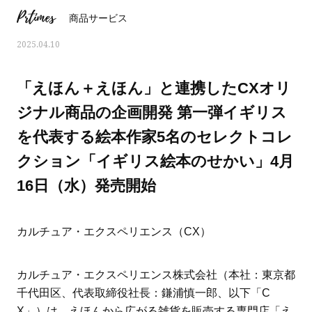
Prtimes
商品サービス
2025.04.10
「えほん＋えほん」と連携したCXオリ
ジナル商品の企画開発 第一弾イギリス
を代表する絵本作家5名のセレクトコレ
クション「イギリス絵本のせかい」4月
16日（水）発売開始
カルチュア・エクスペリエンス（CX）
おすす
ママとパパに贈る「ジェンダーレ
人気の40代髪型・ヘア
ス学」
タログ
カルチュア・エクスペリエンス株式会社（本社：東京都
千代田区、代表取締役社長：鎌浦慎一郎、以下「C
X」）は、えほんから広がる雑貨を販売する専門店「え