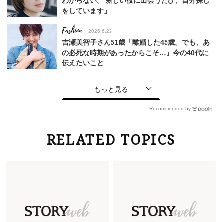
わからない。 新しい役に出会うたび、自分探し
をしています」
Fashion
2026.6.22
吉瀬美智子さん51歳「離婚した45歳。でも、あ
の必死な時期があったからこそ…」今の40代に
伝えたいこと
Fashion
2026.8.6
【40代コンサバ派】白Tシャツは「パール×ゴー
ルドアクセ」を合わせるのが正解！〈大野真理子
Recommended by
さん×佐藤佳菜子さん〉
Lifestyle
2026.7.29
RELATED TOPICS
「お若いですね」は褒め言葉？“若い＝美しい”と
錯覚させる社会の危うさ【上野千鶴子のジェンダ
ーレス連載22】
Lifestyle
2026.7.29
「人間、役に立たなきゃ生きてちゃいかんか？」
上野千鶴子先生が問い直す“理想の老後”の呪縛
【ジェンダー連載23】