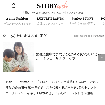
「新しい40代」のためのファッション&ライフスタイル誌
Aging Fashion
LUXURY BRANDS
Junior STORY
PO
40代からの大人オシャレ
永遠のラグジュアリー
母10年目からの子育て
今、あなたにオススメ〈PR〉
Recommended by
勉強に集中できないのは“やる気”のせいじゃ
ない？プロに学ぶアイケア
TOP
Prtimes
「えほん＋えほん」と連携したCXオリジナル
商品の企画開発 第一弾イギリスを代表する絵本作家5名のセレクト
コレクション「イギリス絵本のせかい」4月16日（水）発売開始