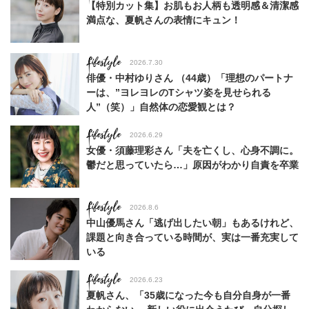
【特別カット集】お肌もお人柄も透明感＆清潔感
満点な、夏帆さんの表情にキュン！
Lifestyle
2026.7.30
俳優・中村ゆりさん （44歳）「理想のパートナ
ーは、”ヨレヨレのTシャツ姿を見せられる
人”（笑）」自然体の恋愛観とは？
Lifestyle
2026.6.29
女優・須藤理彩さん「夫を亡くし、心身不調に。
鬱だと思っていたら…」原因がわかり自責を卒業
Lifestyle
2026.8.6
中山優馬さん「逃げ出したい朝」もあるけれど、
課題と向き合っている時間が、実は一番充実して
いる
Lifestyle
2026.6.23
夏帆さん、「35歳になった今も自分自身が一番