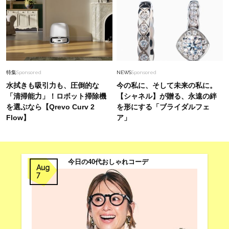
特集
Sponsored
NEWS
Sponsored
水拭きも吸引力も、圧倒的な
今の私に、そして未来の私に。
「清掃能力」！ロボット掃除機
【シャネル】が贈る、永遠の絆
を選ぶなら【Qrevo Curv 2
を形にする「ブライダルフェ
Flow】
ア」
今日の40代おしゃれコーデ
Aug
7