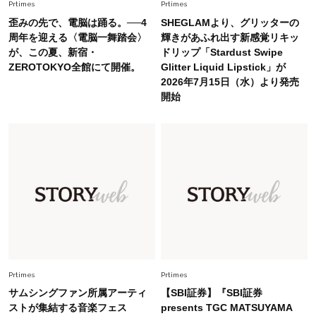
Fashion
Prtimes
Prtimes
2026.6.26
初夏はこれさえあれば！40代は【淡色ワンピ】
歪みの先で、電脳は踊る。──4
SHEGLAMより、グリッターの
で即涼しげ＆上品見え〈3選〉
周年を迎える〈電脳一舞踏会〉
輝きがあふれ出す新感覚リキッ
が、この夏、新宿・
ドリップ「Stardust Swipe
ZEROTOKYO全館にて開催。
Glitter Liquid Lipstick」が
Fashion
2026.8.5
2026年7月15日（水）より発売
オシャレ40代の【ワンピ＆オールインワン】最
開始
旬着こなし3選。地味見え回避のコツは「バッグ
選び」！
Fashion
2026.7.31
【40代のTシャツコーデ】超ビッグサイズ×きれ
いめハーフパンツでモードに昇華
Fashion
2026.6.25
毎日忙しい40代が頼れる！無難に見えない【ひ
とくせ黒ワンピ】〈5選〉
Prtimes
Prtimes
サムシングファン所属アーティ
【SBI証券】『SBI証券
ストが集結する音楽フェス
presents TGC MATSUYAMA