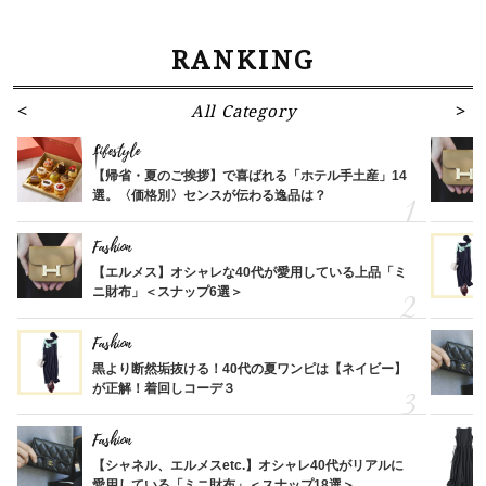
RANKING
All Category
Lifestyle
【帰省・夏のご挨拶】で喜ばれる「ホテル手土産」14
選。〈価格別〉センスが伝わる逸品は？
Fashion
【エルメス】オシャレな40代が愛用している上品「ミ
ニ財布」＜スナップ6選＞
Fashion
黒より断然垢抜ける！40代の夏ワンピは【ネイビー】
が正解！着回しコーデ３
Fashion
【シャネル、エルメスetc.】オシャレ40代がリアルに
愛用している「ミニ財布」＜スナップ18選＞