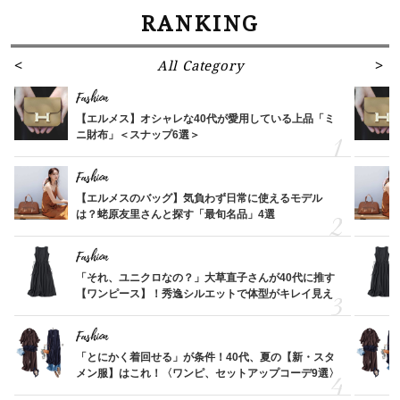
RANKING
All Category
Fashion
【エルメス】オシャレな40代が愛用している上品「ミ
ニ財布」＜スナップ6選＞
Fashion
【エルメスのバッグ】気負わず日常に使えるモデル
は？蛯原友里さんと探す「最旬名品」4選
Fashion
「それ、ユニクロなの？」大草直子さんが40代に推す
【ワンピース】！秀逸シルエットで体型がキレイ見え
Fashion
「とにかく着回せる」が条件！40代、夏の【新・スタ
メン服】はこれ！〈ワンピ、セットアップコーデ9選〉