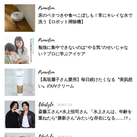
床のベタつきや食べこぼしも！常にキレイな水で
洗う【ロボット掃除機】
勉強に集中できないのは“やる気”のせいじゃな
い？プロに学ぶアイケア
【高垣麗子さん愛用】毎日続けたくなる〝美肌想
い〟のUVクリーム
Lifestyle
2026.7.22
斎藤工さん×水上恒司さん 「水上さんは、年齢を
重ねたら“勝新さん”みたいな存在になる……!?」
Lifestyle
2026.6.23