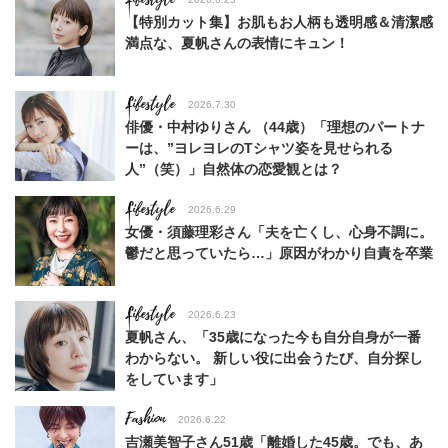
【特別カット集】お肌もお人柄も透明感＆清潔感
満点な、夏帆さんの表情にキュン！
Lifestyle
2026.7.30
俳優・中村ゆりさん （44歳）「理想のパートナ
ーは、”ヨレヨレのTシャツ姿を見せられる
人”（笑）」自然体の恋愛観とは？
Lifestyle
2026.6.29
女優・須藤理彩さん「夫を亡くし、心身不調に。
鬱だと思っていたら…」原因がわかり自責を卒業
Lifestyle
2026.6.23
夏帆さん、「35歳になった今も自分自身が一番
わからない。 新しい役に出会うたび、自分探し
をしています」
Fashion
2026.6.22
吉瀬美智子さん51歳「離婚した45歳。でも、あ