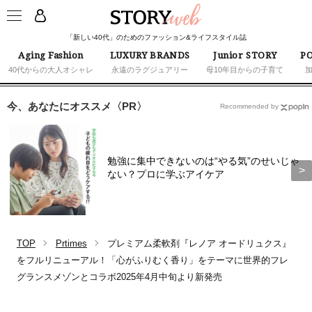
「新しい40代」のためのファッション&ライフスタイル誌
Aging Fashion
LUXURY BRANDS
Junior STORY
PO
40代からの大人オシャレ
永遠のラグジュアリー
母10年目からの子育て
今、あなたにオススメ〈PR〉
Recommended by
勉強に集中できないのは“やる気”のせいじゃ
ない？プロに学ぶアイケア
TOP
Prtimes
プレミアム柔軟剤『レノア オードリュクス』
をフルリニューアル！「心がふりむく香り」をテーマに世界的フレ
グランスメゾンとコラボ2025年4月中旬より新発売