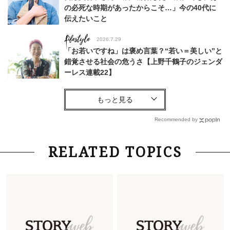
の必死な時期があったからこそ…」今の40代に
伝えたいこと
Lifestyle
2026.7.29
「お若いですね」は褒め言葉？“若い＝美しい”と
錯覚させる社会の危うさ【上野千鶴子のジェンダ
ーレス連載22】
Lifestyle
2026.5.22
梅宮アンナさん 電撃婚から1年、家族の価値観
を育み中「理想の暮らしよりも今の心地よさを選
Recommended by
んだ」
Fashion
2026.6.12
RELATED TOPICS
中村ゆりさん「40代になり、やっと“仕事以外の
幸福感”に目が向いた」ライフスタイルも、服も
Fashion
2026.7.16
白黒でもこんなに華やぐ！40代、夏の「甘めト
ップス×パンツ」コーデ〈3選〉