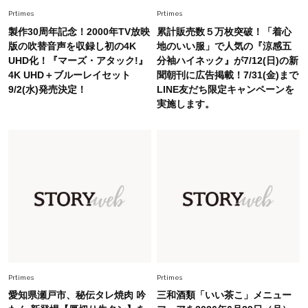
Fashion
Prtimes
Prtimes
2026.7.9
スタイリストが本気で推す！40代がほどよく華
製作30周年記念！2000年TV放映
累計販売数５万枚突破！「着心
やぐ【甘め黒アイテム】3選
版の吹替音声を収録し初の4K
地のいい服」で人気の『涼感五
UHD化！『マーズ・アタック!』
分袖ハイネック』が7/12(日)の新
4K UHD＋ブルーレイセット
聞朝刊に広告掲載！7/31(金)まで
Fashion
2026.7.25
9/2(水)発売決定！
LINE友だち限定キャンペーンを
26年夏は「小ぶり」が大流行中！人と被らない
実施します。
【最旬かごバッグ】6選
Fashion
2026.7.26
【猛暑でもきれい見え】40代が手放せない「黒
ワンピ」5選
Fashion
2026.7.2
【40代夏コーデ】猛暑でも快適＆上品に！体型
カバーも叶う厳選アイテム〈13選〉
Prtimes
Prtimes
愛知県瀬戸市、秘伝タレ焼肉 吟
三和酒類「いい茶こ」メニュー