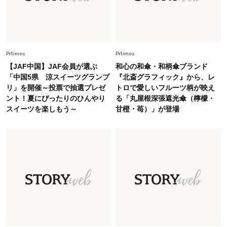
Fashion
2026.5.29
40代の夏通勤はこれ１着！「きちんと感」も
「オシャレ」も整うトレンドトップス〈4選〉
Prtimes
Prtimes
【JAF中国】JAF会員が選ぶ
和心の和傘・和柄傘ブランド
Fashion
「中国5県 涼スイーツグランプ
『北斎グラフィック』から、レ
2026.6.26
リ」を開催～投票で抽選プレゼ
トロで愛しいフルーツ柄が映え
初夏はこれさえあれば！40代は【淡色ワンピ】
ント！夏にぴったりのひんやり
る「丸屋根深張遮光傘（檸檬・
で即涼しげ＆上品見え〈3選〉
スイーツを楽しもう～
甘橙・苺）」が登場
Fashion
2026.7.31
【40代のTシャツコーデ】超ビッグサイズ×きれ
いめハーフパンツでモードに昇華
Fashion
2026.6.25
毎日忙しい40代が頼れる！無難に見えない【ひ
とくせ黒ワンピ】〈5選〉