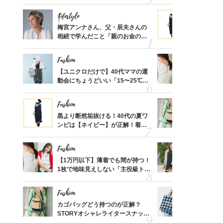
セン】〈新作コーデ3選〉
温別コーデ」
Lifestyle
Fashion
って始
梅宮アンナさん、父・辰夫さんの
黒より断然
えて、
相続で学んだこと「親のお金の話
ンピは【ネ
ゃなっ
は”介護どうする？”から始めるん
しコーデ３
です」父・辰夫さんの相続で学ん
Fashion
Fashion
だこと
亡く
【ユニクロだけで】40代ママの運
【1万円以
ってい
動会にちょうどいい「15〜25℃気
1枚で地味
を卒業
温別コーデ」〈UNIQLO3選〉
プス」5選
Fashion
Fashion
】旅の
黒より断然垢抜ける！40代の夏ワ
カゴバッグ
レライ
ンピは【ネイビー】が正解！着回
STORY
身」3
しコーデ３
プ！〈7選
Fashion
Fashion
「品プ
【1万円以下】薄着でも間が持つ！
40代が1
フェア
1枚で地味見えしない「主役級トッ
ンを拾わな
スホテ
プス」5選
Fashion
Fashion
）「理
カゴバッグどう持つのが正解？
26年夏は
レのT
STORYオシャレライタースナッ
人と被らな
笑）」
プ！〈7選〉
選