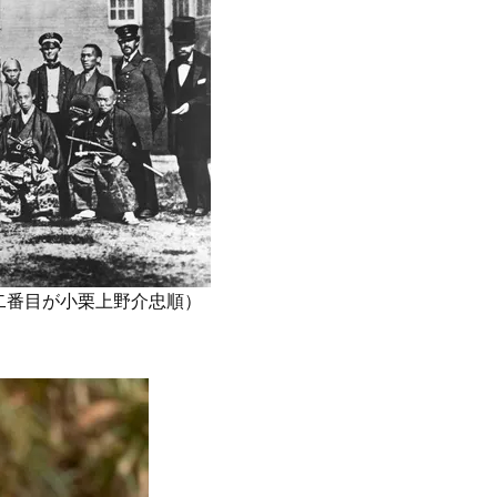
Beauty
Lifestyle
「それどこの？」と褒められる！
【帰省・夏のご挨拶】で喜
可愛すぎる【YSL】の新作「万能ク
「ホテル手土産」14選。〈
リーム」が夏のお守りに
別〉センスが伝わる逸品は
Beauty
Lifestyle
40代、顔がオシャレになる「リッ
梅宮アンナさん、父・辰夫
プの色」は【モーブ】一択！大野
相続で学んだこと「親のお
真理子さんおすすめ名品
は”介護どうする？”から始
です」父・辰夫さんの相続
Beauty
Lifestyle
だこと
26年夏、石井美穂さん厳選の【美
〈元社長秘書〉内緒で教え
白アイテム】10選！40代以上は朝
盆の帰省手土産5選】東京で
二番目が小栗上野介忠順）
晩の「即効集中ケア」に頼る！
「また買ってきて」と喜ば
品
Beauty
Lifestyle
40代に似合う【韓コスリップ】6
【特別カット集】中村ゆり
選！大野真理子さん推薦「顔色が
やわらかな透明感をまとう
華やぐ」名品
体の美しさ
Beauty
Lifestyle
今いちばん垢抜ける「ショートボ
【1泊2日弾丸旅行】無駄な
ブ」SNAP。人気アラフォー読者達
ロ！「大人の韓国旅」の大