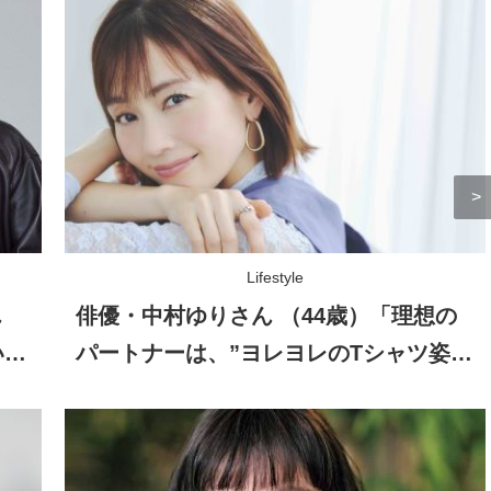
Lifestyle
ん
俳優・中村ゆりさん （44歳）「理想の
いな
パートナーは、”ヨレヨレのTシャツ姿を
見せられる人”（笑）」自然体の恋愛観
とは？