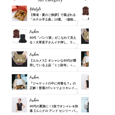
Lifestyle
Fashion
ばれる
【帰省・夏のご挨拶】で喜ばれる
40代「パ
価格
「ホテル手土産」14選。〈価格
る！大草直
？
別〉センスが伝わる逸品は？
可愛い【ト
Fashion
Fashion
さんの
40代「パンツ派」がこなれて見え
【エルメス
金の話
る！大草直子さんイチ押し、ラク
用している
めるん
可愛い【トップス】4選
ナップ6選
で学ん
Fashion
Fashion
る【お
【エルメス】オシャレな40代が愛
『ジャケッ
買える
用している上品「ミニ財布」＜ス
正解！普通
れる名
ナップ6選＞
えする【上
Fashion
Fashion
さん
『ジャケットの中に何着る？』の
40代の夏
、自然
正解！普通のTシャツよりキレイ見
適【ユニクロ
えする【上品トップス】4選
セン】〈新
Fashion
Fashion
時間ゼ
40代の夏旅に！1枚でオシャレ＆快
【ユニクロ
正解ス
適【ユニクロ アンド セシリー バン
動会にちょ