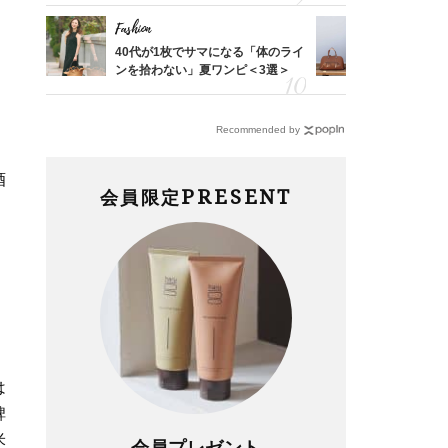
Fashion
Fashion
した記
40代が1枚でサマになる「体のライ
【エルメス
さん
ンを拾わない」夏ワンピ＜3選＞
常に使える
係
んと探す「
Recommended by
酒
PRESENT
会員限定
は
碑
米
会員プレゼント