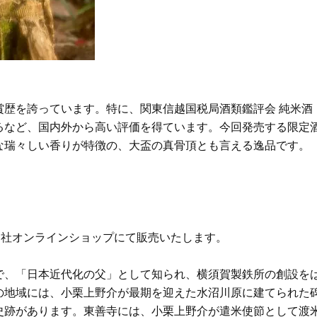
自然体の恋愛観とは？
Beauty
Lifestyle
〈ザラつき、くすみetc.〉夏の肌悩
梅宮アンナさん「子育てを
みを解決！「見た目がおしゃれ」
憶がないんです」娘モモカ
で選ぶ最旬コスメ
と“一緒に成長した”親子関
賞歴を誇っています。特に、関東信越国税局酒類鑑評会 純米酒
るなど、国内外から高い評価を得ています。今回発売する限定
な瑞々しい香りが特徴の、大盃の真骨頂とも言える逸品です。
自社オンラインショップにて販売いたします。
で、「日本近代化の父」として知られ、横須賀製鉄所の創設を
の地域には、小栗上野介が最期を迎えた水沼川原に建てられた
史跡があります。東善寺には、小栗上野介が遣米使節として渡