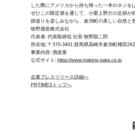
した際にアメリカから持ち帰った一本のネジを
ぜひこの限定酒を通じて、小栗上野介の足跡が
跡巡りを楽しみながら、倉渕町の美しい自然と
牧野酒造株式会社
代表者: 代表取締役 社長 牧野顕二郎
所在地: 〒370-3401 群馬県高崎市倉渕町権田262
事業内容: 酒造業
公式サイト:
https://www.makino-sake.co.jp
企業プレスリリース詳細へ
PRTIMESトップへ