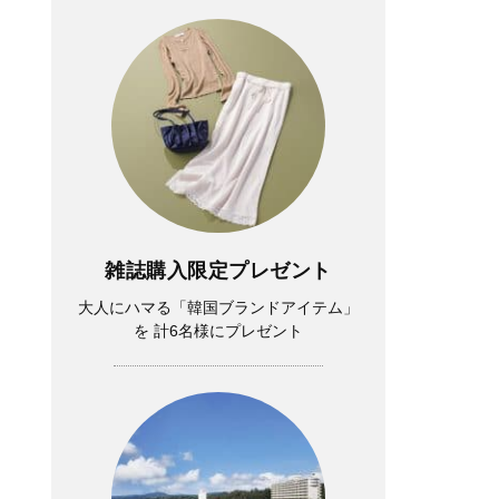
雑誌購入限定プレゼント
大人にハマる「韓国ブランドアイテム」
を 計6名様にプレゼント
Lifestyle
中山優馬さん「逃げ出したい朝」もある
けれど、課題と向き合っている時間が、
実は一番充実している