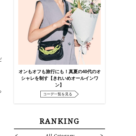
逆
だ
オンもオフも旅行にも！真夏の40代のオ
シャレを制す【きれいめオールインワ
ン】
っ
コーデ一覧を見る
RANKING
All Category
Fa