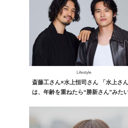
Lifestyle
斎藤工さん×水上恒司さん 「水上さ
は、年齢を重ねたら“勝新さん”みた
存在になる……!?」