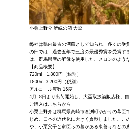
小栗上野介 所縁の酒 大盃
弊社は県内最古の酒蔵として知られ、多くの受
の部では、過去五年で三度の最優秀賞を受賞す
は、群馬県産の酵母を使用した、メロンのよう
【商品概要】
720ml 1,800円（税別）
1800ml 3,200円（税別）
アルコール度数 16度
4月18日より出荷開始し、大盃取扱酒販店様、
ご購入はこちらから
小栗上野介は群馬県高崎市倉渕町ゆかりの幕臣
じめ、日本の近代化に大きく貢献しました。こ
や、小栗父子と家臣らの墓がある東善寺などの