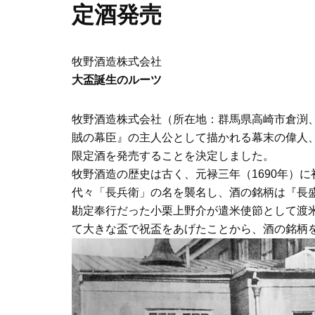
定酒発売
牧野酒造株式会社
大盃誕生のルーツ
牧野酒造株式会社（所在地：群馬県高崎市倉渕、代
賊の幕臣』の主人公として描かれる幕末の偉人
限定酒を発売することを決定しました。
牧野酒造の歴史は古く、元禄三年（1690年）
代々「長兵衛」の名を襲名し、酒の銘柄は『長盛
勘定奉行だった小栗上野介が遣米使節として渡
て大きな盃で祝盃をあげたことから、酒の銘柄