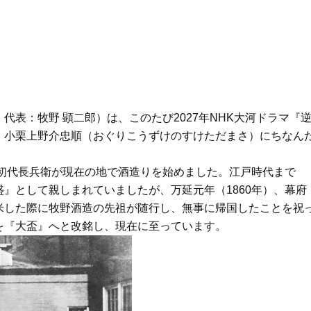
表：牧野 顕二郎）は、このたび2027年NHK大河ドラマ『
、小栗上野介忠順（おぐりこうずけのすけただまさ）にちなん
に初代長兵衛が現在の地で酒造りを始めました。江戸時代まで
』として親しまれていましたが、万延元年（1860年）、幕府
米した際に牧野酒造の先祖が随行し、無事に帰国したことを祝
を『大盃』へと改銘し、現在に至っています。
Beauty
Lifestyle