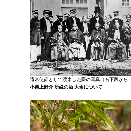
遣米使節として渡米した際の写真（右下段から
小栗上野介 所縁の酒 大盃について