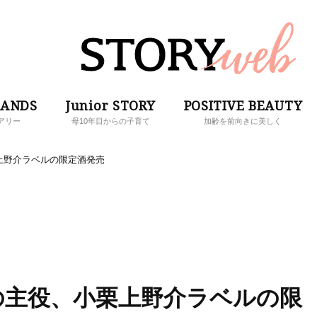
RANDS
Junior STORY
POSITIVE BEAUTY
アリー
母10年目からの子育て
加齢を前向きに美しく
上野介ラベルの限定酒発売
の主役、小栗上野介ラベルの限