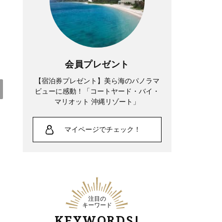
会員プレゼント
【宿泊券プレゼント】美ら海のパノラマ
ビューに感動！「コートヤード・バイ・
マリオット 沖縄リゾート」
Lifestyle
マイページでチェック！
夏帆さん、「35歳になった今も自分自身
が一番わからない。 新しい役に出会う
たび、自分探しをしています」
注目の
キーワード
KEYWORDS!