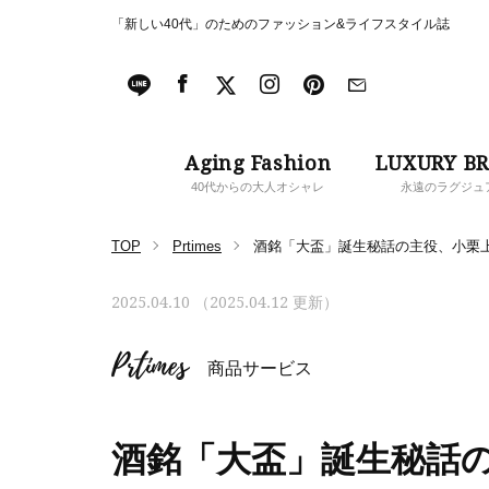
「新しい40代」のためのファッション&ライフスタイル誌
Aging Fashion
LUXURY B
40代からの大人オシャレ
永遠のラグジュ
TOP
Prtimes
酒銘「大盃」誕生秘話の主役、小栗
2025.04.10 （2025.04.12 更新）
Prtimes
商品サービス
酒銘「大盃」誕生秘話