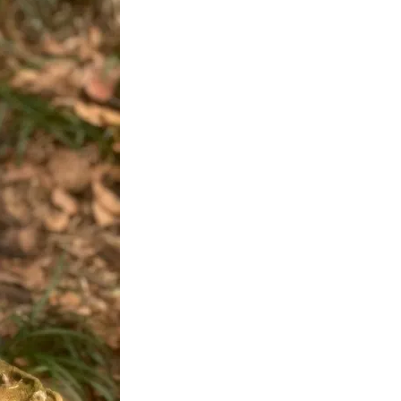
がお手本！
ケジュールは？
Beauty
Lifestyle
40代は洗顔選びから！石井美穂さ
中山優馬さん、姉と話し合
んの「夏枯れ肌対策」全部見せ
めた親孝行「親の年齢も考
【ハリケア・美白etc.】
年に1回くらいは何かしなき
て」
Beauty
Lifestyle
黄ぐすみをオフ！40代の美白ケ
女優・須藤理彩さん「夫を
ア、最適解は【角質洗顔】。石井
し、心身不調に。鬱だと思
美穂さんおすすめ名品
たら…」原因がわかり自責
Beauty
Lifestyle
酷暑の夏こそ40代が使うべき【美
【ゲリラ豪雨・不眠・疲労
容液・クリーム】「シワ・たるみ
不安をゼロにする！オシャ
ケア」はこれ一つでOK！
ターの「夏の旅行バッグの中
選！
Beauty
Lifestyle
簡単セットで洒落る40代の【ボブ
本場ハワイの美食を品川で 
ヘア】4選。“センスがいい人”見え
リグルメ紀行～ハワイアン
するポイントは？
～」を開催！【品川プリン
ル】
Beauty
Lifestyle
40代、翌朝の肌が見違える！夏の
俳優・中村ゆりさん （44歳
「ざらつき・ごわつき」をケアす
想のパートナーは、”ヨレヨ
る名品2選〈パック・ミスト〉
シャツ姿を見せられる人”（