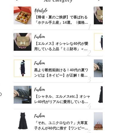
Lifestyle
Fashion
ばれる
【帰省・夏のご挨拶】で喜ばれる
【エルメス
価格
「ホテル手土産」14選。〈価格
用している
？
別〉センスが伝わる逸品は？
ナップ6選
Fashion
Fashion
時間ゼ
【エルメス】オシャレな40代が愛
黒より断然
正解ス
用している上品「ミニ財布」＜ス
ンピは【ネ
ナップ6選＞
しコーデ３
Fashion
Fashion
さんの
黒より断然垢抜ける！40代の夏ワ
【シャネル、
金の話
ンピは【ネイビー】が正解！着回
レ40代が
めるん
しコーデ３
「ミニ財布
で学ん
Fashion
Fashion
の
る【お
【シャネル、エルメスetc.】オシャ
「それ、ユ
買える
レ40代がリアルに愛用している
子さんが4
れる名
「ミニ財布」＜スナップ18選＞
ス】！秀逸
レイ見え
Fashion
Fashion
さん
「それ、ユニクロなの？」大草直
【エルメス
、自然
子さんが40代に推す【ワンピー
常に使える