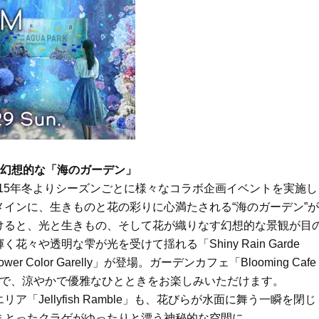
Beauty
Lifestyle
26年夏、石井美穂さん厳選の【美
【帰省・夏のご挨拶】で喜
白アイテム】10選！40代以上は朝
「ホテル手土産」14選。〈
晩の「即効集中ケア」に頼る！
別〉センスが伝わる逸品は
Beauty
Lifestyle
「それどこの？」と褒められる！
【1泊2日弾丸旅行】無駄な
可愛すぎる【YSL】の新作「万能ク
ロ！「大人の韓国旅」の大
リーム」が夏のお守りに
ケジュールは？
Beauty
Lifestyle
40代、翌朝の肌が見違える！夏の
梅宮アンナさん、父・辰夫
す幻想的な「海のガーデン」
「ざらつき・ごわつき」をケアす
相続で学んだこと「親のお
015年冬よりシーズンごとに様々なコラボ企画イベントを実施し
る名品2選〈パック・ミスト〉
は”介護どうする？”から始
インに、生きものと花の彩りに心満たされる“海のガーデン”が
です」父・辰夫さんの相続
Beauty
Lifestyle
だこと
けると、光と生きもの、そして花が織りなす幻想的な景観が目
40代の透明感を底上げ【毛穴ケ
〈元社長秘書〉内緒で教え
や透明な雫が光を受けて揺れる「Shiny Rain Garde
ア】名品3選！石井美穂さん「60本
盆の帰省手土産5選】東京で
以上愛用中」のものも
「また買ってきて」と喜ば
olor Garelly」が登場。ガーデンカフェ「Blooming Cafe
品
Beauty
Lifestyle
中で、涼やかで優雅なひとときをお楽しみいただけます。
「夕方から目力が落ちる…」40代
【特別カット集】中村ゆり
Jellyfish Ramble」も、花びらが水面に舞う一瞬を閉じ
へ！石井美穂さんが推薦【名品ア
やわらかな透明感をまとう
まとったクラゲがゆったりと漂う神秘的な空間に。