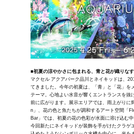
■初夏の涼やかさに包まれる、青と花が織りな
マクセル アクアパーク品川とネイキッドは、2
てきました。今年の初夏は、「青」と「花」をメ
テーマ。心地よい水音が響くエントランスを抜
前に広がります。展示エリアでは、雨上がりに輝く花々
n」、花の色と魚たちが調和するアート空間「Flower C
Bar」では、初夏の花の色彩が水面に溶け込む
今回新たにネイキッドが装飾を手がけたクラゲエリア「
込めたようなシンボリック水槽を中心に、光を