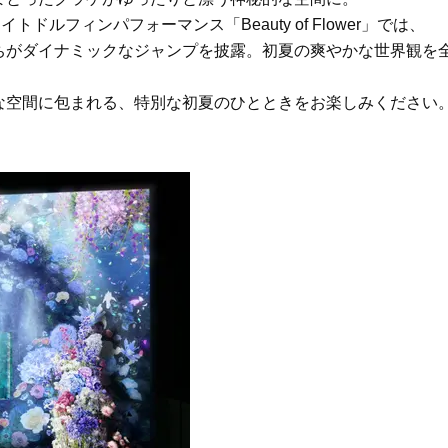
イクリーム】3選
体の美しさ
ルフィンパフォーマンス「Beauty of Flower」では、
Beauty
Lifestyle
ちがダイナミックなジャンプを披露。初夏の爽やかな世界観を
石井美穂さんおすすめ！40代の
【特別画像集】「亡くなっ
「お疲れ顔を救う」美容パック
憧れの気持ちはますます強
は？翌朝の肌に自信がもてる
優・大和田美帆さん”母との
な空間に包まれる、特別な初夏のひとときをお楽しみください
出”
Beauty
Lifestyle
酷暑の夏こそ40代が使うべき【美
【梅宮アンナさん】乳がん
容液・クリーム】「シワ・たるみ
術を経て「残った方の胸も
ケア」はこれ一つでOK！
しまいたい」とすら思う──
声もあることを知ってほし
Beauty
Lifestyle
今いちばん垢抜ける「ショートボ
梅宮アンナさん、再婚から8
ブ」SNAP。人気アラフォー読者達
の心境「お互い20年ぶりの
がお手本！
活、正直簡単じゃない」
Beauty
Lifestyle
黄ぐすみをオフ！40代の美白ケ
まずはここだけ！「寝室の
ア、最適解は【角質洗顔】。石井
除」が【総合運】に効く理
美穂さんおすすめ名品
〈26年夏の開運アクション
Beauty
Lifestyle
まるで美容液！【ディオール プレ
梅宮アンナさんご夫婦が語る 
ステージ】新クレンザーでうるお
歳と60歳、大人同士の電撃
い艶めくなめらかな素肌へ
アル」周囲が驚くほど本音