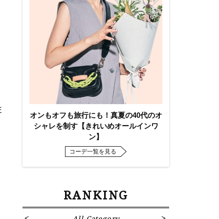
2
E
オンもオフも旅行にも！真夏の40代のオ
シャレを制す【きれいめオールインワ
ン】
コーデ一覧を見る
RANKING
All Category
Fa