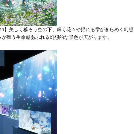
Garden】美しく移ろう空の下、輝く花々や揺れる雫がきらめく幻想
らが舞う生命感あふれる幻想的な景色が広がります。