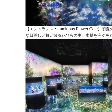
【エントランス：Luminous Flower Ga
な日差しと舞い散る花びらの中、水槽を泳ぐ魚