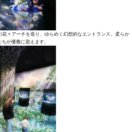
かることも
Beauty
Lifestyle
40代は洗顔選びから！石井美穂さ
女優・須藤理彩さん「夫を
んの「夏枯れ肌対策」全部見せ
し、心身不調に。鬱だと思
【ハリケア・美白etc.】
たら…」原因がわかり自責
te】初夏の花々アーチを造り、ゆらめく幻想的なエントランス。柔らか
たちが優雅に迎えます。