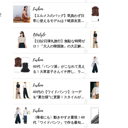
ス】！秀逸シルエットで体型がキ
んと探す「
レイ見え
Fashion
Fashion
全
てから
【エルメスのバッグ】気負わず日
40代「パ
く」俳
常に使えるモデルは？蛯原友里さ
る！大草直
思い
んと探す「最旬名品」4選
可愛い【ト
。
Lifestyle
Fashion
摘出手
【1泊2日弾丸旅行】無駄な時間ゼ
40代の【
取って
ロ！「大人の韓国旅」の大正解ス
を”夏仕様
そんな
ケジュールは？
レイ見えす
い
Fashion
Fashion
カ月め
40代「パンツ派」がこなれて見え
〈帰省にも
結婚生
る！大草直子さんイチ押し、ラク
代「ワイド
可愛い【トップス】4選
【旅コーデ
Fashion
Fashion
拭き掃
40代の【ワイドパンツ】コーデ
『ジャケッ
由は？
を”夏仕様”に更新！スタイルがキ
正解！普通
〉
レイ見えする〈コーデ3選〉
えする【上
Fashion
Fashion
「53
〈帰省にも〉動きやすさ重視！40
40代は「
婚のリ
代「ワイドパンツ」で作る最旬
えの正解！
でぶつ
【旅コーデ】の正解4選
【ドロスト