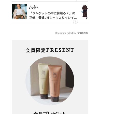
Fashion
Fashion
亡く
『ジャケットの中に何着る？』の
「とにかく
ってい
正解！普通のTシャツよりキレイ見
代、夏の【
を卒業
えする【上品トップス】4選
れ！〈ワン
デ9選〉
Recommended by
PRESENT
会員限定
会員プレゼント