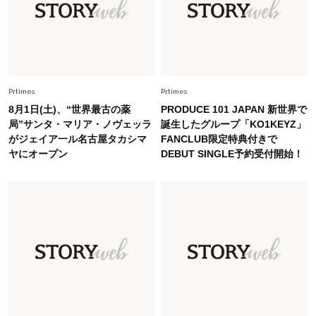
Fashion
2026.8.5
オシャレ40代の【ワンピ＆オールインワン】最
旬着こなし3選。地味見え回避のコツは「バッグ
選び」！
Fashion
2026.7.9
スタイリストが本気で推す！40代がほどよく華
Prtimes
Prtimes
やぐ【甘め黒アイテム】3選
8月1日(土)、“世界最古の薬
PRODUCE 101 JAPAN 新世界で
局”サンタ・マリア・ノヴェッラ
誕生したグループ「KO1KEYZ」
がジェイア一ル名古屋タカシマ
FANCLUB限定特典付きで
Fashion
2026.7.25
ヤにオープン
DEBUT SINGLE予約受付開始！
26年夏は「小ぶり」が大流行中！人と被らない
【最旬かごバッグ】6選
Fashion
2026.7.2
【40代夏コーデ】猛暑でも快適＆上品に！体型
カバーも叶う厳選アイテム〈13選〉
Fashion
2026.7.27
どんな顔タイプにも合う！40代にカジュアルす