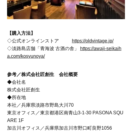
【購入方法】
◇公式オンラインストア
https://oldvintage.jp/
◇淡路島店舗「青海波 古酒の舎」
https://awaji-seikaih
a.com/kosyunoya/
参考／株式会社匠創生 会社概要
◆会社名
株式会社匠創生
◆所在地
本社／兵庫県淡路市野島大川70
東京オフィス／東京都港区南青山3-1-30 PASONA SQU
ARE 1F
加古川オフィス／兵庫県加古川市野口町良野1056