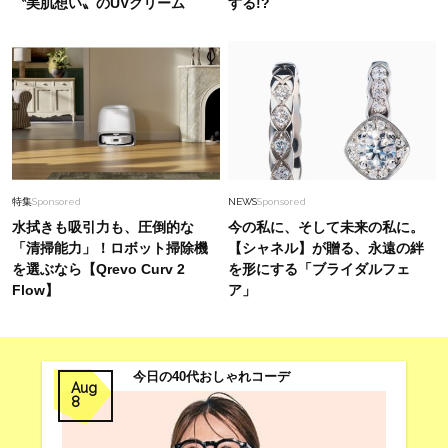
〝美肌想い〟のUVクリーム
する!?
特集
Sponsored
NEWS
Sponsored
水拭きも吸引力も、圧倒的な
今の私に、そして未来の私に。
「清掃能力」！ロボット掃除機
【シャネル】が贈る、永遠の絆
を選ぶなら【Qrevo Curv 2
を形にする「ブライダルフェ
Flow】
ア」
今日の40代おしゃれコーデ
Aug
8