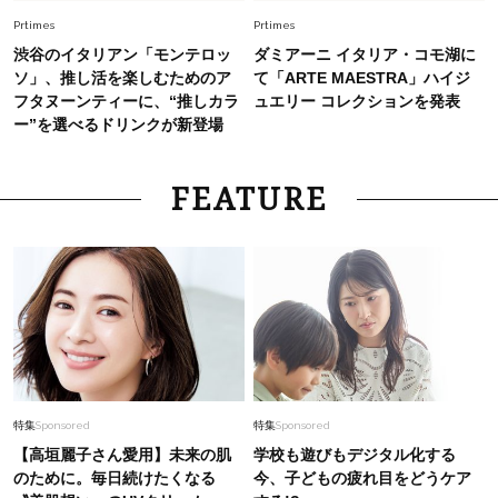
ぎない【キャップ＆ハット】4選
Prtimes
Prtimes
渋谷のイタリアン「モンテロッ
ダミアーニ イタリア・コモ湖に
ソ」、推し活を楽しむためのア
て「ARTE MAESTRA」ハイジ
フタヌーンティーに、“推しカラ
ュエリー コレクションを発表
ー”を選べるドリンクが新登場
FEATURE
特集
Sponsored
特集
Sponsored
【高垣麗子さん愛用】未来の肌
学校も遊びもデジタル化する
のために。毎日続けたくなる
今、子どもの疲れ目をどうケア