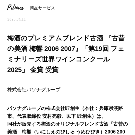
Prtimes
商品サービス
2025.04.11
梅酒のプレミアムブレンド古酒 『古昔
の美酒 梅響 2006 2007』「第19回 フェ
ミナリーズ世界ワインコンクール
2025」 金賞 受賞
株式会社パソナグループ
ママとパパに贈る「ジェンダーレ
人気の40代髪型・ヘア
パソナグループの株式会社匠創生（本社：兵庫県淡路
ス学」
タログ
市、代表取締役 安村亮彦、以下 匠創生）は、
同社が販売する梅酒のオリジナルブレンド古酒『古昔の
美酒 梅響（いにしえのびしゅ うめひびき）2006 200