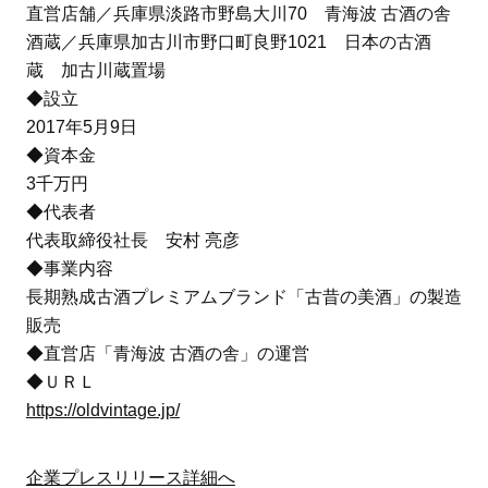
直営店舗／兵庫県淡路市野島大川70 青海波 古酒の舎
酒蔵／兵庫県加古川市野口町良野1021 日本の古酒
蔵 加古川蔵置場
◆設立
2017年5月9日
◆資本金
3千万円
◆代表者
代表取締役社長 安村 亮彦
◆事業内容
長期熟成古酒プレミアムブランド「古昔の美酒」の製造
販売
◆直営店「青海波 古酒の舎」の運営
◆ＵＲＬ
https://oldvintage.jp/
企業プレスリリース詳細へ