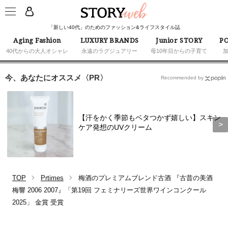
「新しい40代」のためのファッション&ライフスタイル誌
Aging Fashion
LUXURY BRANDS
Junior STORY
PO
40代からの大人オシャレ
永遠のラグジュアリー
母10年目からの子育て
今、あなたにオススメ〈PR〉
Recommended by
【汗をかく季節もベタつかず嬉しい】スキン
ケア発想のUVクリーム
TOP
Prtimes
梅酒のプレミアムブレンド古酒 『古昔の美酒
梅響 2006 2007』「第19回 フェミナリーズ世界ワインコンクール
2025」 金賞 受賞