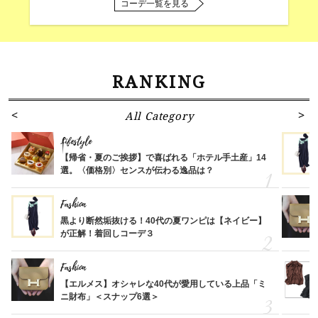
コーデ一覧を見る
RANKING
All Category
Lifestyle
【帰省・夏のご挨拶】で喜ばれる「ホテル手土産」14
選。〈価格別〉センスが伝わる逸品は？
Fashion
黒より断然垢抜ける！40代の夏ワンピは【ネイビー】
が正解！着回しコーデ３
Fashion
【エルメス】オシャレな40代が愛用している上品「ミ
ニ財布」＜スナップ6選＞