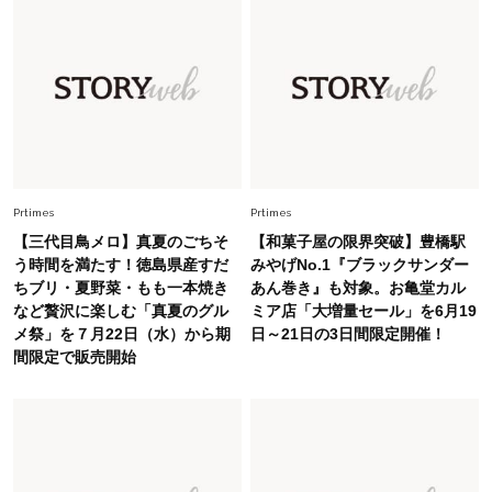
Fashion
2026.6.12
中村ゆりさん「40代になり、やっと“仕事以外の
幸福感”に目が向いた」ライフスタイルも、服も
Fashion
2026.7.16
白黒でもこんなに華やぐ！40代、夏の「甘めト
ップス×パンツ」コーデ〈3選〉
Prtimes
Prtimes
【三代目鳥メロ】真夏のごちそ
【和菓子屋の限界突破】豊橋駅
Fashion
う時間を満たす！徳島県産すだ
みやげNo.1『ブラックサンダー
2026.5.29
ちブリ・夏野菜・もも一本焼き
あん巻き』も対象。お亀堂カル
40代の夏通勤はこれ１着！「きちんと感」も
など贅沢に楽しむ「真夏のグル
ミア店「大増量セール」を6月19
「オシャレ」も整うトレンドトップス〈4選〉
メ祭」を７月22日（水）から期
日～21日の3日間限定開催！
間限定で販売開始
Fashion
2026.5.29
今、40代の「メガネ＆サングラス」のトレンド
に更新あり！“黒ぶち以外”が新定番に