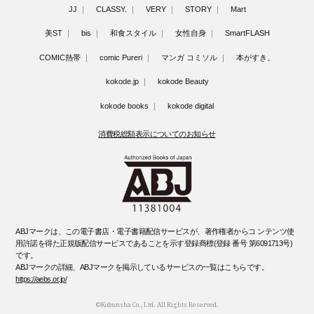
JJ
CLASSY.
VERY
STORY
Mart
美ST
bis
和食スタイル
女性自身
SmartFLASH
COMIC熱帯
comic Pureri
マンガ コミソル
本がすき。
kokode.jp
kokode Beauty
kokode books
kokode digital
消費税総額表示についてのお知らせ
ABJマークは、この電子書店・電子書籍配信サービスが、著作権者からコ ンテンツ使
用許諾を得た正規版配信サービスであることを示す登録商標(登録 番号 第6091713号)
です。
ABJマークの詳細、ABJマークを掲示しているサービスの一覧はこちらです。
https://aebs.or.jp/
©Kobunsha Co., Ltd. All Rights Reserved.