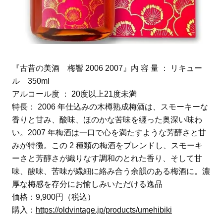
『古昔の美酒 梅響 2006 2007』内 容 量 ： リキュー
ル 350ml
アルコール度 ： 20度以上21度未満
特長： 2006 年仕込みの木樽熟成梅酒は、スモーキーな
香りと甘み、酸味、ほのかな苦味を纏った奥深い味わ
い。2007 年梅酒は一口で心を満たすような芳醇さと甘
みが特徴。この 2 種類の梅酒をブレンドし、スモーキ
ーさと芳醇さが織りなす調和のとれた香り、そして甘
味、酸味、苦味が繊細に絡み合う余韻のある梅酒に。濃
厚な梅感を存分にお愉しみいただける逸品
価格：9,900円（税込）
購入：
https://oldvintage.jp/products/umehibiki