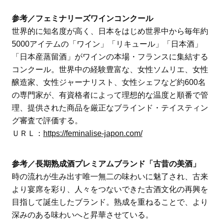
参考／フェミナリーズワインコンクール
世界的に知名度が高く、日本をはじめ世界中から毎年約
5000アイテムの「ワイン」「リキュール」「日本酒」
「日本産蒸留酒」がワインの本場・フランスに集結する
コンクール。世界中の経験豊富な、女性ソムリエ、女性
醸造家、女性ジャーナリスト、女性シェフなど約600名
の専門家が、有資格者によって理想的な温度と順番で管
理、提供された商品を厳正なブラインド・テイスティン
グ審査で評価する。
ＵＲＬ：
https://feminalise-japon.com/
参考／長期熟成酒プレミアムブランド「古昔の美酒」
時の流れが生み出す唯一無二の味わいに魅了され、古来
より宴席を彩り、人々をつないできた古酒文化の再興を
目指して誕生したブランド。熟成を重ねることで、より
深みのある味わいへと昇華させている。