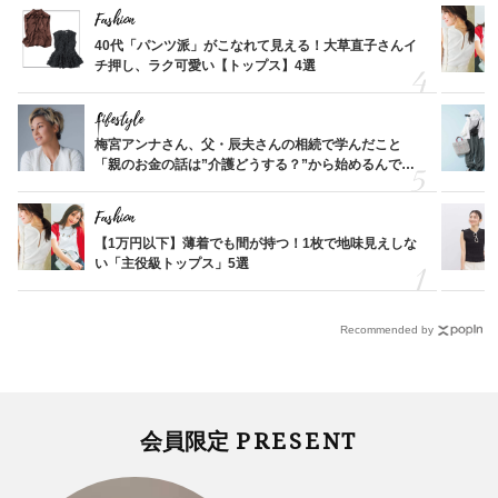
Fashion
40代「パンツ派」がこなれて見える！大草直子さんイ
チ押し、ラク可愛い【トップス】4選
Lifestyle
梅宮アンナさん、父・辰夫さんの相続で学んだこと
「親のお金の話は”介護どうする？”から始めるんで
す」父・辰夫さんの相続で学んだこと
Fashion
【1万円以下】薄着でも間が持つ！1枚で地味見えしな
い「主役級トップス」5選
Recommended by
PRESENT
会員限定