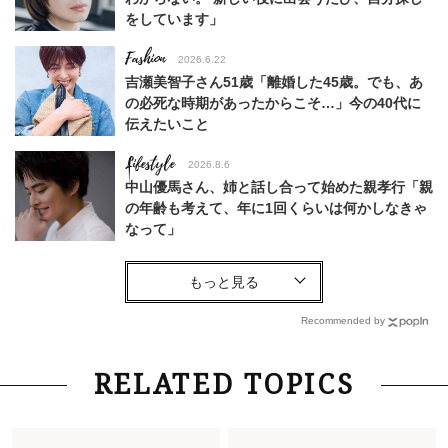
をしています」
Fashion
2026.6.22
吉瀬美智子さん51歳「離婚した45歳。でも、あ
の必死な時期があったからこそ…」今の40代に
伝えたいこと
Lifestyle
2026.8.6
中山優馬さん、姉と話し合って始めた親孝行「親
の年齢も考えて、年に1回くらいは何かしなきゃ
なって」
Lifestyle
2026.7.29
「お若いですね」は褒め言葉？“若い＝美しい”と
錯覚させる社会の危うさ【上野千鶴子のジェンダ
Recommended by
ーレス連載22】
Lifestyle
2026.8.6
RELATED TOPICS
26年夏の【開運アクション】は”ひと拭き”習
慣！「金運アップ→トイレ、じゃあ底上げ運
は？」