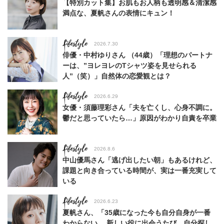
【特別カット集】お肌もお人柄も透明感＆清潔感
満点な、夏帆さんの表情にキュン！
Lifestyle
2026.7.30
俳優・中村ゆりさん （44歳）「理想のパートナ
ーは、”ヨレヨレのTシャツ姿を見せられる
人”（笑）」自然体の恋愛観とは？
Lifestyle
2026.6.29
女優・須藤理彩さん「夫を亡くし、心身不調に。
鬱だと思っていたら…」原因がわかり自責を卒業
Lifestyle
2026.8.6
中山優馬さん「逃げ出したい朝」もあるけれど、
課題と向き合っている時間が、実は一番充実して
いる
Lifestyle
2026.6.23
夏帆さん、「35歳になった今も自分自身が一番
わからない。 新しい役に出会うたび、自分探し