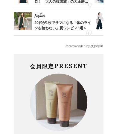
結婚生
ロ！「大人の韓国旅」の大正解ス
人と被らな
ケジュールは？
選
Fashion
Fashion
「53
40代が1枚でサマになる「体のライ
〈帰省にも
婚のリ
ンを拾わない」夏ワンピ＜3選＞
代「ワイド
でぶつ
【旅コーデ
Recommended by
PRESENT
会員限定