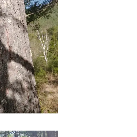
へ！石井美穂さんが推薦【名品ア
盆の帰省手土産5選】東京で
イクリーム】3選
「また買ってきて」と喜ば
品
Beauty
Lifestyle
酷暑の夏こそ40代が使うべき【美
中山優馬さん、姉と話し合
容液・クリーム】「シワ・たるみ
めた親孝行「親の年齢も考
ケア」はこれ一つでOK！
年に1回くらいは何かしなき
て」
Beauty
Lifestyle
黄ぐすみをオフ！40代の美白ケ
【梅宮アンナさん】乳がん
ア、最適解は【角質洗顔】。石井
術を経て「残った方の胸も
美穂さんおすすめ名品
しまいたい」とすら思う──
声もあることを知ってほし
Beauty
Lifestyle
40代は洗顔選びから！石井美穂さ
まずはここだけ！「寝室の
んの「夏枯れ肌対策」全部見せ
除」が【総合運】に効く理
【ハリケア・美白etc.】
〈26年夏の開運アクション
Beauty
Lifestyle
今いちばん垢抜ける「ショートボ
マニアが厳選、ソウル最旬
ブ」SNAP。人気アラフォー読者達
ーツカフェ】4選！買い物の
がお手本！
ひと休み〈チーズケーキ、
ルトetc.〉
Beauty
Lifestyle
40代の透明感を底上げ【毛穴ケ
梅宮アンナさん、再婚から8