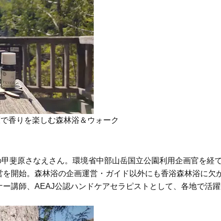
Beauty
Lifestyle
Beauty
Lifestyle
「それどこの？」と褒められる！
【帰省・夏のご挨拶】で喜
可愛すぎる【YSL】の新作「万能ク
「ホテル手土産」14選。〈
リーム」が夏のお守りに
別〉センスが伝わる逸品は
Beauty
Lifestyle
26年夏、石井美穂さん厳選の【美
【1泊2日弾丸旅行】無駄な
白アイテム】10選！40代以上は朝
ロ！「大人の韓国旅」の大
晩の「即効集中ケア」に頼る！
ケジュールは？
Beauty
Lifestyle
原で香りを楽しむ森林浴＆ウォーク
40代、翌朝の肌が見違える！夏の
梅宮アンナさん、父・辰夫
「ざらつき・ごわつき」をケアす
相続で学んだこと「親のお
る名品2選〈パック・ミスト〉
は”介護どうする？”から始
です」父・辰夫さんの相続
Beauty
Lifestyle
表兼ガイドの甲斐原さなえさん。環境省中部山岳国立公園利用企画官を経
だこと
40代、顔がオシャレになる「リッ
【特別カット集】中村ゆり
営を開始。森林浴の企画運営・ガイド以外にも香浴森林浴に欠
プの色」は【モーブ】一択！大野
やわらかな透明感をまとう
ー講師、AEAJ公認ハンドケアセラピストとして、各地で活躍
真理子さんおすすめ名品
体の美しさ
Beauty
Lifestyle
「夕方から目力が落ちる…」40代
〈元社長秘書〉内緒で教え