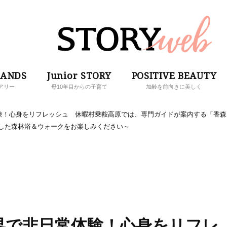
RANDS
Junior STORY
POSITIVE BEAUTY
アリー
母10年目からの子育て
加齢を前向きに美しく
験！心身をリフレッシュ 休暇村乗鞍高原では、専門ガイドが案内する「香森
グした森林浴＆ウォークをお楽しみください～
界で非日常体験！心身をリフレ