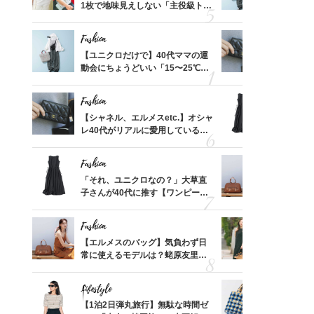
買える
1枚で地味見えしない「主役級トッ
動会にちょ
れる名
プス」5選
温別コーデ」
Fashion
Fashion
って始
【ユニクロだけで】40代ママの運
【シャネル、
えて、
動会にちょうどいい「15〜25℃気
レ40代が
ゃなっ
温別コーデ」〈UNIQLO3選〉
「ミニ財布
Fashion
Fashion
摘出手
【シャネル、エルメスetc.】オシャ
「それ、ユ
取って
レ40代がリアルに愛用している
子さんが4
そんな
「ミニ財布」＜スナップ18選＞
ス】！秀逸
い
レイ見え
Fashion
Fashion
拭き掃
「それ、ユニクロなの？」大草直
【エルメス
由は？
子さんが40代に推す【ワンピー
常に使える
〉
ス】！秀逸シルエットで体型がキ
んと探す「
レイ見え
Fashion
Fashion
【スイ
【エルメスのバッグ】気負わず日
40代が1
合間に
常に使えるモデルは？蛯原友里さ
ンを拾わな
ヨーグ
んと探す「最旬名品」4選
Lifestyle
Fashion
カ月め
【1泊2日弾丸旅行】無駄な時間ゼ
26年夏は