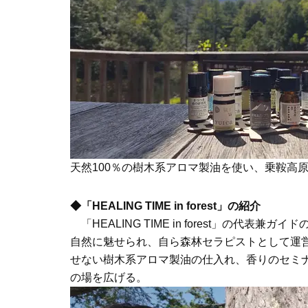
天然100％の樹木系アロマ製油を使い、乗鞍高
◆「HEALING TIME in forest」の紹介
「HEALING TIME in forest」の代
自然に魅せられ、自ら森林セラピストとして運
せない樹木系アロマ製油の仕入れ、香りのセミナ
の場を広げる。