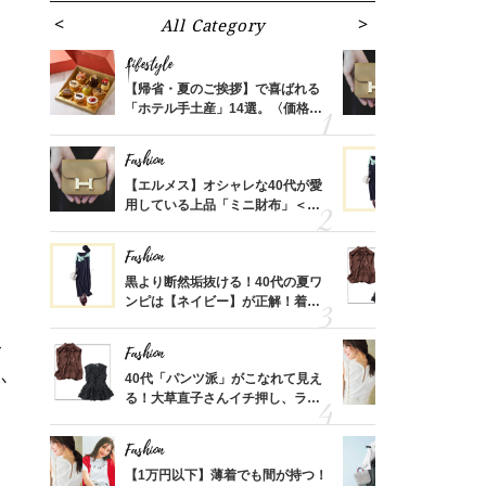
All Category
Fa
Lifestyle
Fashion
ばれる
【帰省・夏のご挨拶】で喜ばれる
【エルメス
価格
「ホテル手土産」14選。〈価格
用している
？
別〉センスが伝わる逸品は？
ナップ6選
Fashion
Fashion
時間ゼ
【エルメス】オシャレな40代が愛
黒より断然
正解ス
用している上品「ミニ財布」＜ス
ンピは【ネ
ナップ6選＞
しコーデ３
Fashion
Fashion
さんの
黒より断然垢抜ける！40代の夏ワ
40代「パ
金の話
ンピは【ネイビー】が正解！着回
る！大草直
めるん
しコーデ３
可愛い【ト
で学ん
Fashion
Fashion
て
さん
40代「パンツ派」がこなれて見え
【1万円以
か
、自然
る！大草直子さんイチ押し、ラク
1枚で地味
可愛い【トップス】4選
プス」5選
Fashion
Fashion
る【お
【1万円以下】薄着でも間が持つ！
【ユニクロ