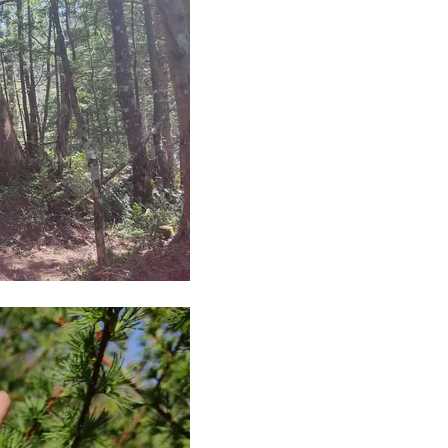
ア】名品3選！石井美穂さん「60本
の心境「お互い20年ぶりの
以上愛用中」のものも
活、正直簡単じゃない」
Beauty
Lifestyle
まるで美容液！【ディオール プレ
梅宮アンナさんご夫婦が語る 
ステージ】新クレンザーでうるお
歳と60歳、大人同士の電撃
い艶めくなめらかな素肌へ
アル」周囲が驚くほど本音
かることも