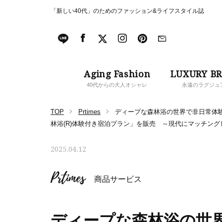
「新しい40代」のためのファッション&ライフスタイル誌
Aging Fashion
LUXURY B
40代からの大人オシャレ
永遠のラグジュ
TOP
Prtimes
ディープな森林浴の世界で非日常体
林浴(R)体験付き宿泊プラン」を販売 ～現代にマッチン
2025.04.12
Prtimes
商品サービス
ディープな森林浴の世