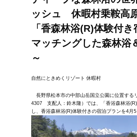
ッシュ 休暇村乗鞍高
「香森林浴(R)体験付
マッチングした森林浴
～
自然にときめくリゾート 休暇村
長野県松本市の中部山岳国立公園に位置するリ
4307 支配人：鈴木隆）では、「香浴森林浴(R)」プロ
し、香浴森林浴(R)体験付きの宿泊プランを4月