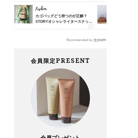
Fashion
Fashion
した記
カゴバッグどう持つのが正解？
【エルメス
さん
STORYオシャレライタースナッ
常に使える
係
プ！〈7選〉
んと探す「
Recommended by
PRESENT
会員限定
会員プレゼント