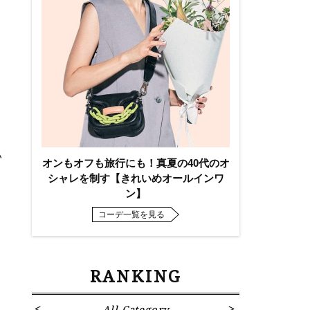
ま
い
オンもオフも旅行にも！真夏の40代のオ
シャレを制す【きれいめオールインワ
ン】
コーデ一覧を見る
RANKING
All Category
Fa