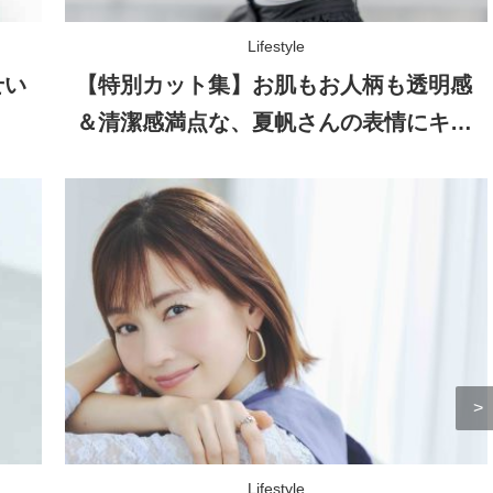
Lifestyle
せい
【特別カット集】お肌もお人柄も透明感
＆清潔感満点な、夏帆さんの表情にキュ
ン！
Lifestyle