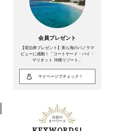
Lifestyle
中山優馬さん「逃げ出したい朝」もある
けれど、課題と向き合っている時間が、
会員プレゼント
実は一番充実している
【宿泊券プレゼント】美ら海のパノラマ
ビューに感動！「コートヤード・バイ・
マリオット 沖縄リゾート」
マイページでチェック！
注目の
キーワード
KEYWORDS!
Lifestyle