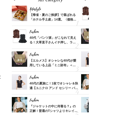
Lifestyle
Fashion
ばれる
【帰省・夏のご挨拶】で喜ばれる
40代「パ
価格
「ホテル手土産」14選。〈価格
る！大草直
？
別〉センスが伝わる逸品は？
可愛い【ト
Fashion
Fashion
さんの
40代「パンツ派」がこなれて見え
【エルメス
金の話
る！大草直子さんイチ押し、ラク
用している
めるん
可愛い【トップス】4選
ナップ6選
で学ん
Fashion
Fashion
る【お
【エルメス】オシャレな40代が愛
40代の夏
買える
用している上品「ミニ財布」＜ス
適【ユニクロ
れる名
ナップ6選＞
セン】〈新
と
Fashion
Fashion
さん
40代の夏旅に！1枚でオシャレ＆快
『ジャケッ
、自然
適【ユニクロ アンド セシリー バン
正解！普通
セン】〈新作コーデ3選〉
えする【上
Fashion
Fashion
時間ゼ
『ジャケットの中に何着る？』の
【ユニクロ
正解ス
正解！普通のTシャツよりキレイ見
動会にちょ