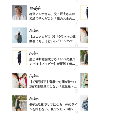
えする【上品トップス】4選
温別コーデ」
Lifestyle
Fashion
って始
梅宮アンナさん、父・辰夫さんの
黒より断然
えて、
相続で学んだこと「親のお金の話
ンピは【ネ
ゃなっ
は”介護どうする？”から始めるん
しコーデ３
です」父・辰夫さんの相続で学ん
Fashion
Fashion
だこと
亡く
【ユニクロだけで】40代ママの運
【1万円以
ってい
動会にちょうどいい「15〜25℃気
1枚で地味
を卒業
温別コーデ」〈UNIQLO3選〉
プス」5選
Fashion
Fashion
】旅の
黒より断然垢抜ける！40代の夏ワ
40代が1
レライ
ンピは【ネイビー】が正解！着回
ンを拾わな
身」3
しコーデ３
Fashion
Fashion
「品プ
【1万円以下】薄着でも間が持つ！
カゴバッグ
フェア
1枚で地味見えしない「主役級トッ
STORY
スホテ
プス」5選
プ！〈7選
Fashion
Fashion
）「理
40代が1枚でサマになる「体のライ
26年夏は
レのT
ンを拾わない」夏ワンピ＜3選＞
人と被らな
笑）」
選