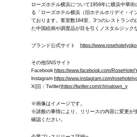
ローズホテル横浜について1959年に横浜中華
る「ローズホテル横浜（旧ホテルホリデイ・イ
ております。客室数184室、3つのレストラン
た中国絵画や調度品が目を引くノスタルジック
ブランド公式サイト
https://www.rosehotelyok
その他SNSサイト
Facebook
https://www.facebook.com/RoseHote
Instagram
https://www.instagram.com/rosehotel
X(旧：Twitter)
https://twitter.com/chinatown_y
※画像はイメージです。
※諸般の事情により、リリースの内容に変更が
確認ください。
企業プレスリリース詳細へ