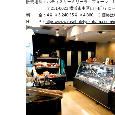
販売場所：パティスリーミリーラ・フォーレ TEL: 0
〒231-0023 横浜市中区山下町77 ロー
料 金：4号 ￥3,240 / 5号 ￥4,860 ※価格
H P：
https://www.rosehotelyokohama.com/re