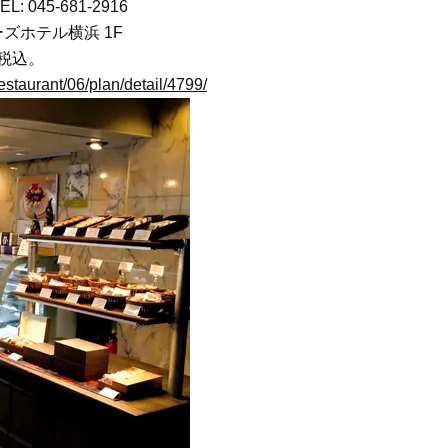
【ハリケア・美白etc.】
ケジュールは？
45-681-2916
Beauty
Lifestyle
ズホテル横浜 1F
今いちばん垢抜ける「ショートボ
中山優馬さん、姉と話し合
は税込。
ブ」SNAP。人気アラフォー読者達
めた親孝行「親の年齢も考
staurant/06/plan/detail/4799/
がお手本！
年に1回くらいは何かしなき
て」
Beauty
Lifestyle
黄ぐすみをオフ！40代の美白ケ
女優・須藤理彩さん「夫を
ア、最適解は【角質洗顔】。石井
し、心身不調に。鬱だと思
美穂さんおすすめ名品
たら…」原因がわかり自責
Beauty
Lifestyle
酷暑の夏こそ40代が使うべき【美
【ゲリラ豪雨・不眠・疲労
容液・クリーム】「シワ・たるみ
不安をゼロにする！オシャ
ケア」はこれ一つでOK！
ターの「夏の旅行バッグの中
選！
Beauty
Lifestyle
簡単セットで洒落る40代の【ボブ
本場ハワイの美食を品川で 
ヘア】4選。“センスがいい人”見え
リグルメ紀行～ハワイアン
するポイントは？
～」を開催！【品川プリン
ル】
Beauty
Lifestyle
40代、翌朝の肌が見違える！夏の
俳優・中村ゆりさん （44歳
「ざらつき・ごわつき」をケアす
想のパートナーは、”ヨレヨ
る名品2選〈パック・ミスト〉
シャツ姿を見せられる人”（