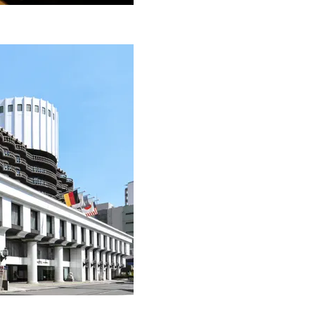
自然体の恋愛観とは？
Beauty
Lifestyle
「夕方から目力が落ちる…」40代
梅宮アンナさん「子育てを
へ！石井美穂さんが推薦【名品ア
憶がないんです」娘モモカ
イクリーム】3選
と“一緒に成長した”親子関