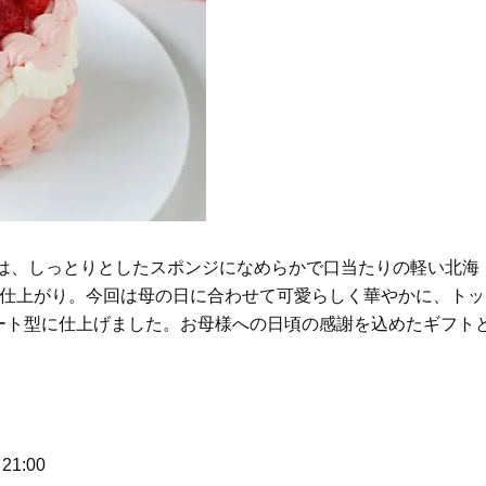
Beauty
Lifestyle
「それどこの？」と褒められる！
【帰省・夏のご挨拶】で喜
可愛すぎる【YSL】の新作「万能ク
「ホテル手土産」14選。〈
リーム」が夏のお守りに
別〉センスが伝わる逸品は
Beauty
Lifestyle
40代、顔がオシャレになる「リッ
梅宮アンナさん、父・辰夫
プの色」は【モーブ】一択！大野
相続で学んだこと「親のお
真理子さんおすすめ名品
は”介護どうする？”から始
です」父・辰夫さんの相続
Beauty
Lifestyle
だこと
26年夏、石井美穂さん厳選の【美
〈元社長秘書〉内緒で教え
キは、しっとりとしたスポンジになめらかで口当たりの軽い北海
白アイテム】10選！40代以上は朝
盆の帰省手土産5選】東京で
い仕上がり。今回は母の日に合わせて可愛らしく華やかに、トッ
晩の「即効集中ケア」に頼る！
「また買ってきて」と喜ば
品
ート型に仕上げました。お母様への日頃の感謝を込めたギフト
Beauty
Lifestyle
40代に似合う【韓コスリップ】6
【特別カット集】中村ゆり
選！大野真理子さん推薦「顔色が
やわらかな透明感をまとう
華やぐ」名品
体の美しさ
Beauty
Lifestyle
40代は洗顔選びから！石井美穂さ
【1泊2日弾丸旅行】無駄な
21:00
んの「夏枯れ肌対策」全部見せ
ロ！「大人の韓国旅」の大