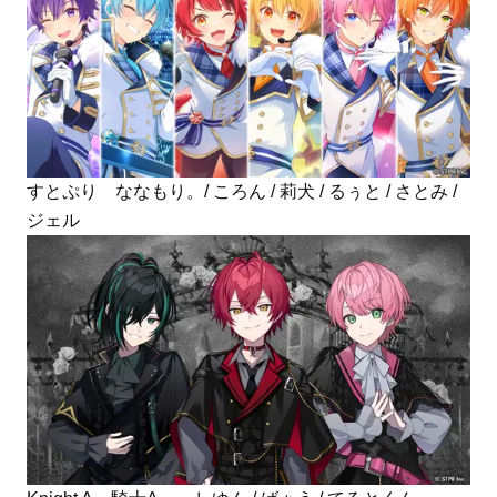
すとぷり ななもり。/ ころん / 莉犬 / るぅと / さとみ /
ジェル