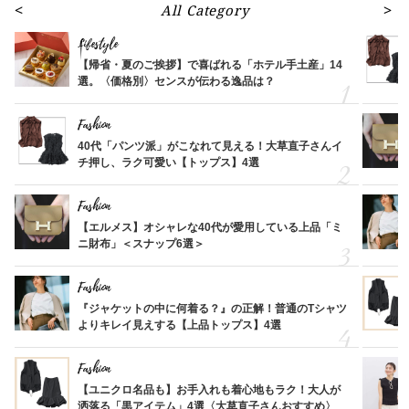
All Category
Lifestyle
【帰省・夏のご挨拶】で喜ばれる「ホテル手土産」14
選。〈価格別〉センスが伝わる逸品は？
Fashion
40代「パンツ派」がこなれて見える！大草直子さんイ
チ押し、ラク可愛い【トップス】4選
Fashion
【エルメス】オシャレな40代が愛用している上品「ミ
ニ財布」＜スナップ6選＞
Fashion
『ジャケットの中に何着る？』の正解！普通のTシャツ
よりキレイ見えする【上品トップス】4選
Fashion
【ユニクロ名品も】お手入れも着心地もラク！大人が
洒落る「黒アイテム」4選〈大草直子さんおすすめ〉