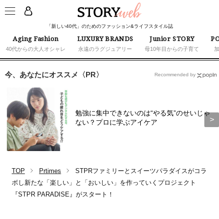
「新しい40代」のためのファッション&ライフスタイル誌
Aging Fashion
LUXURY BRANDS
Junior STORY
PO
40代からの大人オシャレ
永遠のラグジュアリー
母10年目からの子育て
今、あなたにオススメ〈PR〉
Recommended by
勉強に集中できないのは“やる気”のせいじゃ
ない？プロに学ぶアイケア
TOP
Prtimes
STPRファミリーとスイーツパラダイスがコラ
ボし新たな「楽しい」と「おいしい」を作っていくプロジェクト
『STPR PARADISE』がスタート！