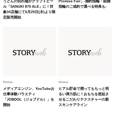
うどんの切れ端がクラフトビー
Promise Fair」-婚約指輪・結婚
Fashion
2026.7.9
ル「SANUKI 870 ALE」に！対
指輪のご成約で選べる特典も-
スタイリストが本気で推す！40代がほどよく華
象34店舗にて6月25日(木)より限
やぐ【甘め黒アイテム】3選
定販売開始
Fashion
2026.7.25
26年夏は「小ぶり」が大流行中！人と被らない
【最旬かごバッグ】6選
Fashion
2026.7.2
【40代夏コーデ】猛暑でも快適＆上品に！体型
カバーも叶う厳選アイテム〈13選〉
Prtimes
Prtimes
メディアエンジン、YouTubeお
ヒアル貯金で潤ってもちっと明
仕事体験バラエティ
るい弾力肌に！おもちを想起さ
「JOBDOL（ジョブドル）」を
せるこだわりテクスチャーの新
開始
スキンケアライン