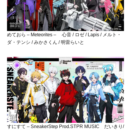
めておら – Meteorites – 心音 / ロゼ / Lapis / メルト・
ダ・テンシ / みかさくん / 明雷らいと
すにすて – SneakerStep Prod.STPR MUSIC だいきり/