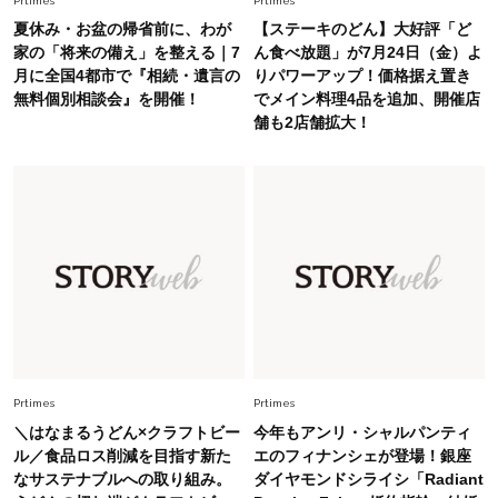
Prtimes
Prtimes
夏休み・お盆の帰省前に、わが
【ステーキのどん】大好評「ど
Fashion
家の「将来の備え」を整える｜7
ん食べ放題」が7月24日（金）よ
2026.7.16
月に全国4都市で『相続・遺言の
りパワーアップ！価格据え置き
白黒でもこんなに華やぐ！40代、夏の「甘めト
無料個別相談会』を開催！
でメイン料理4品を追加、開催店
ップス×パンツ」コーデ〈3選〉
舗も2店舗拡大！
Fashion
2026.6.26
初夏はこれさえあれば！40代は【淡色ワンピ】
で即涼しげ＆上品見え〈3選〉
Fashion
2026.5.29
今、40代の「メガネ＆サングラス」のトレンド
に更新あり！“黒ぶち以外”が新定番に
Fashion
Prtimes
Prtimes
2026.8.5
オシャレ40代の【ワンピ＆オールインワン】最
＼はなまるうどん×クラフトビー
今年もアンリ・シャルパンティ
旬着こなし3選。地味見え回避のコツは「バッグ
ル／食品ロス削減を目指す新た
エのフィナンシェが登場！銀座
選び」！
なサステナブルへの取り組み。
ダイヤモンドシライシ「Radiant