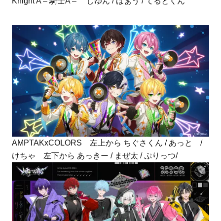
Knight A – 騎士A – しゆん / ばぁう / てるとくん
AMPTAKxCOLORS 左上から ちぐさくん / あっと /
けちゃ 左下から あっきー / まぜ太 / ぷりっつ/