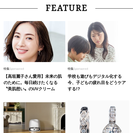
FEATURE
特集
Sponsored
特集
Sponsored
【高垣麗子さん愛用】未来の肌
学校も遊びもデジタル化する
のために。毎日続けたくなる
今、子どもの疲れ目をどうケア
〝美肌想い〟のUVクリーム
する!?