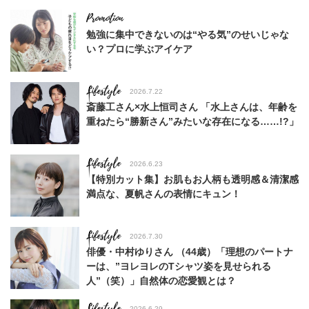
勉強に集中できないのは“やる気”のせいじゃな
い？プロに学ぶアイケア
Lifestyle
2026.7.22
斎藤工さん×水上恒司さん 「水上さんは、年齢を
重ねたら“勝新さん”みたいな存在になる……!?」
Lifestyle
2026.6.23
【特別カット集】お肌もお人柄も透明感＆清潔感
満点な、夏帆さんの表情にキュン！
Lifestyle
2026.7.30
俳優・中村ゆりさん （44歳）「理想のパートナ
ーは、”ヨレヨレのTシャツ姿を見せられる
人”（笑）」自然体の恋愛観とは？
Lifestyle
2026.6.29