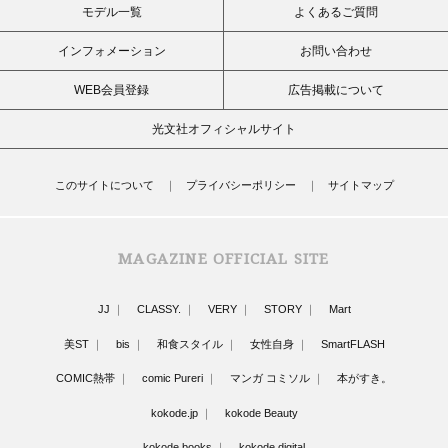
モデル一覧
よくあるご質問
インフォメーション
お問い合わせ
WEB会員登録
広告掲載について
光文社オフィシャルサイト
このサイトについて
プライバシーポリシー
サイトマップ
MAGAZINE OFFICIAL SITE
JJ
CLASSY.
VERY
STORY
Mart
美ST
bis
和食スタイル
女性自身
SmartFLASH
COMIC熱帯
comic Pureri
マンガ コミソル
本がすき。
kokode.jp
kokode Beauty
kokode books
kokode digital