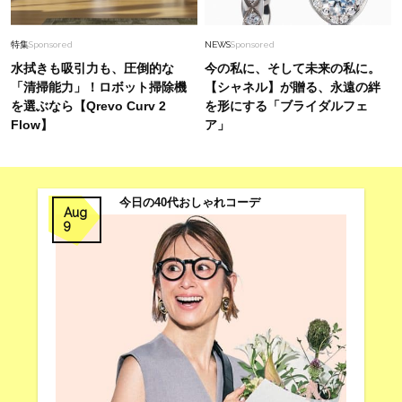
特集
Sponsored
NEWS
Sponsored
水拭きも吸引力も、圧倒的な
今の私に、そして未来の私に。
「清掃能力」！ロボット掃除機
【シャネル】が贈る、永遠の絆
を選ぶなら【Qrevo Curv 2
を形にする「ブライダルフェ
Flow】
ア」
今日の40代おしゃれコーデ
Aug
9