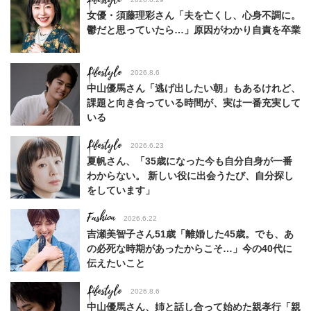
女優・須藤理彩さん「夫を亡くし、心身不調に。
鬱だと思っていたら…」原因がわかり自責を卒業
Lifestyle
2026.8.6
中山優馬さん「逃げ出したい朝」もあるけれど、
課題と向き合っている時間が、実は一番充実して
いる
Lifestyle
2026.6.23
夏帆さん、「35歳になった今も自分自身が一番
わからない。 新しい役に出会うたび、自分探し
をしています」
Fashion
2026.6.22
吉瀬美智子さん51歳「離婚した45歳。でも、あ
の必死な時期があったからこそ…」今の40代に
伝えたいこと
Lifestyle
2026.8.6
中山優馬さん、姉と話し合って始めた親孝行「親