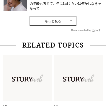
の年齢も考えて、年に1回くらいは何かしなきゃ
なって」
Lifestyle
2026.7.29
「お若いですね」は褒め言葉？“若い＝美しい”と
錯覚させる社会の危うさ【上野千鶴子のジェンダ
Recommended by
ーレス連載22】
Lifestyle
2026.8.6
RELATED TOPICS
26年夏の【開運アクション】は”ひと拭き”習
慣！「金運アップ→トイレ、じゃあ底上げ運
は？」
Fashion
2026.6.12
中村ゆりさん「40代になり、やっと“仕事以外の
幸福感”に目が向いた」ライフスタイルも、服も
Fashion
2026.5.29
40代の夏通勤はこれ１着！「きちんと感」も
「オシャレ」も整うトレンドトップス〈4選〉