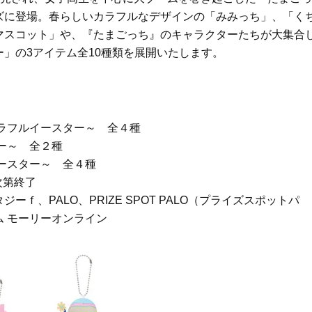
ステージ】新クレンザーでうるお
歳と60歳、大人同士の電撃
ズに登場。春らしいカラフルなデザインの「みみっち」、「く
い艶めくなめらかな素肌へ
アル」周囲が驚くほど本音
かることも
マスコット」や、『たまごっち』のキャラクターたちが大集合
Beauty
Lifestyle
」の3アイテム全10種類を展開いたします。
40代は洗顔選びから！石井美穂さ
女優・須藤理彩さん「夫を
んの「夏枯れ肌対策」全部見せ
し、心身不調に。鬱だと思
【ハリケア・美白etc.】
たら…」原因がわかり自責
ラフルイースター～ 全４種
ー～ 全２種
ースター～ 全４種
次第終了
ｆ、PALO、PRIZE SPOT PALO（プライズスポットパ
 モーリーオンライン