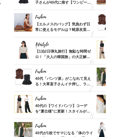
、自然
子さんが40代に推す【ワンピー
常に使える
ぐ
ス】！秀逸シルエットで体型がキ
んと探す「
レイ見え
Fashion
Fashion
てから
【エルメスのバッグ】気負わず日
40代「パ
く」俳
常に使えるモデルは？蛯原友里さ
る！大草直
思い
んと探す「最旬名品」4選
可愛い【ト
Lifestyle
Fashion
摘出手
【1泊2日弾丸旅行】無駄な時間ゼ
40代の【
取って
ロ！「大人の韓国旅」の大正解ス
を”夏仕様
そんな
ケジュールは？
レイ見えす
い
Fashion
Fashion
カ月め
40代「パンツ派」がこなれて見え
40代が1
結婚生
る！大草直子さんイチ押し、ラク
ンを拾わな
可愛い【トップス】4選
Fashion
Fashion
拭き掃
40代の【ワイドパンツ】コーデ
【1万円以
由は？
を”夏仕様”に更新！スタイルがキ
1枚で地味
〉
レイ見えする〈コーデ3選〉
プス」5選
Fashion
Fashion
「53
40代が1枚でサマになる「体のライ
〈帰省にも