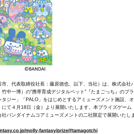
Beauty
Lifestyle
Beauty
Lifestyle
26年夏、石井美穂さん厳選の【美
【帰省・夏のご挨拶】で喜
白アイテム】10選！40代以上は朝
「ホテル手土産」14選。〈
晩の「即効集中ケア」に頼る！
別〉センスが伝わる逸品は
Beauty
Lifestyle
「それどこの？」と褒められる！
【1泊2日弾丸旅行】無駄な
可愛すぎる【YSL】の新作「万能ク
ロ！「大人の韓国旅」の大
リーム」が夏のお守りに
ケジュールは？
Beauty
Lifestyle
40代、翌朝の肌が見違える！夏の
梅宮アンナさん、父・辰夫
「ざらつき・ごわつき」をケアす
相続で学んだこと「親のお
葉市、代表取締役社長：藤原徳也、以下、当社）は、株式会社
る名品2選〈パック・ミスト〉
は”介護どうする？”から始
竹中一博）の”携帯育成デジタルペット”『たまごっち』のプラ
です」父・辰夫さんの相続
Beauty
Lifestyle
タジー」「PALO」をはじめとするアミューズメント施設、オ
だこと
40代の透明感を底上げ【毛穴ケ
〈元社長秘書〉内緒で教え
にて４月18日（金）より展開いたします。本プライズゲーム
ア】名品3選！石井美穂さん「60本
盆の帰省手土産5選】東京で
会社バンダイナムコアミューズメントの二社限定で展開いたし
以上愛用中」のものも
「また買ってきて」と喜ば
品
Beauty
Lifestyle
antasy.co.jp/molly-fantasy/prize/#tamagotchi
「夕方から目力が落ちる…」40代
【特別カット集】中村ゆり