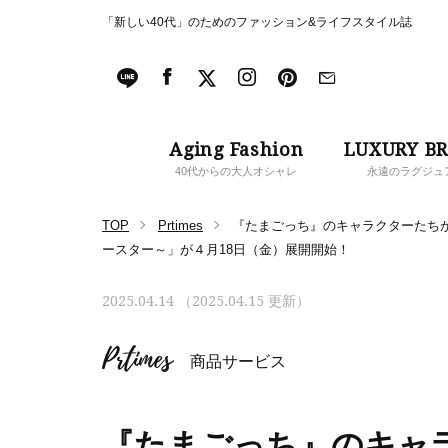
「新しい40代」のためのファッション&ライフスタイル誌
Aging Fashion
LUXURY B
40代からの大人オシャレ
永遠のラグジュ
TOP
Prtimes
『たまごっち』のキャラクターたち
ースター～」が４月18日（金）展開開始！
2025.04.14 （2025.04.15 更新）
Prtimes
商品サービス
『たまごっち』のキャ