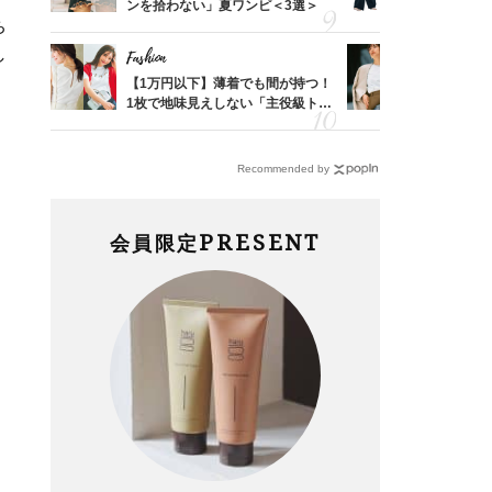
婚のリ
ンを拾わない」夏ワンピ＜3選＞
代「ワイド
ち
でぶつ
【旅コーデ
し
Fashion
Fashion
亡く
【1万円以下】薄着でも間が持つ！
『ジャケッ
ってい
1枚で地味見えしない「主役級トッ
正解！普通
を卒業
プス」5選
えする【上
Recommended by
PRESENT
会員限定