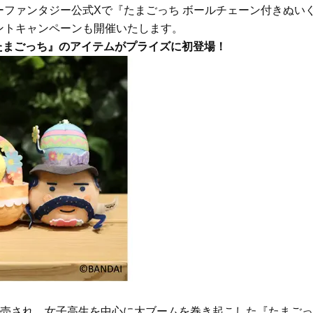
へ！石井美穂さんが推薦【名品ア
やわらかな透明感をまとう
ファンタジー公式Xで『たまごっち ボールチェーン付きぬい
イクリーム】3選
体の美しさ
ントキャンペーンも開催いたします。
Beauty
Lifestyle
たまごっち』のアイテムがプライズに初登場！
酷暑の夏こそ40代が使うべき【美
【特別画像集】「亡くなっ
容液・クリーム】「シワ・たるみ
憧れの気持ちはますます強
ケア」はこれ一つでOK！
優・大和田美帆さん”母との
出”
Beauty
Lifestyle
石井美穂さんおすすめ！40代の
【梅宮アンナさん】乳がん
「お疲れ顔を救う」美容パック
術を経て「残った方の胸も
は？翌朝の肌に自信がもてる
しまいたい」とすら思う──
声もあることを知ってほし
Beauty
Lifestyle
黄ぐすみをオフ！40代の美白ケ
梅宮アンナさん、再婚から8
ア、最適解は【角質洗顔】。石井
の心境「お互い20年ぶりの
美穂さんおすすめ名品
活、正直簡単じゃない」
Beauty
Lifestyle
今いちばん垢抜ける「ショートボ
まずはここだけ！「寝室の
ブ」SNAP。人気アラフォー読者達
除」が【総合運】に効く理
がお手本！
〈26年夏の開運アクション
Beauty
Lifestyle
まるで美容液！【ディオール プレ
梅宮アンナさんご夫婦が語る 
発売され、女子高生を中心に大ブームを巻き起こした『たまごっ