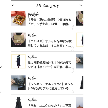
All Category
Fa
Lifestyle
Fashion
ばれる
【帰省・夏のご挨拶】で喜ばれる
【エルメス
価格
「ホテル手土産」14選。〈価格
用している
？
別〉センスが伝わる逸品は？
ナップ6選
Fashion
Fashion
時間ゼ
【エルメス】オシャレな40代が愛
黒より断然
正解ス
用している上品「ミニ財布」＜ス
ンピは【ネ
ナップ6選＞
しコーデ３
Fashion
Fashion
さんの
黒より断然垢抜ける！40代の夏ワ
【シャネル、
金の話
ンピは【ネイビー】が正解！着回
レ40代が
バ
めるん
しコーデ３
「ミニ財布
で学ん
Fashion
Fashion
る【お
【シャネル、エルメスetc.】オシャ
「それ、ユ
買える
レ40代がリアルに愛用している
子さんが4
ま
れる名
「ミニ財布」＜スナップ18選＞
ス】！秀逸
レイ見え
Fashion
Fashion
さん
「それ、ユニクロなの？」大草直
【エルメス