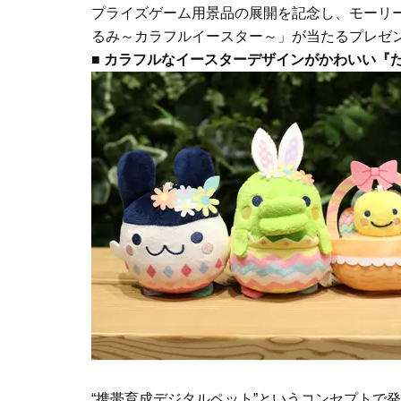
プライズゲーム用景品の展開を記念し、モーリー
るみ～カラフルイースター～」が当たるプレゼ
■
カラフルなイースターデザインがかわいい『
“携帯育成デジタルペット”というコンセプトで