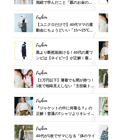
正解ス
相続で学んだこと「親のお金の話
ンピは【ネ
は”介護どうする？”から始めるん
しコーデ３
です」父・辰夫さんの相続で学ん
Fashion
Fashion
だこと
って始
【ユニクロだけで】40代ママの運
【1万円以
えて、
動会にちょうどいい「15〜25℃気
1枚で地味
ゃなっ
温別コーデ」〈UNIQLO3選〉
プス」5選
Fashion
Fashion
亡く
黒より断然垢抜ける！40代の夏ワ
『ジャケッ
ってい
ンピは【ネイビー】が正解！着回
正解！普通
を卒業
しコーデ３
えする【上
Fashion
Fashion
】旅の
【1万円以下】薄着でも間が持つ！
40代が1
レライ
1枚で地味見えしない「主役級トッ
ンを拾わな
身」3
プス」5選
Fashion
Fashion
「品プ
『ジャケットの中に何着る？』の
カゴバッグ
フェア
正解！普通のTシャツよりキレイ見
STORY
スホテ
えする【上品トップス】4選
プ！〈7選
Fashion
Fashion
）「理
40代が1枚でサマになる「体のライ
26年夏は