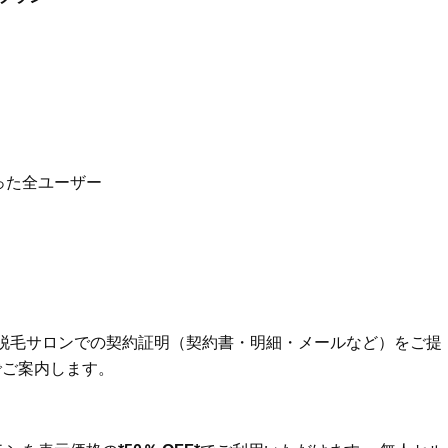
んの「夏枯れ肌対策」全部見せ
ロ！「大人の韓国旅」の大
【ハリケア・美白etc.】
ケジュールは？
Beauty
Lifestyle
今いちばん垢抜ける「ショートボ
中山優馬さん、姉と話し合
ブ」SNAP。人気アラフォー読者達
めた親孝行「親の年齢も考
がお手本！
年に1回くらいは何かしなき
て」
Beauty
Lifestyle
黄ぐすみをオフ！40代の美白ケ
女優・須藤理彩さん「夫を
った全ユーザー
ア、最適解は【角質洗顔】。石井
し、心身不調に。鬱だと思
美穂さんおすすめ名品
たら…」原因がわかり自責
Beauty
Lifestyle
酷暑の夏こそ40代が使うべき【美
【ゲリラ豪雨・不眠・疲労
容液・クリーム】「シワ・たるみ
不安をゼロにする！オシャ
ケア」はこれ一つでOK！
ターの「夏の旅行バッグの中
選！
Beauty
Lifestyle
た脱毛サロンでの契約証明（契約書・明細・メールなど）をご提
簡単セットで洒落る40代の【ボブ
本場ハワイの美食を品川で 
ヘア】4選。“センスがいい人”見え
リグルメ紀行～ハワイアン
でご案内します。
するポイントは？
～」を開催！【品川プリン
ル】
Beauty
Lifestyle
40代、翌朝の肌が見違える！夏の
俳優・中村ゆりさん （44歳