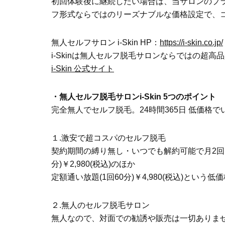
初回体験後に継続したい場合は、当サロンのプ
フ形式ならではのリーズナブルな価格設定で、
無人セルフサロン i-Skin HP：
https://i-skin.co.jp/
i-Skinは無人セルフ脱毛サロンならではの超
i-Skin 公式サイト
・無人セルフ脱毛サロンi-Skin 5つのポイント
完全無人でセルフ脱毛。24時間365日 低価格でい
１.激安で超コスパのセルフ脱毛
契約期間の縛り無し・いつでも解約可能で月2回プラン
分)￥2,980(税込)のほか
定額通い放題(1回60分)￥4,980(税込)とい
２.無人のセルフ脱毛サロン
無人なので、対面での勧誘や販売は一切ありま