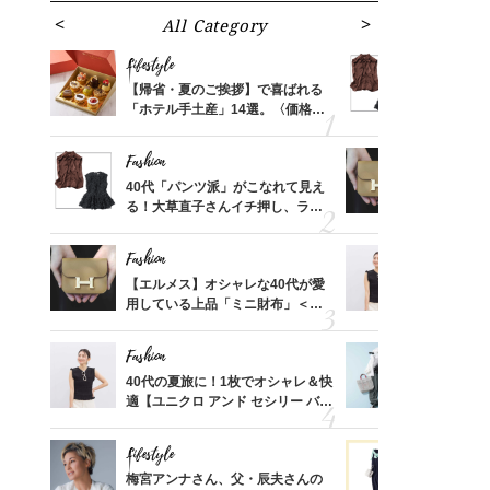
All Category
Fa
Lifestyle
Fashion
ばれる
【帰省・夏のご挨拶】で喜ばれる
40代「パ
価格
「ホテル手土産」14選。〈価格
る！大草直
？
別〉センスが伝わる逸品は？
可愛い【ト
Fashion
Fashion
さんの
40代「パンツ派」がこなれて見え
【エルメス
金の話
る！大草直子さんイチ押し、ラク
用している
めるん
可愛い【トップス】4選
ナップ6選
で学ん
Fashion
Fashion
る【お
【エルメス】オシャレな40代が愛
40代の夏
買える
用している上品「ミニ財布」＜ス
適【ユニクロ
れる名
ナップ6選＞
セン】〈新
Fashion
Fashion
さん
40代の夏旅に！1枚でオシャレ＆快
【ユニクロ
、自然
適【ユニクロ アンド セシリー バン
動会にちょ
セン】〈新作コーデ3選〉
温別コーデ」
Lifestyle
Fashion
時間ゼ
梅宮アンナさん、父・辰夫さんの
黒より断然