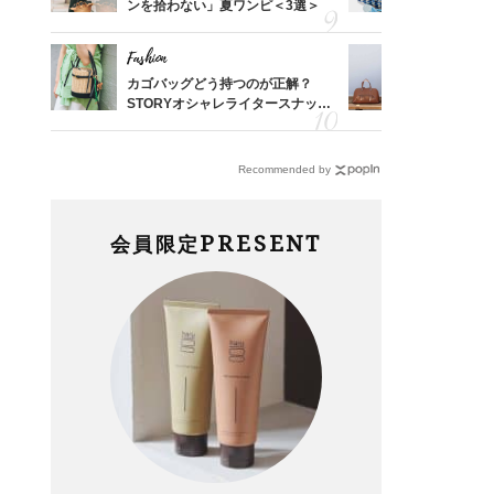
レのT
ンを拾わない」夏ワンピ＜3選＞
人と被らな
笑）」
選
Fashion
Fashion
した記
カゴバッグどう持つのが正解？
【エルメス
さん
STORYオシャレライタースナッ
常に使える
係
プ！〈7選〉
んと探す「
Recommended by
PRESENT
会員限定