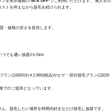
ランを表示価格の
*50％ OFF*
でご利用いただけます。 無人セル
「ざらつき・ごわつき」をケアす
想のパートナーは、”ヨレヨ
る名品2選〈パック・ミスト〉
シャツ姿を見せられる人”（
コストを抑えながら脱毛を続けられます。
自然体の恋愛観とは？
Beauty
Lifestyle
まるで美容液！【ディオール プレ
梅宮アンナさん「子育てを
ステージ】新クレンザーでうるお
憶がないんです」娘モモカ
高品質・破格の安さを提供します。
い艶めくなめらかな素肌へ
と“一緒に成長した”親子関
つでも通い放題のi-Skin
(1回60分)￥2,980(税込)やヒゲ・部分脱毛プラン(1回30
う低価格でのご提供となっています。
せん。脱毛したい場所を時間内好きなだけ脱毛し放題です。