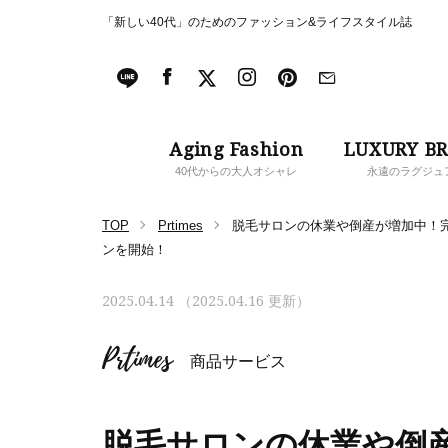
「新しい40代」のためのファッション&ライフスタイル誌
Aging Fashion
LUXURY B
40代からの大人オシャレ
永遠のラグジュ
TOP
Prtimes
脱毛サロンの休業や倒産が増加中！完
ンを開始！
2025.04.14 （2025.04.16 更新）
Prtimes
商品サービス
脱毛サロンの休業や倒