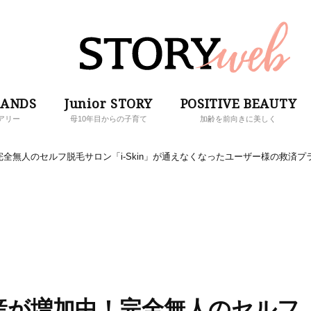
RANDS
Junior STORY
POSITIVE BEAUTY
アリー
母10年目からの子育て
加齢を前向きに美しく
全無人のセルフ脱毛サロン「i-Skin」が通えなくなったユーザー様の救済プ
産が増加中！完全無人のセルフ