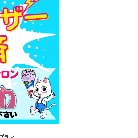
Beauty
Lifestyle
Beauty
Lifestyle
「それどこの？」と褒められる！
【帰省・夏のご挨拶】で喜
可愛すぎる【YSL】の新作「万能ク
「ホテル手土産」14選。〈
リーム」が夏のお守りに
別〉センスが伝わる逸品は
Beauty
Lifestyle
40代、顔がオシャレになる「リッ
梅宮アンナさん、父・辰夫
プの色」は【モーブ】一択！大野
相続で学んだこと「親のお
真理子さんおすすめ名品
は”介護どうする？”から始
です」父・辰夫さんの相続
Beauty
Lifestyle
だこと
26年夏、石井美穂さん厳選の【美
〈元社長秘書〉内緒で教え
白アイテム】10選！40代以上は朝
盆の帰省手土産5選】東京で
晩の「即効集中ケア」に頼る！
「また買ってきて」と喜ば
品
Beauty
Lifestyle
40代に似合う【韓コスリップ】6
【特別カット集】中村ゆり
選！大野真理子さん推薦「顔色が
やわらかな透明感をまとう
華やぐ」名品
体の美しさ
Beauty
Lifestyle
40代は洗顔選びから！石井美穂さ
【1泊2日弾丸旅行】無駄な
済プラン