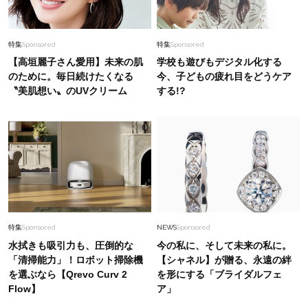
特集
Sponsored
特集
Sponsored
【高垣麗子さん愛用】未来の肌
学校も遊びもデジタル化する
のために。毎日続けたくなる
今、子どもの疲れ目をどうケア
〝美肌想い〟のUVクリーム
する!?
特集
Sponsored
NEWS
Sponsored
水拭きも吸引力も、圧倒的な
今の私に、そして未来の私に。
「清掃能力」！ロボット掃除機
【シャネル】が贈る、永遠の絆
を選ぶなら【Qrevo Curv 2
を形にする「ブライダルフェ
Flow】
ア」