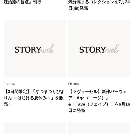
妊治療の盲点』刊行
気分高まるコレクションを7月24
幸福感”に目が向いた」ライフスタイルも、服も
日(金)発売
Fashion
2026.7.16
白黒でもこんなに華やぐ！40代、夏の「甘めト
ップス×パンツ」コーデ〈3選〉
Fashion
2026.5.29
40代の夏通勤はこれ１着！「きちんと感」も
「オシャレ」も整うトレンドトップス〈4選〉
Fashion
Prtimes
Prtimes
2026.8.5
オシャレ40代の【ワンピ＆オールインワン】最
【3日間限定】「なつまつりぴよ
【ツヴィーゼル】新作バーウェ
旬着こなし3選。地味見え回避のコツは「バッグ
りん ～はじける夏休み～」を販
ア「Age（エージ）」
選び」！
売！
&「Fave（フェイブ）」を6月16
日に発売
Fashion
2026.7.31
【40代のTシャツコーデ】超ビッグサイズ×きれ
いめハーフパンツでモードに昇華