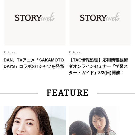
Fashion
2026.7.9
スタイリストが本気で推す！40代がほどよく華
やぐ【甘め黒アイテム】3選
Fashion
2026.7.25
26年夏は「小ぶり」が大流行中！人と被らない
Prtimes
Prtimes
【最旬かごバッグ】6選
DAN、TVアニメ「SAKAMOTO
【TAC情報処理】応用情報技術
DAYS」コラボのTシャツを発売
者オンラインセミナー『学習ス
タートガイド』8/2(日)開催！
FEATURE