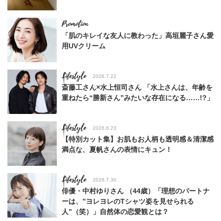
「肌のキレイな友人に教わった」高垣麗子さん愛
用UVクリーム
Lifestyle
2026.7.22
斎藤工さん×水上恒司さん 「水上さんは、年齢を
重ねたら“勝新さん”みたいな存在になる……!?」
Lifestyle
2026.6.23
【特別カット集】お肌もお人柄も透明感＆清潔感
満点な、夏帆さんの表情にキュン！
Lifestyle
2026.7.30
俳優・中村ゆりさん （44歳）「理想のパートナ
ーは、”ヨレヨレのTシャツ姿を見せられる
人”（笑）」自然体の恋愛観とは？