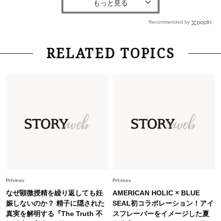
【40代コンサバ派】白Tシャツは「パール×ゴー
ルドアクセ」を合わせるのが正解！〈大野真理子
Recommended by
さん×佐藤佳菜子さん〉
Lifestyle
2026.7.29
RELATED TOPICS
「お若いですね」は褒め言葉？“若い＝美しい”と
錯覚させる社会の危うさ【上野千鶴子のジェンダ
ーレス連載22】
Lifestyle
2026.7.29
「人間、役に立たなきゃ生きてちゃいかんか？」
上野千鶴子先生が問い直す“理想の老後”の呪縛
【ジェンダー連載23】
Lifestyle
2026.8.6
26年夏の【開運アクション】は”ひと拭き”習
慣！「金運アップ→トイレ、じゃあ底上げ運
Prtimes
Prtimes
は？」
なぜ顕微授精を繰り返しても妊
AMERICAN HOLIC × BLUE
Fashion
娠しないのか？ 精子に隠された
SEAL初コラボレーション！アイ
2026.6.12
真実を解明する『The Truth 不
スフレーバーをイメージした夏
中村ゆりさん「40代になり、やっと“仕事以外の