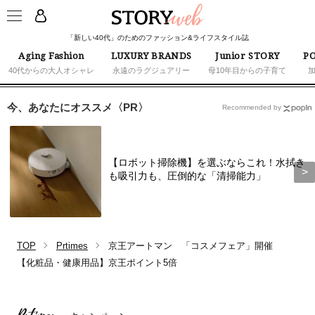
「新しい40代」のためのファッション&ライフスタイル誌
Aging Fashion
LUXURY BRANDS
Junior STORY
PO
40代からの大人オシャレ
永遠のラグジュアリー
母10年目からの子育て
今、あなたにオススメ〈PR〉
Recommended by
【ロボット掃除機】を選ぶならこれ！水拭き
も吸引力も、圧倒的な「清掃能力」
TOP
Prtimes
京王アートマン 「コスメフェア」開催
【化粧品・健康用品】京王ポイント5倍