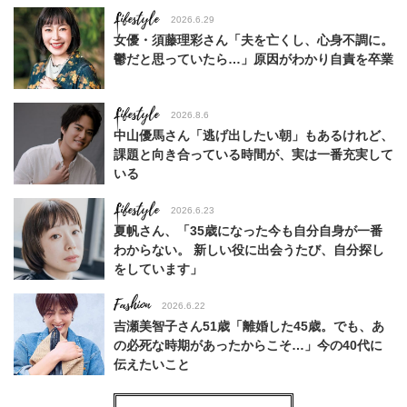
Lifestyle
2026.6.29
女優・須藤理彩さん「夫を亡くし、心身不調に。
鬱だと思っていたら…」原因がわかり自責を卒業
Lifestyle
2026.8.6
中山優馬さん「逃げ出したい朝」もあるけれど、
課題と向き合っている時間が、実は一番充実して
いる
Lifestyle
2026.6.23
夏帆さん、「35歳になった今も自分自身が一番
わからない。 新しい役に出会うたび、自分探し
をしています」
Fashion
2026.6.22
吉瀬美智子さん51歳「離婚した45歳。でも、あ
の必死な時期があったからこそ…」今の40代に
伝えたいこと
Fashion
2026.8.6