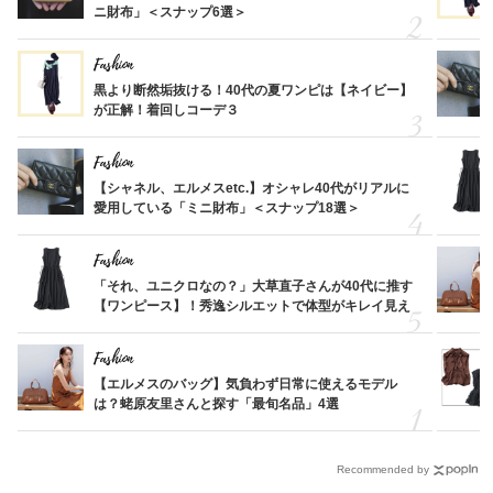
ニ財布」＜スナップ6選＞
Fashion
黒より断然垢抜ける！40代の夏ワンピは【ネイビー】
が正解！着回しコーデ３
Fashion
【シャネル、エルメスetc.】オシャレ40代がリアルに
愛用している「ミニ財布」＜スナップ18選＞
Fashion
「それ、ユニクロなの？」大草直子さんが40代に推す
【ワンピース】！秀逸シルエットで体型がキレイ見え
Fashion
【エルメスのバッグ】気負わず日常に使えるモデル
は？蛯原友里さんと探す「最旬名品」4選
Recommended by