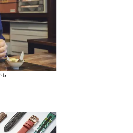
Beauty
Lifestyle
まるで美容液！【ディオール プレ
女優・須藤理彩さん「夫を
ステージ】新クレンザーでうるお
し、心身不調に。鬱だと思
い艶めくなめらかな素肌へ
たら…」原因がわかり自責
いも