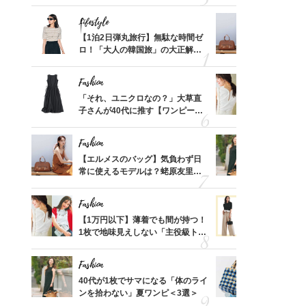
「ミニ財布」＜スナップ18選＞
ス】！秀逸
レイ見え
Lifestyle
Fashion
てから
【1泊2日弾丸旅行】無駄な時間ゼ
【エルメス
く」俳
ロ！「大人の韓国旅」の大正解ス
常に使える
思い
ケジュールは？
んと探す「
Fashion
Fashion
って始
「それ、ユニクロなの？」大草直
【1万円以
えて、
子さんが40代に推す【ワンピー
1枚で地味
ゃなっ
ス】！秀逸シルエットで体型がキ
プス」5選
レイ見え
Fashion
Fashion
摘出手
【エルメスのバッグ】気負わず日
40代が1
取って
常に使えるモデルは？蛯原友里さ
ンを拾わな
そんな
んと探す「最旬名品」4選
い
Fashion
Fashion
カ月め
【1万円以下】薄着でも間が持つ！
40代の【
結婚生
1枚で地味見えしない「主役級トッ
を”夏仕様
プス」5選
レイ見えす
Fashion
Fashion
拭き掃
40代が1枚でサマになる「体のライ
26年夏は
由は？
ンを拾わない」夏ワンピ＜3選＞
人と被らな
〉
選