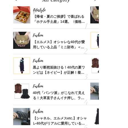
Lifestyle
Fashion
ばれる
【帰省・夏のご挨拶】で喜ばれる
【エルメス
価格
「ホテル手土産」14選。〈価格
用している
？
別〉センスが伝わる逸品は？
ナップ6選
Fashion
Fashion
時間ゼ
【エルメス】オシャレな40代が愛
黒より断然
正解ス
用している上品「ミニ財布」＜ス
ンピは【ネ
ナップ6選＞
しコーデ３
Fashion
Fashion
さんの
黒より断然垢抜ける！40代の夏ワ
40代「パ
金の話
ンピは【ネイビー】が正解！着回
る！大草直
めるん
しコーデ３
可愛い【ト
で学ん
Fashion
Fashion
る【お
40代「パンツ派」がこなれて見え
【シャネル、
買える
る！大草直子さんイチ押し、ラク
レ40代が
れる名
可愛い【トップス】4選
「ミニ財布
Fashion
Fashion
さん
【シャネル、エルメスetc.】オシャ
「それ、ユ
、自然
レ40代がリアルに愛用している
子さんが4