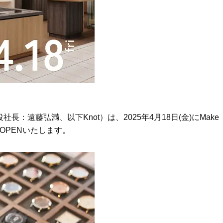
Beauty
Lifestyle
「それどこの？」と褒められる！
【帰省・夏のご挨拶】で喜
可愛すぎる【YSL】の新作「万能ク
「ホテル手土産」14選。〈
リーム」が夏のお守りに
別〉センスが伝わる逸品は
Beauty
Lifestyle
26年夏、石井美穂さん厳選の【美
【1泊2日弾丸旅行】無駄な
白アイテム】10選！40代以上は朝
ロ！「大人の韓国旅」の大
晩の「即効集中ケア」に頼る！
ケジュールは？
Beauty
Lifestyle
長：遠藤弘満、以下Knot）は、2025年4月18日(金)にMake
40代、翌朝の肌が見違える！夏の
梅宮アンナさん、父・辰夫
「ざらつき・ごわつき」をケアす
相続で学んだこと「親のお
ップをOPENいたします。
る名品2選〈パック・ミスト〉
は”介護どうする？”から始
です」父・辰夫さんの相続
Beauty
Lifestyle
だこと
40代の透明感を底上げ【毛穴ケ
〈元社長秘書〉内緒で教え
ア】名品3選！石井美穂さん「60本
盆の帰省手土産5選】東京で
以上愛用中」のものも
「また買ってきて」と喜ば
品
Beauty
Lifestyle
酷暑の夏こそ40代が使うべき【美
【特別カット集】中村ゆり
容液・クリーム】「シワ・たるみ
やわらかな透明感をまとう