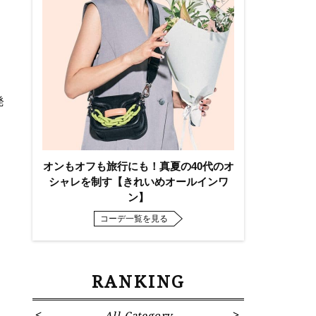
発
オンもオフも旅行にも！真夏の40代のオ
シャレを制す【きれいめオールインワ
ン】
コーデ一覧を見る
RANKING
All Category
Fa