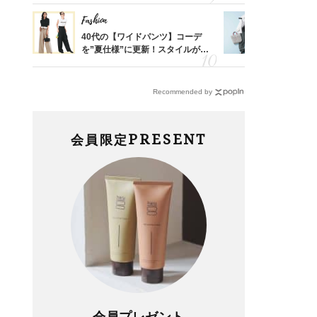
Fashion
Fashion
亡く
40代の【ワイドパンツ】コーデ
【ユニクロ
ってい
を”夏仕様”に更新！スタイルがキ
動会にちょ
を卒業
レイ見えする〈コーデ3選〉
温別コーデ」
Recommended by
PRESENT
会員限定
会員プレゼント