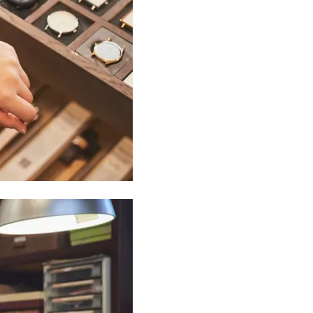
ケア」はこれ一つでOK！
体の美しさ
Beauty
Lifestyle
「夕方から目力が落ちる…」40代
【特別画像集】「亡くなっ
へ！石井美穂さんが推薦【名品ア
憧れの気持ちはますます強
イクリーム】3選
優・大和田美帆さん”母との
出”
Beauty
Lifestyle
石井美穂さんおすすめ！40代の
中山優馬さん、姉と話し合
「お疲れ顔を救う」美容パック
めた親孝行「親の年齢も考
は？翌朝の肌に自信がもてる
年に1回くらいは何かしなき
て」
Beauty
Lifestyle
黄ぐすみをオフ！40代の美白ケ
【梅宮アンナさん】乳がん
ア、最適解は【角質洗顔】。石井
術を経て「残った方の胸も
美穂さんおすすめ名品
しまいたい」とすら思う──
声もあることを知ってほし
Beauty
Lifestyle
40代、顔がオシャレになる「リッ
梅宮アンナさん、再婚から8
プの色」は【モーブ】一択！大野
の心境「お互い20年ぶりの
真理子さんおすすめ名品
活、正直簡単じゃない」
Beauty
Lifestyle
今いちばん垢抜ける「ショートボ
まずはここだけ！「寝室の
ブ」SNAP。人気アラフォー読者達
除」が【総合運】に効く理
がお手本！
〈26年夏の開運アクション