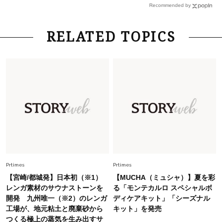
錯覚させる社会の危うさ【上野千鶴子のジェンダ
Recommended by
ーレス連載22】
Lifestyle
2026.8.6
RELATED TOPICS
26年夏の【開運アクション】は”ひと拭き”習
慣！「金運アップ→トイレ、じゃあ底上げ運
は？」
Lifestyle
2026.5.22
梅宮アンナさん 電撃婚から1年、家族の価値観
を育み中「理想の暮らしよりも今の心地よさを選
んだ」
Fashion
2026.6.12
中村ゆりさん「40代になり、やっと“仕事以外の
幸福感”に目が向いた」ライフスタイルも、服も
Prtimes
Prtimes
【宮崎/都城発】日本初（※1）
【MUCHA（ミュシャ）】夏を彩
Fashion
レンガ素材のサウナストーンを
る「モンテカルロ スペシャルボ
2026.7.16
開発 九州唯一（※2）のレンガ
ディケアキット」「シーズナル
白黒でもこんなに華やぐ！40代、夏の「甘めト
工場が、地元粘土と廃棄砂から
キット」を発売
ップス×パンツ」コーデ〈3選〉
つくる極上の蒸気を生み出すサ