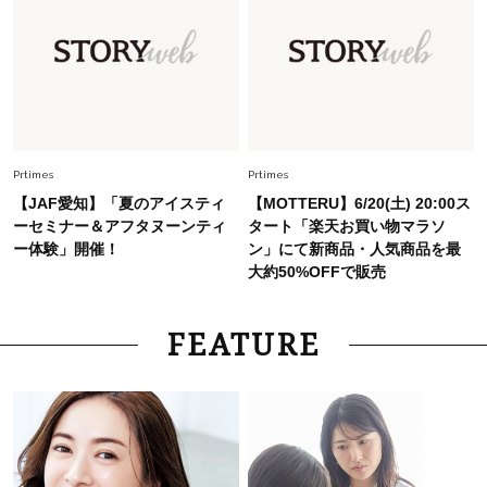
Fashion
2026.7.9
スタイリストが本気で推す！40代がほどよく華
やぐ【甘め黒アイテム】3選
Fashion
2026.7.25
26年夏は「小ぶり」が大流行中！人と被らない
【最旬かごバッグ】6選
Prtimes
Prtimes
【JAF愛知】「夏のアイスティ
【MOTTERU】6/20(土) 20:00ス
ーセミナー＆アフタヌーンティ
タート「楽天お買い物マラソ
ー体験」開催！
ン」にて新商品・人気商品を最
大約50%OFFで販売
FEATURE