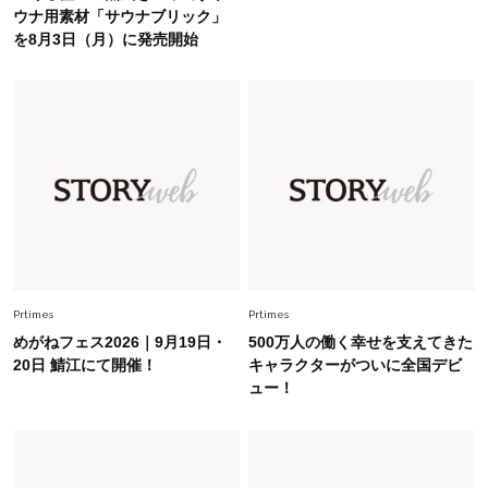
ウナ用素材「サウナブリック」
Fashion
を8月3日（月）に発売開始
2026.5.29
40代の夏通勤はこれ１着！「きちんと感」も
「オシャレ」も整うトレンドトップス〈4選〉
Fashion
2026.5.29
今、40代の「メガネ＆サングラス」のトレンド
に更新あり！“黒ぶち以外”が新定番に
Fashion
2026.8.5
オシャレ40代の【ワンピ＆オールインワン】最
旬着こなし3選。地味見え回避のコツは「バッグ
Prtimes
Prtimes
選び」！
めがねフェス2026｜9月19日・
500万人の働く幸せを支えてきた
20日 鯖江にて開催！
キャラクターがついに全国デビ
Fashion
2026.7.31
ュー！
【40代のTシャツコーデ】超ビッグサイズ×きれ
いめハーフパンツでモードに昇華