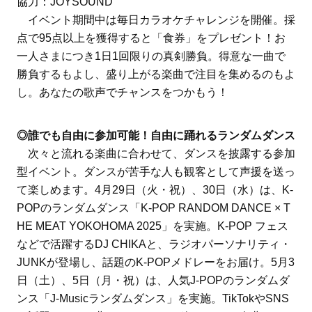
協力：JOYSOUND
イベント期間中は毎日カラオケチャレンジを開催。採
点で95点以上を獲得すると「食券」をプレゼント！お
一人さまにつき1日1回限りの真剣勝負。得意な一曲で
勝負するもよし、盛り上がる楽曲で注目を集めるのもよ
し。あなたの歌声でチャンスをつかもう！
◎誰でも自由に参加可能！自由に踊れるランダムダンス
次々と流れる楽曲に合わせて、ダンスを披露する参加
型イベント。ダンスが苦手な人も観客として声援を送っ
て楽しめます。4月29日（火・祝）、30日（水）は、K-
POPのランダムダンス「K-POP RANDOM DANCE × T
HE MEAT YOKOHOMA 2025」を実施。K-POP フェス
などで活躍するDJ CHIKAと、ラジオパーソナリティ・
JUNKが登場し、話題のK-POPメドレーをお届け。5月3
日（土）、5日（月・祝）は、人気J-POPのランダムダ
ンス「J-Musicランダムダンス」を実施。TikTokやSNS