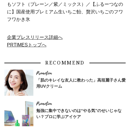
もソフト（プレーン／紫／ミックス）／【ふるーつなの
に】国産使用プレミアム生いちご飴、贅沢いちごのフワ
フワかき氷
企業プレスリリース詳細へ
PRTIMESトップへ
RECOMMEND
「肌のキレイな友人に教わった」高垣麗子さん愛
用UVクリーム
勉強に集中できないのは“やる気”のせいじゃな
い？プロに学ぶアイケア