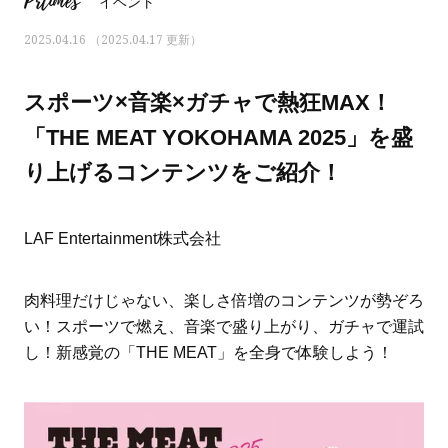
Prtimes
イベント
2025.04.16 （2025.04.17 更新）
スポーツ×音楽×ガチャで熱狂MAX！
「THE MEAT YOKOHAMA 2025」を盛
り上げるコンテンツをご紹介！
LAF Entertainment株式会社
肉料理だけじゃない、楽しさ倍増のコンテンツが勢ぞろ
い！スポーツで燃え、音楽で盛り上がり、ガチャで運試
ママとパパに贈る「ジェンダーレ
人気の40代髪型・ヘア
し！新感覚の「THE MEAT」を全身で体験しよう！
ス学」
タログ