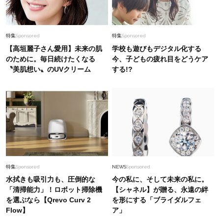
特集
Sponsored
特集
Sponsored
【高垣麗子さん愛用】未来の肌
学校も遊びもデジタル化する
のために。毎日続けたくなる
今、子どもの疲れ目をどうケア
〝美肌想い〟のUVクリーム
する!?
特集
Sponsored
NEWS
Sponsored
水拭きも吸引力も、圧倒的な
今の私に、そして未来の私に。
「清掃能力」！ロボット掃除機
【シャネル】が贈る、永遠の絆
を選ぶなら【Qrevo Curv 2
を形にする「ブライダルフェ
Flow】
ア」