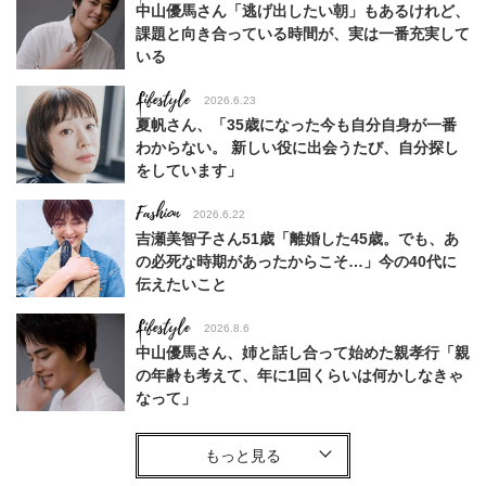
中山優馬さん「逃げ出したい朝」もあるけれど、
課題と向き合っている時間が、実は一番充実して
いる
Lifestyle
2026.6.23
夏帆さん、「35歳になった今も自分自身が一番
わからない。 新しい役に出会うたび、自分探し
をしています」
Fashion
2026.6.22
吉瀬美智子さん51歳「離婚した45歳。でも、あ
の必死な時期があったからこそ…」今の40代に
伝えたいこと
Lifestyle
2026.8.6
中山優馬さん、姉と話し合って始めた親孝行「親
の年齢も考えて、年に1回くらいは何かしなきゃ
なって」
Lifestyle
2026.7.29
「お若いですね」は褒め言葉？“若い＝美しい”と