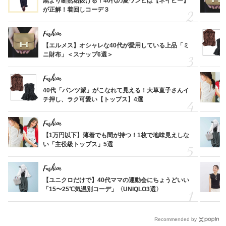
黒より断然垢抜ける！40代の夏ワンピは【ネイビー】
が正解！着回しコーデ３
Fashion
【エルメス】オシャレな40代が愛用している上品「ミ
ニ財布」＜スナップ6選＞
Fashion
40代「パンツ派」がこなれて見える！大草直子さんイ
チ押し、ラク可愛い【トップス】4選
Fashion
【1万円以下】薄着でも間が持つ！1枚で地味見えしな
い「主役級トップス」5選
Fashion
【ユニクロだけで】40代ママの運動会にちょうどいい
「15〜25℃気温別コーデ」〈UNIQLO3選〉
Recommended by