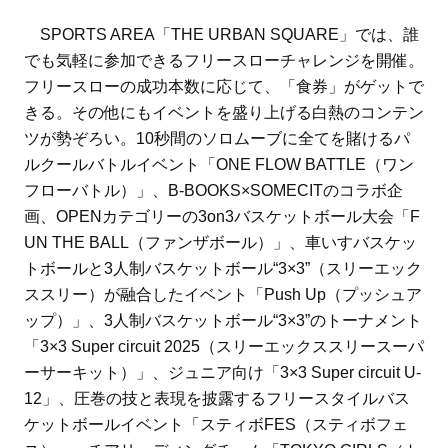
SPORTS AREA「THE URBAN SQUARE」では、誰
でも気軽に参加できるフリースローチャレンジを開催。
フリースローの成功本数に応じて、「食券」がゲットで
きる。その他にもイベントを盛り上げる白熱のコンテン
ツが勢ぞろい。10秒間のソロムーブに全てを賭けるパ
ルクールバトルイベント「ONE FLOW BATTLE（ワン
フローバトル）」、B-BOOKS×SOMECITのコラボ企
画、OPENカテゴリーの3on3バスケットボール大会「F
UN THE BALL（ファンザボール）」、車いすバスケッ
トボールと3人制バスケットボール“3×3”（スリーエック
ススリー）が融合したイベント「Push Up（プッシュア
ップ）」、3人制バスケットボール“3×3”のトーナメント
「3×3 Super circuit 2025（スリーエックススリースーパ
ーサーキット）」、ジュニア向け「3×3 Super circuit U-
12」、圧巻の技と表現を披露するフリースタイルバス
ケットボールイベント「スティボFES（スティボフェ