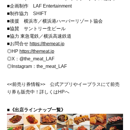
■企画制作 LAF Entertainment
■制作協力 SHIFT
■後援 横浜市／横浜港ハーバーリゾート協会
■協賛 サントリー生ビール
■協力 東急電鉄／横浜高速鉄道
■お問合せ
https://themeat.jp
◎HP
https://themeat.jp
◎X：@the_meat_LAF
◎Instagram：the_meat_LAF
<<前売り券情報>> 公式アプリやイープラスにて前売
り券も販売中！詳しくはHPへ
■《出店ラインナップ一覧》