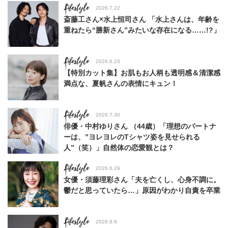
Lifestyle
2026.7.22
斎藤工さん×水上恒司さん 「水上さんは、年齢を
重ねたら“勝新さん”みたいな存在になる……!?」
Lifestyle
2026.6.23
【特別カット集】お肌もお人柄も透明感＆清潔感
満点な、夏帆さんの表情にキュン！
Lifestyle
2026.7.30
俳優・中村ゆりさん （44歳）「理想のパートナ
ーは、”ヨレヨレのTシャツ姿を見せられる
人”（笑）」自然体の恋愛観とは？
Lifestyle
2026.6.29
女優・須藤理彩さん「夫を亡くし、心身不調に。
鬱だと思っていたら…」原因がわかり自責を卒業
Lifestyle
2026.8.6