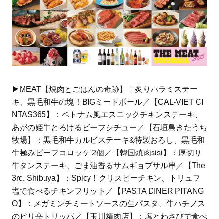
▶︎MEAT【焼肉とごはんの奇跡】：炙りハラミステー
キ、黒毛和牛の塊！BIGミートボール／【CAL-VIET CI
NTAS365】：ベトナム風エスニックチキンステーキ、
あがの姫牛とろけるビーフシチュー／【石垣島きたうち
牧場】：黒毛和牛カルビステーキ&特製おろし、黒毛和
牛極みビーフコロッケ 2個／【韓国焼肉sisi】：厚切り
牛タンステーキ、ごま油香るサムギョプサル串／【The
3rd. Shibuya】：Spicy！クリスピーチキン、トリュフ
塩で食べるチキンフリット／【PASTA DINER PITANG
O】：メガミンチミートソースの生パスタ、牛ハチノス
のピリ辛トリッパ／【玉川精肉店】：塩とわさびで食べ