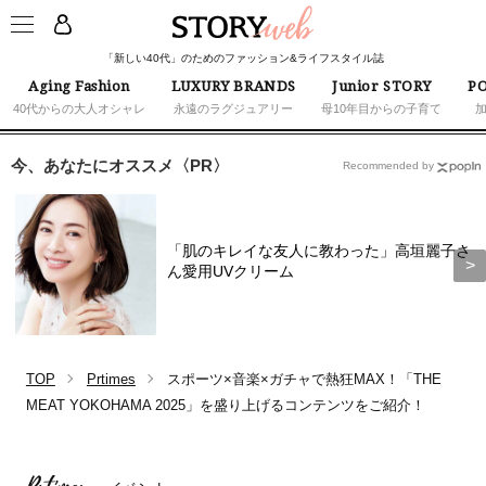
「新しい40代」のためのファッション&ライフスタイル誌
Aging Fashion
LUXURY BRANDS
Junior STORY
PO
40代からの大人オシャレ
永遠のラグジュアリー
母10年目からの子育て
今、あなたにオススメ〈PR〉
Recommended by
「肌のキレイな友人に教わった」高垣麗子さ
ん愛用UVクリーム
TOP
Prtimes
スポーツ×音楽×ガチャで熱狂MAX！「THE
MEAT YOKOHAMA 2025」を盛り上げるコンテンツをご紹介！