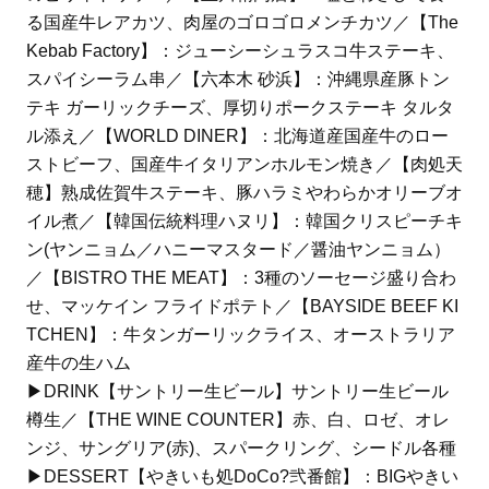
る国産牛レアカツ、肉屋のゴロゴロメンチカツ／【The
Kebab Factory】：ジューシーシュラスコ牛ステーキ、
スパイシーラム串／【六本木 砂浜】：沖縄県産豚トン
テキ ガーリックチーズ、厚切りポークステーキ タルタ
ル添え／【WORLD DINER】：北海道産国産牛のロー
ストビーフ、国産牛イタリアンホルモン焼き／【肉処天
穂】熟成佐賀牛ステーキ、豚ハラミやわらかオリーブオ
イル煮／【韓国伝統料理ハヌリ】：韓国クリスピーチキ
ン(ヤンニョム／ハニーマスタード／醤油ヤンニョム）
／【BISTRO THE MEAT】：3種のソーセージ盛り合わ
せ、マッケイン フライドポテト／【BAYSIDE BEEF KI
TCHEN】：牛タンガーリックライス、オーストラリア
産牛の生ハム
▶︎DRINK【サントリー生ビール】サントリー生ビール
樽生／【THE WINE COUNTER】赤、白、ロゼ、オレ
ンジ、サングリア(赤)、スパークリング、シードル各種
▶︎DESSERT【やきいも処DoCo?弐番館】：BIGやきい