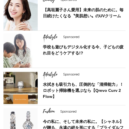
【高垣麗子さん愛用】未来の肌のために。毎
日続けたくなる〝美肌想い〟のUVクリーム
Lifestyle
Sponsored
学校も遊びもデジタル化する今、子どもの疲
れ目をどうケアする!?
Lifestyle
Sponsored
水拭きも吸引力も、圧倒的な「清掃能力」！
ロボット掃除機を選ぶなら【Qrevo Curv 2
Flow】
Fashion
Sponsored
今の私に、そして未来の私に。【シャネル】
が贈る、永遠の絆を形にする「ブライダルフ