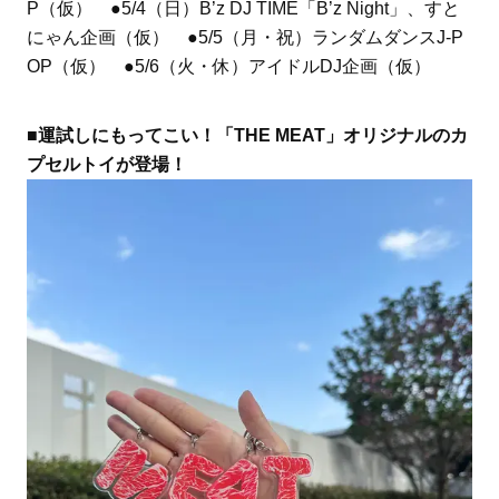
P（仮） ●5/4（日）B’z DJ TIME「B’z Night」、すと
にゃん企画（仮） ●5/5（月・祝）ランダムダンスJ-P
OP（仮） ●5/6（火・休）アイドルDJ企画（仮）
■運試しにもってこい！「THE MEAT」オリジナルのカ
プセルトイが登場！