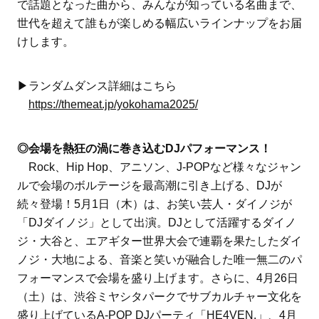
で話題となった曲から、みんなが知っている名曲まで、
世代を超えて誰もが楽しめる幅広いラインナップをお届
けします。
▶︎ランダムダンス詳細はこちら
https://themeat.jp/yokohama2025/
◎会場を熱狂の渦に巻き込むDJパフォーマンス！
Rock、Hip Hop、アニソン、J-POPなど様々なジャン
ルで会場のボルテージを最高潮に引き上げる、DJが
続々登場！5月1日（木）は、お笑い芸人・ダイノジが
「DJダイノジ」として出演。DJとして活躍するダイノ
ジ・大谷と、エアギター世界大会で連覇を果たしたダイ
ノジ・大地による、音楽と笑いが融合した唯一無二のパ
フォーマンスで会場を盛り上げます。さらに、4月26日
（土）は、渋谷ミヤシタパークでサブカルチャー文化を
盛り上げているA-POP DJパーティ「HE4VEN.」、4月