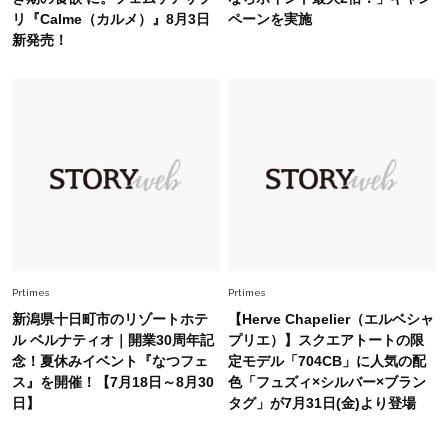
Fashion
2026.6.26
リ『Calme（カルメ）』8月3日
ペーンを実施
初夏はこれさえあれば！40代は【淡色ワンピ】
新発売！
で即涼しげ＆上品見え〈3選〉
Fashion
2026.8.5
オシャレ40代の【ワンピ＆オールインワン】最
旬着こなし3選。地味見え回避のコツは「バッグ
選び」！
Fashion
2026.7.31
【40代のTシャツコーデ】超ビッグサイズ×きれ
いめハーフパンツでモードに昇華
Prtimes
Prtimes
新潟県十日町市のリゾートホテ
【Herve Chapelier（エルベシャ
ル ベルナティオ｜開業30周年記
プリエ）】スクエアトートの限
念！夏休みイベント『なつフェ
定モデル「704CB」に人気の配
ス』を開催！【7月18日～8月30
色「フュズィ×シルバー×ブラン
日】
タグ」が7月31日(金)より登場