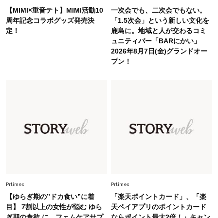
は？」
【MIMI×重音テト】MIMI活動10
一次会でも、二次会でもない。
Lifestyle
周年記念コラボグッズ発売決
「1.5次会」という新しい文化を
2026.5.22
定！
鹿島に。地域と人が交わるコミ
梅宮アンナさん 電撃婚から1年、家族の価値観
ュニティバー「BARにかい」
を育み中「理想の暮らしよりも今の心地よさを選
2026年8月7日(金)グランドオー
んだ」
プン！
Fashion
2026.6.12
中村ゆりさん「40代になり、やっと“仕事以外の
幸福感”に目が向いた」ライフスタイルも、服も
Fashion
2026.7.16
白黒でもこんなに華やぐ！40代、夏の「甘めト
ップス×パンツ」コーデ〈3選〉
Fashion
2026.5.29
40代の夏通勤はこれ１着！「きちんと感」も
Prtimes
Prtimes
「オシャレ」も整うトレンドトップス〈4選〉
【ゆらぎ期の”ドカ食い”に着
「楽天ポイントカード」、「楽
目】 7割以上の女性が悩む ゆら
天ペイアプリのポイントカード
ぎ期の食欲 に。フェムケアサプ
ならポイント最大2倍！」キャン