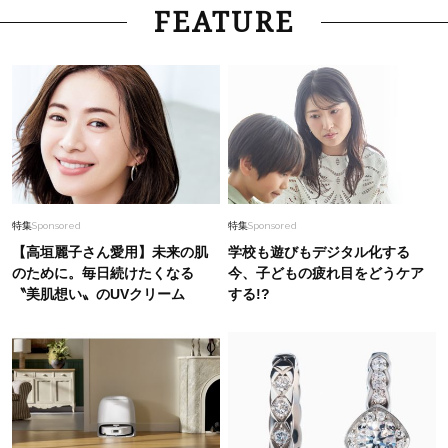
FEATURE
特集
Sponsored
特集
Sponsored
【高垣麗子さん愛用】未来の肌
学校も遊びもデジタル化する
のために。毎日続けたくなる
今、子どもの疲れ目をどうケア
〝美肌想い〟のUVクリーム
する!?