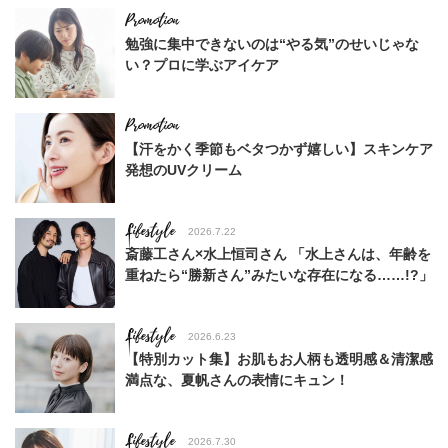
勉強に集中できないのは“やる気”のせいじゃな
い？プロに学ぶアイケア
【汗をかく季節もベタつかず嬉しい】スキンケア
発想のUVクリーム
Lifestyle
2026.7.22
斎藤工さん×水上恒司さん 「水上さんは、年齢を
重ねたら“勝新さん”みたいな存在になる……!?」
Lifestyle
2026.6.23
【特別カット集】お肌もお人柄も透明感＆清潔感
満点な、夏帆さんの表情にキュン！
Lifestyle
2026.7.30