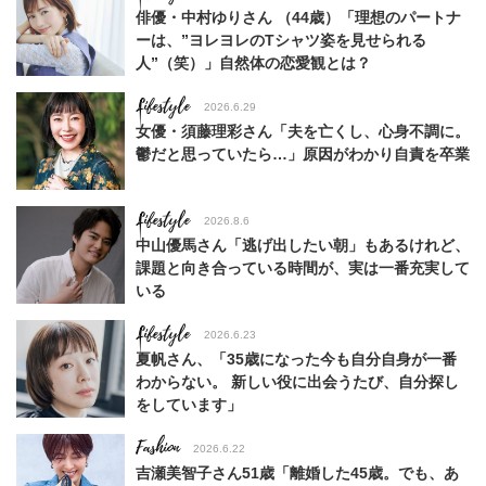
俳優・中村ゆりさん （44歳）「理想のパートナ
ーは、”ヨレヨレのTシャツ姿を見せられる
人”（笑）」自然体の恋愛観とは？
Lifestyle
2026.6.29
女優・須藤理彩さん「夫を亡くし、心身不調に。
鬱だと思っていたら…」原因がわかり自責を卒業
Lifestyle
2026.8.6
中山優馬さん「逃げ出したい朝」もあるけれど、
課題と向き合っている時間が、実は一番充実して
いる
Lifestyle
2026.6.23
夏帆さん、「35歳になった今も自分自身が一番
わからない。 新しい役に出会うたび、自分探し
をしています」
Fashion
2026.6.22
吉瀬美智子さん51歳「離婚した45歳。でも、あ