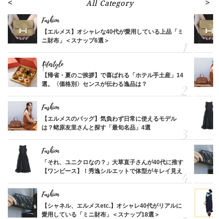
All Category
Fashion
【エルメス】オシャレな40代が愛用している上品「ミ
ニ財布」＜スナップ6選＞
Lifestyle
【帰省・夏のご挨拶】で喜ばれる「ホテル手土産」14
選。〈価格別〉センスが伝わる逸品は？
Fashion
【エルメスのバッグ】気負わず日常に使えるモデル
は？蛯原友里さんと探す「最旬名品」4選
Fashion
「それ、ユニクロなの？」大草直子さんが40代に推す
【ワンピース】！秀逸シルエットで体型がキレイ見え
Fashion
【シャネル、エルメスetc.】オシャレ40代がリアルに
愛用している「ミニ財布」＜スナップ18選＞