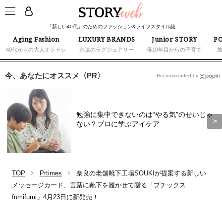
「新しい40代」のためのファッション&ライフスタイル誌
Aging Fashion
LUXURY BRANDS
Junior STORY
PO
40代からの大人オシャレ
永遠のラグジュアリー
母10年目からの子育て
今、あなたにオススメ〈PR〉
Recommended by
勉強に集中できないのは“やる気”のせいじゃ
ない？プロに学ぶアイケア
TOP
Prtimes
奈良の老舗靴下工場SOUKIが提案する新しい
メッセージカード、言葉に靴下を履かせて贈る「プチックス
fumifumi」4月23日に新発売！