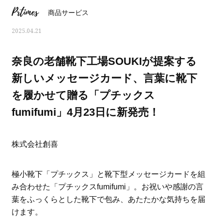
Prtimes
商品サービス
2025.04.21
奈良の老舗靴下工場SOUKIが提案する
新しいメッセージカード、言葉に靴下
を履かせて贈る「プチックス
fumifumi」4月23日に新発売！
株式会社創喜
おすす
ママとパパに贈る「ジェンダーレ
人気の40代髪型・ヘア
極小靴下「プチックス」と靴下型メッセージカードを組
ス学」
タログ
み合わせた「プチックスfumifumi」。お祝いや感謝の言
葉をふっくらとした靴下で包み、あたたかな気持ちを届
けます。