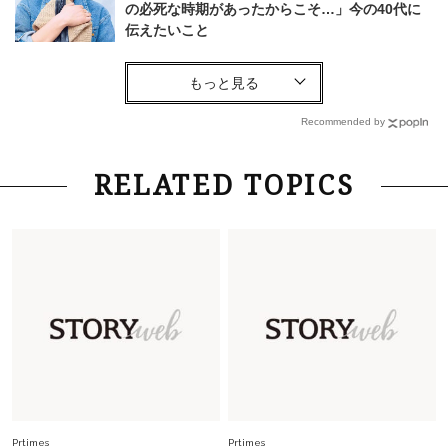
の必死な時期があったからこそ…」今の40代に
伝えたいこと
Fashion
2026.8.6
【40代コンサバ派】白Tシャツは「パール×ゴー
ルドアクセ」を合わせるのが正解！〈大野真理子
Recommended by
さん×佐藤佳菜子さん〉
Lifestyle
2026.7.29
RELATED TOPICS
「お若いですね」は褒め言葉？“若い＝美しい”と
錯覚させる社会の危うさ【上野千鶴子のジェンダ
ーレス連載22】
Lifestyle
2026.7.29
「人間、役に立たなきゃ生きてちゃいかんか？」
上野千鶴子先生が問い直す“理想の老後”の呪縛
【ジェンダー連載23】
Lifestyle
2026.8.6
26年夏の【開運アクション】は”ひと拭き”習
慣！「金運アップ→トイレ、じゃあ底上げ運
Prtimes
Prtimes