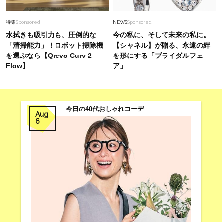
特集
Sponsored
NEWS
Sponsored
水拭きも吸引力も、圧倒的な
今の私に、そして未来の私に。
「清掃能力」！ロボット掃除機
【シャネル】が贈る、永遠の絆
を選ぶなら【Qrevo Curv 2
を形にする「ブライダルフェ
Flow】
ア」
今日の40代おしゃれコーデ
Aug
6