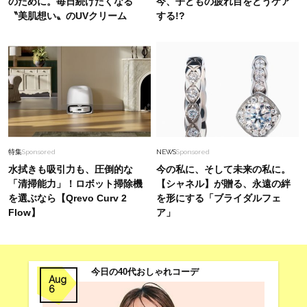
のために。毎日続けたくなる
今、子どもの疲れ目をどうケア
〝美肌想い〟のUVクリーム
する!?
特集
Sponsored
NEWS
Sponsored
水拭きも吸引力も、圧倒的な
今の私に、そして未来の私に。
「清掃能力」！ロボット掃除機
【シャネル】が贈る、永遠の絆
を選ぶなら【Qrevo Curv 2
を形にする「ブライダルフェ
Flow】
ア」
今日の40代おしゃれコーデ
Aug
6