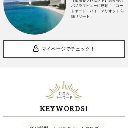
【宿泊券プレゼント】美ら海の
パノラマビューに感動！「コー
トヤード・バイ・マリオット 沖
縄リゾート」
マイページでチェック！
注目の
キーワード
KEYWORDS!