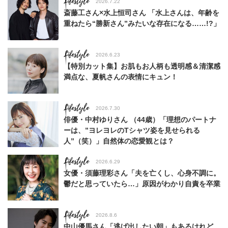
Lifestyle
2026.7.22
斎藤工さん×水上恒司さん 「水上さんは、年齢を
重ねたら“勝新さん”みたいな存在になる……!?」
Lifestyle
2026.6.23
【特別カット集】お肌もお人柄も透明感＆清潔感
満点な、夏帆さんの表情にキュン！
Lifestyle
2026.7.30
俳優・中村ゆりさん （44歳）「理想のパートナ
ーは、”ヨレヨレのTシャツ姿を見せられる
人”（笑）」自然体の恋愛観とは？
Lifestyle
2026.6.29
女優・須藤理彩さん「夫を亡くし、心身不調に。
鬱だと思っていたら…」原因がわかり自責を卒業
Lifestyle
2026.8.6
中山優馬さん「逃げ出したい朝」もあるけれど、