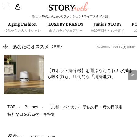
「新しい40代」のためのファッション&ライフスタイル誌
Aging Fashion
LUXURY BRANDS
Junior STORY
PO
40代からの大人オシャレ
永遠のラグジュアリー
母10年目からの子育て
今、あなたにオススメ〈PR〉
Recommended by
【ロボット掃除機】を選ぶならこれ！水拭き
も吸引力も、圧倒的な「清掃能力」
TOP
Prtimes
【京都・バイカル】子供の日・母の日限定
特別な日を彩るケーキ特集