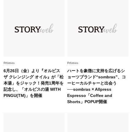
ーレス連載22】
Lifestyle
2026.7.29
「人間、役に立たなきゃ生きてちゃいかんか？」
上野千鶴子先生が問い直す“理想の老後”の呪縛
【ジェンダー連載23】
Lifestyle
2026.8.6
26年夏の【開運アクション】は”ひと拭き”習
慣！「金運アップ→トイレ、じゃあ底上げ運
Prtimes
Prtimes
は？」
6月26日（金）より『オルビス
ハートを象徴に支持を広げるシ
Fashion
ザ クレンジング オイル』が「松
ョーツブランド“sombras”、コ
2026.6.12
本湯」をジャック！発売1周年を
ーヒーカルチャーと出会う
中村ゆりさん「40代になり、やっと“仕事以外の
記念し、「オルビスの湯 WITH
──sombras × Allpress
幸福感”に目が向いた」ライフスタイルも、服も
PINGU(TM)」を開催
Espresso「Coffee and
Shorts」POPUP開催
Fashion
2026.7.16
白黒でもこんなに華やぐ！40代、夏の「甘めト
ップス×パンツ」コーデ〈3選〉