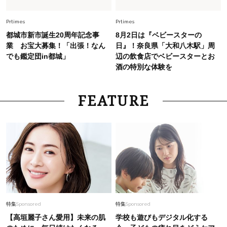
スタイリストが本気で推す！40代がほどよく華
やぐ【甘め黒アイテム】3選
Prtimes
Prtimes
都城市新市誕生20周年記念事
8月2日は『ベビースターの
業 お宝大募集！「出張！なん
日』！奈良県「大和八木駅」周
でも鑑定団in都城」
辺の飲食店でベビースターとお
酒の特別な体験を
FEATURE
特集
Sponsored
特集
Sponsored
【高垣麗子さん愛用】未来の肌
学校も遊びもデジタル化する