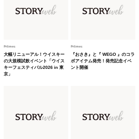
Fashion
2026.5.29
40代の夏通勤はこれ１着！「きちんと感」も
「オシャレ」も整うトレンドトップス〈4選〉
Fashion
2026.6.26
初夏はこれさえあれば！40代は【淡色ワンピ】
Prtimes
Prtimes
で即涼しげ＆上品見え〈3選〉
大幅リニューアル！ウイスキー
『おさき』と『 WEGO 』のコラ
の大規模試飲イベント「ウイス
ボアイテム発売！発売記念イベ
キーフェスティバル2026 in 東
ント開催
Fashion
2026.8.5
京」
オシャレ40代の【ワンピ＆オールインワン】最
旬着こなし3選。地味見え回避のコツは「バッグ
選び」！
Fashion
2026.7.31
【40代のTシャツコーデ】超ビッグサイズ×きれ
いめハーフパンツでモードに昇華
Fashion
2026.7.9