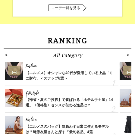
コーデ一覧を見る
RANKING
All Category
Fashion
【エルメス】オシャレな40代が愛用している上品「ミ
ニ財布」＜スナップ6選＞
Lifestyle
【帰省・夏のご挨拶】で喜ばれる「ホテル手土産」14
選。〈価格別〉センスが伝わる逸品は？
Fashion
【エルメスのバッグ】気負わず日常に使えるモデル
は？蛯原友里さんと探す「最旬名品」4選