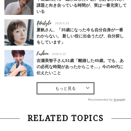
課題と向き合っている時間が、実は一番充実して
いる
Lifestyle
2026.6.23
夏帆さん、「35歳になった今も自分自身が一番
わからない。 新しい役に出会うたび、自分探し
をしています」
Fashion
2026.6.22
吉瀬美智子さん51歳「離婚した45歳。でも、あ
の必死な時期があったからこそ…」今の40代に
伝えたいこと
Fashion
2026.8.6
【40代コンサバ派】白Tシャツは「パール×ゴー
ルドアクセ」を合わせるのが正解！〈大野真理子
Recommended by
さん×佐藤佳菜子さん〉
Lifestyle
2026.7.29
RELATED TOPICS
「お若いですね」は褒め言葉？“若い＝美しい”と
錯覚させる社会の危うさ【上野千鶴子のジェンダ