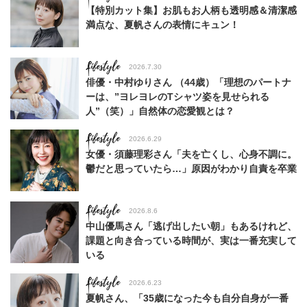
【特別カット集】お肌もお人柄も透明感＆清潔感
満点な、夏帆さんの表情にキュン！
Lifestyle
2026.7.30
俳優・中村ゆりさん （44歳）「理想のパートナ
ーは、”ヨレヨレのTシャツ姿を見せられる
人”（笑）」自然体の恋愛観とは？
Lifestyle
2026.6.29
女優・須藤理彩さん「夫を亡くし、心身不調に。
鬱だと思っていたら…」原因がわかり自責を卒業
Lifestyle
2026.8.6
中山優馬さん「逃げ出したい朝」もあるけれど、
課題と向き合っている時間が、実は一番充実して
いる
Lifestyle
2026.6.23
夏帆さん、「35歳になった今も自分自身が一番