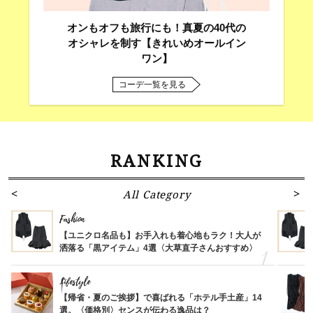
オンもオフも旅行にも！真夏の40代の
オシャレを制す【きれいめオールイン
ワン】
コーデ一覧を見る
RANKING
All Category
Fashion
【ユニクロ名品も】お手入れも着心地もラク！大人が
洒落る「黒アイテム」4選〈大草直子さんおすすめ〉
Lifestyle
【帰省・夏のご挨拶】で喜ばれる「ホテル手土産」14
選。〈価格別〉センスが伝わる逸品は？