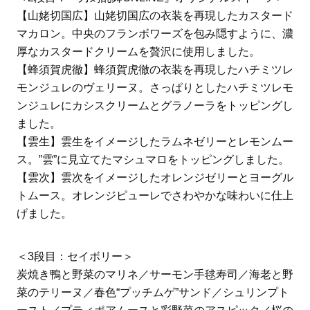
【山姥切国広】山姥切国広の衣装を再現したカスタード
マカロン。中央のフランボワーズを包み隠すように、濃
厚なカスタードクリームを贅沢に使用しました。
【蜂須賀虎徹】蜂須賀虎徹の衣装を再現したハチミツレ
モンジュレのヴェリーヌ。さっぱりとしたハチミツレモ
ンジュレにカシスクリームとグラノーラをトッピングし
ました。
【雲生】雲生をイメージしたラムネゼリーとレモンムー
ス。”雲”に見立てたマシュマロをトッピングしました。
【雲次】雲次をイメージしたオレンジゼリーとヨーグル
トムース。オレンジピューレでさわやかな味わいに仕上
げました。
＜3段目：セイボリー＞
炭焼き鴨と野菜のマリネ／サーモン手毬寿司／海老と野
菜のテリーヌ／春色“プッチムゲ”サンド／シュリンプト