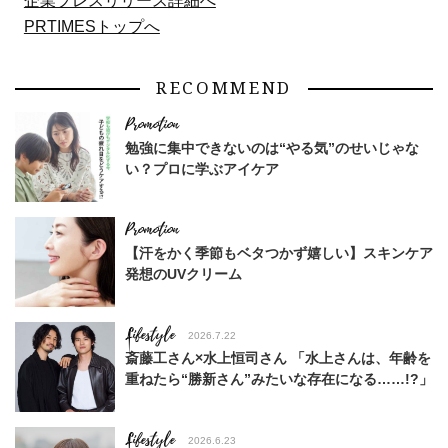
企業プレスリリース詳細へ
PRTIMESトップへ
RECOMMEND
勉強に集中できないのは“やる気”のせいじゃな
い？プロに学ぶアイケア
【汗をかく季節もベタつかず嬉しい】スキンケア
発想のUVクリーム
Lifestyle
2026.7.22
斎藤工さん×水上恒司さん 「水上さんは、年齢を
重ねたら“勝新さん”みたいな存在になる……!?」
Lifestyle
2026.6.23