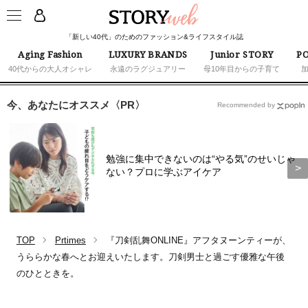
「新しい40代」のためのファッション&ライフスタイル誌
Aging Fashion
LUXURY BRANDS
Junior STORY
PO
40代からの大人オシャレ
永遠のラグジュアリー
母10年目からの子育て
今、あなたにオススメ〈PR〉
Recommended by
勉強に集中できないのは“やる気”のせいじゃ
ない？プロに学ぶアイケア
TOP
Prtimes
『刀剣乱舞ONLINE』アフタヌーンティーが、
うららかな春へとお迎えいたします。刀剣男士と過ごす優雅な午後
のひとときを。