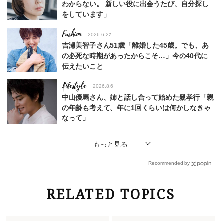
わからない。 新しい役に出会うたび、自分探し
をしています」
Fashion
2026.6.22
吉瀬美智子さん51歳「離婚した45歳。でも、あ
の必死な時期があったからこそ…」今の40代に
伝えたいこと
Lifestyle
2026.8.6
中山優馬さん、姉と話し合って始めた親孝行「親
の年齢も考えて、年に1回くらいは何かしなきゃ
なって」
Lifestyle
2026.8.6
26年夏の【開運アクション】は”ひと拭き”習
慣！「金運アップ→トイレ、じゃあ底上げ運
Recommended by
は？」
Fashion
2026.6.12
RELATED TOPICS
中村ゆりさん「40代になり、やっと“仕事以外の
幸福感”に目が向いた」ライフスタイルも、服も