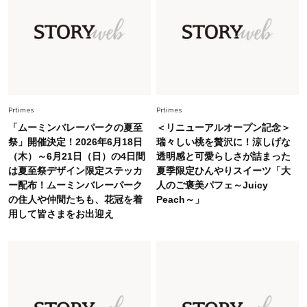
Fashion
2026.8.5
オシャレ40代の【ワンピ＆オールインワン】最
旬着こなし3選。地味見え回避のコツは「バッグ
選び」！
Fashion
2026.7.9
スタイリストが本気で推す！40代がほどよく華
やぐ【甘め黒アイテム】3選
Prtimes
Prtimes
「ムーミンバレーパークの夏至
＜リニューアルオープン記念＞
祭」開催決定！2026年6月18日
瑞々しい桃を贅沢に！涼しげな
Fashion
2026.7.25
（木）～6月21日（日）の4日間
透明感と可愛らしさが詰まった
26年夏は「小ぶり」が大流行中！人と被らない
は夏至祭デザイン限定ステッカ
夏季限定ひんやりスイーツ「大
【最旬かごバッグ】6選
ー配布！ムーミンバレーパーク
人のご褒美パフェ～Juicy
の住人や仲間たちも、花冠を着
Peach～」
用して皆さまをお出迎え
Fashion
2026.7.2
【40代夏コーデ】猛暑でも快適＆上品に！体型
カバーも叶う厳選アイテム〈13選〉
Fashion
2026.7.27