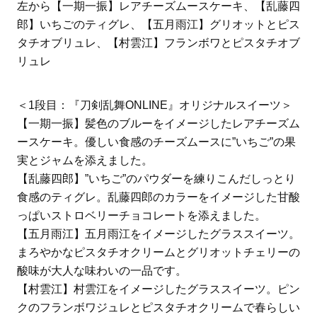
左から【一期一振】レアチーズムースケーキ、【乱藤四
郎】いちごのティグレ、【五月雨江】グリオットとピス
タチオブリュレ、【村雲江】フランボワとピスタチオブ
リュレ
＜1段目：『刀剣乱舞ONLINE』オリジナルスイーツ＞
【一期一振】髪色のブルーをイメージしたレアチーズム
ースケーキ。優しい食感のチーズムースに”いちご”の果
実とジャムを添えました。
【乱藤四郎】”いちご”のパウダーを練りこんだしっとり
食感のティグレ。乱藤四郎のカラーをイメージした甘酸
っぱいストロベリーチョコレートを添えました。
【五月雨江】五月雨江をイメージしたグラススイーツ。
まろやかなピスタチオクリームとグリオットチェリーの
酸味が大人な味わいの一品です。
【村雲江】村雲江をイメージしたグラススイーツ。ピン
クのフランボワジュレとピスタチオクリームで春らしい