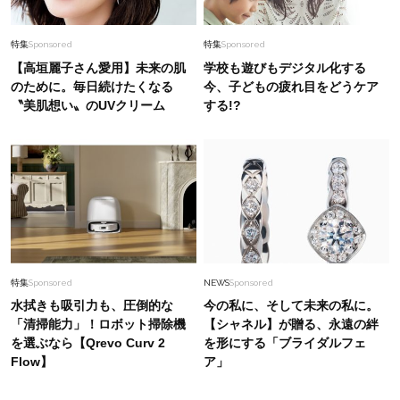
特集
Sponsored
特集
Sponsored
【高垣麗子さん愛用】未来の肌
学校も遊びもデジタル化する
のために。毎日続けたくなる
今、子どもの疲れ目をどうケア
〝美肌想い〟のUVクリーム
する!?
特集
Sponsored
NEWS
Sponsored
水拭きも吸引力も、圧倒的な
今の私に、そして未来の私に。
「清掃能力」！ロボット掃除機
【シャネル】が贈る、永遠の絆
を選ぶなら【Qrevo Curv 2
を形にする「ブライダルフェ
Flow】
ア」