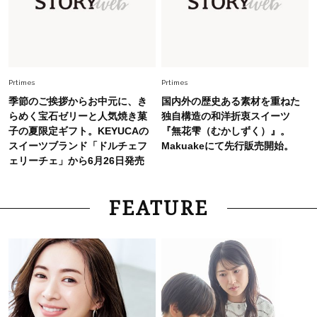
どんな顔タイプにも合う！40代にカジュアルす
ぎない【キャップ＆ハット】4選
Prtimes
Prtimes
季節のご挨拶からお中元に、き
国内外の歴史ある素材を重ねた
らめく宝石ゼリーと人気焼き菓
独自構造の和洋折衷スイーツ
子の夏限定ギフト。KEYUCAの
『無花雫（むかしずく）』。
スイーツブランド「ドルチェフ
Makuakeにて先行販売開始。
ェリーチェ」から6月26日発売
FEATURE