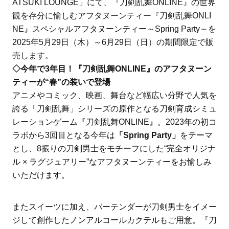
ATSUKI LOUNGE」にて、『刀剣乱舞ONLINE』の世界
観を存分に愉しむアフタヌーンティー『刀剣乱舞ONLI
NE』スペシャルアフタヌーンティー～Spring Party～を
2025年5月29日（木）～6月29日（日）の期間限定で販
売します。
◇今年で3年目！『刀剣乱舞ONLINE』のアフタヌーン
ティーが“春”の装いで登場
アニメやコミック、映画、舞台など幅広い分野で人気を
誇る「刀剣乱舞」シリーズの原作となる刀剣育成シミュ
レーションゲーム『刀剣乱舞ONLINE』。2023年の初コ
ラボから3回目となる今年は
「Spring Party」
をテーマ
とし、8振りの刀剣男士をモチーフにした“完全オリジナ
ル × ラグジュアリー”なアフタヌーンティーをお愉しみ
いただけます。
またスイーツに加え、バーテンダーが刀剣男士をイメー
ジして創作したノンアルコールカクテルもご用意。『刀