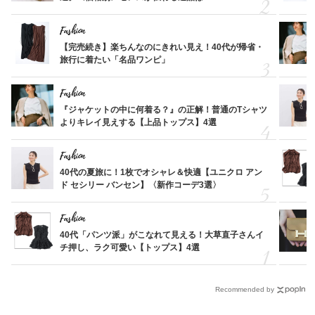
Fashion
【完売続き】楽ちんなのにきれい見え！40代が帰省・
旅行に着たい「名品ワンピ」
Fashion
『ジャケットの中に何着る？』の正解！普通のTシャツ
よりキレイ見えする【上品トップス】4選
Fashion
40代の夏旅に！1枚でオシャレ＆快適【ユニクロ アン
ド セシリー バンセン】〈新作コーデ3選〉
Fashion
40代「パンツ派」がこなれて見える！大草直子さんイ
チ押し、ラク可愛い【トップス】4選
Recommended by