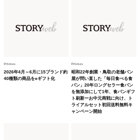
Fashion
2026.7.16
白黒でもこんなに華やぐ！40代、夏の「甘めト
ップス×パンツ」コーデ〈3選〉
Fashion
2026.5.29
40代の夏通勤はこれ１着！「きちんと感」も
「オシャレ」も整うトレンドトップス〈4選〉
Prtimes
Prtimes
2026年4月～6月に15ブランド約
昭和22年創業・鳥取の老舗パン
Fashion
40種類の商品をeギフト化
屋が問い直した「毎日食べる食
2026.6.26
パン」20年ロングセラー食パン
初夏はこれさえあれば！40代は【淡色ワンピ】
を無添加にして1年、食パンギフ
で即涼しげ＆上品見え〈3選〉
ト刷新ーお中元商戦に向け、ト
ライアルセット初回送料無料キ
Fashion
ャンペーン開始
2026.5.29
今、40代の「メガネ＆サングラス」のトレンド
に更新あり！“黒ぶち以外”が新定番に